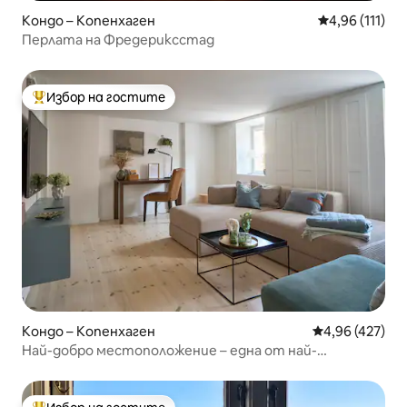
Кондо – Копенхаген
Средна оценка
4,96 (111)
Перлата на Фредериксстад
Избор на гостите
Най-популярен избор на гостите
Кондо – Копенхаген
Средна оценка
4,96 (427)
Най-добро местоположение – една от най-
големите бани в Копенхаген