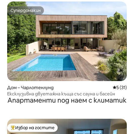
Супердомакин
Супердомакин
Дом – Чарлотенлунд
Средна оц
5 (31)
Ексклузивна двуетажна къща със сауна и басейн
Апартаменти под наем с климатик
Избор на гостите
Най-популярен избор на гостите