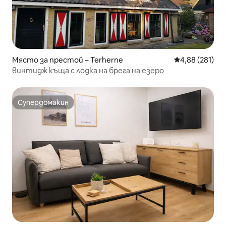
Място за престой – Terherne
Средна оценка
4,88 (281)
винтидж къща с лодка на брега на езеро
Супердомакин
Супердомакин