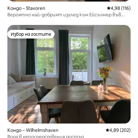
Кондо – Stavoren
Средна оценка
4,98 (116)
Вероятно най-добрият изглед към Ейсълмер във
Фрисландия!
Избор на гостите
Избор на гостите
Кондо – Wilhelmshaven
Средна оценка
4,89 (202)
Вода в непосредствения достъп