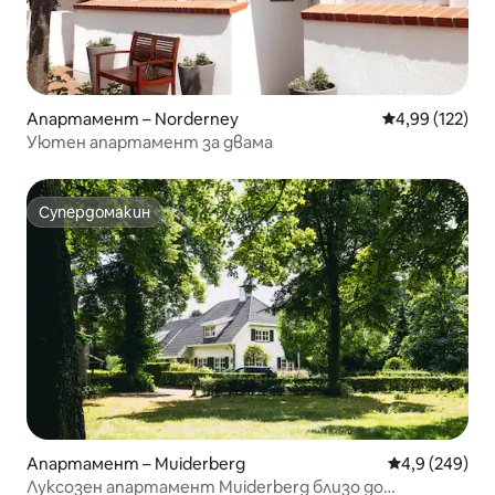
Апартамент – Norderney
Средна оценка
4,99 (122)
Уютен апартамент за двама
Супердомакин
Супердомакин
Апартамент – Muiderberg
Средна оценк
4,9 (249)
Луксозен апартамент Muiderberg близо до