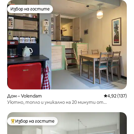
Избор на гостите
Избор на гостите
Дом – Volendam
Средна оценка
4,92 (137)
Уютно, топло и уникално на 20 минути от
Амстердам.
Избор на гостите
Най-популярен избор на гостите