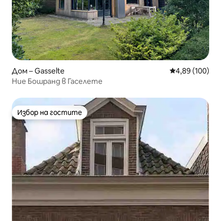
Дом – Gasselte
Средна оценка
4,89 (100)
Ние Бошранд в Гаселете
Избор на гостите
Избор на гостите