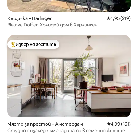
Къщичка – Harlingen
Средна оценка
4,95 (219)
Blauwe Doffer. Холидей дом в Харлинген
Избор на гостите
Най-популярен избор на гостите
Място за престой – Амстердам
Средна оценка
4,99 (161)
Студио с изглед към градината в семейно жилище