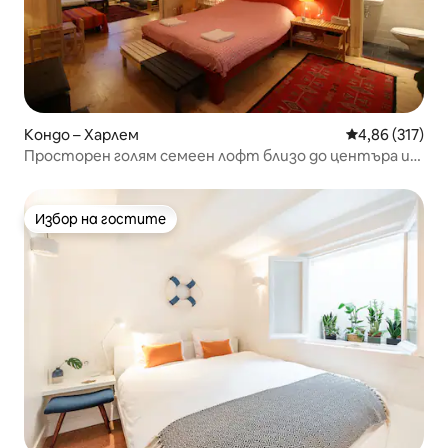
Кондо – Харлем
Средна оценка
4,86 (317)
Просторен голям семеен лофт близо до центъра и
Амстердам
Избор на гостите
Избор на гостите