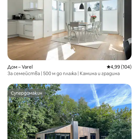
Дом – Varel
Средна оценка
4,99 (104)
За семейства | 500 м до плажа | Камина и градина
Супердомакин
Супердомакин