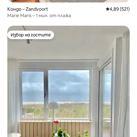
Кондо – Zandvoort
Средна оценка
4,89 (521)
Marie Maris – 1 мин. от плажа
Избор на гостите
Избор на гостите