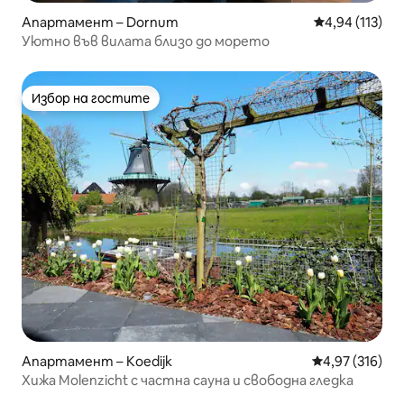
Апартамент – Dornum
Средна оценка
4,94 (113)
Уютно във вилата близо до морето
Избор на гостите
Избор на гостите
Апартамент – Koedijk
Средна оценка
4,97 (316)
Хижа Molenzicht с частна сауна и свободна гледка