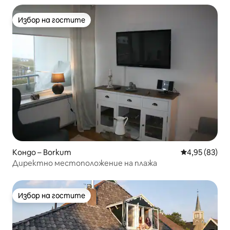
Избор на гостите
Избор на гостите
Кондо – Borkum
Средна оценк
4,95 (83)
Директно местоположение на плажа
Избор на гостите
Избор на гостите