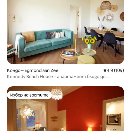
Кондо – Egmond aan Zee
Средна оценк
4,9 (109)
Kennedy Beach House – апартамент близо до
морето
Избор на гостите
Избор на гостите