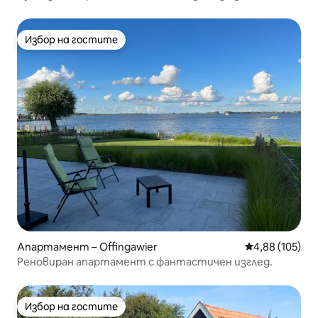
Амстердам
Избор на гостите
Избор на гостите
Апартамент – Offingawier
Средна оценка
4,88 (105)
Реновиран апартамент с фантастичен изглед.
Избор на гостите
Избор на гостите