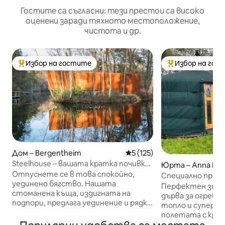
Гостите са съгласни: тези престои са високо
оценени заради тяхното местоположение,
чистота и др.
Избор на гостите
Избор на гос
Най-популярен избор на гостите
Най-популярен 
Дом – Bergentheim
Средна оценка: 5 от 5, 125
5 (125)
Steelhouse – вашата кратка почивка
Юрта – Anna Pau
в гората край езерото
Отпуснете се в това спокойно,
Специално пребив
уединено бягство. Нашата
и полетата с ц
Перфектен зимен
стоманена къща, издигната на
дърва за огрев и
подпори, предлага уединение и рядка
топло и супер уютно! В с
връзка с природата. Отпуснете се в
полетата с крушк
сауната за спокойна почивка. В най -
минути с кола о