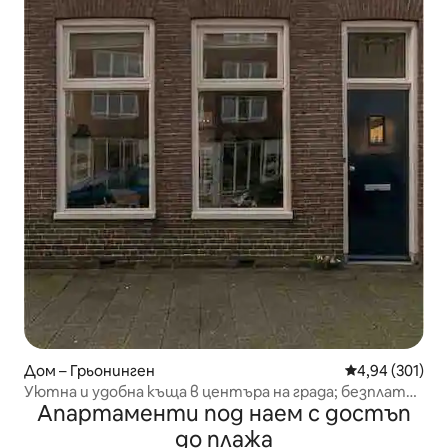
Дом – Грьонинген
Средна оценка
4,94 (301)
Уютна и удобна къща в центъра на града; безплатен
Апартаменти под наем с достъп
паркинг
до плажа