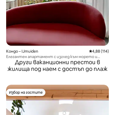
Кондо – IJmuiden
Средна оценка
4,88 (114)
Елегантен апартамент с изглед към морето и
Други ваканционни престои в
тераса
жилища под наем с достъп до плаж
Избор на гостите
Избор на гостите