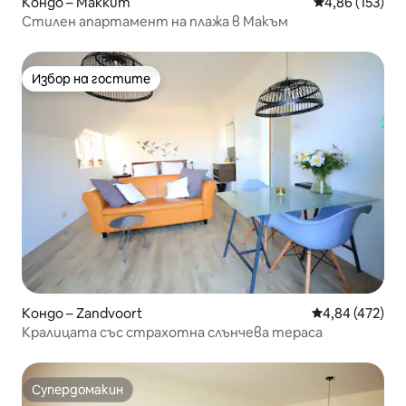
Кондо – Makkum
Средна оценка
4,86 (153)
Стилен апартамент на плажа в Макъм
Избор на гостите
Избор на гостите
Кондо – Zandvoort
Средна оценка
4,84 (472)
Кралицата със страхотна слънчева тераса
Супердомакин
Супердомакин