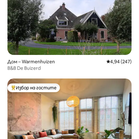
Дом – Warmenhuizen
Средна оценка
4,94 (247)
B&B De Buizerd
Избор на гостите
Най-популярен избор на гостите