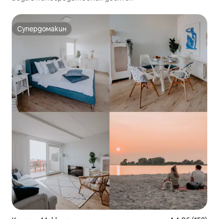
Супердомакин
Супердомакин