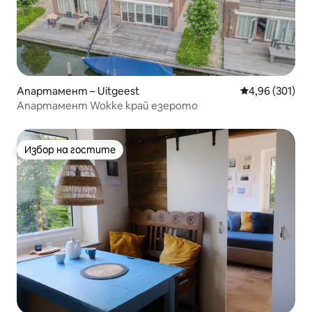
Апартамент – Uitgeest
Средна оценка
4,96 (301)
Апартамент Wokke край езерото
Избор на гостите
Избор на гостите