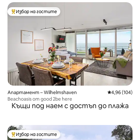
Избор на гостите
Най-популярен избор на гостите
Апартамент – Wilhelmshaven
Средна оценка
4,96 (104)
Beachoasis от good 2be here
Къщи под наем с достъп до плажа
Избор на гостите
Най-популярен избор на гостите