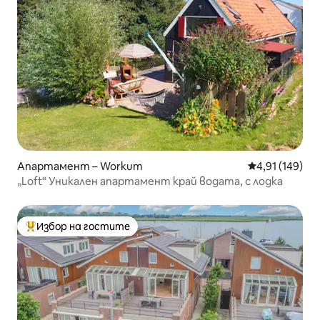
Апартамент – Workum
Средна оценка
4,91 (149)
„Loft“ Уникален апартамент край водата, с лодка
Избор на гостите
Най-популярен избор на гостите