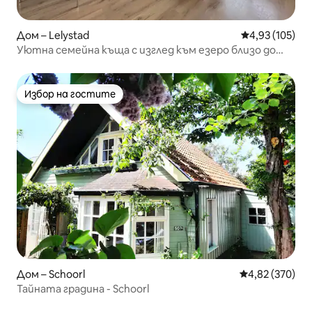
Дом – Lelystad
Средна оценка
4,93 (105)
Уютна семейна къща с изглед към езеро близо до
Амстердам
Избор на гостите
Избор на гостите
Дом – Schoorl
Средна оценка
4,82 (370)
Тайната градина - Schoorl