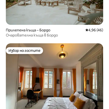
Прилепена къща – Бордо
Средна оценк
4,96 (46)
Очарователна къща в Бордо
Избор на гостите
Избор на гостите