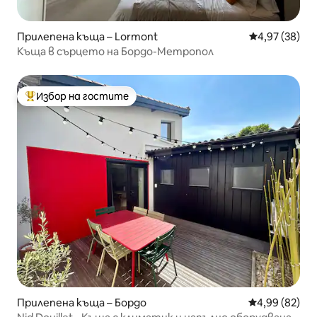
Прилепена къща – Lormont
Средна оценк
4,97 (38)
Къща в сърцето на Бордо-Метропол
Избор на гостите
Най-популярен избор на гостите
Прилепена къща – Бордо
Средна оценк
4,99 (82)