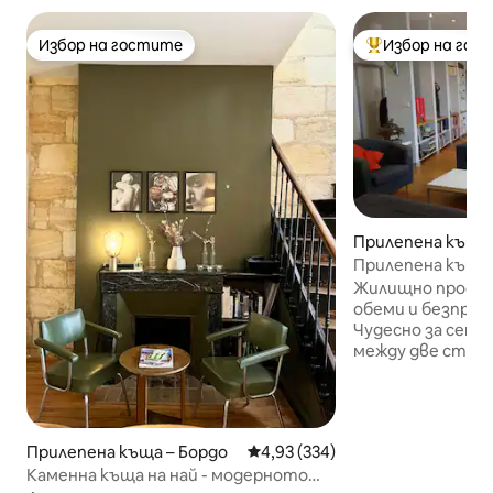
Избор на гостите
Избор на гос
Избор на гостите
Най-популярен 
Прилепена къща 
Прилепена къща -
просторно
Жилищно простр
обеми и безпреп
Чудесно за семе
между две станц
обслужващи ист
гара TGV. В близ
три парка (Бордо,
Rivière). На 15 
Прилепена къща – Бордо
Средна оценка: 4,93 от 5, 334
4,93 (334)
Операта и тури
Каменна къща на най - модерното
Летище: Автобус