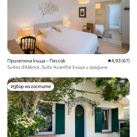
Прилепена къща – Пессак
Средна оценк
4,93 (67)
Suites d'Aliénor, Suite Acanthe къща и градина
Избор на гостите
Избор на гостите