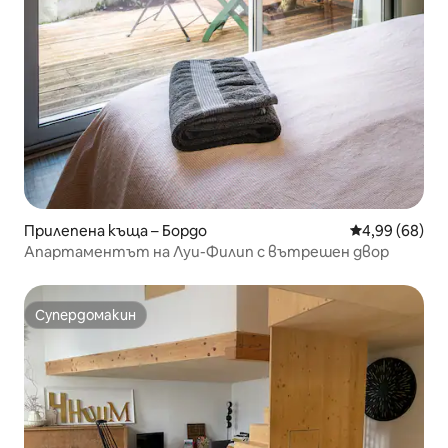
Прилепена къща – Бордо
Средна оценк
4,99 (68)
Апартаментът на Луи-Филип с вътрешен двор
Супердомакин
Супердомакин