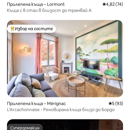
Прилепена къща – Lormont
Средна оценк
4,82 (74)
Къща с 8 стаи в близост до трамвай А
Избор на гостите
Най-популярен избор на гостите
Прилепена къща – Mérignac
Средна оц
5 (93)
L'Arcachonnaise - Реновирана къща близо до Бордо
Супердомакин