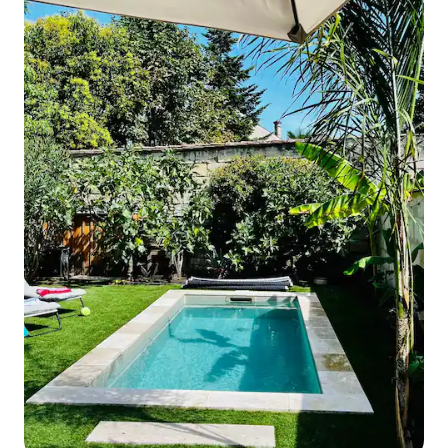
трамвай ще ви отведе от гарата до
къщата: вземете трамвай C,
насочете "Ле Аубиерс" и спрете
"Място Пол Думер ". Директен
трамвай ще ви отведе от къщата
до Parc des Expositions . Можете да
наемете велосипеди на гара Vcub
или на кола на гара Bluecub. И двете
станции са много близо до къщата
ви. Мазето има отделен вход и
съдържа място за велосипеди или
мотопед, ако решите да наемете
такъв. Моля, обърнете внимание, че
по време на Коледа и Нова година
минималният престой е 5 дни.