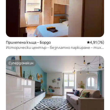
Прилепена къща – Бордо
Средна оценк
4,91 (76)
Исторически център – безплатно паркиране – тихо
– климатик
Супердомакин
Супердомакин