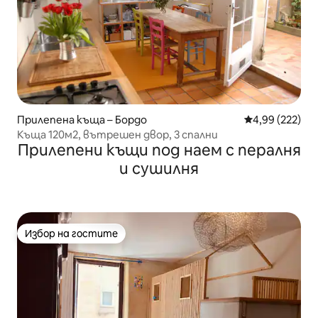
Прилепена къща – Бордо
Средна оценка
4,99 (222)
Къща 120м2, вътрешен двор, 3 спални
Прилепени къщи под наем с пералня
и сушилня
Избор на гостите
Избор на гостите