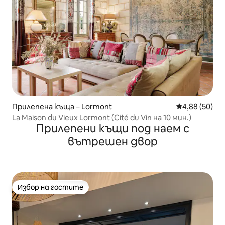
Прилепена къща – Lormont
Средна оценк
4,88 (50)
La Maison du Vieux Lormont (Cité du Vin на 10 мин.)
Прилепени къщи под наем с
вътрешен двор
Избор на гостите
Избор на гостите