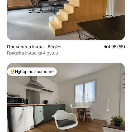
Прилепена къща – Bègles
Средна оценк
4,95 (55)
Градска къща за 4 души
Избор на гостите
Най-популярен избор на гостите