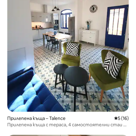
Прилепена къща – Talence
Средна оц
5 (16)
Прилепена къща с тераса, 4 самостоятелни стаи с
климатик