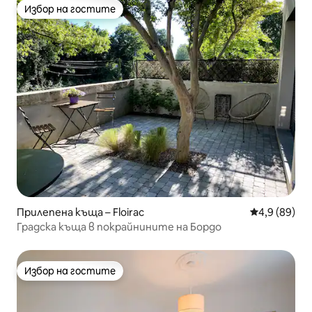
Избор на гостите
Избор на гостите
Прилепена къща – Floirac
Средна оцен
4,9 (89)
Градска къща в покрайнините на Бордо
Избор на гостите
Избор на гостите