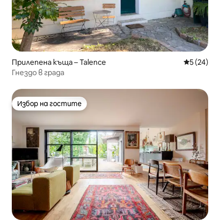
Прилепена къща – Talence
Средна оц
5 (24)
Гнездо в града
Избор на гостите
Избор на гостите