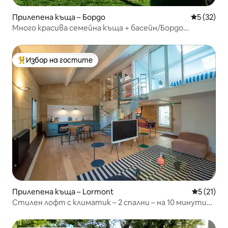
Прилепена къща – Бордо
Средна оц
5 (32)
Много красива семейна къща + басейн/Бордо
Център
Избор на гостите
Най-популярен избор на гостите
Прилепена къща – Lormont
Средна оц
5 (21)
Стилен лофт с климатик – 2 спални – на 10 минути
от Бордо