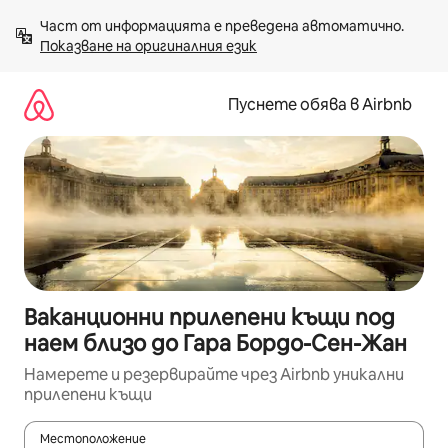
Пропускане
Част от информацията е преведена автоматично. 
към
Показване на оригиналния език
съдържанието
Пуснете обява в Airbnb
Ваканционни прилепени къщи под
наем близо до Гара Бордо-Сен-Жан
Намерете и резервирайте чрез Airbnb уникални
прилепени къщи
Местоположение