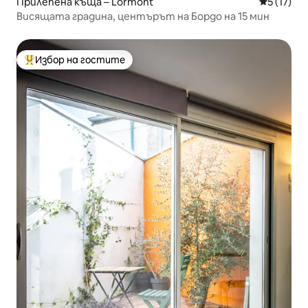
Прилепена къща – Lormont
Средна оц
5 (17)
Висящата градина, центърът на Бордо на 15 мин
Избор на гостите
Най-популярен избор на гостите