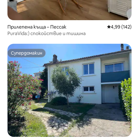
Прилепена къща – Пессак
Средна оценка
4,99 (142)
PuraVida:) спокойствие и тишина
Супердомакин
Супердомакин