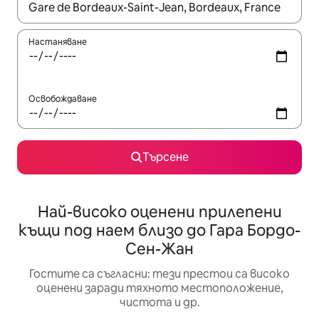
Когато резултатите се покажат, използвайте клавишите 
Настаняване
Освобождаване
Търсене
Най-високо оценени прилепени
къщи под наем близо до Гара Бордо-
Сен-Жан
Гостите са съгласни: тези престои са високо
оценени заради тяхното местоположение,
чистота и др.