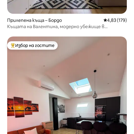
Прилепена къща – Бордо
Средна оценка
4,83 (179)
Къщата на Валентина, модерно убежище в
историческия център на Бордо
Избор на гостите
Най-популярен избор на гостите