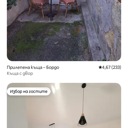
Прилепена къща – Бордо
Средна оценка
4,67 (233)
Къща с двор
Избор на гостите
Избор на гостите