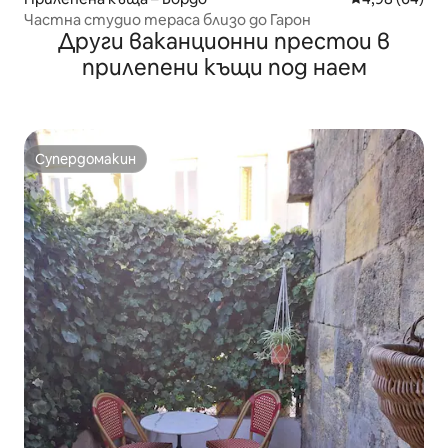
Частна студио тераса близо до Гарон
Други ваканционни престои в
прилепени къщи под наем
Супердомакин
Супердомакин