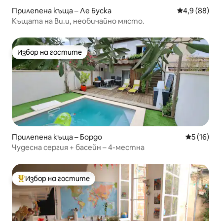
Прилепена къща – Ле Буска
Средна оцен
4,9 (88)
Къщата на Ви.и, необичайно място.
Избор на гостите
Избор на гостите
Прилепена къща – Бордо
Средна оц
5 (16)
Чудесна сергия + басейн – 4-местна
Избор на гостите
Най-популярен избор на гостите