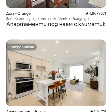
Дом – Orange
Средна оценка
4,96 (367)
Забавление за цялото семейство - близо до
Апартаменти под наем с климатик
Дисниленд и други
Супердомакин
Супердомакин
Апартамент – Irvine
Средна оцен
4,9 (72)