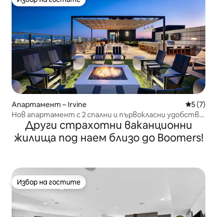
Избор на гостите
Апартамент – Irvine
Средна о
5 (7)
Нов апартамент с 2 спални и първокласни удобства
Други страхотни ваканционни
в Ориндж Каунти!
жилища под наем близо до Boomers!
Избор на гостите
Избор на гостите