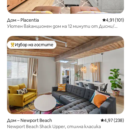
Дом – Placentia
Средна оценка
4,91 (101)
Уютен ваканционен дом на 12 минути от Дисни/
телевизор във всички стаи
Избор на гостите
Най-популярен избор на гостите
Дом – Newport Beach
Средна оценка
4,97 (238)
Newport Beach Shack Upper, стилна класика