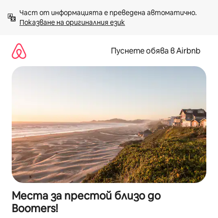
Пропускане
Част от информацията е преведена автоматично. 
към
Показване на оригиналния език
съдържанието
Пуснете обява в Airbnb
Места за престой близо до
Boomers!