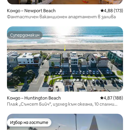
Кондо – Newport Beach
Средна оценка
4,88 (173)
Фантастичен ваканционен апартамент в залива
Супердомакин
Супердомакин
Кондо – Huntington Beach
Средна оценка
4,87 (188)
Плаж „Сънсет Бийч“, изглед към океана, 10 спални
места
Избор на гостите
Избор на гостите