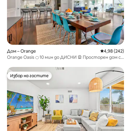
Дом – Orange
Средна оценка
4,98 (242)
Orange Oasis 🍊10 мин до ДИСНИ 🎡 Просторен дом с
басейн
Избор на гостите
Избор на гостите