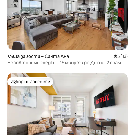
Къща за гости – Санта Ана
Средна оц
5 (13)
Неповторими гледки – 15 минути до Дисни! 2 спални
с вътрешен двор
Избор на гостите
Избор на гостите