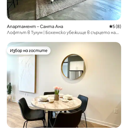
Апартамент – Санта Ана
Средна о
5 (8)
Лофтът в Тулум | Бохемско убежище в сърцето на
DTSA
Избор на гостите
Избор на гостите