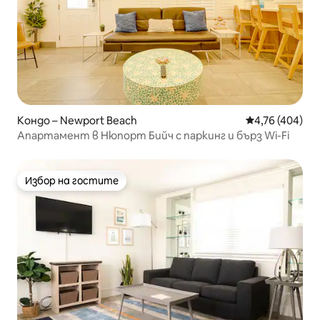
Кондо – Newport Beach
Средна оценка
4,76 (404)
Апартамент в Нюпорт Бийч с паркинг и бърз Wi-Fi
Избор на гостите
Избор на гостите