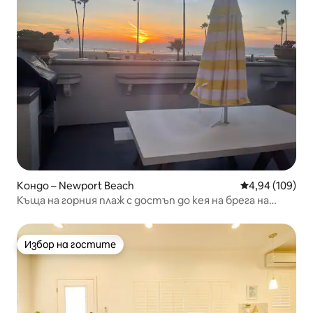
Кондо – Newport Beach
Средна оценка
4,94 (109)
Къща на горния плаж с достъп до кея на брега на
океана
Избор на гостите
Избор на гостите