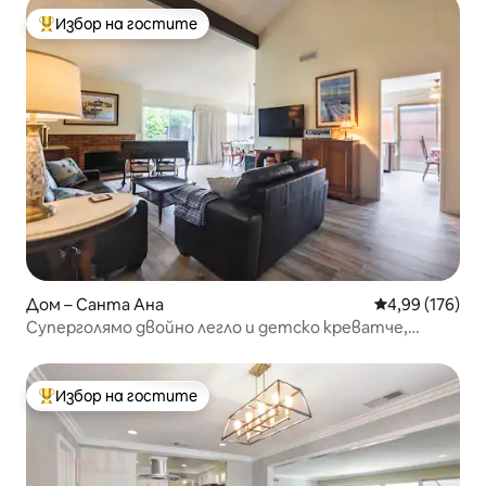
Избор на гостите
Най-популярен избор на гостите
Дом – Санта Ана
Средна оценка
4,99 (176)
Суперголямо двойно легло и детско креватче,
красива цяла къща
Избор на гостите
Най-популярен избор на гостите