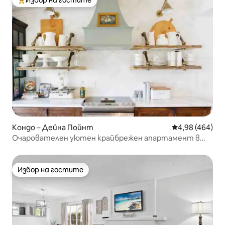
Избор на гостите
Най-популярен избор на гостите
Кондо – Дейна Пойнт
Средна оценка
4,98 (464)
Очарователен уютен крайбрежен апартамент в
Дана Пойнт
Избор на гостите
Избор на гостите