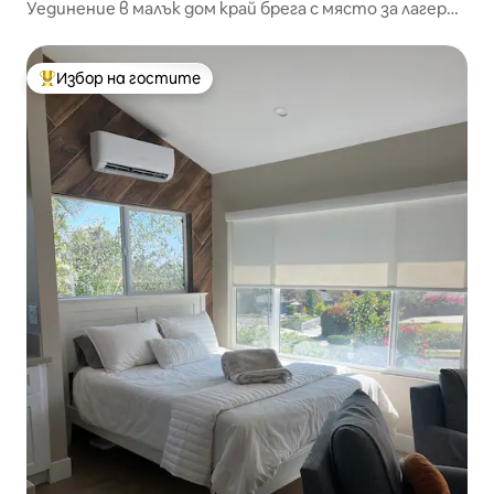
Уединение в малък дом край брега с място за лагерен
огън – близо до града
Избор на гостите
Най-популярен избор на гостите