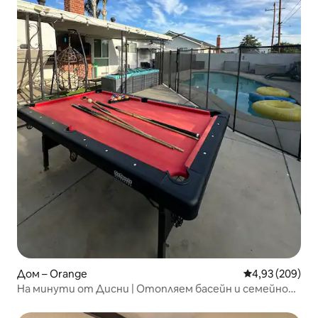
Дом – Orange
Средна оценка
4,93 (209)
На минути от Дисни | Отопляем басейн и семейно
забавление