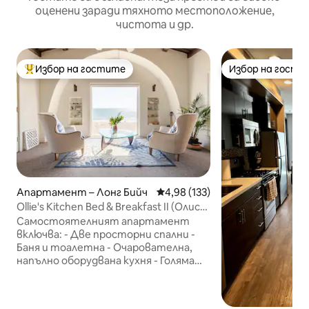
оценени заради тяхното местоположение,
чистота и др.
Избор на гостите
Избор на гости
Най-популярен избор на гостите
Избор на гости
Апартамент – Лонг Бийч
Средна оценка: 4,98 от 5, 133
4,98 (133)
Ollie's Kitchen Bed & Breakfast II (Олис
Кухин Бед енд Брекфаст II)
Самостоятелният апартамент
включва: - Две просторни спални -
Баня и тоалетна - Очарователна,
напълно оборудвана кухня - Голяма
всекидневна с двойно разтегателно
легло за допълнителни гости - Кафе
(френска преса и капково), чай и