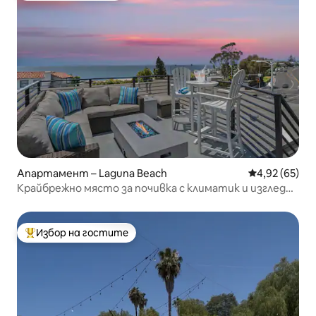
Апартамент – Laguna Beach
Средна оценк
4,92 (65)
Крайбрежно място за почивка с климатик и изглед
към океана
Избор на гостите
Най-популярен избор на гостите