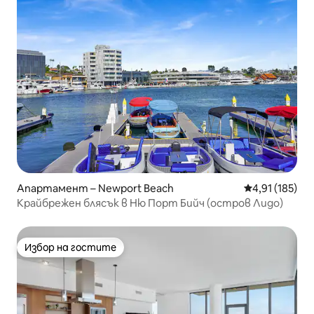
Апартамент – Newport Beach
Средна оценка
4,91 (185)
Крайбрежен блясък в Ню Порт Бийч (остров Лидо)
Избор на гостите
Избор на гостите