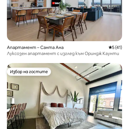
Апартамент – Санта Ана
Средна оц
5 (41)
Луксозен апартамент с изглед към Ориндж Каунти
Избор на гостите
Избор на гостите