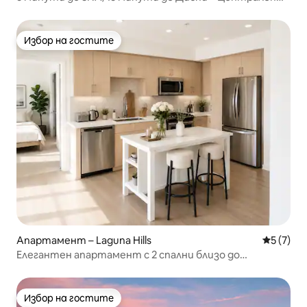
уютен апартамент с 3 спални и двор
Избор на гостите
Избор на гостите
Апартамент – Laguna Hills
Средна о
5 (7)
Елегантен апартамент с 2 спални близо до
Spectrum, UCI, Laguna
Избор на гостите
Избор на гостите