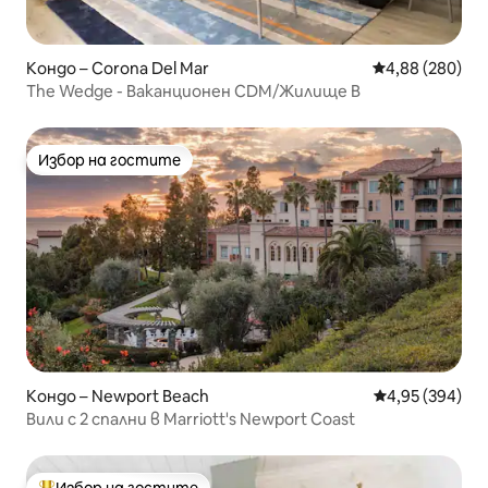
Кондо – Corona Del Mar
Средна оценка
4,88 (280)
The Wedge - Ваканционен CDM/Жилище B
Избор на гостите
Избор на гостите
Кондо – Newport Beach
Средна оценка
4,95 (394)
Вили с 2 спални в Marriott's Newport Coast