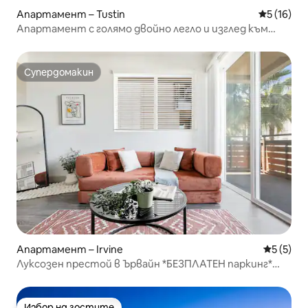
Апартамент – Tustin
Средна оц
5 (16)
Апартамент с голямо двойно легло и изглед към
басейна в Irvine DJ Plaza 1b1b
Супердомакин
Супердомакин
Апартамент – Irvine
Средна о
5 (5)
Луксозен престой в Ървайн *БЕЗПЛАТЕН паркинг*
Обслужване на китайски език
Избор на гостите