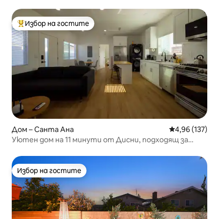
Избор на гостите
Най-популярен избор на гостите
Дом – Санта Ана
Средна оценка
4,96 (137)
Уютен дом на 11 минути от Дисни, подходящ за
семейства
Избор на гостите
Избор на гостите