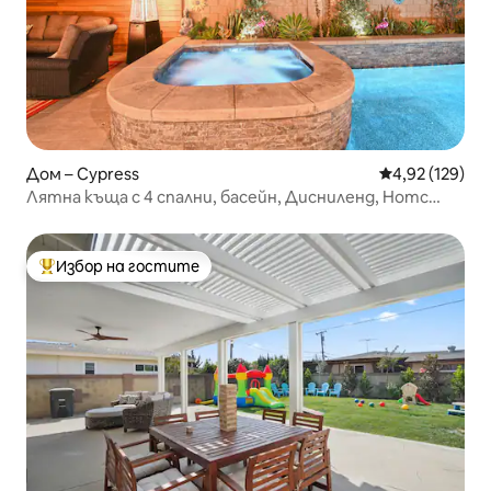
Дом – Cypress
Средна оценка
4,92 (129)
Лятна къща с 4 спални, басейн, Дисниленд, Нотс
Плаж
Избор на гостите
Най-популярен избор на гостите