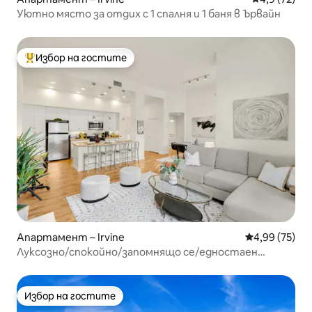
Уютно място за отдих с 1 спалня и 1 баня в Ървайн
Избор на гостите
Най-популярен избор на гостите
Апартамент – Irvine
Средна оценк
4,99 (75)
Луксозно/спокойно/запомнящо се/едностаен
апартамент с голямо двойно легло
Избор на гостите
Избор на гостите