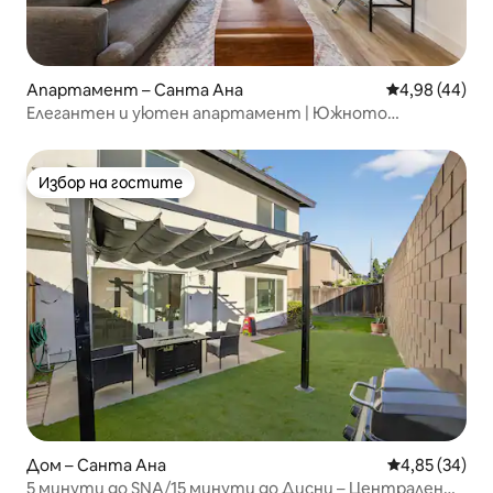
Апартамент – Санта Ана
Средна оценк
4,98 (44)
Елегантен и уютен апартамент | Южното
крайбрежие | На минути от Ървайн
Избор на гостите
Избор на гостите
Дом – Санта Ана
Средна оценк
4,85 (34)
5 минути до SNA/15 минути до Дисни – Централен