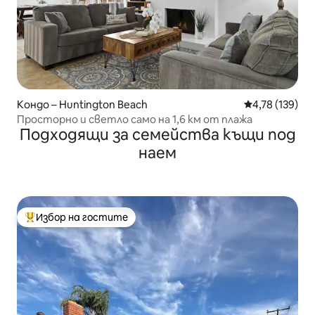
Кондо – Huntington Beach
Средна оценка
4,78 (139)
Просторно и светло само на 1,6 км от плажа
Подходящи за семейства къщи под
наем
Избор на гостите
Най-популярен избор на гостите