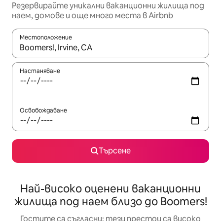
Резервирайте уникални ваканционни жилища под
наем, домове и още много места в Airbnb
Местоположение
Когато резултатите се покажат, използвайте клавишите 
Настаняване
Освобождаване
Търсене
Най-високо оценени ваканционни
жилища под наем близо до Boomers!
Гостите са съгласни: тези престои са високо