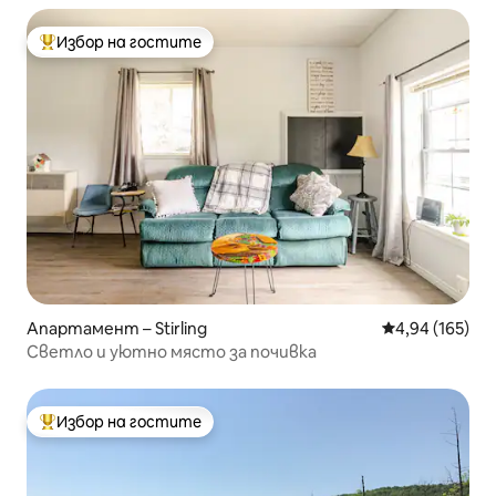
Избор на гостите
Най-популярен избор на гостите
Апартамент – Stirling
Средна оценка
4,94 (165)
Светло и уютно място за почивка
Избор на гостите
Най-популярен избор на гостите