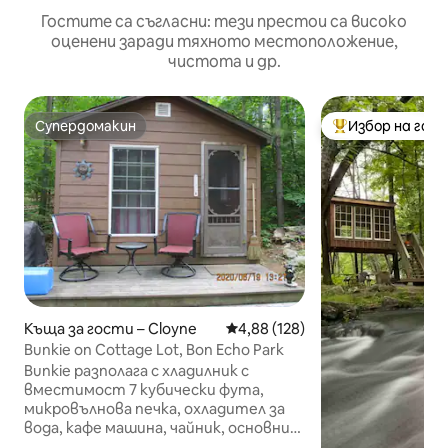
Гостите са съгласни: тези престои са високо
оценени заради тяхното местоположение,
чистота и др.
Супердомакин
Избор на гос
Супердомакин
Най-популярен 
Къща за гости – Cloyne
Средна оценка: 4,88 от 5, 128
4,88 (128)
Bunkie on Cottage Lot, Bon Echo Park
Bunkie разполага с хладилник с
вместимост 7 кубически фута,
микровълнова печка, охладител за
вода, кафе машина, чайник, основни
кухненски принадлежности,