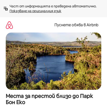
Пропускане
Част от информацията е преведена автоматично. 
към
Показване на оригиналния език
съдържанието
Пуснете обява в Airbnb
Места за престой близо до Парк
Бон Еко