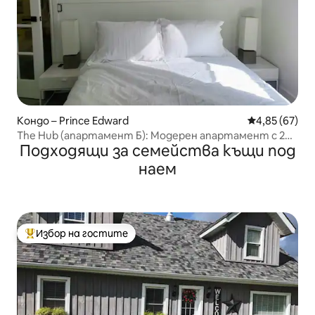
Кондо – Prince Edward
Средна оценк
4,85 (67)
The Hub (апартамент Б): Модерен апартамент с 2
Подходящи за семейства къщи под
спални на Main St Picton
наем
Избор на гостите
Най-популярен избор на гостите