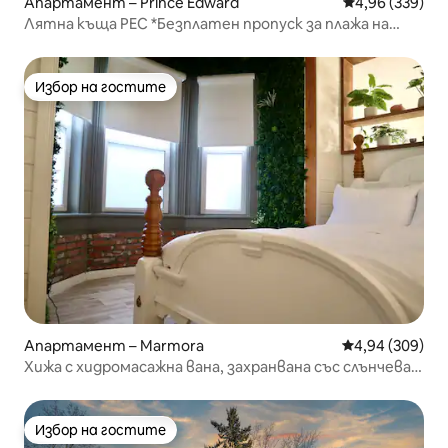
Апартамент – Prince Edward
Средна оценка
4,96 (339)
Лятна къща PEC *Безплатен пропуск за плажа на
пясъчните брегове!*
Избор на гостите
Избор на гостите
Апартамент – Marmora
Средна оценка
4,94 (309)
Хижа с хидромасажна вана, захранвана със слънчева
енергия, край река Кроу
Избор на гостите
Избор на гостите