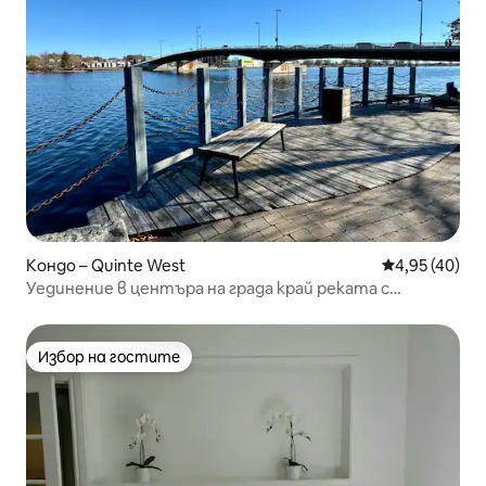
Кондо – Quinte West
Средна оценк
4,95 (40)
Уединение в центъра на града край реката с
вътрешен двор на покрива
Избор на гостите
Избор на гостите