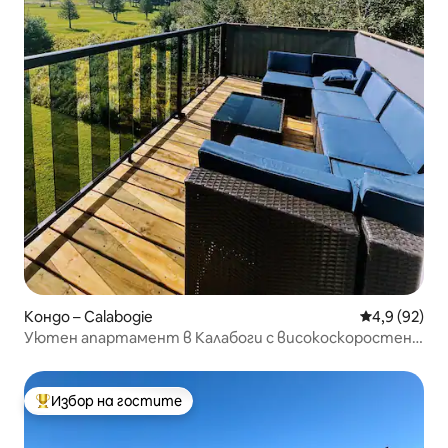
Кондо – Calabogie
Средна оцен
4,9 (92)
Уютен апартамент в Калабоги с високоскоростен
интернет
Избор на гостите
Най-популярен избор на гостите