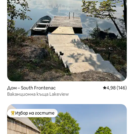
Дом – South Frontenac
Средна оценка
4,98 (146)
Ваканционна къща Lakeview
Избор на гостите
Най-популярен избор на гостите