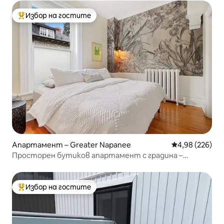
Избор на гостите
Най-популярен избор на гостите
Апартамент – Greater Napanee
Средна оценка
4,98 (226)
Просторен бутиков апартамент с градина –
изследвайте Портър Каунти (PEC)
Избор на гостите
Най-популярен избор на гостите