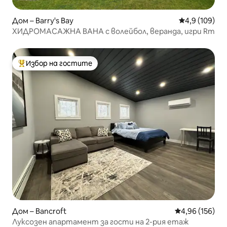
Дом – Barry's Bay
Средна оценк
4,9 (109)
ХИДРОМАСАЖНА ВАНА с волейбол, веранда, игри Rm
Избор на гостите
Най-популярен избор на гостите
Дом – Bancroft
Средна оценка
4,96 (156)
Луксозен апартамент за гости на 2-рия етаж