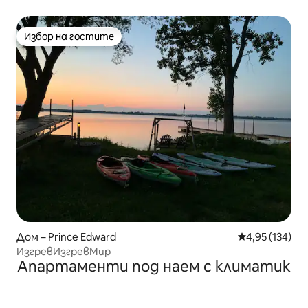
Избор на гостите
Избор на гостите
Дом – Prince Edward
Средна оценка
4,95 (134)
ИзгревИзгревМир
Апартаменти под наем с климатик