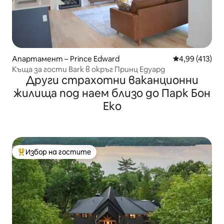
Апартамент – Prince Edward
Средна оценка
4,99 (413)
Къща за гости Bark в окръг Принц Едуард
Други страхотни ваканционни
жилища под наем близо до Парк Бон
Еко
Избор на гостите
Най-популярен избор на гостите