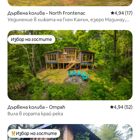
Дървена колиба – North Frontenac
Средна оценк
4,94 (17)
Уединение в хижата на Глен Канън, езеро Мазинау,
Бон Ехо
Избор на гостите
Избор на гостите
Дървена колиба – Ompah
Средна оценк
4,94 (52)
Вила в гората край река
Избор на гостите
Най-популярен избор на гостите