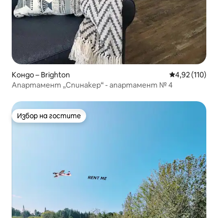
Кондо – Brighton
Средна оценка
4,92 (110)
Апартамент „Спинакер“ - апартамент № 4
Избор на гостите
Избор на гостите