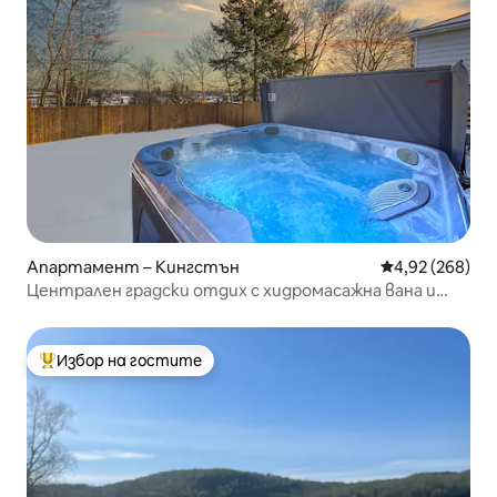
Апартамент – Кингстън
Средна оценка
4,92 (268)
Централен градски отдих с хидромасажна вана и
мини голф
Избор на гостите
Най-популярен избор на гостите