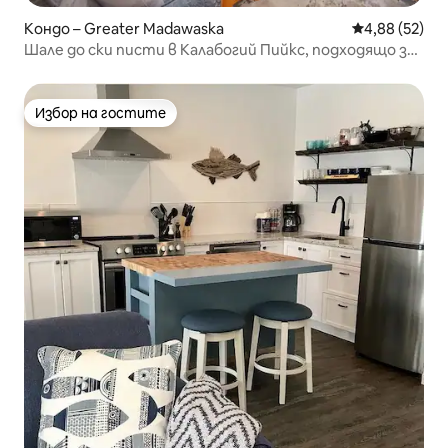
Кондо – Greater Madawaska
Средна оценк
4,88 (52)
Шале до ски писти в Калабогий Пийкс, подходящо за
всеки сезон
Избор на гостите
Избор на гостите