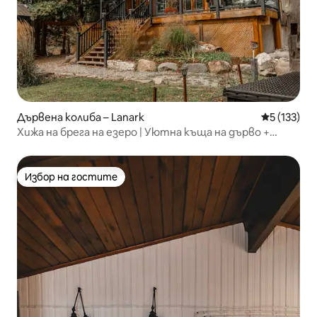
Дървена колиба – Lanark
Средна оце
5 (133)
Хижа на брега на езеро | Уютна къща на дърво +
хидромасажна вана
Избор на гостите
Избор на гостите