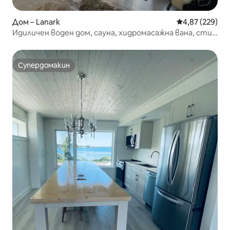
Дом – Lanark
Средна оценка
4,87 (229)
Идиличен воден дом, сауна, хидромасажна вана, стил
хигиена
Супердомакин
Супердомакин