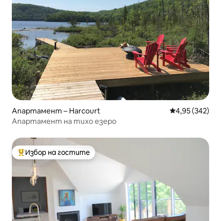
Апартамент – Harcourt
Средна оценка
4,95 (342)
Апартамент на тихо езеро
Избор на гостите
Най-популярен избор на гостите