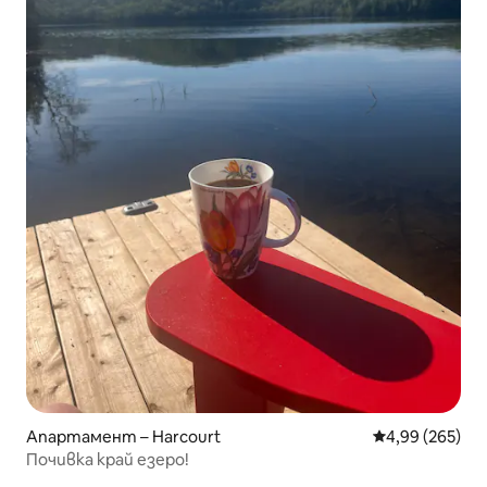
Апартамент – Harcourt
Средна оценка
4,99 (265)
Почивка край езеро!