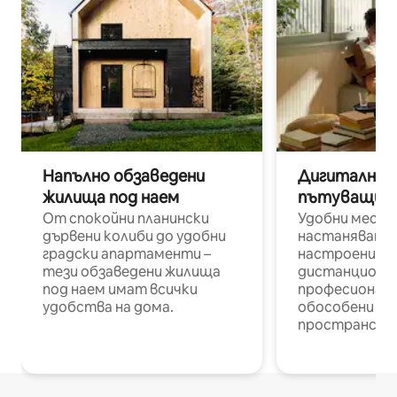
Напълно обзаведени
Дигитални н
жилища под наем
пътуващи п
От спокойни планински
Удобни места
дървени колиби до удобни
настаняване 
градски апартаменти –
настроени и
тези обзаведени жилища
дистанционн
под наем имат всички
професионалис
удобства на дома.
обособени р
пространств