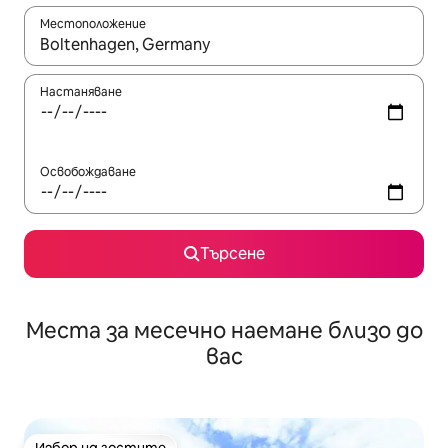
Местоположение
Когато резултатите се покажат, използвайте клавишите 
Настаняване
Освобождаване
Търсене
Места за месечно наемане близо до
вас