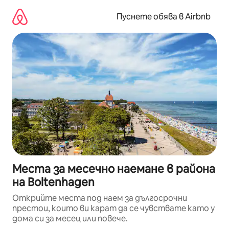
Пропускане
към
Пуснете обява в Airbnb
съдържанието
Места за месечно наемане в района
на Boltenhagen
Открийте места под наем за дългосрочни
престои, които ви карат да се чувствате като у
дома си за месец или повече.