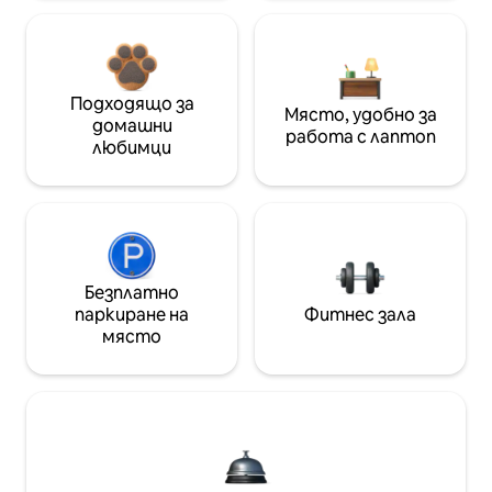
Подходящо за
Място, удобно за
домашни
работа с лаптоп
любимци
Безплатно
паркиране на
Фитнес зала
място