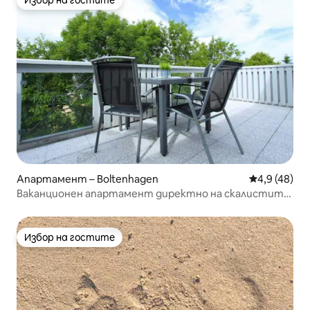
Избор на гостите
Избор на гостите
Апартамент – Boltenhagen
Средна оцен
4,9 (48)
Ваканционен апартамент директно на скалистите
брегове на Балтийско море
Избор на гостите
Избор на гостите