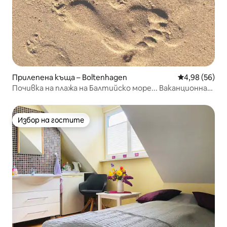
Прилепена къща – Boltenhagen
Средна оценк
4,98 (56)
Почивка на плажа на Балтийско море... Ваканционна
къща "Moin Ostsee"
Избор на гостите
Избор на гостите