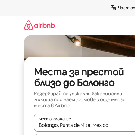
Пропускане
Част от
към
съдържанието
Места за престой
близо до Болонго
Резервирайте уникални ваканционни
жилища под наем, домове и още много
места в Airbnb
Местоположение
Когато резултатите се покажат, използвайт