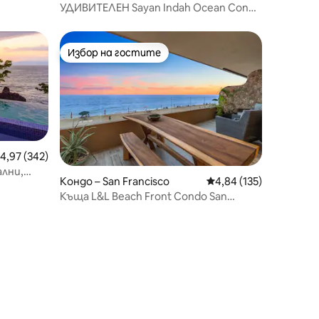
кеана!
УДИВИТЕЛЕН Sayan Indah Ocean Condo
- Romantic Zone #B
Избор на гостите
тите
Избор на гостите
редна оценка: 4,97 от 5, 342 отзива
4,97 (342)
лни,
Кондо – San Francisco
Средна оценка: 4,84 
4,84 (135)
към
Къща L&L Beach Front Condo San
Pancho