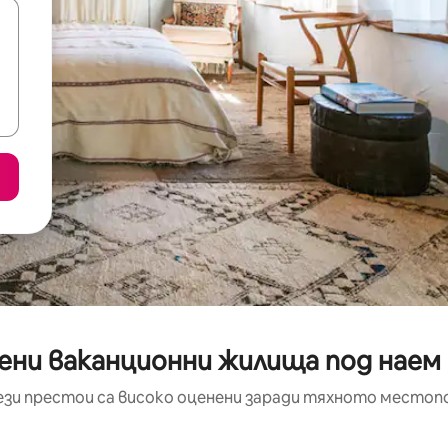
ени ваканционни жилища под наем 
ези престои са високо оценени заради тяхното местоп