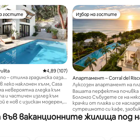
на гостите
Избор на гостите
на гостите
Избор на гостите
ulita
Средна оценка: 4,89 от 5, 107 отзива
4,89 (107)
ano – стилна градинска оаза в
Апартамент – Corral del Risc
т 5, 199 отзива
та част
в леко наклонен хълм, Casa
Луксозен апартамент на пла
ма невероятна гледка към
Болонго | Басейн и плажен кл
Вашата перфектна почивка 
а и частичен изглед към
Болонго Събудете се на няколко
ой е нов с изискан модерен,
крачки от плажа и се наслад
илен дизайн; 2 отделни
сутрешното си кафе, заоби
всяка с баня и
 във ваканционните жилища под на
от тучна тропическа приро
, двойни легла и климатик.
Прекарайте деня си в безкр
сейн. Отворете
басейн, отпуснете се в екс
вната. В кухнята има
Beach Club и завършвайте в
ътрешен двор с басейн със
вечер с незабравими залези 