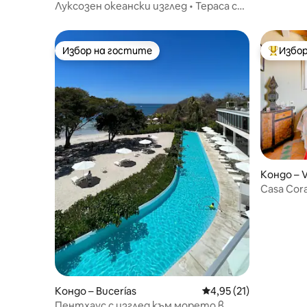
Басейн с
Луксозен океански изглед • Тераса със
залез • Пунта Мита
Избор на гостите
Избор
Избор на гостите
Най-поп
Кондо – V
Casa Cora
Роджър)
Кондо – Bucerías
Средна оценка: 4,95 
4,95 (21)
Пентхаус с изглед към морето в