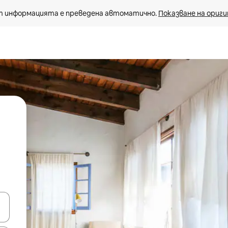
 информацията е преведена автоматично. 
Показване на ориги
е клавишите със стрелки нагоре и надолу или навигирайте с д