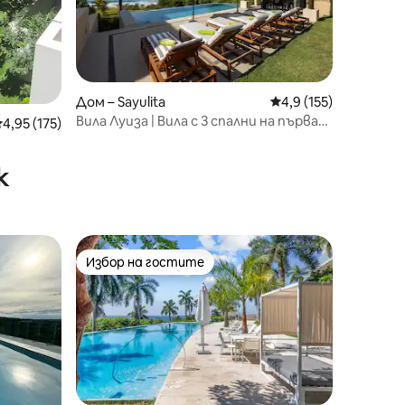
Дом – Sayulita
Средна оценка: 4,9 
4,9 (155)
Вила Луиза | Вила с 3 спални на първа
редна оценка: 4,95 от 5, 175 отзива
4,95 (175)
линия с басейн
к
Избор на гостите
Избор на гостите