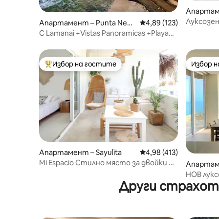
Апартаме
deras
Луксозен
Апартамент – Punta Negr
Средна оценка: 4,89 о
4,89 (123)
a
C Lamanai +Vistas Panoramicas +Playa
Semi Privada
Избор на гостите
Избор 
Най-популярен избор на гостите
Избор 
Апартамент – Sayulita
Средна оценка: 4,98 о
4,98 (413)
Mi Espacio Стилно място за двойки на
Апартаме
🖤 покрива/с басейн
НОВ лукс
Други страхотн
линия до