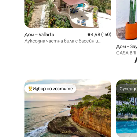
Дом – Vallarta
Средна оценка: 4,98 о
4,98 (150)
Луксозна частна вила с басейн и
Дом – Say
гледки – Пуерто Ваярта
CASA BRI
пресечк
Избор на гостите
Суперд
Най-популярен избор на гостите
Суперд