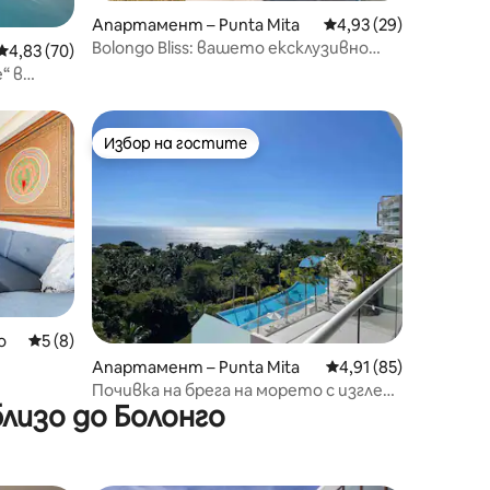
Апартамент – Punta Mita
Средна оценка: 4,93
4,93 (29)
Bolongo Bliss: вашето ексклузивно
Средна оценка: 4,83 от 5, 70 отзива
4,83 (70)
място за почивка на брега на морето
“ в
 до плажа
Избор на гостите
Избор на гостите
o
Средна оценка: 5 от 5, 8 отзива
5 (8)
Апартамент – Punta Mita
Средна оценка: 4,91
4,91 (85)
Почивка на брега на морето с изглед
лизо до Болонго
към океана | Апартамент с 3 спални