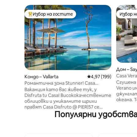
Избор на гостите
Избор 
Най-популярен избор на гостите
Избор 
Дом – Say
Casa Ver
Кондо – Vallarta
Средна оценка: 4,97 о
4,97 (199)
северна
Сгушена 
Романтична зона Stunner! Casa
Verano и
Disfruto PV @ PIER|57
Ваканция като вас живее тук, y
джунглат
Disfruta tu Casa! Висококачествените
океана. Т
облицовки и уникалните щрихи
супер ст
правят Casa Disfruto @ PIER|57 се
основни спални, 
Популярни удобства
откроява сред останалите. Този
тоалетна
разкошен по - нов имот предлага
Отопляем ба
удобства в курортен стил, който се
всекидне
гордее с най - големия басейн на
красив в
покрива в Латинска Америка, с две