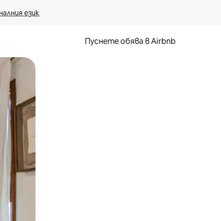
налния език
Пуснете обява в Airbnb
окосване или плъзгане.