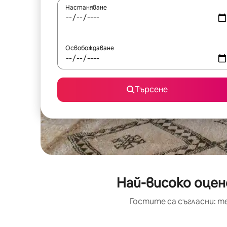
Настаняване
Освобождаване
Търсене
Най-високо оцен
Гостите са съгласни: т