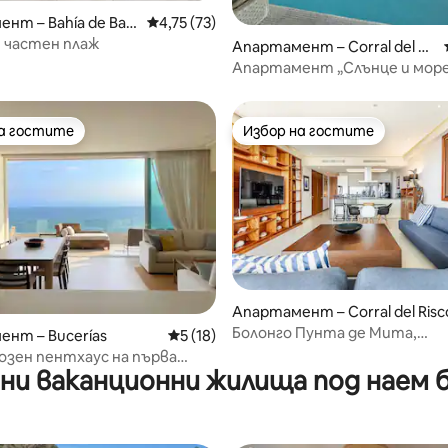
нт – Bahía de Ban
Средна оценка: 4,75 от 5, 73 отзива
4,75 (73)
 частен плаж
т 5, 123 отзива
Апартамент – Corral del Ri
sco
Апартамент „Слънце и море
Пунта Мита, на първа линия
на гостите
Избор на гостите
на гостите
Избор на гостите
т 5, 413 отзива
Апартамент – Corral del Risc
Болонго Пунта де Мита,
нт – Bucerías
Средна оценка: 5 от 5, 18 отзива
5 (18)
Департамент Дос Агавес
озен пентхаус на първа
и ваканционни жилища под наем б
 плажа в Бусериас с басейн