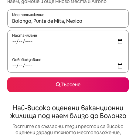
наем, домове и още много места в Airbnb
Местоположение
Когато резултатите се покажат, използвайте клавишите 
Настаняване
Освобождаване
Търсене
Най-високо оценени ваканционни
жилища под наем близо до Болонго
Гостите са съгласни: тези престои са високо
оценени заради тяхното местоположение,