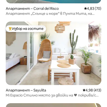
Апартамент – Corral del Risco
Средна оценк
4,83 (70)
Апартамент „Слънце и море“ в Пунта Мита, на
първа линия до плажа
Избор на гостите
Най-популярен избор на гостите
Апартамент – Sayulita
Средна оценка
4,98 (413)
Mi Espacio Стилно място за двойки на 🖤 покрива/с
басейн