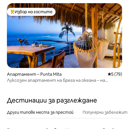
Избор на гостите
Най-популярен избор на гостите
Апартамент – Punta Mita
Средна оц
5 (79)
Луксозен апартамент на брега на океана – на
няколко крачки от ресторантите!
Дестинации за разглеждане
Други типове места за престой
Популярни забележит