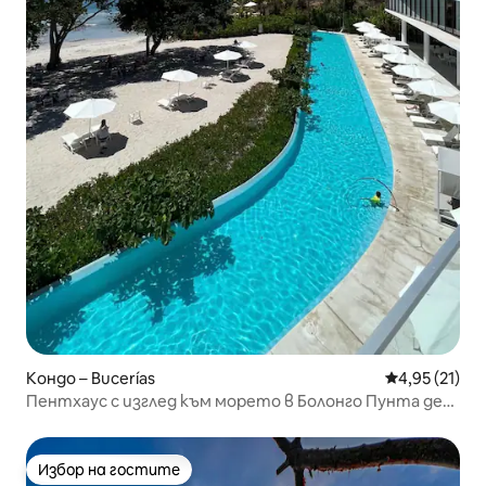
Кондо – Bucerías
Средна оценк
4,95 (21)
Пентхаус с изглед към морето в Болонго Пунта де
Мита
Избор на гостите
Избор на гостите