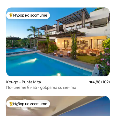
Избор на гостите
Най-популярен избор на гостите
Кондо – Punta Mita
Средна оценка
4,88 (102)
Починете в най - добрата си мечта
Избор на гостите
Най-популярен избор на гостите