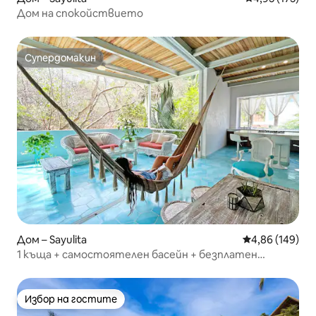
Дом на спокойствието
Супердомакин
Супердомакин
Дом – Sayulita
Средна оценка
4,86 (149)
1 къща + самостоятелен басейн + безплатен
достъп до плажния клуб
Избор на гостите
Избор на гостите