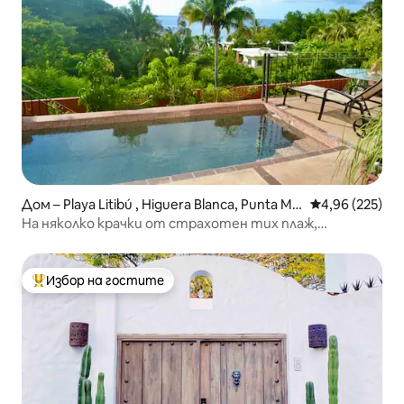
Дом – Playa Litibú , Higuera Blanca, Punta Mit
Средна оценка
4,96 (225)
a
На няколко крачки от страхотен тих плаж,
високоскоростен Wi-Fi
Избор на гостите
Най-популярен избор на гостите