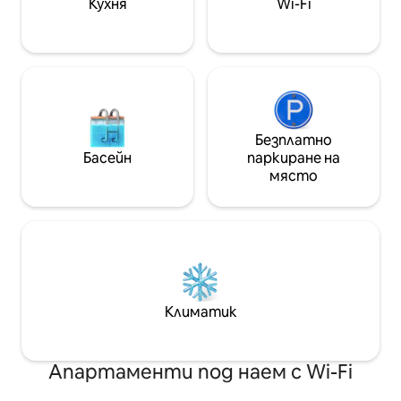
Кухня
Wi-Fi
поддържаме вода
създадем невер
Безплатно
Басейн
паркиране на
място
Климатик
Апартаменти под наем с Wi-Fi