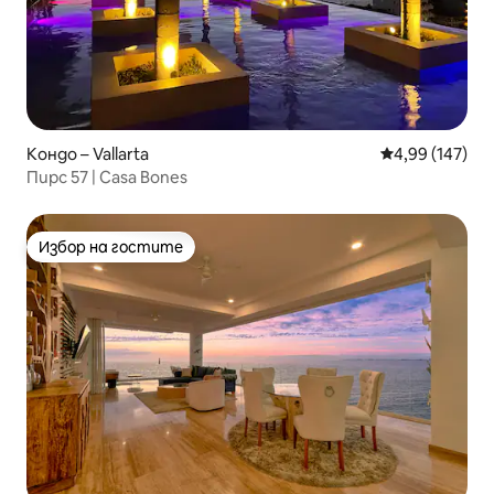
Кондо – Vallarta
Средна оценка
4,99 (147)
Пирс 57 | Casa Bones
Избор на гостите
Избор на гостите