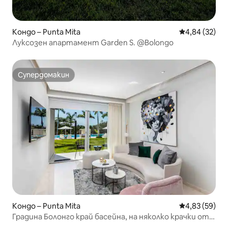
Кондо – Punta Mita
Средна оценк
4,84 (32)
Луксозен апартамент Garden S. @Bolongo
Супердомакин
Супердомакин
Кондо – Punta Mita
Средна оценк
4,83 (59)
Градина Болонго край басейна, на няколко крачки от
плажа