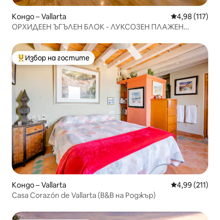
Кондо – Vallarta
Средна оценка
4,98 (117)
ОРХИДЕЕН ЪГЪЛЕН БЛОК - ЛУКСОЗЕН ПЛАЖЕН
ФРОНТ
Избор на гостите
Най-популярен избор на гостите
Кондо – Vallarta
Средна оценка
4,99 (211)
Casa Corazón de Vallarta (B&B на Роджър)