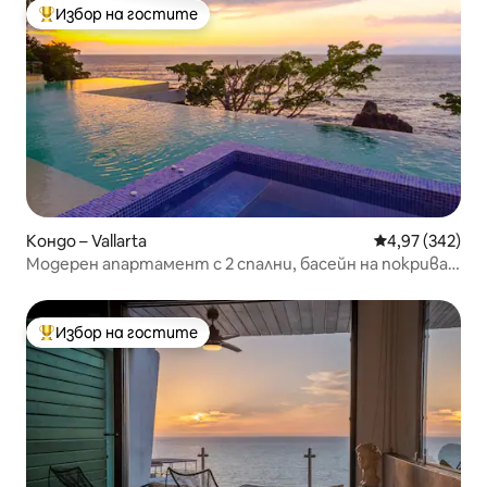
Избор на гостите
Най-популярен избор на гостите
Кондо – Vallarta
Средна оценка
4,97 (342)
Модерен апартамент с 2 спални, басейн на покрива и
изглед към океана
Избор на гостите
Най-популярен избор на гостите