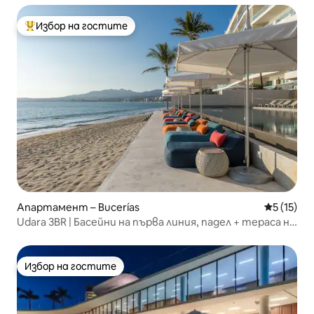
Избор на гостите
Най-популярен избор на гостите
Апартамент – Bucerías
Средна оц
5 (15)
Udara 3BR | Басейни на първа линия, падел + тераса на
покрива
Избор на гостите
Избор на гостите