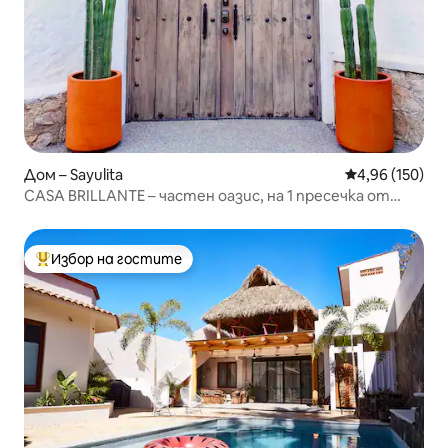
Дом – Sayulita
Средна оценка
4,96 (150)
CASA BRILLANTE – частен оазис, на 1 пресечка от
площада
Избор на гостите
Най-популярен избор на гостите