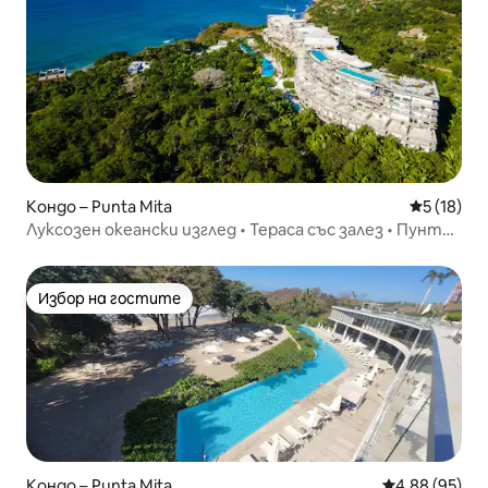
Кондо – Punta Mita
Средна оц
5 (18)
Луксозен океански изглед • Тераса със залез • Пунта
Мита
Избор на гостите
Избор на гостите
Кондо – Punta Mita
Средна оценк
4,88 (95)