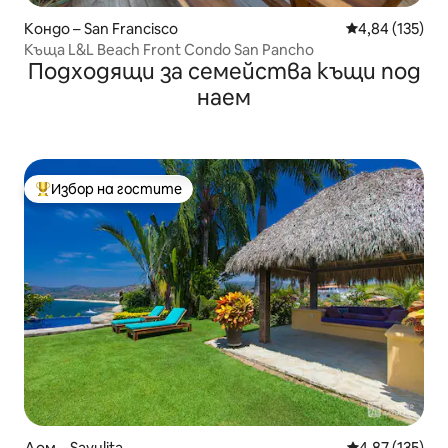
Кондо – San Francisco
Средна оценка
4,84 (135)
Къща L&L Beach Front Condo San Pancho
Подходящи за семейства къщи под
наем
Избор на гостите
Най-популярен избор на гостите
Дом – Sayulita
Средна оценка
4,87 (135)