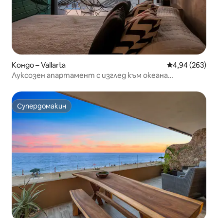
Кондо – Vallarta
Средна оценка
4,94 (263)
Луксозен апартамент с изглед към океана
„MarshmallowView“
Супердомакин
Супердомакин