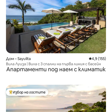
Дом – Sayulita
Средна оценк
4,9 (155)
Вила Луиза | Вила с 3 спални на първа линия с басейн
Апартаменти под наем с климатик
Избор на гостите
Най-популярен избор на гостите