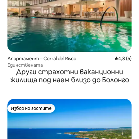
Апартамент – Corral del Risco
Средна оце
4,8 (5)
Единствената
Други страхотни ваканционни
жилища под наем близо до Болонго
Избор на гостите
Избор на гостите