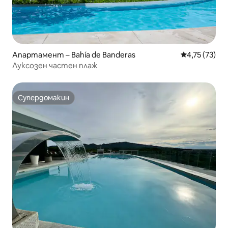
Апартамент – Bahía de Banderas
Средна оценк
4,75 (73)
Луксозен частен плаж
Супердомакин
Супердомакин