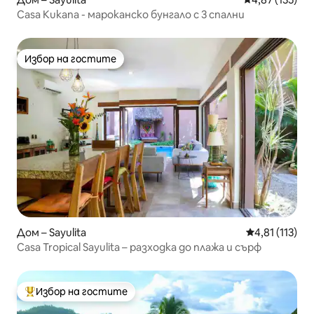
Casa Kukana - мароканско бунгало с 3 спални
Избор на гостите
Избор на гостите
Дом – Sayulita
Средна оценк
4,81 (113)
Casa Tropical Sayulita – разходка до плажа и сърф
Избор на гостите
Най-популярен избор на гостите