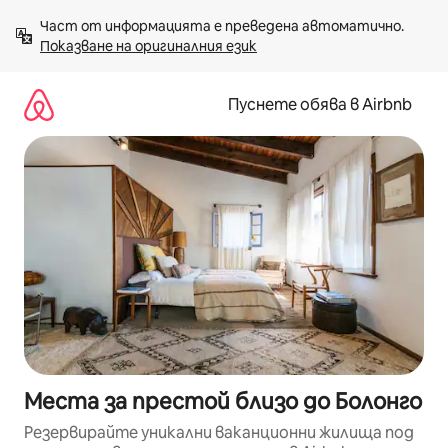
Пропускане
Част от информацията е преведена автоматично. 
към
Показване на оригиналния език
съдържанието
Пуснете обява в Airbnb
Места за престой близо до Болонго
Резервирайте уникални ваканционни жилища под