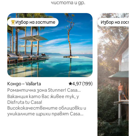
чистота и др.
Избор на гостите
Избор на гости
Най-популярен избор на гостите
Избор на гости
Кондо – Vallarta
Средна оценка: 4,97 от 5, 199
4,97 (199)
Романтична зона Stunner! Casa
Disfruto PV @ PIER|57
Ваканция като вас живее тук, y
Disfruta tu Casa!
Висококачествените облицовки и
уникалните щрихи правят Casa
Disfruto @ PIER|57 се откроява сред
останалите. Този разкошен по - нов
имот предлага удобства в курортен