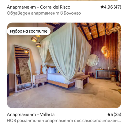
Апартамент – Corral del Risco
Средна оценк
4,96 (47)
Обзаведен апартамент в Болонго
Избор на гостите
Избор на гостите
Апартамент – Vallarta
Средна оц
5 (35)
НОВ романтичен апартамент със самостоятелен
малък басейн