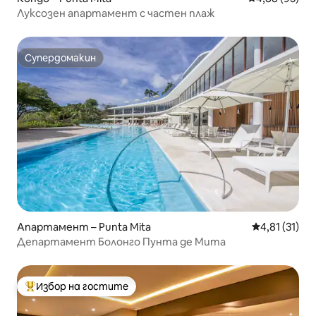
Луксозен апартамент с частен плаж
Супердомакин
Супердомакин
Апартамент – Punta Mita
Средна оценк
4,81 (31)
Департамент Болонго Пунта де Мита
Избор на гостите
Най-популярен избор на гостите