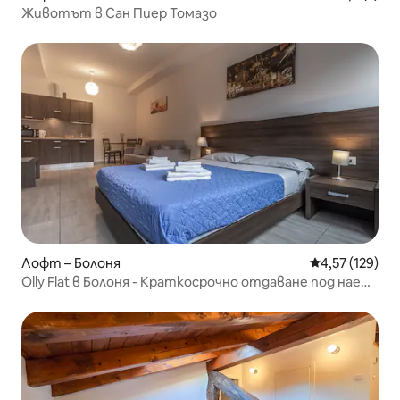
Животът в Сан Пиер Томазо
Лофт – Болоня
Средна оценка
4,57 (129)
Olly Flat в Болоня - Краткосрочно отдаване под наем
Италия