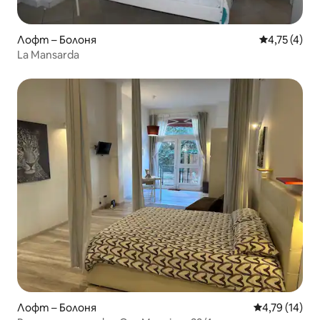
Лофт – Болоня
Средна оцен
4,75 (4)
La Mansarda
Лофт – Болоня
Средна оценк
4,79 (14)