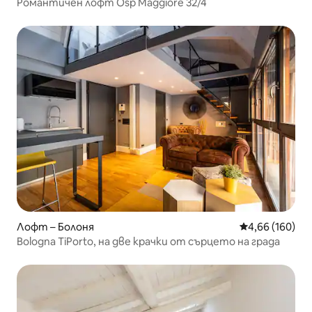
Романтичен лофт Osp Maggiore 32/4
Лофт – Болоня
Средна оценка
4,66 (160)
Bologna TiPorto, на две крачки от сърцето на града