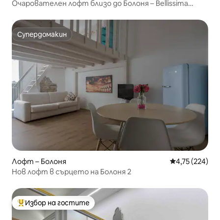
Очарователен лофт близо до Болоня – Bellissima
mansarda
Супердомакин
Супердомакин
Лофт – Болоня
Средна оценка
4,75 (224)
Нов лофт в сърцето на Болоня 2
Избор на гостите
Най-популярен избор на гостите