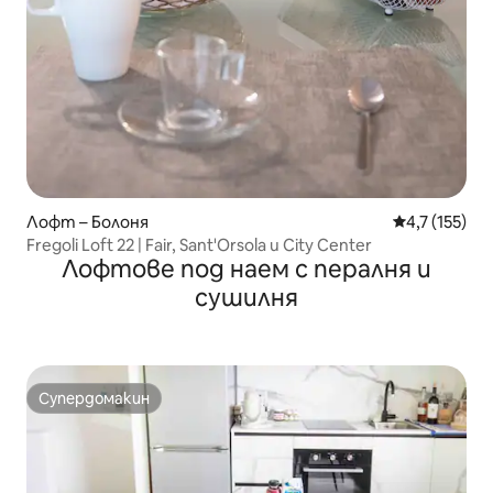
Лофт – Болоня
Средна оценк
4,7 (155)
Fregoli Loft 22 | Fair, Sant'Orsola и City Center
Лофтове под наем с пералня и
сушилня
Супердомакин
Супердомакин