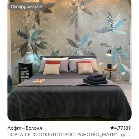
Супердомакин
Супердомакин
Лофт – Болоня
Средна оценк
4,77 (81)
ПОРТА ТЪПО ОТКРИТО ПРОСТРАНСТВО „МАТИ“ - дом