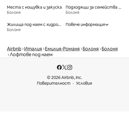
Места с нощувка и закуска
Подходящи за семейства места под наем
Болоня
Болоня
Жилища под наем с хидромасажна вана
Повече информация
Болоня
Airbnb
Италия
Емилия-Романя
Болоня
Болоня
Лофтове под наем
© 2026 Airbnb, Inc.
Поверителност
Условия