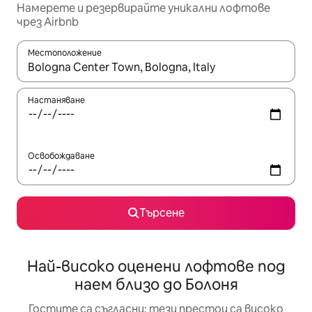
Намерете и резервирайте уникални лофтове
чрез Airbnb
Местоположение
Когато резултатите се покажат, използвайте клавишите 
Настаняване
Освобождаване
Търсене
Най-високо оценени лофтове под
наем близо до Болоня
Гостите са съгласни: тези престои са високо