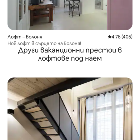
Лофт – Болоня
Средна оценка
4,76 (405)
Нов лофт в сърцето на Болоня!
Други ваканционни престои в
лофтове под наем