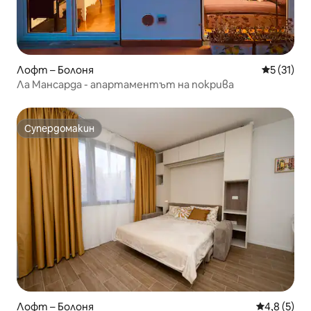
Лофт – Болоня
Средна оц
5 (31)
Ла Мансарда - апартаментът на покрива
Супердомакин
Супердомакин
Лофт – Болоня
Средна оце
4,8 (5)