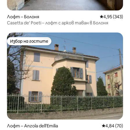
Лофт – Болоня
Средна оценка
4,95 (343)
Casetta de' Poeti – лофт с арков таван в Болоня
Избор на гостите
Избор на гостите
Лофт – Anzola dell'Emilia
Средна оценк
4,84 (70)