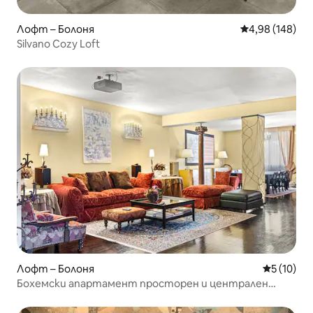
Лофт – Болоня
Средна оценка
4,98 (148)
Silvano Cozy Loft
Лофт – Болоня
Средна оц
5 (10)
Бохемски апартамент просторен и централен
лофт