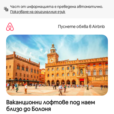
Пропускане
Част от информацията е преведена автоматично. 
към
Показване на оригиналния език
съдържанието
Пуснете обява в Airbnb
Ваканционни лофтове под наем
близо до Болоня