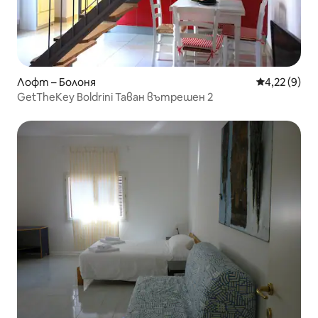
Лофт – Болоня
Средна оцен
4,22 (9)
GetTheKey Boldrini Таван вътрешен 2