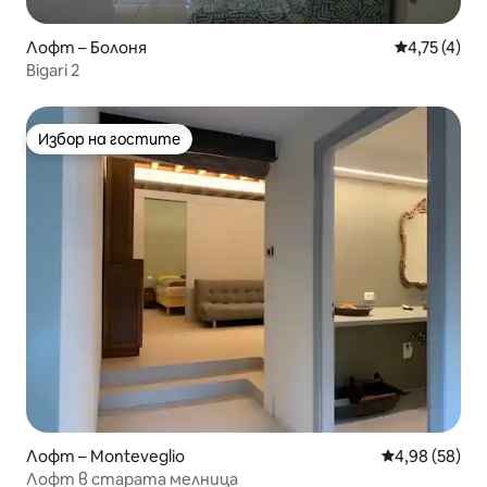
Лофт – Болоня
Средна оцен
4,75 (4)
Bigari 2
Избор на гостите
Избор на гостите
Лофт – Monteveglio
Средна оценк
4,98 (58)
Лофт в старата мелница