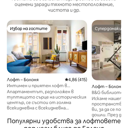
оценени заради тяхното местоположение,
чистота и др.
Избор на гостите
Супердомакин
Избор на гостите
Супердомакин
Лофт – Болоня
Средна оценка: 4,86 от 5, 41
4,86 (415)
Интимен и приятен лофт в
Лофт – Болоня
сърцето на историческия център
Апартаментът, разположен в
B&G библиотека
туптящото сърце на историческия
Искаме нашето
център, се състои от голяма
пространство п
всекидневна с всекидневна
ви, за да се поч
(телевизор и разтегателен диван),
дошли. През ден
хубав и характерен кухненски бокс
Популярни удобства за лофтовете
посетите града,
(готварска печка, микровълнова
насладите на че