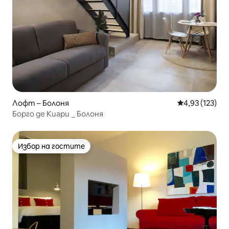
Лофт – Болоня
Средна оценка
4,93 (123)
Борго де Киари _ Болоня
Избор на гостите
Избор на гостите