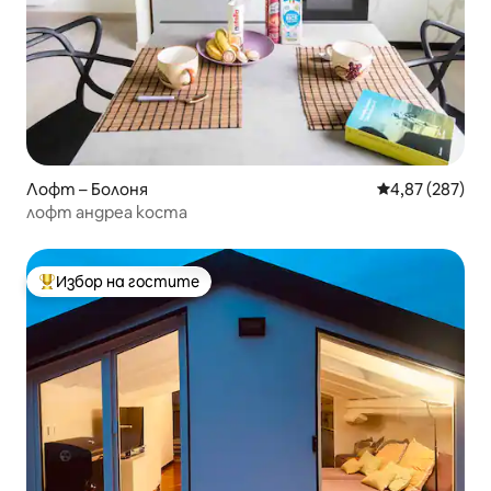
Лофт – Болоня
Средна оценка
4,87 (287)
лофт андреа коста
Избор на гостите
Най-популярен избор на гостите