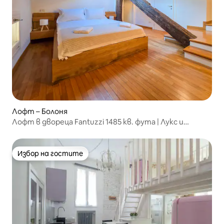
Лофт – Болоня
Лофт в двореца Fantuzzi 1485 кв. фута | Лукс и
история
Избор на гостите
Избор на гостите