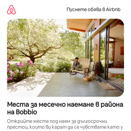
Пропускане
към
Пуснете обява в Airbnb
съдържанието
Места за месечно наемане в района
на Bobbio
Открийте места под наем за дългосрочни
престои, които ви карат да се чувствате като у