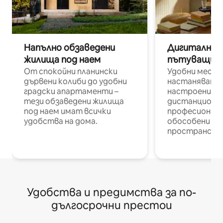
Напълно обзаведени
Дигитални н
жилища под наем
пътуващи п
От спокойни планински
Удобни места
дървени колиби до удобни
настаняване 
градски апартаменти –
настроени и
тези обзаведени жилища
дистанционн
под наем имат всички
професионалис
удобства на дома.
обособени р
пространств
Удобства и предимства за по-
дългосрочни престои