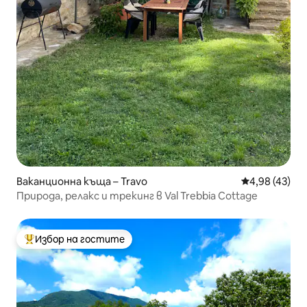
Ваканционна къща – Travo
Средна оценк
4,98 (43)
Природа, релакс и трекинг в Val Trebbia Cottage
Избор на гостите
Най-популярен избор на гостите