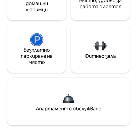
Място, удобно за
домашни
работа с лаптоп
любимци
Безплатно
паркиране на
Фитнес зала
място
Апартамент с обслужване