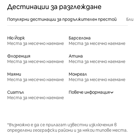
Дестинации за разглеждане
Популярни дестинации за продължителен престой
Бли
Ню Йорк
Барселона
Места за месечно наемане
Места за месечно наемане
Флоренция
Атина
Места за месечно наемане
Места за месечно наемане
Маями
Монреал
Места за месечно наемане
Места за месечно наемане
Сиатъл
Повече информация
Места за месечно наемане
*Възможно е да се прилагат известни изключения в
определени географски райони и за някои типове места.