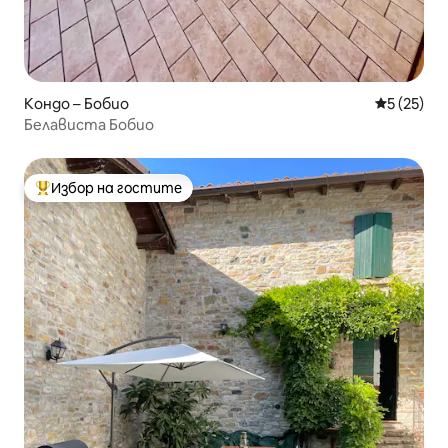
Кондо – Бобио
Средна оц
5 (25)
Белависта Бобио
Избор на гостите
Най-популярен избор на гостите