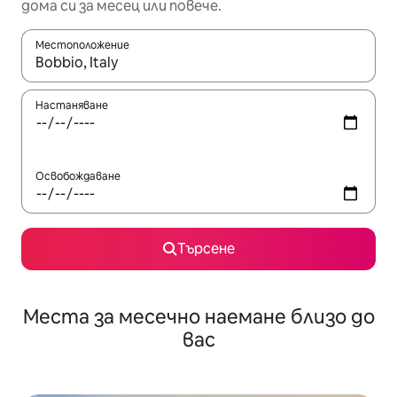
дома си за месец или повече.
Местоположение
Когато резултатите се покажат, използвайте клавишите 
Настаняване
Освобождаване
Търсене
Места за месечно наемане близо до
вас