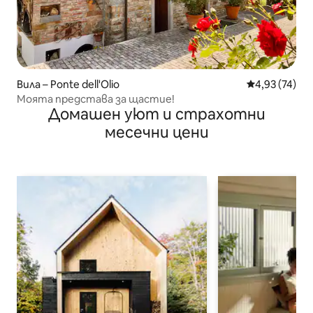
Вила – Ponte dell'Olio
Средна оценк
4,93 (74)
Моята представа за щастие!
Домашен уют и страхотни
месечни цени