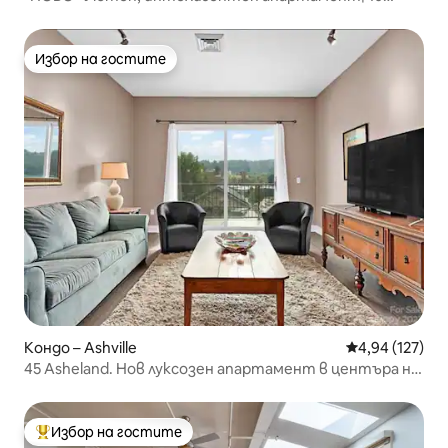
минути до центъра, Билтмор
Избор на гостите
Избор на гостите
Кондо – Ashville
Средна оценка
4,94 (127)
45 Asheland. Нов луксозен апартамент в центъра на
града. #304
Избор на гостите
Най-популярен избор на гостите