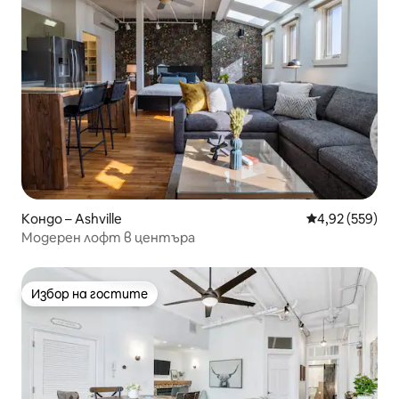
Кондо – Ashville
Средна оценка
4,92 (559)
Модерен лофт в центъра
Избор на гостите
Избор на гостите