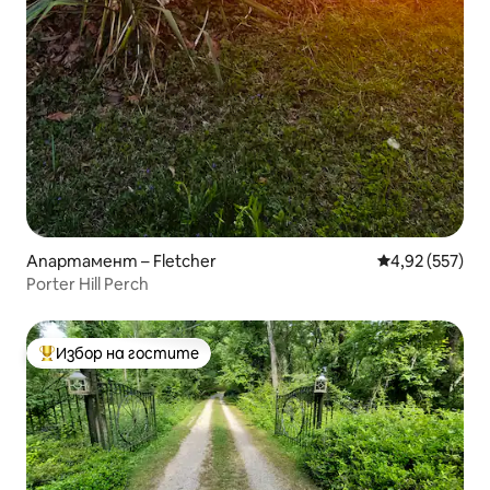
Апартамент – Fletcher
Средна оценка
4,92 (557)
Porter Hill Perch
Избор на гостите
Най-популярен избор на гостите