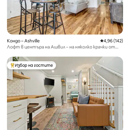
Кондо – Ashville
Средна оценка
4,96 (142)
Лофт в центъра на Ашвил – на няколко крачки от
ресторанти и магазини
Избор на гостите
Най-популярен избор на гостите