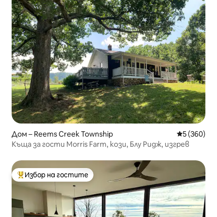
Дом – Reems Creek Township
Средна оце
5 (360)
Къща за гости Morris Farm, кози, Блу Ридж, изгрев
Избор на гостите
Най-популярен избор на гостите