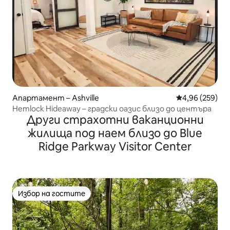
Апартамент – Ashville
Средна оценка
4,96 (259)
Hemlock Hideaway – градски оазис близо до центъра
Други страхотни ваканционни
жилища под наем близо до Blue
Ridge Parkway Visitor Center
Избор на гостите
Избор на гостите