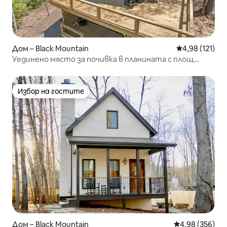
Дом – Black Mountain
Средна оценка
4,98 (121)
Уединено място за почивка в планината с площ
3 акра | Подходящо за домашни любимци и модерно
Избор на гостите
Избор на гостите
Дом – Black Mountain
Средна оценка
4,98 (356)