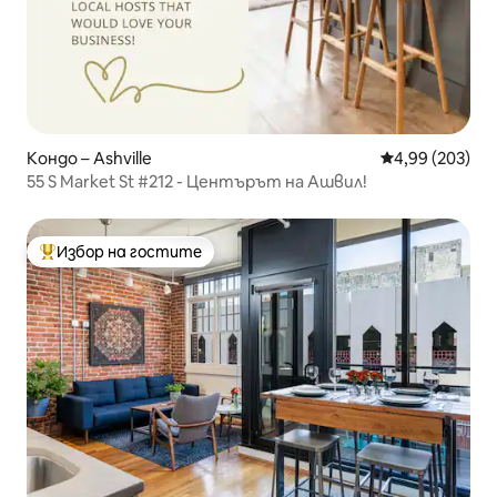
Кондо – Ashville
Средна оценка
4,99 (203)
55 S Market St #212 - Центърът на Ашвил!
Избор на гостите
Най-популярен избор на гостите