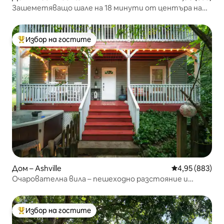
Зашеметяващо шале на 18 минути от центъра на
Ашвил
Избор на гостите
Най-популярен избор на гостите
Дом – Ashville
Средна оценка
4,95 (883)
Очарователна вила – пешеходно разстояние и
изглед към центъра на Ашвил – джакузи
Избор на гостите
Най-популярен избор на гостите