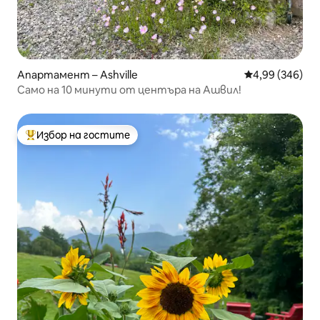
Апартамент – Ashville
Средна оценка
4,99 (346)
Само на 10 минути от центъра на Ашвил!
Избор на гостите
Най-популярен избор на гостите