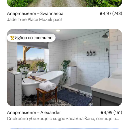
Апартамент – Swannanoa
Средна оценка
4,97 (743)
Jade Tree Place Малък рай!
Избор на гостите
Най-популярен избор на гостите
Апартамент – Alexander
Средна оценка
4,99 (151)
Спокойно убежище с хидромасажна вана, огнище и
гледки