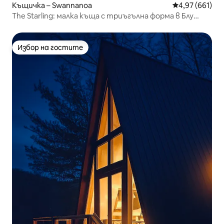
Къщичка – Swannanoa
Средна оценка
4,97 (661)
The Starling: малка къща с триъгълна форма в Блу
Ридж
Избор на гостите
Избор на гостите