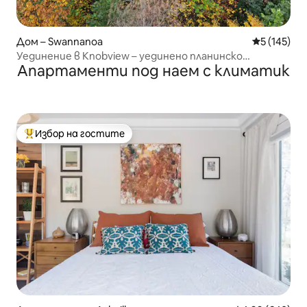
Дом – Swannanoa
Средна оце
5 (145)
Уединение в Knobview – уединено планинско
Апартаменти под наем с климатик
убежище
Избор на гостите
Най-популярен избор на гостите