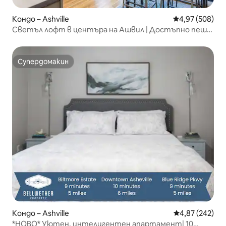
Кондо – Ashville
Средна оценка
4,97 (508)
Светъл лофт в центъра на Ашвил | Достъпно пеша,
балкон
Супердомакин
Супердомакин
Кондо – Ashville
Средна оценка
4,87 (242)
*НОВО* Уютен, интелигентен апартамент| 10