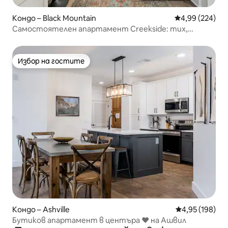
Кондо – Black Mountain
Средна оценка
4,99 (224)
Самостоятелен апартамент Creekside: тих,
заобиколен от дървета, близо до града
Избор на гостите
Избор на гостите
Кондо – Ashville
Средна оценка
4,95 (198)
Бутиков апартамент в центъра ❤ на Ашвил