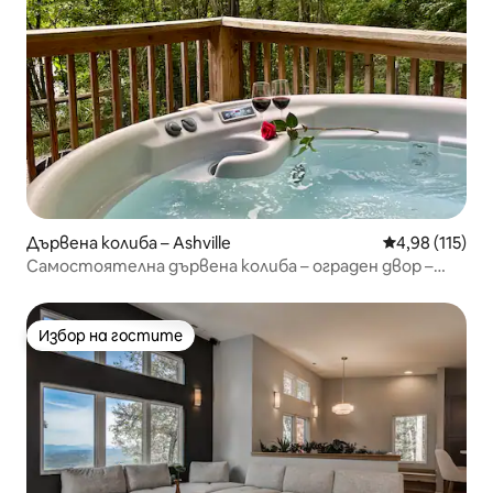
Дървена колиба – Ashville
Средна оценка
4,98 (115)
Самостоятелна дървена колиба – ограден двор –
хидромасажна вана – на 15 минути от центъра
Избор на гостите
Избор на гостите