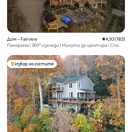
Дом – Fairview
Средна оценка
4,93 (183)
Панорама | 360° изгледи | Минути до центъра | Спа
Избор на гостите
Най-популярен избор на гостите