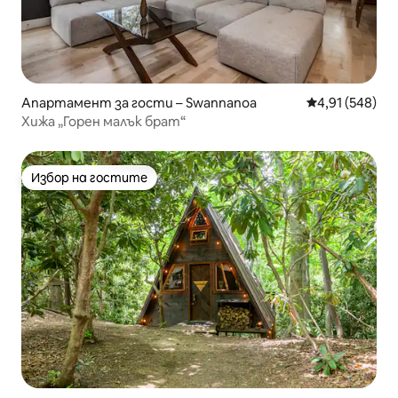
Апартамент за гости – Swannanoa
Средна оценка
4,91 (548)
Хижа „Горен малък брат“
Избор на гостите
Избор на гостите