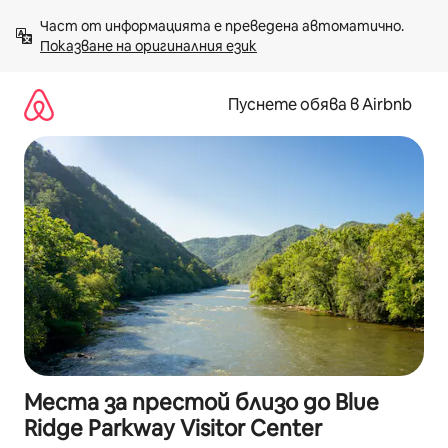
Пропускане
Част от информацията е преведена автоматично. 
към
Показване на оригиналния език
съдържанието
Пуснете обява в Airbnb
Места за престой близо до Blue
Ridge Parkway Visitor Center