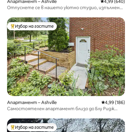
Апартамент – Ashville
Средна оценка
4,99 (640)
Отпуснете се в нашето уютно студио, изпълнено
с местно изкуство
Избор на гостите
Най-популярен избор на гостите
Апартамент – Ashville
Средна оценка
4,99 (186)
Самостоятелен апартамент близо до Блу Ридж
Паркуей
Избор на гостите
Най-популярен избор на гостите