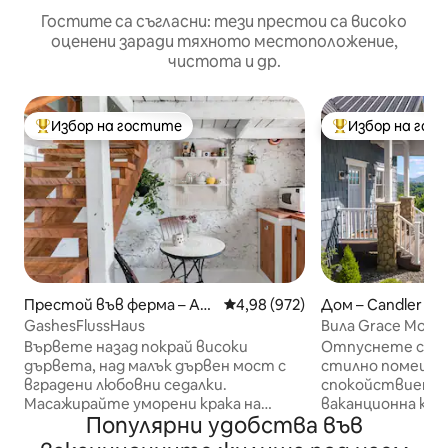
Гостите са съгласни: тези престои са високо
оценени заради тяхното местоположение,
чистота и др.
Избор на гостите
Избор на гос
Най-популярен избор на гостите
Най-популярен 
Престой във ферма – Ash
Средна оценка: 4,98 от 5, 972
4,98 (972)
Дом – Candler
ville
GashesFlussHaus
Вила Grace Mount
планината/споко
Вървете назад покрай високи
Отпуснете се в 
дървета, над малък дървен мост с
стилно помещен
вградени любовни седалки.
спокойствието 
Масажирайте уморени крака на
ваканционна къщ
Популярни удобства във
полиран речен душ. Тази селска 2 -
Ашвил. Възполз
етажна ваканционна къща,
панорамни гледк