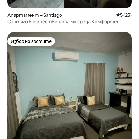
Апартамент – Santiago
Средна оц
5 (25)
Сантяго в естествената му среда Комфортен
апартамент в централната зона
Избор на гостите
Избор на гостите