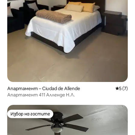
Апартамент – Ciudad de Allende
Средна о
5 (7)
Апартамент 411 Алленде Н.Л.
Избор на гостите
Избор на гостите