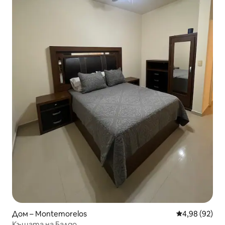
Дом – Montemorelos
Средна оценк
4,98 (92)
Къщата на Балдо