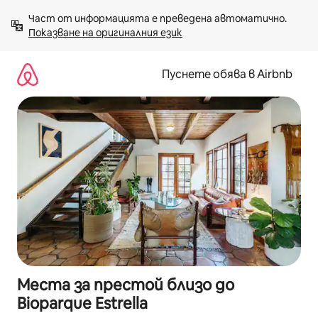
Пропускане
Част от информацията е преведена автоматично. 
към
Показване на оригиналния език
съдържанието
Пуснете обява в Airbnb
Места за престой близо до
Bioparque Estrella