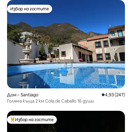
Избор на гостите
Избор на гостите
Дом – Santiago
Средна оценка
4,93 (247)
Голяма къща 2 км Cola de Caballo 16 души
Избор на гостите
Най-популярен избор на гостите