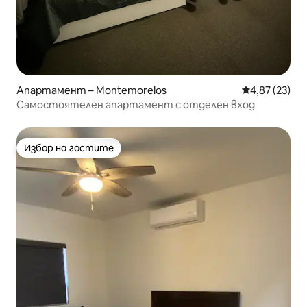
Апартамент – Montemorelos
Средна оценк
4,87 (23)
Самостоятелен апартамент с отделен вход
Избор на гостите
Избор на гостите