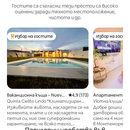
Гостите са съгласни: тези престои са високо
оценени заради тяхното местоположение,
чистота и др.
Избор на гостите
Избор на гости
Най-популярен избор на гостите
Избор на гости
Ваканционна къща – Nuevo
Средна оценка: 4,9 от 5, 17
4,9 (173)
Апартамент – 
León
elos
Quinta Cielito Lindo *Климатизиран
Уютна къща/Клим
басейн*
Затворен двор/С
Изживейте живота, насладете се на
Добре дошли в н
момента, елате и се насладете на
затворена общн
петия си, ние сме супердомакини
само на 4 мину
гарантираме, че всяко тегло,
в Монтеморелос. Независимо д
инвестирано в това изживяване, си
идвате по работ