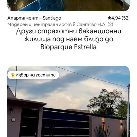
Апартамент – Santiago
Средна оценк
4,94 (52)
Модерен и централен лофт в Сантяго Н.Л. (2)
Други страхотни ваканционни
жилища под наем близо до
Bioparque Estrella
Избор на гостите
Най-популярен избор на гостите