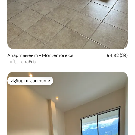
Апартамент – Montemorelos
Средна оценк
4,92 (39)
Loft_LunaFria
Избор на гостите
Избор на гостите