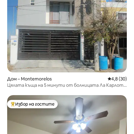
Дом – Montemorelos
Средна оцен
4,8 (30)
Цялата къща на 5 минути от болницата Ла Карлота
и UM
Избор на гостите
Най-популярен избор на гостите