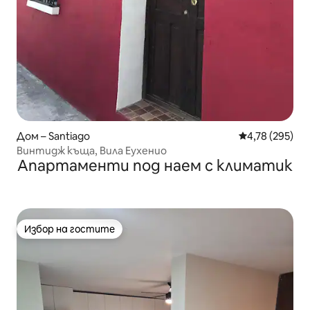
Дом – Santiago
Средна оценка
4,78 (295)
Винтидж къща, Вила Еухенио
Апартаменти под наем с климатик
Избор на гостите
Избор на гостите