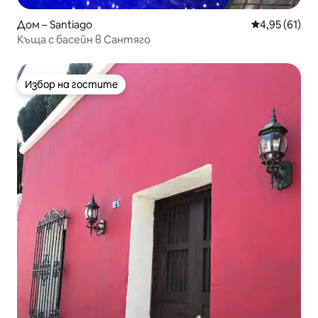
Дом – Santiago
Средна оценк
4,95 (61)
Къща с басейн в Сантяго
Избор на гостите
Избор на гостите