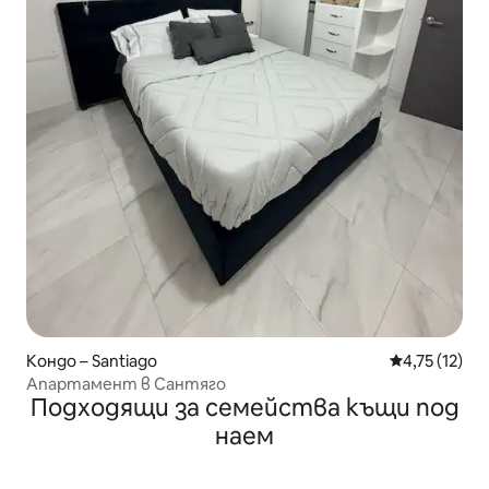
Кондо – Santiago
Средна оценк
4,75 (12)
Апартамент в Сантяго
Подходящи за семейства къщи под
наем