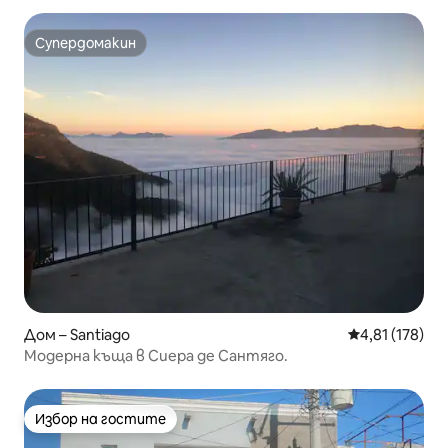
Супердомакин
Супердомакин
Дом – Santiago
Средна оценка
4,81 (178)
Модерна къща в Сиера де Сантяго.
Избор на гостите
Избор на гостите