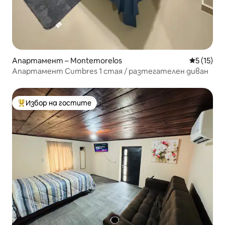
Апартамент – Montemorelos
Средна оц
5 (15)
Апартамент Cumbres 1 стая / разтегателен диван
Избор на гостите
Най-популярен избор на гостите