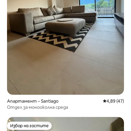
Апартамент – Santiago
Средна оценк
4,89 (47)
Отдел за монооколна среда
Избор на гостите
Избор на гостите