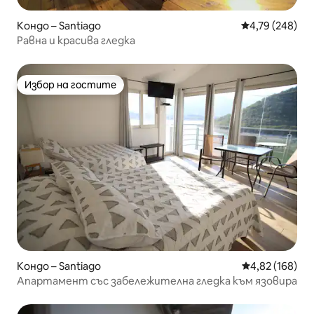
Кондо – Santiago
Средна оценка
4,79 (248)
Равна и красива гледка
Избор на гостите
Избор на гостите
Кондо – Santiago
Средна оценка
4,82 (168)
Апартамент със забележителна гледка към язовира