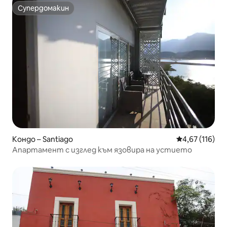
Супердомакин
Супердомакин
Кондо – Santiago
Средна оценка
4,67 (116)
Апартамент с изглед към язовира на устието