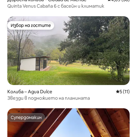
Quinta Venus Cabaña 6 с басейн и климатик
Избор на гостите
Избор на гостите
Колиба – Agua Dulce
Средна оц
5 (11)
Звезди в подножието на планината
Супердомакин
Супердомакин