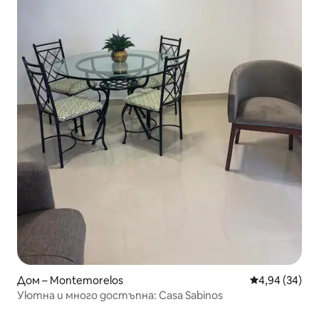
Дом – Montemorelos
Средна оценк
4,94 (34)
Уютна и много достъпна: Casa Sabinos