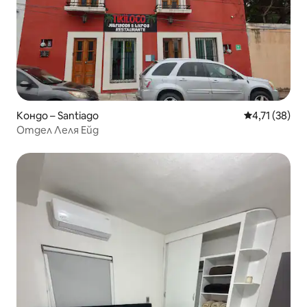
Кондо – Santiago
Средна оценк
4,71 (38)
Отдел Леля Ейд