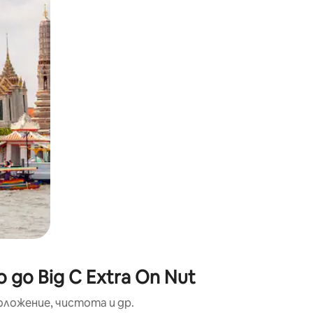
окосване или плъзгане.
до Big C Extra On Nut
оложение, чистота и др.