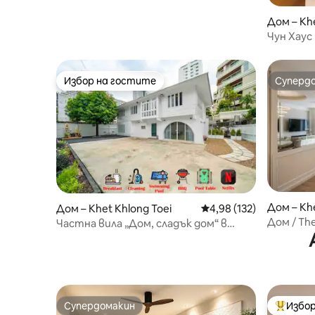
Дом – Kh
Чун Хаус
Избор на гостите
Суперд
Избор на гостите
Суперд
Дом – Kh
Дом – Khet Khlong Toei
Средна оценка: 4,98 о
4,98 (132)
Дом / The
Частна вила „Дом, сладък дом“ в
Udomsuk
сърцето на Банкок
Супердомакин
Избор
Супердомакин
Най-поп