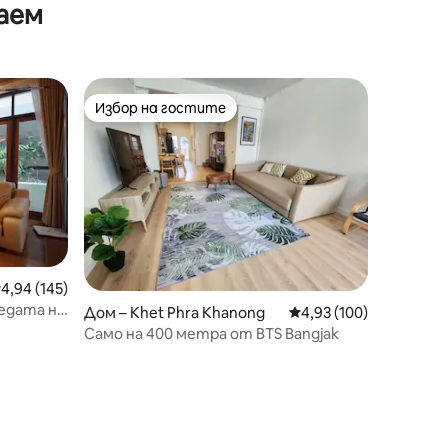
аем
Избор на гостите
Избор на гостите
редна оценка: 4,94 от 5, 145 отзива
4,94 (145)
редата на
Дом – Khet Phra Khanong
Средна оценка: 4,93 
4,93 (100)
Само на 400 метра от BTS Bangjak