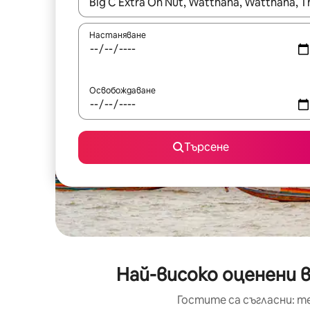
Когато резултатите се покажат, използвайт
Настаняване
Освобождаване
Търсене
Най-високо оценени в
Гостите са съгласни: т