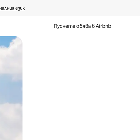
налния език
Пуснете обява в Airbnb