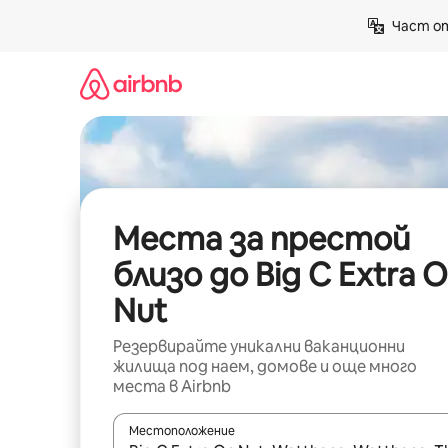
Пропускане
Част от
към
съдържанието
Места за престой
близо до Big C Extra 
Nut
Резервирайте уникални ваканционни
жилища под наем, домове и още много
места в Airbnb
Местоположение