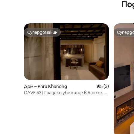
По
Сукхумв
апартам
басейн/г
суперма
Паттая 
Супердомакин
Суперд
Супердомакин
Суперд
Дом – Phra Khanong
Средна оценка: 5
5 (3)
CAVE 53 | Градско убежище в Банкок с
вътрешен двор