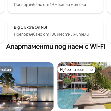
Препоръчвано от 19 местни жители
Big C Extra On Nut
Препоръчвано от 100 местни жители
Апартаменти под наем с Wi-Fi
омакин
Избор на гостите
омакин
Избор на гостите