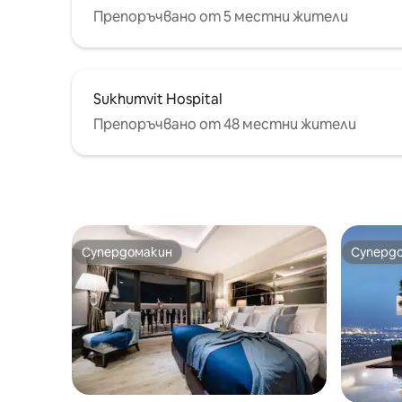
отдих, това е идеална база за
Препоръчвано от 5 местни жители
опознаване на Банкок!
Sukhumvit Hospital
Препоръчвано от 48 местни жители
Супердомакин
Суперд
Супердомакин
Суперд