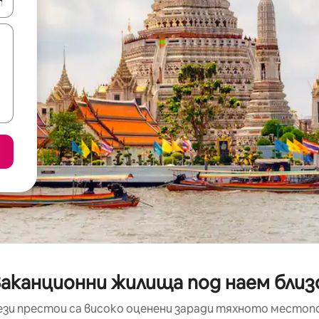
е клавишите със стрелки нагоре и надолу или навигирайте с д
аканционни жилища под наем близо 
ези престои са високо оценени заради тяхното местоп