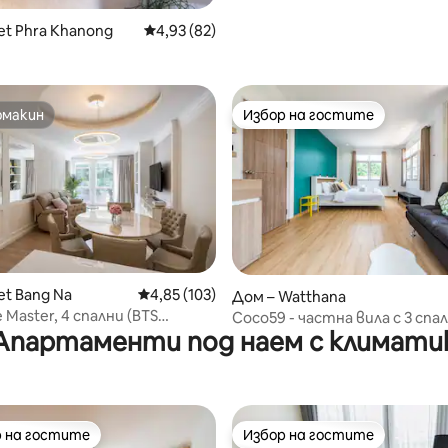
et Phra Khanong
Средна оценка: 4,93 от 5, 82 отзива
4,93 (82)
омакин
Избор на гостите
омакин
Избор на гостите
et Bang Na
Средна оценка: 4,85 от 5, 103 отзива
4,85 (103)
т 5, 132 отзива
Дом – Watthana
 Master, 4 спални (BTS
Coco59 - частна вила с 3 спа
)
Апартаменти под наем с климати
басейн
 на гостите
Избор на гостите
улярен избор на гостите
Избор на гостите