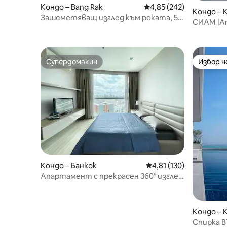
Кондо – Bang Rak
Средна оценка: 4,85 о
4,85 (242)
Кондо – K
Зашеметяващ изглед към реката, 5
СИАМ |А
минути пеша до влака и скай бара
MRT Queen
Супердомакин
Избор 
Супердомакин
Избор 
Кондо – Банкок
Средна оценка: 4,81 о
4,81 (130)
Апартамент с прекрасен 360° изглед
към града и пешеходна пътека в
Банкок
Кондо – K
Спирка B