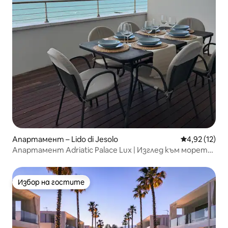
Апартамент – Lido di Jesolo
Средна оценк
4,92 (12)
Апартамент Adriatic Palace Lux | Изглед към морето |
Самостоятелен басейн
Избор на гостите
Избор на гостите