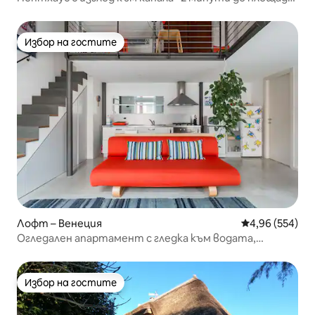
„Свети Марк“
Избор на гостите
Избор на гостите
Лофт – Венеция
Средна оценка
4,96 (554)
Огледален апартамент с гледка към водата,
изпълнен със светлина
Избор на гостите
Избор на гостите