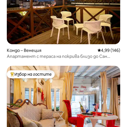
Кондо – Венеция
Средна оценка
4,99 (146)
Апартамент с тераса на покрива близо до Сан
Марко иГолемия канал
Избор на гостите
Най-популярен избор на гостите