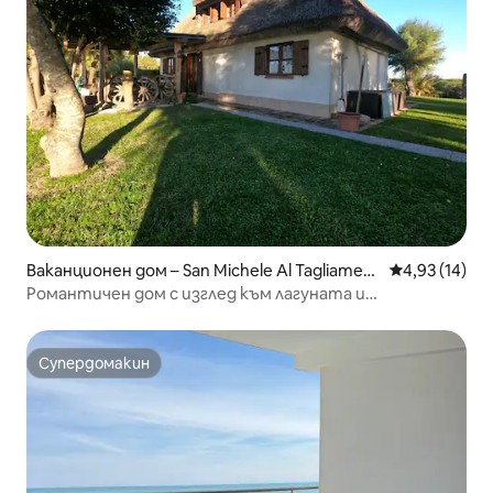
Ваканционен дом – San Michele Al Tagliament
Средна оценк
4,93 (14)
o
Романтичен дом с изглед към лагуната и
самостоятелна вана
Супердомакин
Супердомакин