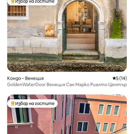
Избор на гостите
Най-популярен избор на гостите
Кондо – Венеция
Средна оц
5 (14)
GoldenWaterDoor Венеция Сан Марко Риалто Център
Избор на гостите
Най-популярен избор на гостите