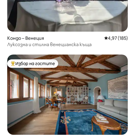
Кондо – Венеция
Средна оценка
4,97 (185)
Луксозна и стилна венецианска къща
Избор на гостите
Най-популярен избор на гостите