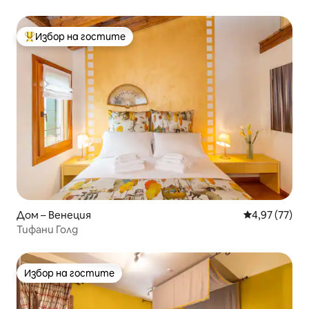
Избор на гостите
Най-популярен избор на гостите
Дом – Венеция
Средна оценк
4,97 (77)
Тифани Голд
Избор на гостите
Избор на гостите