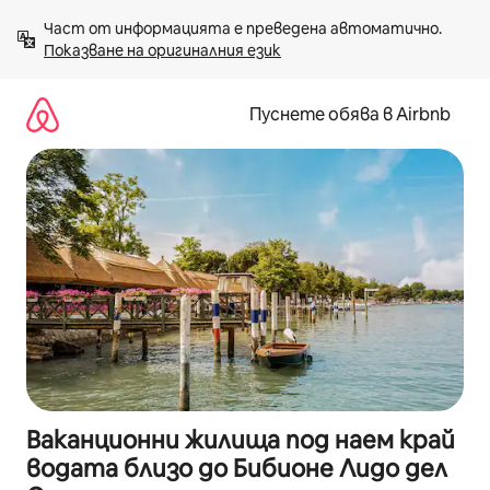
Пропускане
Част от информацията е преведена автоматично. 
към
Показване на оригиналния език
съдържанието
Пуснете обява в Airbnb
Ваканционни жилища под наем край
водата близо до Бибионе Лидо дел