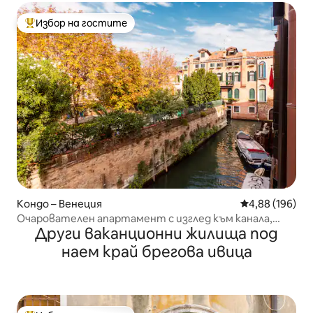
Избор на гостите
Най-популярен избор на гостите
Кондо – Венеция
Средна оценка
4,88 (196)
Очарователен апартамент с изглед към канала,
Други ваканционни жилища под
централна зона и WFH!
наем край брегова ивица