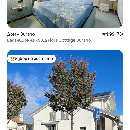
Дом – Burano
Средна оценк
4,99 (75)
Ваканционна къща Flora Cottage Burano
Избор на гостите
Най-популярен избор на гостите