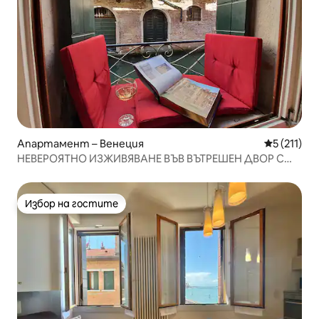
Апартамент – Венеция
Средна оце
5 (211)
НЕВЕРОЯТНО ИЗЖИВЯВАНЕ ВЪВ ВЪТРЕШЕН ДВОР С
ИЗГЛЕД КЪМ КАНАЛА близо до площад „Свети Марк“
Избор на гостите
Избор на гостите