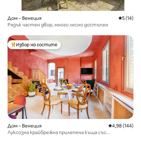
Дом – Венеция
Средна оц
5 (14)
Рядък частен двор, много лесно достъпен
Избор на гостите
Най-популярен избор на гостите
Дом – Венеция
Средна оценка
4,98 (144)
Луксозна крайбрежна прилепена къща със
самостоятелна тераса