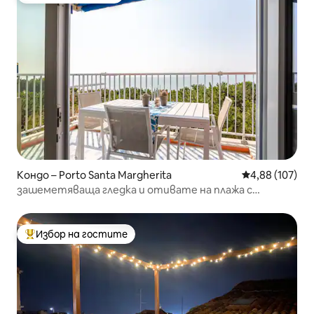
Кондо – Porto Santa Margherita
Средна оценка
4,88 (107)
зашеметяваща гледка и отивате на плажа с
асансьор
Избор на гостите
Най-популярен избор на гостите