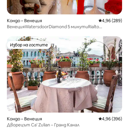
Кондо – Венеция
Средна оценка
4,96 (289)
ВенецияWatersdoorDiamond 5 минутиRialto
10toSanMarco
Избор на гостите
Избор на гостите
Кондо – Венеция
Средна оценка
4,96 (396)
Дворецът Ca' Zulian – Гранд Канал