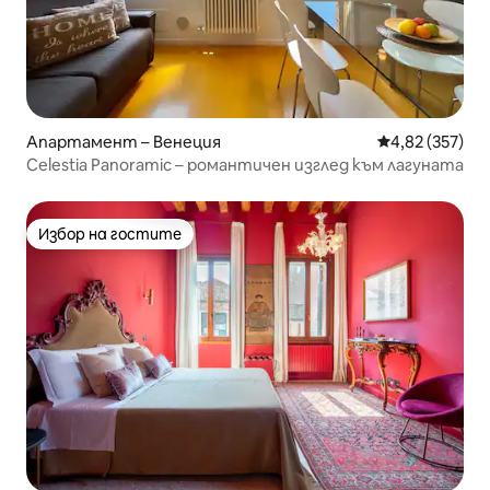
Апартамент – Венеция
Средна оценка
4,82 (357)
Celestia Panoramic – романтичен изглед към лагуната
Избор на гостите
Избор на гостите