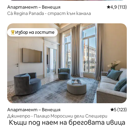
Апартамент – Венеция
Средна оценк
4,9 (113)
Cà Regina Panada - страст към канала
Избор на гостите
Най-популярен избор на гостите
Апартамент – Венеция
Средна оце
5 (123)
Джинепро - Палацо Моросини дели Специери
Къщи под наем на бреговата ивица