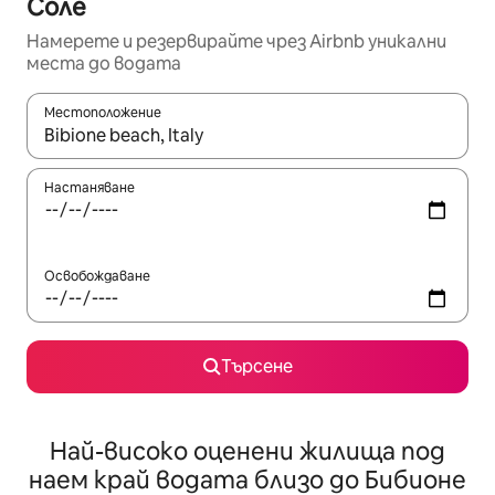
Соле
Намерете и резервирайте чрез Airbnb уникални
места до водата
Местоположение
Когато резултатите се покажат, използвайте клавишите 
Настаняване
Освобождаване
Търсене
Най-високо оценени жилища под
наем край водата близо до Бибионе