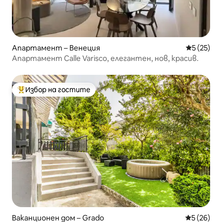
Апартамент – Венеция
Средна оц
5 (25)
Апартамент Calle Varisco, елегантен, нов, красив.
Избор на гостите
Най-популярен избор на гостите
Ваканционен дом – Grado
Средна оц
5 (26)