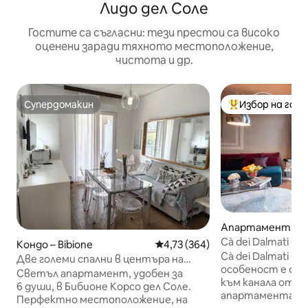
Лидо дел Соле
Гостите са съгласни: тези престои са високо
оценени заради тяхното местоположение,
чистота и др.
Супердомакин
Избор на гос
Супердомакин
Най-популярен 
Апартамент – В
Cà dei Dalmati - 
Кондо – Bibione
Средна оценка: 4,73 от 5, 364
4,73 (364)
канал
Cà dei Dalmati п
Две големи спални в центъра на
особеност е спи
Бибионе.
Светъл апартамент, удобен за
към канала от в
6 души, в Бибионе Корсо дел Соле.
апартамента, с
Перфектно местоположение, на