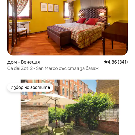
Дом – Венеция
Средна оценка
4,86 (341)
Ca dei Zoti 2 - San Marco със стая за багаж
Избор на гостите
Избор на гостите