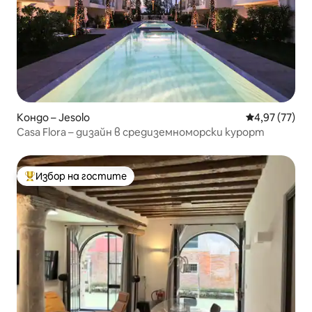
Кондо – Jesolo
Средна оценк
4,97 (77)
Casa Flora – дизайн в средиземноморски курорт
Избор на гостите
Най-популярен избор на гостите