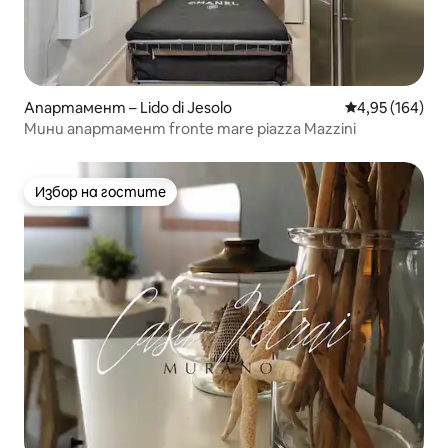
Апартамент – Lido di Jesolo
Средна оценка
4,95 (164)
Мини апартамент fronte mare piazza Mazzini
Избор на гостите
Избор на гостите