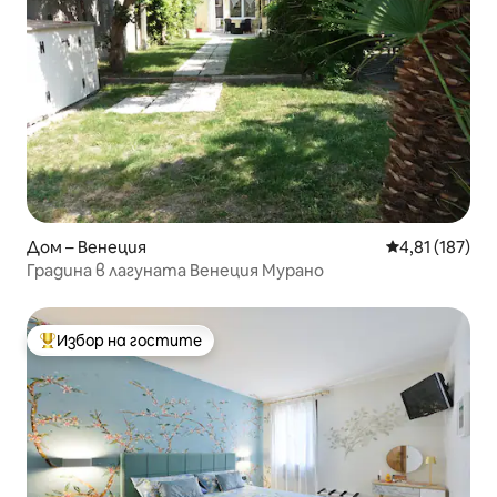
Дом – Венеция
Средна оценка
4,81 (187)
Градина в лагуната Венеция Мурано
Избор на гостите
Най-популярен избор на гостите