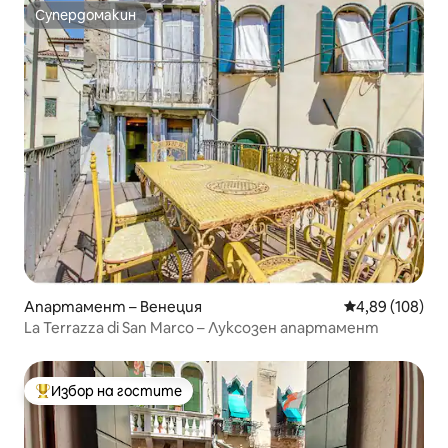
Супердомакин
Супердомакин
Апартамент – Венеция
Средна оценка
4,89 (108)
La Terrazza di San Marco – Луксозен апартамент
Избор на гостите
Най-популярен избор на гостите