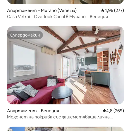
Апартамент – Murano (Venezia)
Средна оценка
4,95 (277)
Casa Vetrai – Overlook Canal в Мурано – Венеция
Супердомакин
Супердомакин
Апартамент – Венеция
Средна оценк
4,8 (269)
Мезонет на покрива със зашеметяваща лична
тераса