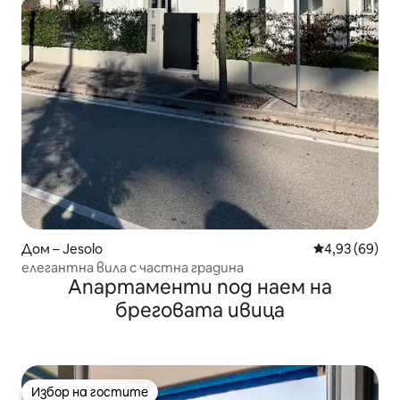
Дом – Jesolo
Средна оценк
4,93 (69)
елегантна вила с частна градина
Апартаменти под наем на
бреговата ивица
Избор на гостите
Избор на гостите