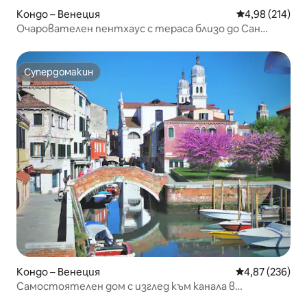
Кондо – Венеция
Средна оценка
4,98 (214)
Очарователен пентхаус с тераса близо до Сан
Марко
Супердомакин
Супердомакин
Кондо – Венеция
Средна оценка
4,87 (236)
Самостоятелен дом с изглед към канала в
Дорсодуро, Венеция