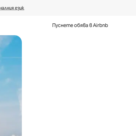
налния език
Пуснете обява в Airbnb