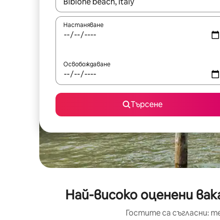
Когато резултатите се покажат, използвайт
Настаняване
Освобождаване
Търсене
Най-високо оценени вак
Гостите са съгласни: т