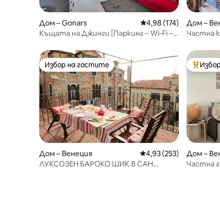
Дом – Gonars
Средна оценка: 4,98 о
4,98 (174)
Дом – Ве
Къщата на Джинги [Паркинг – Wi-Fi –
Частна к
Частна градина]
Избор на гостите
Избор
Избор на гостите
Най-поп
Дом – Венеция
Средна оценка: 4,93 о
4,93 (253)
Дом – Ве
ЛУКСОЗЕН БАРОКО ШИК В САН
Частна г
МАРКО С ТЕРАСА НА ПОКРИВА
сушилня