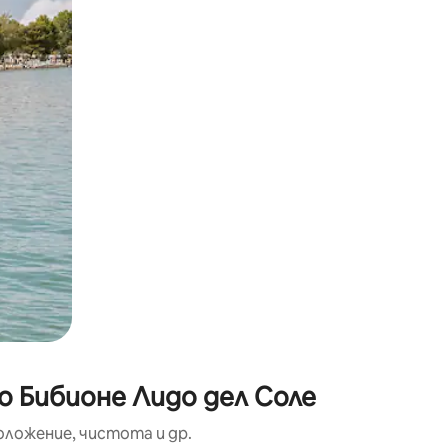
окосване или плъзгане.
о Бибионе Лидо дел Соле
оложение, чистота и др.