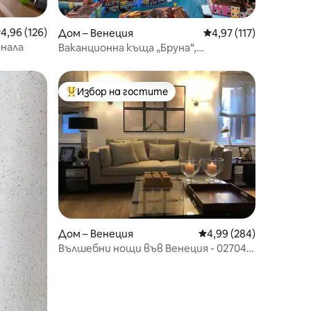
редна оценка: 4,96 от 5, 126 отзива
4,96 (126)
Дом – Венеция
Средна оценка: 4,97 
4,97 (117)
анала
Ваканционна къща „Бруна“,
Отпуснете се в лагуната
Избор на гостите
тите
Най-популярен избор на гостите
Дом – Венеция
Средна оценка: 4,99 
4,99 (284)
Вълшебни нощи във Венеция - 027042
- LOC - 08915