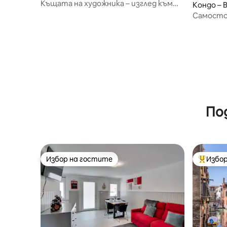
Къщата на художника – изглед към
Кондо – 
канала – Риалто
Самостоя
канала в
По
Избор на гостите
Избор
Избор на гостите
Най-поп