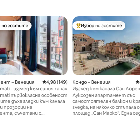
 на гостите
Избор на гостите
улярен избор на гостите
Най-популярен избор на гос
ент – Венеция
Средна оценка: 4,98 от 5, 149 отзива
4,98 (149)
Кондо – Венеция
С
lmati - изглед към синия канал
Изглед към канала Сан Лоре
т 5, 365 отзива
almati първокласна особеност
Луксозен апартамент със
ите дъха гледки към канала
самостоятелен балкон и кр
и прозорци на
гледка, на няколко стъпала 
ента, съчетани с
площад „Сан Марко“. Една седмица
ността на интериора,
преди пристигането ще бъ
 яркост и широчина. Всички
помолени да предоставите
рактеристики правят това
документ за самоличност на
икално по рода си. Три
заедно с плащането на такс