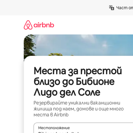
Пропускане
Част от
към
съдържанието
Места за престой
близо до Бибионе
Лидо дел Соле
Резервирайте уникални ваканционни
жилища под наем, домове и още много
места в Airbnb
Местоположение