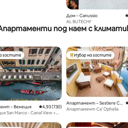
Дом – Canussio
С
AL BUTECHI'
Апартаменти под наем с климати
на гостите
Избор на гостите
на гостите
Най-популярен избор на гос
Апартамент – Sestiere Ca
С
т 5, 239 отзива
ент – Венеция
Средна оценка: 4,93 от 5, 730 отзива
4,93 (730)
stello
Апартамент Ca' Ophelia
я San Marco - Canal View +
тераса