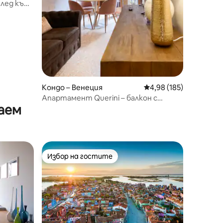
глед към
Кондо – Венеция
Средна оценка: 4,98 
4,98 (185)
Апартамент Querini – балкон с
аем
изглед към канала, близо до Сан
Марко
Избор на гостите
Избор на гостите