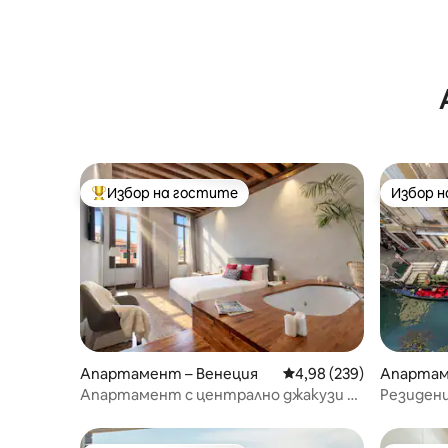
Избор на гостите
Избор 
Най-популярен избор на гостите
Избор 
Апартамент – Венеция
Средна оценка: 4,98 о
4,98 (239)
Апартам
Апартамент с централно джакузи на
Резиденци
10 м от Св. Марко и Риалто
частна 