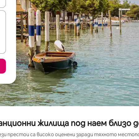
е клавишите със стрелки нагоре и надолу или навигирайте с д
анционни жилища под наем близо д
ези престои са високо оценени заради тяхното местоп