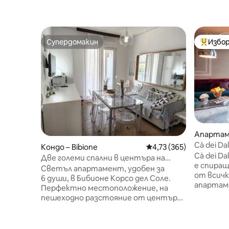
Супердомакин
Избор
Супердомакин
Най-поп
Апартам
Cà dei Da
Кондо – Bibione
Средна оценка: 4,73 о
4,73 (365)
Cà dei D
Две големи спални в центъра на
е спиращ
Бибионе.
Светъл апартамент, удобен за
от всичк
6 души, в Бибионе Корсо дел Соле.
апартам
Перфектно местоположение, на
елегант
пешеходно разстояние от центъра
неговата
и плажа Piazzale Zenith⛱️. 2 големи,
тези ха
просторни спални с удобни легла и
място ун
достъп до 2 тераси. Всекидневна с