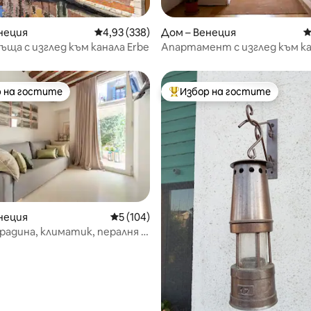
т 5, 174 отзива
неция
Средна оценка: 4,93 от 5, 338 отзива
4,93 (338)
Дом – Венеция
С
ъща с изглед към канала Erbe
Апартамент с изглед към к
 на гостите
Избор на гостите
улярен избор на гостите
Най-популярен избор на гос
т 5, 253 отзива
неция
Средна оценка: 5 от 5, 104 отзива
5 (104)
радина, климатик, пералня и