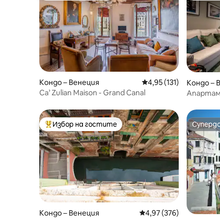
Кондо – Венеция
Средна оценка: 4,95 о
4,95 (131)
Кондо – 
Ca’ Zulian Maison - Grand Canal
Апартаме
Модерен 
Избор на гостите
Суперд
Най-популярен избор на гостите
Суперд
Кондо – Венеция
Средна оценка: 4,97 о
4,97 (376)