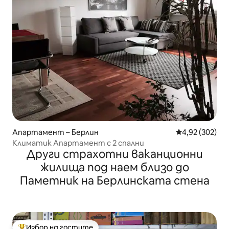
Апартамент – Берлин
Средна оценка
4,92 (302)
Климатик Апартамент с 2 спални
Други страхотни ваканционни
жилища под наем близо до
Паметник на Берлинската стена
Избор на гостите