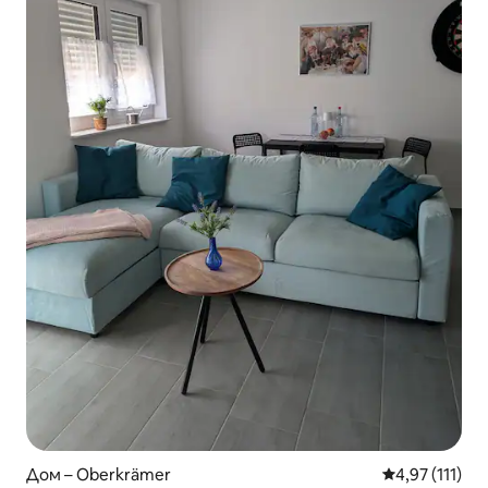
Дом – Oberkrämer
Средна оценк
4,97 (111)