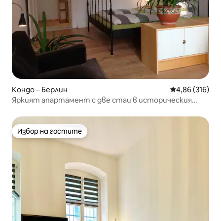
Кондо – Берлин
Средна оценка
4,86 (316)
Яркият апартамент с две стаи в историческия
Риксдорф
Избор на гостите
Избор на гостите