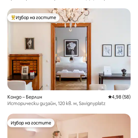
разположение, 2 бани, фитнес зала
Избор на гостите
Най-популярен избор на гостите
Кондо – Берлин
Средна оценк
4,98 (58)
Исторически дизайн, 120 кв. м, Savignyplatz
Избор на гостите
Избор на гостите