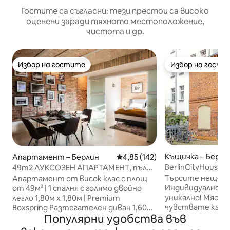
Гостите са съгласни: тези престои са високо
оценени заради тяхното местоположение,
чистота и др.
Избор на гостите
Избор на гости
Избор на гостите
Избор на гости
Къщичка – Берли
Апартамент – Берлин
Средна оценка: 4,85 от 5, 142
4,85 (142)
BerlinCityHouse -
49m2 ЛУКСОЗЕН АПАРТАМЕНТ, пълна
градинска къща
кухня, 5 мин. до главната гара
Търсите нещо с
Апартамент от висок клас с площ
Индивидуално, м
от 49м² | 1 спалня с голямо двойно
уникално! Място
легло 1,80м x 1,80м | Premium
чувствате като 
Boxspring Разтегателен диван 1,60м
Популярни удобства във
отседнете в Berl
x 1,80м | Реставрирани тухлени
вашата малка ча
стени | Отворете трапезарията |