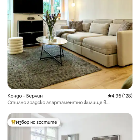
Кондо – Берлин
Средна оценка
4,96 (128)
Стилно градско апартаментно жилище в
Пренцлауер Берг
Избор на гостите
Най-популярен избор на гостите