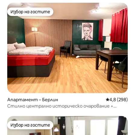
Избор на гостите
Избор на гостите
Апартамент – Берлин
Средна оценк
4,8 (298)
Стилно централно историческо очарование +
комфорт с климатик
Избор на гостите
Избор на гостите