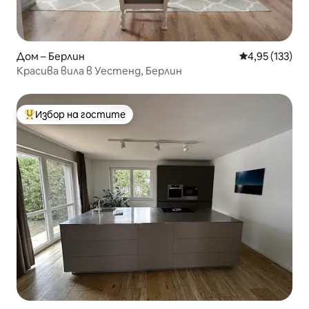
Дом – Берлин
Средна оценка
4,95 (133)
Красива вила в Уестенд, Берлин
Избор на гостите
Най-популярен избор на гостите