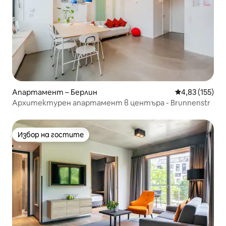
Апартамент – Берлин
Средна оценка
4,83 (155)
Архитектурен апартамент в центъра - Brunnenstr
Избор на гостите
Избор на гостите