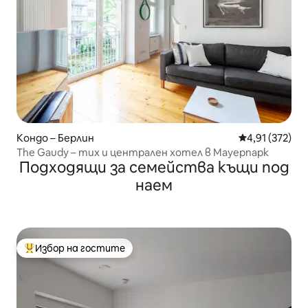
Кондо – Берлин
Средна оценка
4,91 (372)
The Gaudy – тих и централен хотел в Мауерпарк
Подходящи за семейства къщи под
наем
Избор на гостите
Най-популярен избор на гостите