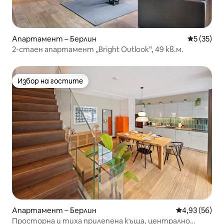
Апартамент – Берлин
Средна оц
5 (35)
2-стаен апартамент „Bright Outlook“, 49 кв.м.
Избор на гостите
Избор на гостите
Апартамент – Берлин
Средна оценк
4,93 (56)
Просторна и тиха прилепена къща, централно