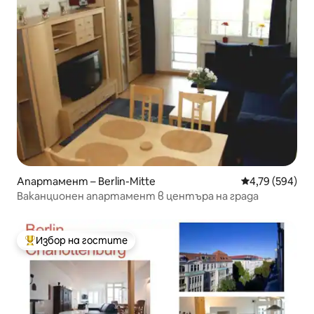
Апартамент – Berlin-Mitte
Средна оценка
4,79 (594)
Ваканционен апартамент в центъра на града
Избор на гостите
Най-популярен избор на гостите