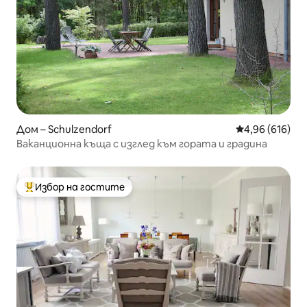
Дом – Schulzendorf
Средна оценка
4,96 (616)
Ваканционна къща с изглед към гората и градина
Избор на гостите
Най-популярен избор на гостите