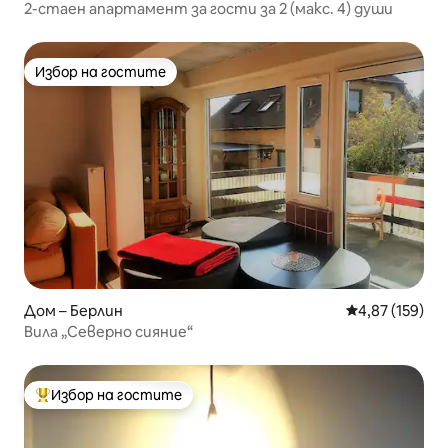
2-стаен апартамент за гости за 2 (макс. 4) души
Избор на гостите
Избор на гостите
Дом – Берлин
Средна оценка
4,87 (159)
Вила „Северно сияние“
Избор на гостите
Най-популярен избор на гостите