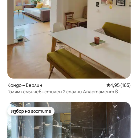
Кондо – Берлин
Средна оценка
4,95 (165)
Голям+слънчев+стилен 2 спални Апартамент в
сърцето на Берлин
Избор на гостите
Избор на гостите