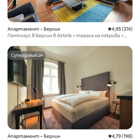
Апартамент – Берлин
Средна оценка
4,95 (374)
Пентхаус в Берлин в Airbnb + тераса на покрива +
паркинг!
Супердомакин
Супердомакин
Апартамент – Берлин
Средна оценка
4,79 (198)