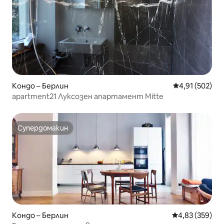
Кондо – Берлин
Средна оценка
4,91 (502)
apartment21 Луксозен апартамент Mitte
Супердомакин
Супердомакин
Кондо – Берлин
Средна оценка
4,83 (359)