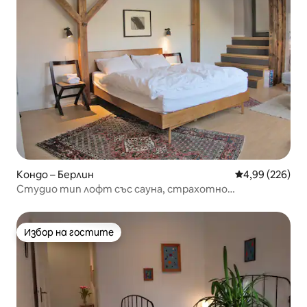
Кондо – Берлин
Средна оценка
4,99 (226)
Студио тип лофт със сауна, страхотно
местоположение
Избор на гостите
Избор на гостите