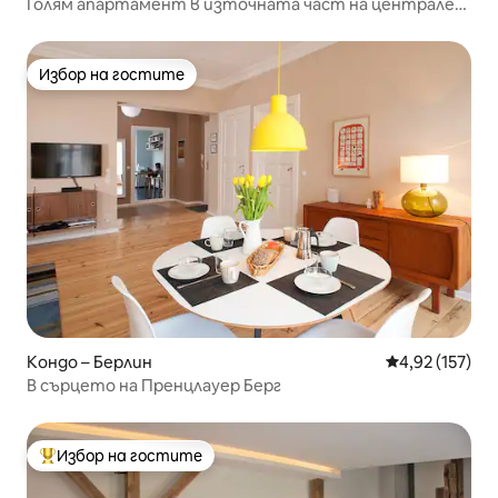
Голям апартамент в източната част на централен
Берлин.
Избор на гостите
Избор на гостите
Кондо – Берлин
Средна оценка
4,92 (157)
В сърцето на Пренцлауер Берг
Избор на гостите
Най-популярен избор на гостите