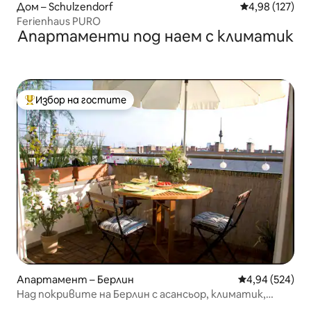
Дом – Schulzendorf
Средна оценка
4,98 (127)
Ferienhaus PURO
Апартаменти под наем с климатик
Избор на гостите
Най-популярен избор на гостите
Апартамент – Берлин
Средна оценка
4,94 (524)
Над покривите на Берлин с асансьор, климатик,
Netflix