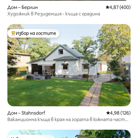
Дом – Берлин
Средна оценка
4,87 (400)
Художник в Резиденция - къща с градина
Избор на гостите
Най-популярен избор на гостите
Дом – Stahnsdorf
Средна оценка
4,98 (126)
Ваканционна къща в края на гората в южната част
на Берлин