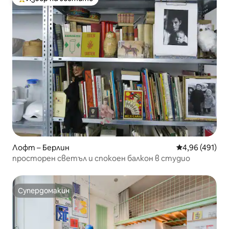
Най-популярен избор на гостите
Лофт – Берлин
Средна оценка
4,96 (491)
просторен светъл и спокоен балкон в студио
Супердомакин
Супердомакин