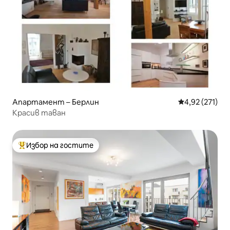
Апартамент – Берлин
Средна оценка
4,92 (271)
Красив таван
Избор на гостите
Най-популярен избор на гостите