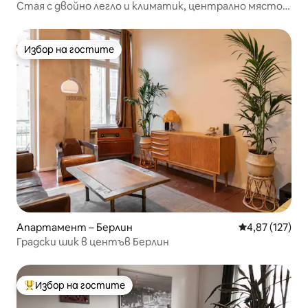
Стая с двойно легло и климатик, централно място в
Мите, Берлин
Избор на гостите
Избор на гостите
Апартамент – Берлин
Средна оценка
4,87 (127)
Градски шик в центъв Берлин
Избор на гостите
Най-популярен избор на гостите