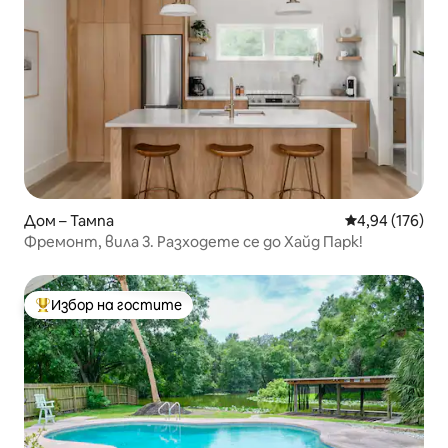
Дом – Тампа
Средна оценка
4,94 (176)
Фремонт, вила 3. Разходете се до Хайд Парк!
Избор на гостите
Най-популярен избор на гостите