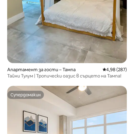
Апартамент за гости – Тампа
Средна оценка
4,98 (287)
Тайни Тулум | Тропически оазис в сърцето на Тампа!
Супердомакин
Супердомакин