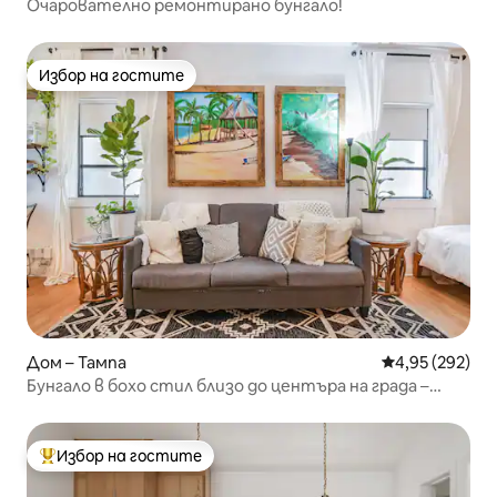
Очарователно ремонтирано бунгало!
Избор на гостите
Избор на гостите
Дом – Тампа
Средна оценка
4,95 (292)
Бунгало в бохо стил близо до центъра на града –
SOHO – Hyde P – TIA
Избор на гостите
Най-популярен избор на гостите