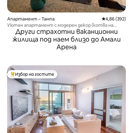
Апартамент – Тампа
Средна оценка
4,86 (392)
Уютен апартамент с модерен декор (котва на
Други страхотни ваканционни
лодка)
жилища под наем близо до Амали
Арена
Избор на гостите
Най-популярен избор на гостите