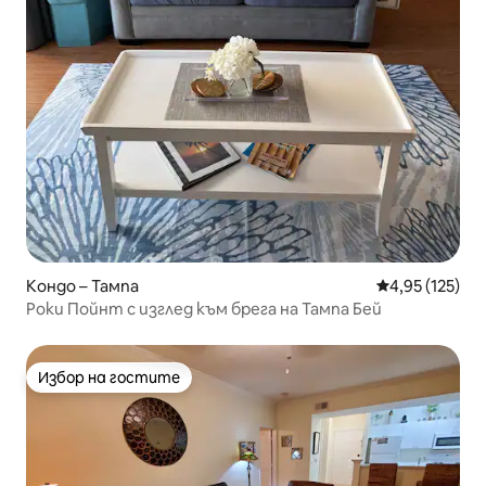
Кондо – Тампа
Средна оценка
4,95 (125)
Роки Пойнт с изглед към брега на Тампа Бей
Избор на гостите
Избор на гостите