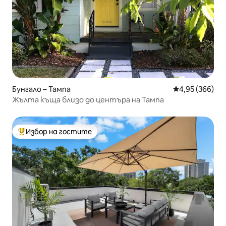
Бунгало – Тампа
Средна оценка
4,95 (366)
Жълта къща близо до центъра на Тампа
Избор на гостите
Най-популярен избор на гостите