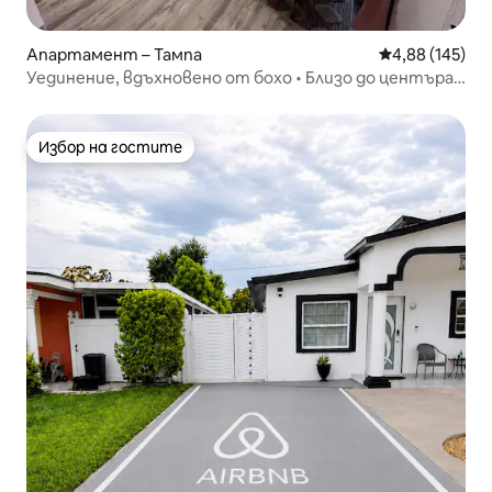
Апартамент – Тампа
Средна оценка
4,88 (145)
Уединение, вдъхновено от бохо • Близо до центъра
и Ибор
Избор на гостите
Избор на гостите