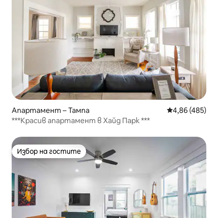
Апартамент – Тампа
Средна оценка
4,86 (485)
***Красив апартамент в Хайд Парк ***
Избор на гостите
Избор на гостите