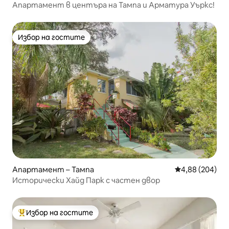
Апартамент в центъра на Тампа и Арматура Уъркс!
Избор на гостите
Избор на гостите
Апартамент – Тампа
Средна оценка
4,88 (204)
Исторически Хайд Парк с частен двор
Избор на гостите
Най-популярен избор на гостите