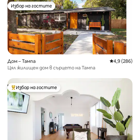
Избор на гостите
Избор на гостите
Дом – Тампа
Средна оценк
4,9 (286)
Цял жилищен дом в сърцето на Тампа
Избор на гостите
Най-популярен избор на гостите