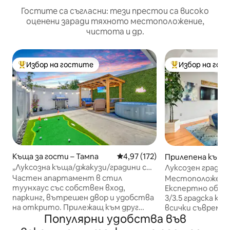
Гостите са съгласни: тези престои са високо
оценени заради тяхното местоположение,
чистота и др.
Избор на гостите
Избор на гос
Най-популярен избор на гостите
Най-популярен 
Къща за гости – Тампа
Средна оценка: 4,97 от 5, 17
4,97 (172)
Прилепена къща 
„Луксозна къща/джакузи/градини с
Луксозен градски
храсти/USF/казино“
Парк/Амали/Бък
Частен апартамент в стил
Местоположение
туунхаус със собствен вход,
Експертно обзав
паркинг, вътрешен двор и удобства
3/3.5 градска къщ
на открито. Прилежащ към друг
всички съвремен
Популярни удобства във
обект в Airbnb, но напълно отделен,
които се нуждае
със собствен вход и външно
гаража си за 2 к