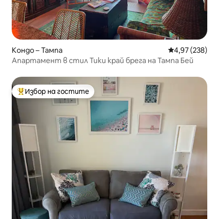
Кондо – Тампа
Средна оценка
4,97 (238)
Апартамент в стил Тики край брега на Тампа Бей
Избор на гостите
Най-популярен избор на гостите