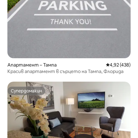
Апартамент – Тампа
Средна оценка
4,92 (438)
Красив апартамент в сърцето на Тампа, Флорида
Супердомакин
Супердомакин