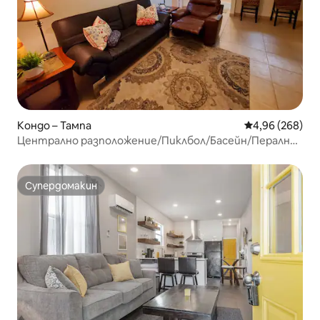
Кондо – Тампа
Средна оценка
4,96 (268)
Централно разположение/Пиклбол/Басейн/Пералня/
Сушилня/Забавление
Супердомакин
Супердомакин