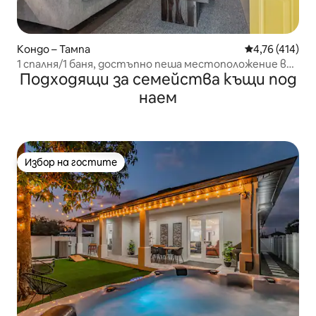
Кондо – Тампа
Средна оценка
4,76 (414)
1 спалня/1 баня, достъпно пеша местоположение в
Подходящи за семейства къщи под
престижния квартал „Ибор Сити“
наем
Избор на гостите
Избор на гостите