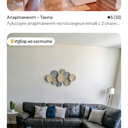
Апартамент – Тампа
Средна оц
5 (33)
Луксозен апартамент на последния етаж с 2 спални |
Басейн, хидромасажна вана, сауна
Избор на гостите
Най-популярен избор на гостите