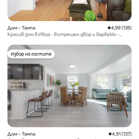
Дом – Тампа
Средна оценка
4,99 (135)
Красив дом в Ибор - вътрешен двор и барбекю -
стъпки от 7 - ма
Избор на гостите
Избор на гостите
Дом – Тампа
Средна оценка
4,91 (137)