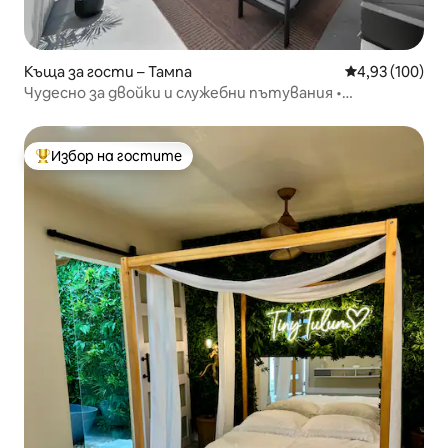
Къща за гости – Тампа
Средна оценка
4,93 (100)
Чудесно за двойки и служебни пътувания •
Централно • Допускат се домашни любимци
Избор на гостите
Най-популярен избор на гостите