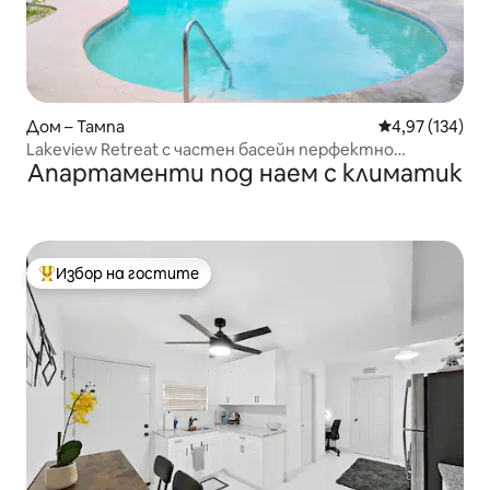
Дом – Тампа
Средна оценка
4,97 (134)
Lakeview Retreat с частен басейн перфектно
Апартаменти под наем с климатик
бягство
Избор на гостите
Най-популярен избор на гостите