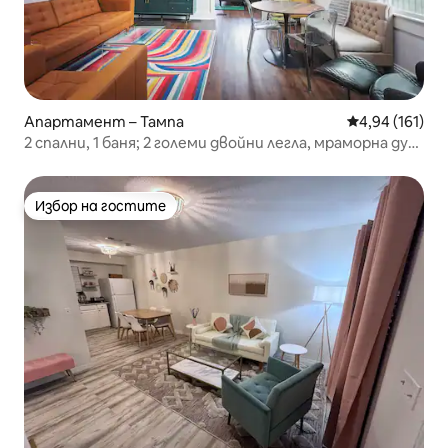
Апартамент – Тампа
Средна оценка
4,94 (161)
2 спални, 1 баня; 2 големи двойни легла, мраморна душ
кабина!
Избор на гостите
Избор на гостите