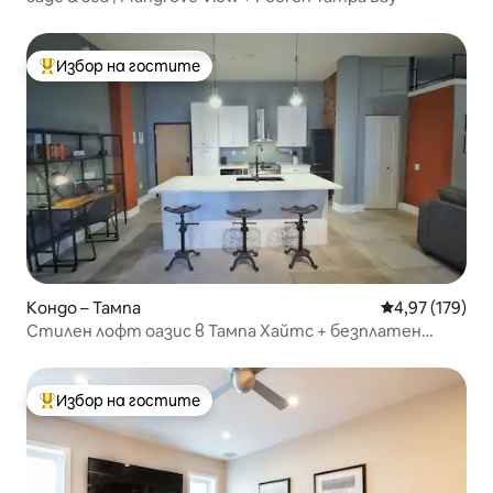
Избор на гостите
Най-популярен избор на гостите
Кондо – Тампа
Средна оценка
4,97 (179)
Стилен лофт оазис в Тампа Хайтс + безплатен
паркинг
Избор на гостите
Най-популярен избор на гостите