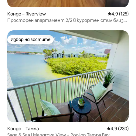
Кондо – Riverview
Средна оценк
4,9 (125)
Просторен апартамент 2/2 в курортен стил близо
до центъра на Тампа
Избор на гостите
Избор на гостите
Кондо – Тампа
Средна оценк
4,9 (230)
Sage & Sea | Mangrove View + Pool on Tampa Bay