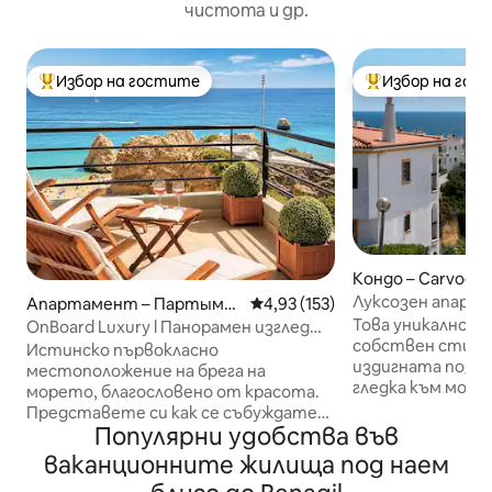
чистота и др.
Избор на гостите
Избор на гос
Най-популярен избор на гостите
Най-популярен 
Кондо – Carvoeir
Луксозен апарта
Апартамент – Партыма
Средна оценка: 4,93 от 5, 15
4,93 (153)
изглед към мор
н
Това уникално м
OnBoard Luxury l Панорамен изглед
собствен стил. 
към океана от първа линия
Истинско първокласно
издигната позиц
местоположение на брега на
гледка към морет
морето, благословено от красота.
Апартаментът р
Представете си как се събуждате
спалня, душ кабин
Популярни удобства във
от нежния шепот на вълните,
самостоятелен 
които се разбиват по брега.
ваканционните жилища под наем
басейн и безпла
Отворете завесите и ще ви
място. Апартам