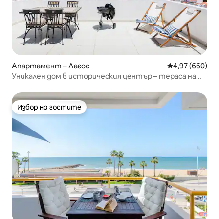
Апартамент – Лагос
Средна оценка
4,97 (660)
Уникален дом в историческия център – тераса на
покрива
Избор на гостите
Избор на гостите