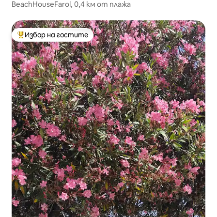
BeachHouseFarol, 0,4 км от плажа
Избор на гостите
Най-популярен избор на гостите