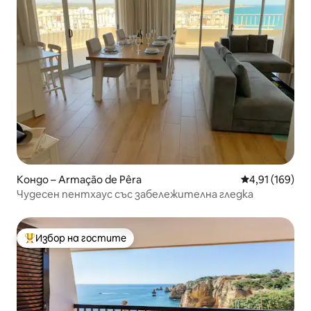
Кондо – Armação de Pêra
Средна оценка
4,91 (169)
Чудесен пентхаус със забележителна гледка
Избор на гостите
Най-популярен избор на гостите