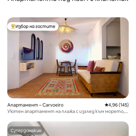
Избор на гостите
Най-популярен избор на гостите
Апартамент – Carvoeiro
Средна оценка
4,96 (145)
Уютен апартамент на плажа с изглед към морето,
безплатно паркиране и климатик
Супердомакин
Супердомакин