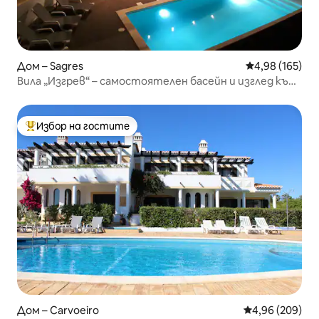
Дом – Sagres
Средна оценка
4,98 (165)
Вила „Изгрев“ – самостоятелен басейн и изглед към
морето
Избор на гостите
Най-популярен избор на гостите
Дом – Carvoeiro
Средна оценка
4,96 (209)