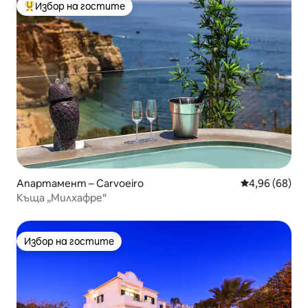
Избор на гостите
Най-популярен избор на гостите
Апартамент – Carvoeiro
Средна оценк
4,96 (68)
Къща „Милхафре“
Избор на гостите
Избор на гостите