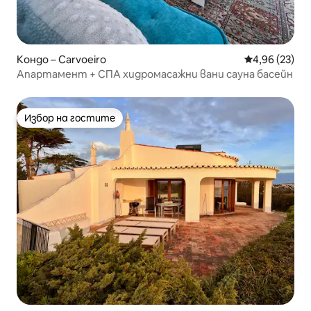
Кондо – Carvoeiro
Средна оценк
4,96 (23)
Апартамент + СПА хидромасажни вани сауна басейн
Избор на гостите
Избор на гостите