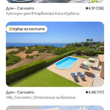
Дом – Carvoeiro
Средна оценка
4,91 (126)
Луксозен дом в Карвоейро Каса Изабела
Избор на гостите
Най-популярен избор на гостите
Дом – Carvoeiro
Средна оценка
4,96 (117)
Villa_Carvoeiro_Отопление на басейна