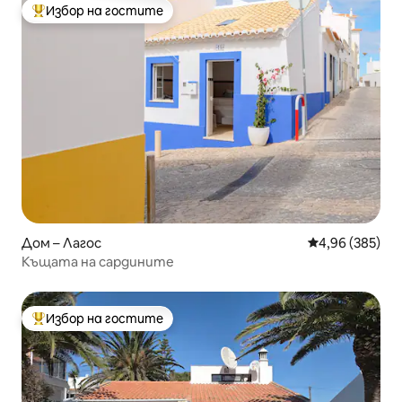
Избор на гостите
Най-популярен избор на гостите
Дом – Лагос
Средна оценка
4,96 (385)
Къщата на сардините
Избор на гостите
Най-популярен избор на гостите