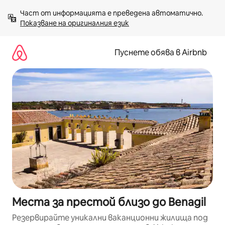
Пропускане
Част от информацията е преведена автоматично. 
към
Показване на оригиналния език
съдържанието
Пуснете обява в Airbnb
Места за престой близо до Benagil
Резервирайте уникални ваканционни жилища под