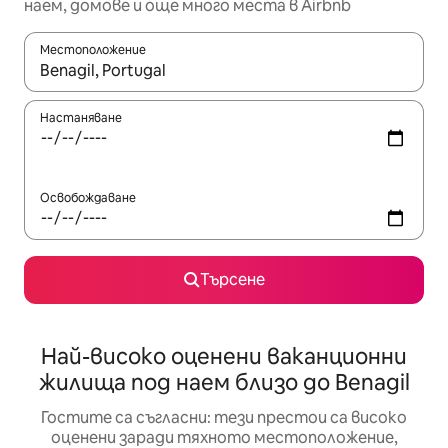
наем, домове и още много места в Airbnb
Местоположение
Когато резултатите се покажат, използвайте клавишите 
Настаняване
Освобождаване
Търсене
Най-високо оценени ваканционни
жилища под наем близо до Benagil
Гостите са съгласни: тези престои са високо
оценени заради тяхното местоположение,