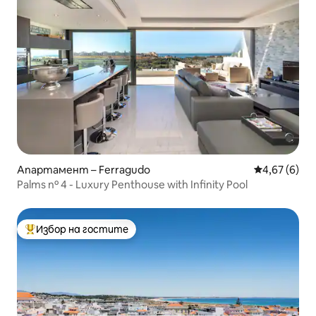
Апартамент – Ferragudo
Средна оцен
4,67 (6)
Palms nº 4 - Luxury Penthouse with Infinity Pool
Избор на гостите
Най-популярен избор на гостите