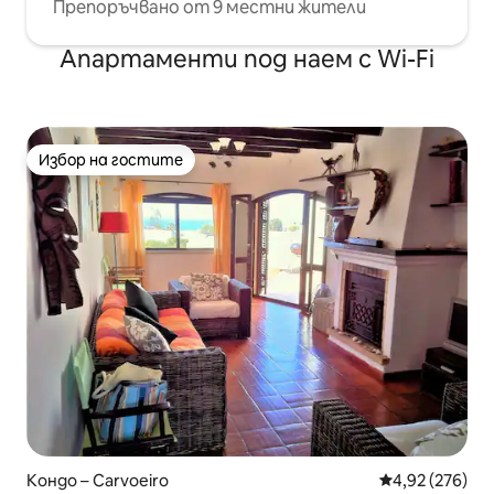
Препоръчвано от 9 местни жители
Апартаменти под наем с Wi-Fi
Избор на гостите
Избор на гостите
Кондо – Carvoeiro
Средна оценка
4,92 (276)