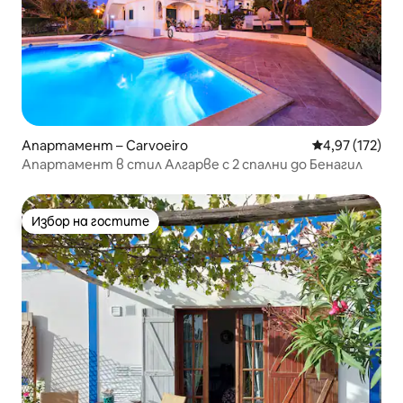
Апартамент – Carvoeiro
Средна оценка
4,97 (172)
Апартамент в стил Алгарве с 2 спални до Бенагил
Избор на гостите
Избор на гостите