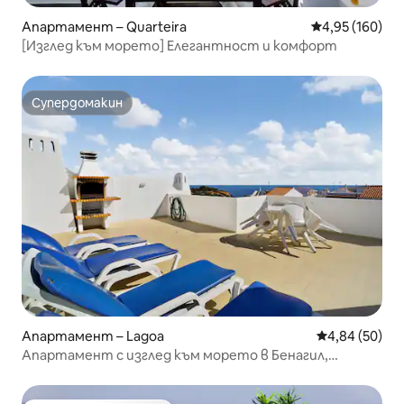
Апартамент – Quarteira
Средна оценка
4,95 (160)
[Изглед към морето] Елегантност и комфорт
Супердомакин
Супердомакин
Апартамент – Lagoa
Средна оценк
4,84 (50)
Апартамент с изглед към морето в Бенагил,
Нептуно 4