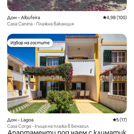
Дом – Albufeira
Средна оценка
4,98 (100)
Casa Canina - Плажна ваканция
Избор на гостите
Избор на гостите
Дом – Lagoa
Средна оц
5 (17)
Casa Corga - къща на плажа в Бенагил
Апартаменти под наем с климатик