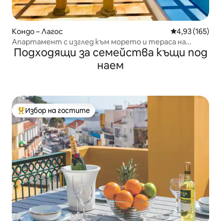
Кондо – Лагос
Средна оценка
4,93 (165)
Апартамент с изглед към морето и тераса на
Подходящи за семейства къщи под
покрива
наем
Избор на гостите
Най-популярен избор на гостите