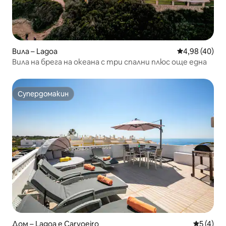
Вила – Lagoa
Средна оценк
4,98 (40)
Вила на брега на океана с три спални плюс още една
Супердомакин
Супердомакин
Дом – Lagoa e Carvoeiro
Средна о
5 (4)