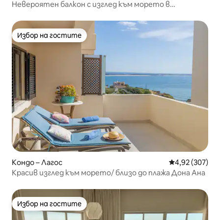
Невероятен балкон с изглед към морето в
слънчевата Карвоейро
Избор на гостите
Избор на гостите
Кондо – Лагос
Средна оценка
4,92 (307)
Красив изглед към морето/ близо до плажа Дона Ана
Избор на гостите
Избор на гостите