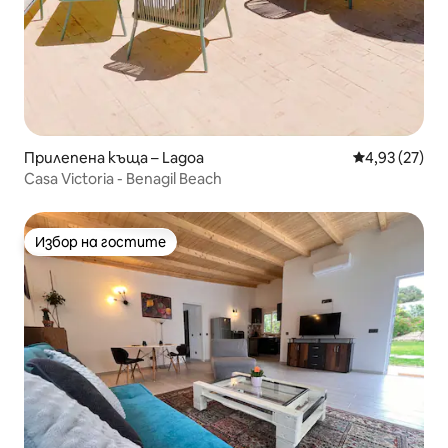
Прилепена къща – Lagoa
Средна оценк
4,93 (27)
Casa Victoria - Benagil Beach
Избор на гостите
Избор на гостите