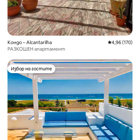
Кондо – Alcantarilha
Средна оценка
4,96 (170)
РАЗКОШЕН апартамент
Избор на гостите
Избор на гостите