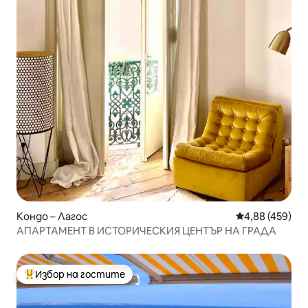
Кондо – Лагос
Средна оценка
4,88 (459)
АПАРТАМЕНТ В ИСТОРИЧЕСКИЯ ЦЕНТЪР НА ГРАДА
Избор на гостите
Най-популярен избор на гостите