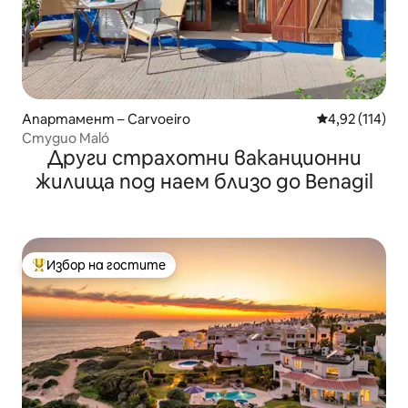
Апартамент – Carvoeiro
Средна оценка
4,92 (114)
Студио Maló
Други страхотни ваканционни
жилища под наем близо до Benagil
Избор на гостите
Най-популярен избор на гостите