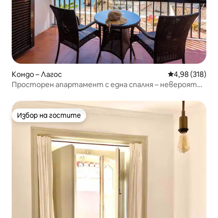
Кондо – Лагос
Средна оценка
4,98 (318)
Просторен апартамент с една спалня – невероятен
изглед към океана
Избор на гостите
Избор на гостите