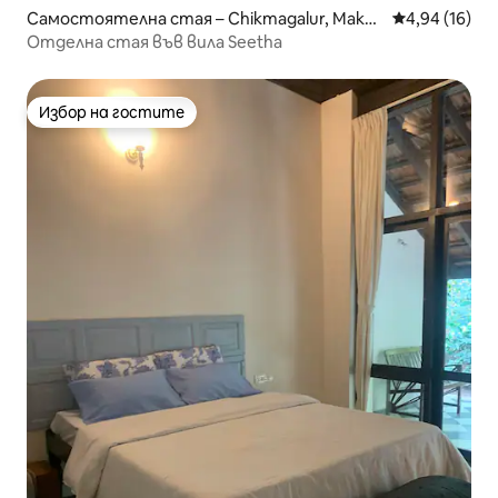
Самостоятелна стая – Chikmagalur, Mako
Средна оценк
4,94 (16)
nahalli
Отделна стая във вила Seetha
Избор на гостите
Избор на гостите