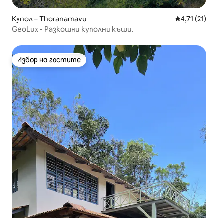
Купол – Thoranamavu
Средна оцен
4,71 (21)
GeoLux - Разкошни куполни къщи.
Избор на гостите
Избор на гостите