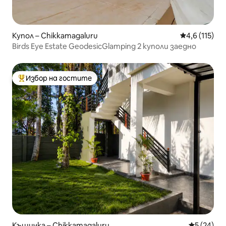
Купол – Chikkamagaluru
Средна оценк
4,6 (115)
Birds Eye Estate GeodesicGlamping 2 куполи заедно
Избор на гостите
Най-популярен избор на гостите
Къщичка – Chikkamagaluru
Средна оц
5 (24)