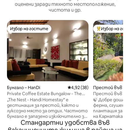
оценени заради тяхното местоположение,
чистота и др.
Избор на гостите
Избор на гос
Избор на гостите
Най-популярен 
Бунгало – HanDi
Средна оценка: 4,92 от 5, 38
4,92 (38)
Престой във ферм
gola
Private Coffee Estate Bungalow - The
Престой във фер
Nest (Handi)
спокойно уедине
„The Nest - Handi Homestay“ е
🍃 Добре дошли в нашата уютна
кафе
дестинация за престой, както и
ферма, сгушена 
луксозно място за отдих. Частното
плантация за ка
бунгало е запазено изключително за
на Карнатака. 
Стандартни удобства във
ваше ползване и предлага пълно
къща предлага р
уединение, докато гъсто
автентично изж