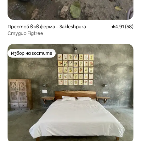
Престой във ферма – Sakleshpura
Средна оценк
4,91 (58)
Студио Figtree
Избор на гостите
Избор на гостите