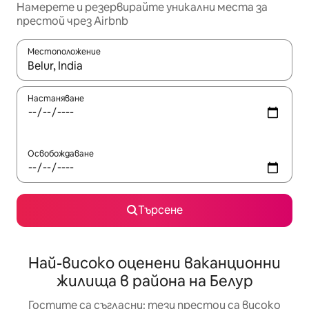
Намерете и резервирайте уникални места за
престой чрез Airbnb
Местоположение
Когато резултатите се покажат, използвайте клавишите 
Настаняване
Освобождаване
Търсене
Най-високо оценени ваканционни
жилища в района на Белур
Гостите са съгласни: тези престои са високо