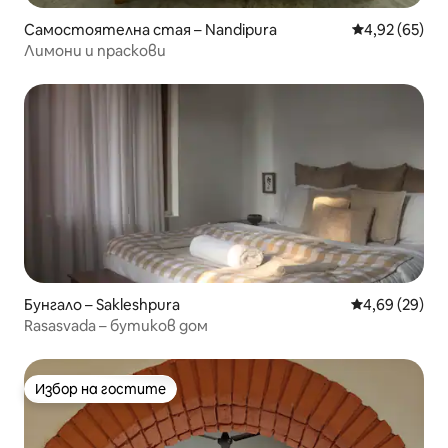
Самостоятелна стая – Nandipura
Средна оценк
4,92 (65)
Лимони и праскови
Бунгало – Sakleshpura
Средна оценк
4,69 (29)
Rasasvada – бутиков дом
Избор на гостите
Избор на гостите