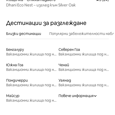
Dhani Eco Nest – изглед към Silver Oak
Дестинации за разглеждане
Близки дестинации
Популярни забележителности набл
Бенгалуру
Северен Гоа
Ваканционни жилища под наем
Ваканционни жилища под наем
Южна Гоа
Ченай
Ваканционни жилища под наем
Ваканционни жилища под наем
Пондичерри
Уаянад
Ваканционни жилища под наем
Ваканционни жилища под наем
Майсур
Повече информация
Ваканционни жилища под наем