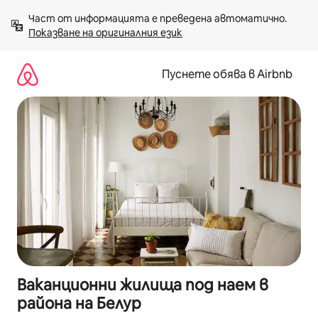
Пропускане
Част от информацията е преведена автоматично. 
към
Показване на оригиналния език
съдържанието
Пуснете обява в Airbnb
Ваканционни жилища под наем в
района на Белур