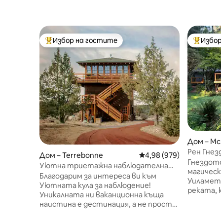
Избор на гостите
Избор
Най-популярен избор на гостите
Най-поп
Дом – Mc
Рен Гнезд
Дом – Terrebonne
Средна оценка: 4,98 о
4,98 (979)
сал, отп
Гнездото
Уютна триетажна наблюдателна
магическ
кула
Благодарим за интереса ви към
Уиламет.
Уютната кула за наблюдение!
реката, 
Уникалната ни ваканционна къща
уютно ус
наистина е дестинация, а не просто
на диван
място за отсядане, докато
природа