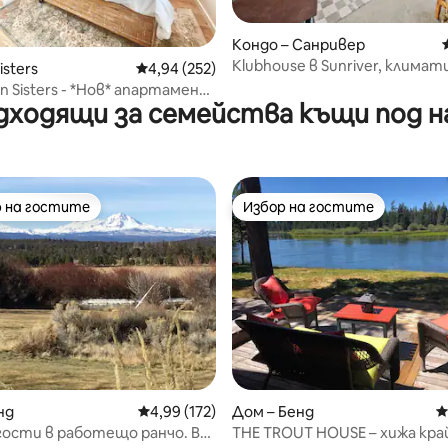
т 5, 158 отзива
Кондо – Санривер
Klubhouse в Sunriver, климат
isters
Средна оценка: 4,94 от 5, 252 отзива
4,94 (252)
хидромасажна вана, отопля
 Sisters - *Нов* апартамент
басейн, барбекю
дходящи за семейства къщи под н
я
 на гостите
Избор на гостите
улярен избор на гостите
Избор на гостите
т 5, 120 отзива
нд
Средна оценка: 4,99 от 5, 172 отзива
4,99 (172)
Дом – Бенд
С
гости в работещо ранчо. В
THE TROUT HOUSE – хижа кра