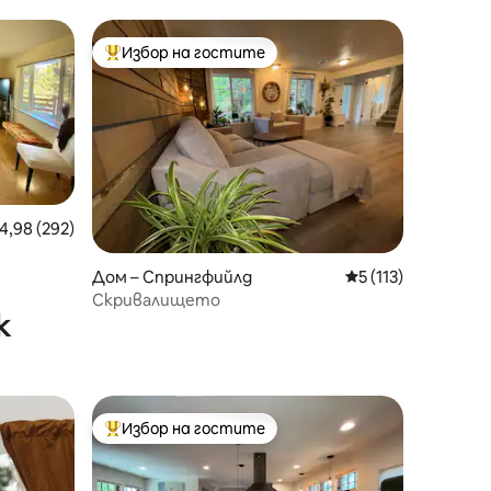
Избор на гостите
тите
Най-популярен избор на гостите
редна оценка: 4,98 от 5, 292 отзива
4,98 (292)
Дом – Спрингфийлд
Средна оценка: 5 
5 (113)
Скривалището
к
Избор на гостите
тите
Най-популярен избор на гостите