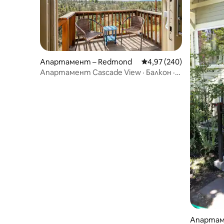
Апартамент – Redmond
Средна оценка: 4,97 о
4,97 (240)
Апартамент Cascade View · Балкон ·
Смит Рок
Апартам