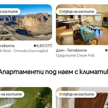
до Бенд, Орегон
на гостите
Избор на гостите
на гостите
Най-популярен избор на гос
rrebonne
Средна оценка: 4,93 от 5, 177 отзива
4,93 (177)
Дом – Terrebonne
С
ck Nest - Стъпки към парка!
Градините Смит Рок
т 5, 517 отзива
Апартаменти под наем с климати
 на гостите
Избор на гостите
улярен избор на гостите
Най-популярен избор на гос