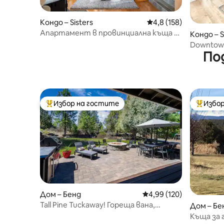
Кондо – Sisters
Средна оценка: 4,8 о
4,8 (158)
Апартамент в провинциална къща с
Кондо – S
изглед
Downtown
По
с 1 спалн
Избор на гостите
Избор
Най-популярен избор на гостите
Най-поп
Дом – Бенд
Средна оценка: 4,99 о
4,99 (120)
Tall Pine Tuckaway! Гореща вана,
Дом – Бе
зарядно за електромобили,
Къща за 
свързване с каравана