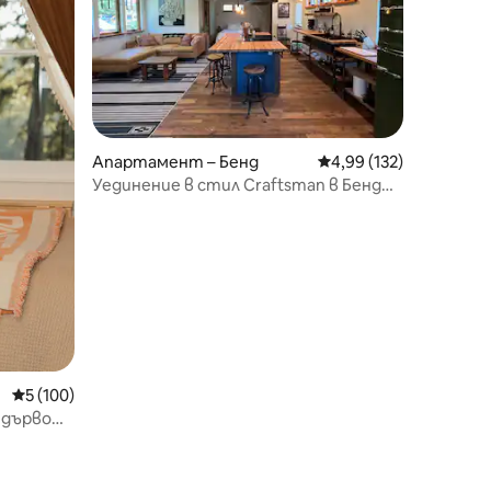
Апартамент – Бенд
Средна оценка: 4,99 
4,99 (132)
Уединение в стил Craftsman в Бенд
Ривър Уест
Средна оценка: 5 от 5, 100 отзива
5 (100)
 дърво