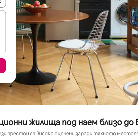
е клавишите със стрелки нагоре и надолу или навигирайте с д
ионни жилища под наем близо до B
ези престои са високо оценени заради тяхното местоп