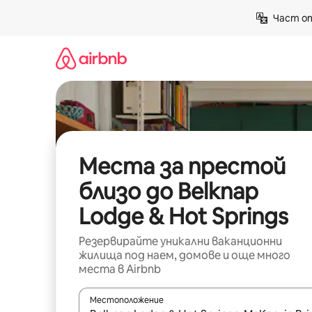
Пропускане
Част от
към
съдържанието
Места за престой
близо до Belknap
Lodge & Hot Springs
Резервирайте уникални ваканционни
жилища под наем, домове и още много
места в Airbnb
Местоположение