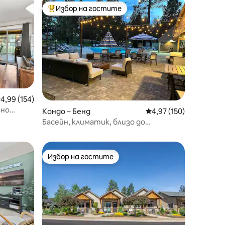
Избор на гостите
тите
Най-популярен избор на гостите
редна оценка: 4,99 от 5, 154 отзива
4,99 (154)
сно
Кондо – Бенд
Средна оценка: 4,97 
4,97 (150)
Басейн, климатик, близо до
амфитеатъра и старата мелница
Избор на гостите
тите
Избор на гостите