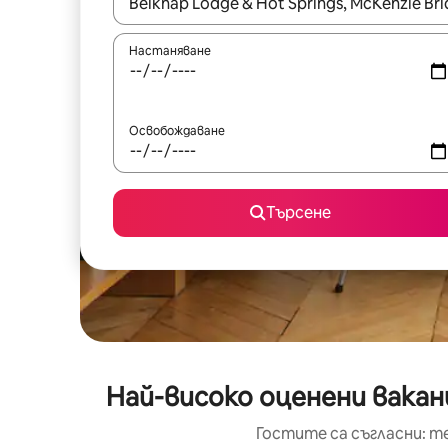
Когато резултатите се покажат, използвайт
Настаняване
Освобождаване
Търсене
Най-високо оценени ваканц
Гостите са съгласни: т