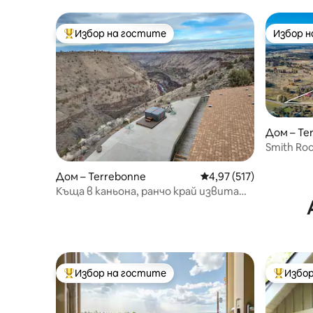
близост 
Избор на гостите
Избор 
Най-популярен избор на гостите
Избор 
Дом – Te
Smith Ro
Дом – Terrebonne
Средна оценка: 4,97 о
4,97 (517)
Къща в каньона, ранчо край извитата
река
Избор на гостите
Избор
Най-популярен избор на гостите
Най-поп