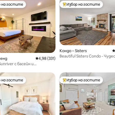
 на гостите
Избор на гостите
улярен избор на гостите
Най-популярен избор на гос
Кондо – Sisters
С
Beautiful Sisters Condo - Чуде
т 5, 264 отзива
Бенд
Средна оценка: 4,98 от 5, 331 отзива
4,98 (331)
местоположение
unriver с басейн и
ажна вана
 на гостите
Избор на гостите
улярен избор на гостите
Най-популярен избор на гос