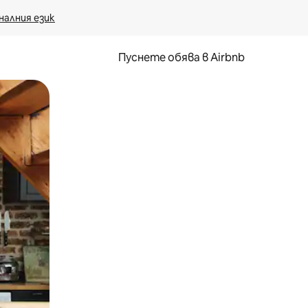
налния език
Пуснете обява в Airbnb