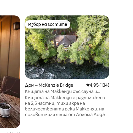
Дървена
Избор на гостите
Избо
Избор на гостите
Най-по
Хижа Bla
Уютна д
разполо
боровит
разходк
Black Du
всички 
Централ
път с ко
минути 
Дом – McKenzie Bridge
Средна оценка: 4,95 
4,95 (134)
Бакалав
на града
Къщата на Маккензи със сауна и
Deschute
външен душ
Къщата на Маккензи е разположена
пазарува
на 2,5 частни, тихи акра на
всичко 
величествената река Маккензи, на
кола. А
половин миля пеша от Лолома Лодж.
кабинат
Рай за рибари, велосипедисти,
туристи и скиори. Насладете се на
сауна на брега на реката, горещ душ