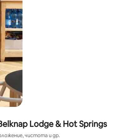
окосване или плъзгане.
elknap Lodge & Hot Springs
оложение, чистота и др.