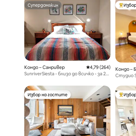
Супердомакин
Избор
Супердомакин
Най-поп
Кондо – Санривер
Средна оценка: 4,79 о
4,79 (264)
Кондо – 
SunriverSiesta - близо до всичко - за 2
Студио S
възрастни и 2 деца
хидромас
Избор на гостите
Избор
Избор на гостите
Най-поп