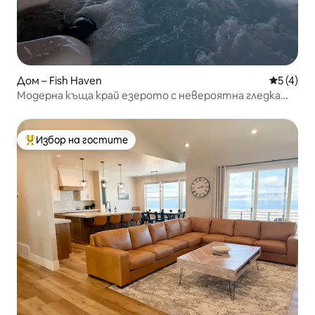
Дом – Fish Haven
Средна о
5 (4)
Модерна къща край езерото с невероятна гледка
към езерото!
Избор на гостите
Най-популярен избор на гостите