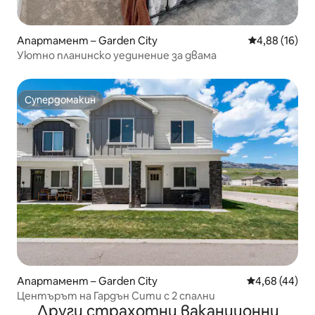
Апартамент – Garden City
Средна оценк
4,88 (16)
Уютно планинско уединение за двама
Супердомакин
Супердомакин
Апартамент – Garden City
Средна оценк
4,68 (44)
Центърът на Гардън Сити с 2 спални
Други страхотни ваканционни