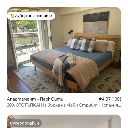
| Достъп до пътека
Избор на гостите
Най-популярен избор на гостите
Апартамент – Парк Сити
Средна оценка
4,97 (109)
20% ОТСТЪПКА! На върха на Мейн Стрийт - 1 спалня,
БЕЗПЛАТЕН паркинг
Супердомакин
Супердомакин