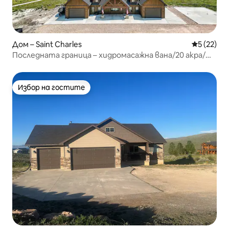
Дом – Saint Charles
Средна оц
5 (22)
Последната граница – хидромасажна вана/20 акра/
изглед към езерото
Избор на гостите
Избор на гостите