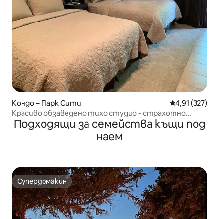
Кондо – Парк Сити
Средна оценка
4,91 (327)
Красиво обзаведено тихо студио - страхотно
Подходящи за семейства къщи под
местоположение
наем
Супердомакин
Супердомакин