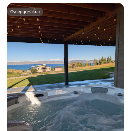
Супердомакин
Супердомакин