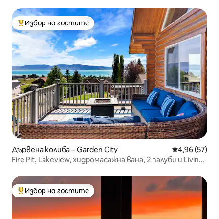
Избор на гостите
Най-популярен избор на гостите
Дървена колиба – Garden City
Средна оценк
4,96 (57)
Fire Pit, Lakeview, хидромасажна вана, 2 палуби и Living
Rms
Избор на гостите
Най-популярен избор на гостите