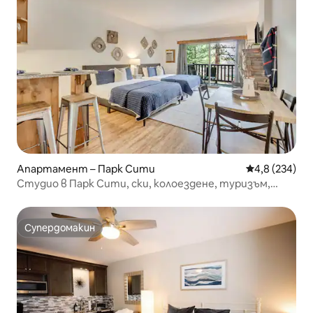
Апартамент – Парк Сити
Средна оценк
4,8 (234)
Студио в Парк Сити, ски, колоездене, туризъм,
хидромасажна вана
Супердомакин
Супердомакин