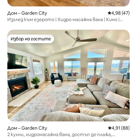
Дом – Garden City
Средна оценк
4,98 (47)
Изглед към езерото | Хидро масажна вана | Кино |
Аркадна зала | Места за спане 24+
Избор на гостите
Избор на гостите
Дом – Garden City
Средна оценк
4,91 (88)
2 кухни, хидромасажна вана, достъп до плажа,