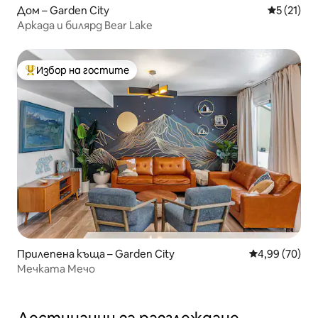
Дом – Garden City
Средна оц
5 (21)
Аркада и билярд Bear Lake
Избор на гостите
Най-популярен избор на гостите
Прилепена къща – Garden City
Средна оценк
4,99 (70)
Мечката Мечо