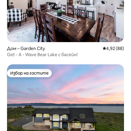
Дом – Garden City
Средна оценк
4,92 (88)
Get - A - Wave Bear Lake с басейн!
Избор на гостите
Избор на гостите