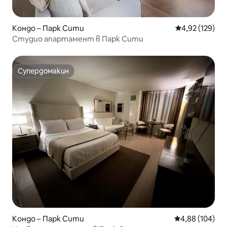
Кондо – Парк Сити
Средна оценка
4,92 (129)
Студио апартамент в Парк Сити
Супердомакин
Супердомакин
Кондо – Парк Сити
Средна оценка
4,88 (104)