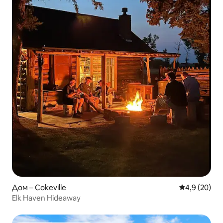
Дом – Cokeville
Средна оцен
4,9 (20)
Elk Haven Hideaway