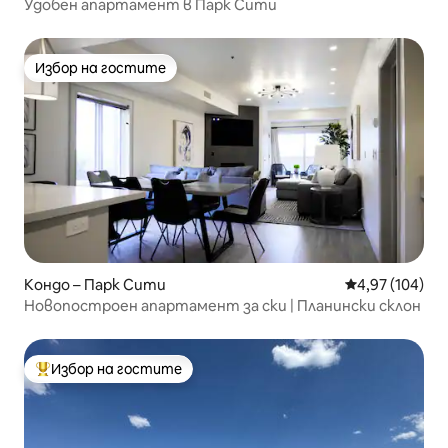
Удобен апартамент в Парк Сити
Избор на гостите
Избор на гостите
Кондо – Парк Сити
Средна оценка
4,97 (104)
Новопостроен апартамент за ски | Планински склон
Избор на гостите
Най-популярен избор на гостите