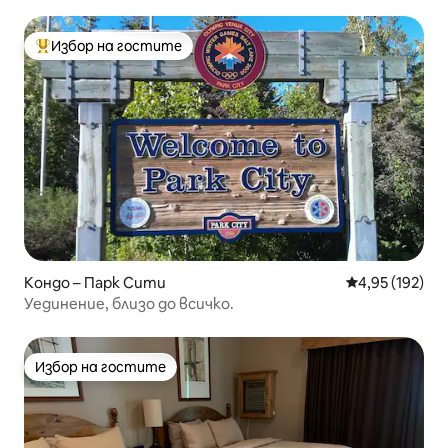
Избор на гостите
Най-популярен избор на гостите
Кондо – Парк Сити
Средна оценка
4,95 (192)
Уединение, близо до всичко.
Избор на гостите
Избор на гостите