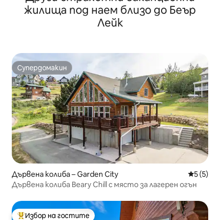
жилища под наем близо до Беър
Лейк
Супердомакин
Супердомакин
Дървена колиба – Garden City
Средна о
5 (5)
Дървена колиба Beary Chill с място за лагерен огън
Избор на гостите
Най-популярен избор на гостите