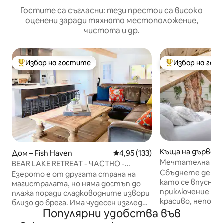
Гостите са съгласни: тези престои са високо
оценени заради тяхното местоположение,
чистота и др.
Избор на гостите
Избор на гос
Най-популярен избор на гостите
Най-популярен 
Къща на дърво –
Дом – Fish Haven
Средна оценка: 4,95 от 5, 13
4,95 (133)
ти
Мечтателна къщ
BEAR LAKE RETREAT - ЧАСТНО -
Сити с прозорец
Сбъднете детск
ЦЕНТРАЛНО МЕСТОПОЛОЖЕНИЕ
Езерото е от другата страна на
като се впуснет
магистралата, но няма достъп до
приключение в к
плажа поради сладководните извори
красиво, неповт
близо до брега. Има чудесен изглед
отдих се намира
Популярни удобства във
към птиците и дивите животни,
надморска височ
които обичат прясната вода,