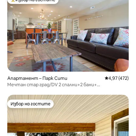
Най-популярен избор на гостите
Апартамент – Парк Сити
Средна оценка
4,97 (472)
Мечтан стар град/DV 2 спални+2 бани+
самостоятелен спа център
Избор на гостите
Избор на гостите