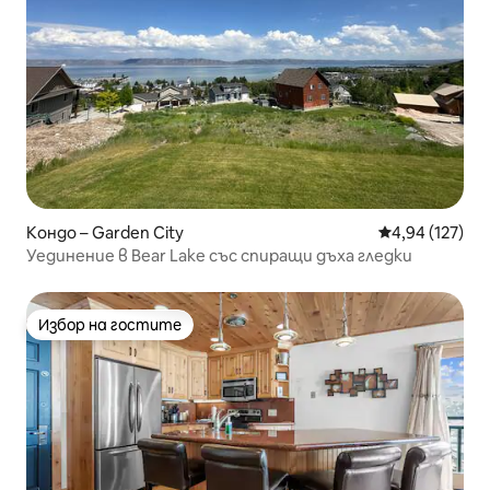
Кондо – Garden City
Средна оценка
4,94 (127)
Уединение в Bear Lake със спиращи дъха гледки
Избор на гостите
Избор на гостите