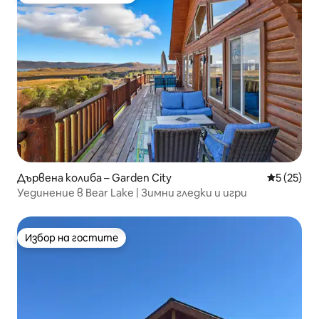
Дървена колиба – Garden City
Средна оц
5 (25)
Уединение в Bear Lake | Зимни гледки и игри
Избор на гостите
Избор на гостите