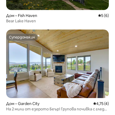
Дом – Fish Haven
Средна о
5 (6)
Bear Lake Haven
Супердомакин
Супердомакин
Дом – Garden City
Средна оцен
4,75 (4)
На 2 мили от езерото Беър! Групова почивка с гледка
към планината