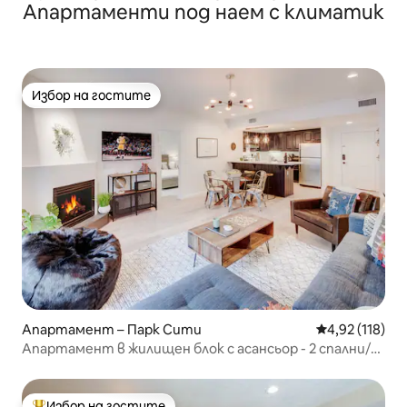
Апартаменти под наем с климатик
20 спални места
Избор на гостите
Избор на гостите
Апартамент – Парк Сити
Средна оценка
4,92 (118)
Апартамент в жилищен блок с асансьор - 2 спални/2
бани, наскоро ремонтиран, на главната улица
Избор на гостите