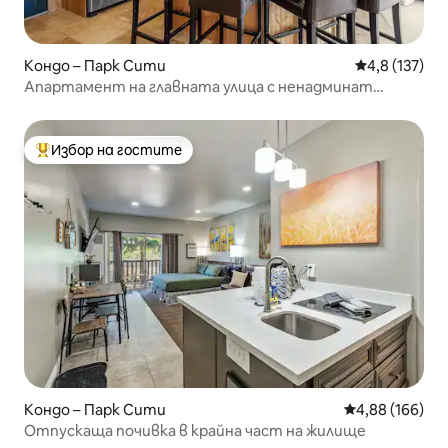
Кондо – Парк Сити
Средна оценк
4,8 (137)
Апартамент на главната улица с ненадминат
изглед | #31
Избор на гостите
Най-популярен избор на гостите
Кондо – Парк Сити
Средна оценка
4,88 (166)
Отпускаща почивка в крайна част на жилище