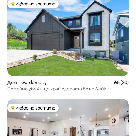
Избор на гостите
Най-популярен избор на гостите
Дом – Garden City
Средна оц
5 (30)
Семейно убежище край езерото Беър Лейк
Избор на гостите
Най-популярен избор на гостите