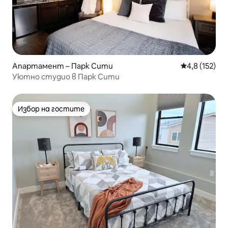
Апартамент – Парк Сити
Средна оценк
4,8 (152)
Уютно студио в Парк Сити
Избор на гостите
Избор на гостите