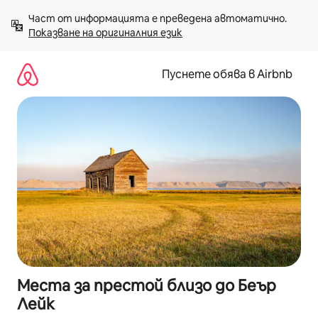
Пропускане
Част от информацията е преведена автоматично. 
към
Показване на оригиналния език
съдържанието
Пуснете обява в Airbnb
Места за престой близо до Беър
Лейк