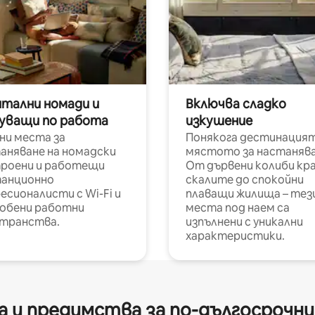
итални номади и
Включва сладко
уващи по работа
изкушение
ни места за
Понякога дестинацият
аняване на номадски
мястото за настанява
роени и работещи
От дървени колиби кр
анционно
скалите до спокойни
есионалисти с Wi-Fi и
плаващи жилища – тез
обени работни
места под наем са
транства.
изпълнени с уникални
характеристики.
 и предимства за по-дългосрочн