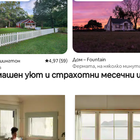
от 5, 42 отзива
Дом – Fountain
ашингтон
Средна оценка: 4,97 от 5, 59 отзива
4,97 (59)
Фермата, на няколко минут
а
Грийнвил.
ашен уют и страхотни месечни 