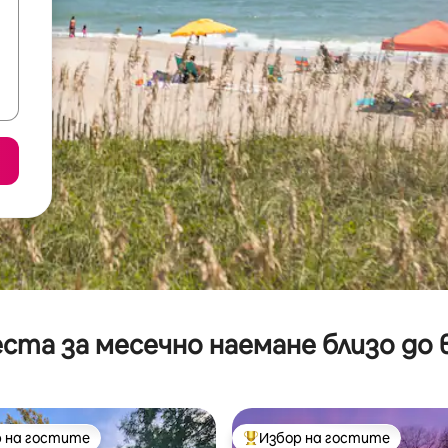
ста за месечно наемане близо до 
 на гостите
Избор на гостите
улярен избор на гостите
Най-популярен избор на гос