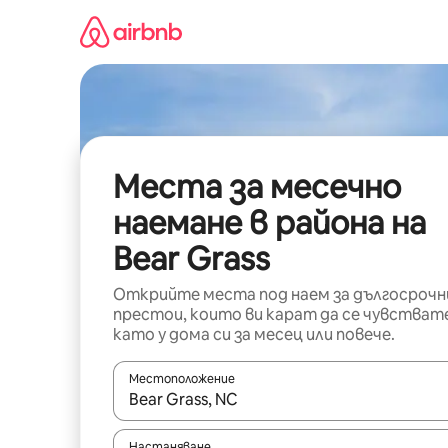
Пропускане
към
съдържанието
Места за месечно
наемане в района на
Bear Grass
Открийте места под наем за дългосрочн
престои, които ви карат да се чувстват
като у дома си за месец или повече.
Местоположение
Когато резултатите се покажат, използвайт
Настаняване