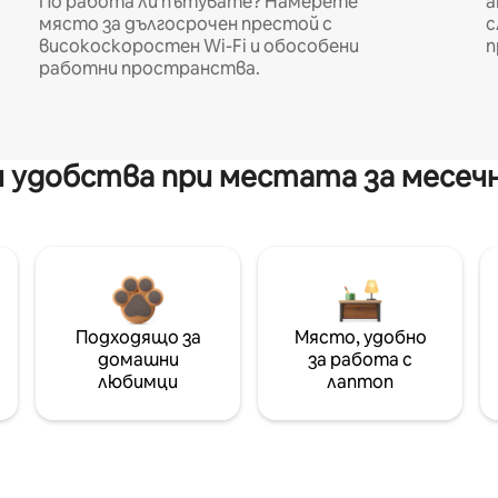
По работа ли пътувате? Намерете
а
място за дългосрочен престой с
с
високоскоростен Wi-Fi и обособени
п
работни пространства.
 удобства при местата за месеч
Подходящо за
Място, удобно
домашни
за работа с
любимци
лаптоп