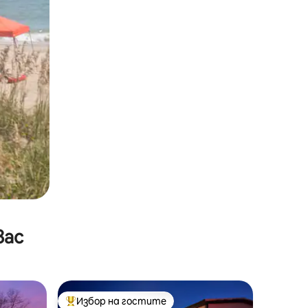
вас
Избор на гостите
тите
Най-популярен избор на гостите