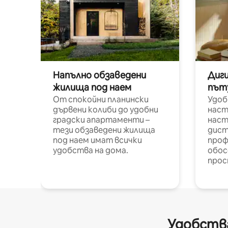
Напълно обзаведени
Диг
жилища под наем
път
От спокойни планински
Удоб
дървени колиби до удобни
наст
градски апартаменти –
наст
тези обзаведени жилища
дист
под наем имат всички
проф
удобства на дома.
обос
прос
Удобства