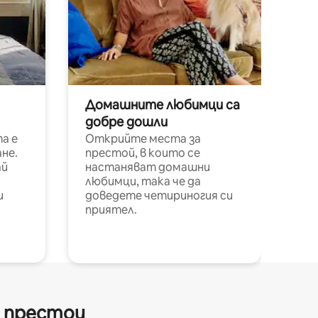
Домашните любимци са
добре дошли
а е
Открийте места за
не.
престой, в които се
ай
настаняват домашни
любимци, така че да
и
доведете четириногия си
приятел.
и престои