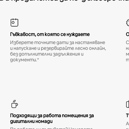
Гъвкавост, от която се нуждаете
О
Изберете точните дати за настаняване
С
и напускане и резервирайте лесно онлайн,
н
без допълнителни задължения и
м
документи.*
т
Подходящи за работа помещения за
Т
дигитални номади
A