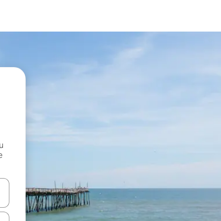
и
е
е клавишите със стрелки нагоре и надолу или навигирайте с д