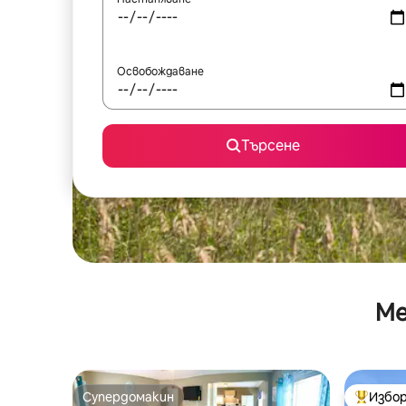
Освобождаване
Търсене
Ме
Супердомакин
Избор
Супердомакин
Най-поп