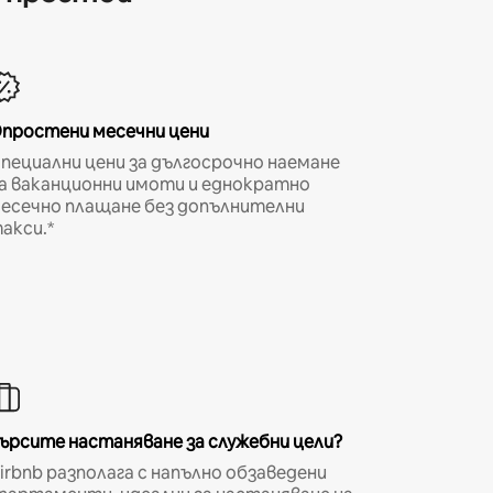
простени месечни цени
пециални цени за дългосрочно наемане
а ваканционни имоти и еднократно
есечно плащане без допълнителни
акси.*
ърсите настаняване за служебни цели?
irbnb разполага с напълно обзаведени