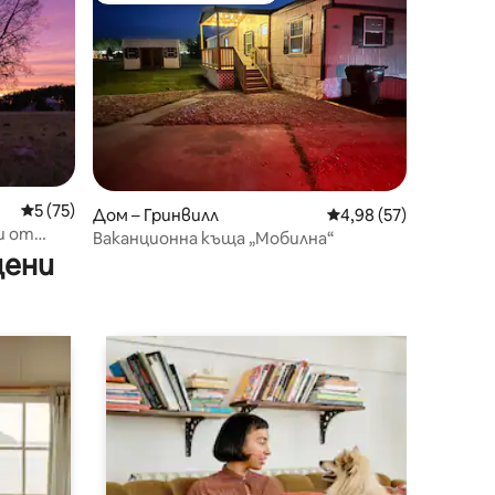
Средна оценка: 5 от 5, 75 отзива
5 (75)
Дом – Гринвилл
Средна оценка: 4,98
4,98 (57)
и от
Ваканционна къща „Мобилна“
цени