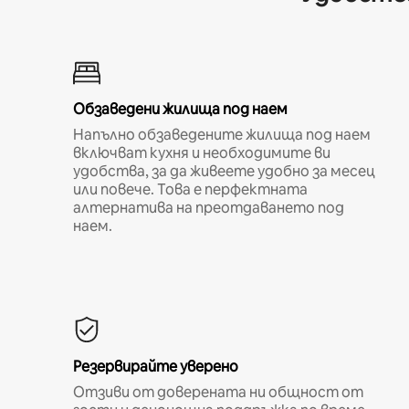
Обзаведени жилища под наем
Напълно обзаведените жилища под наем
включват кухня и необходимите ви
удобства, за да живеете удобно за месец
или повече. Това е перфектната
алтернатива на преотдаването под
наем.
Резервирайте уверено
Отзиви от доверената ни общност от