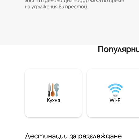
гости и денонощна поддръжка по време
на удължения ви престой.
Популярни
Кухня
Wi-Fi
Дестинации за разглеждане