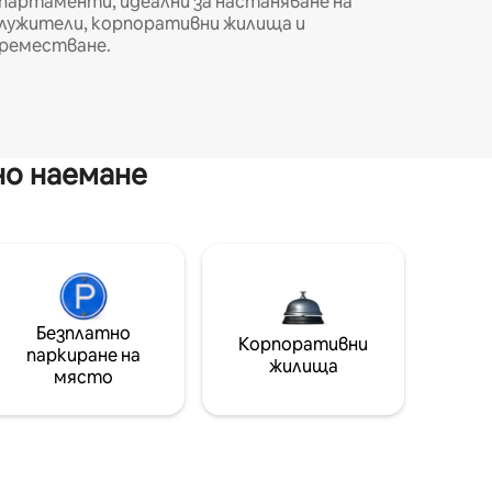
партаменти, идеални за настаняване на
лужители, корпоративни жилища и
реместване.
но наемане
Безплатно
Корпоративни
паркиране на
жилища
място