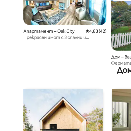
Апартамент – Oak City
Средна оценка: 4,83 
4,83 (42)
Прекрасен имот с 3 спални и
безплатен паркинг
Дом – В
Фермат
Дом