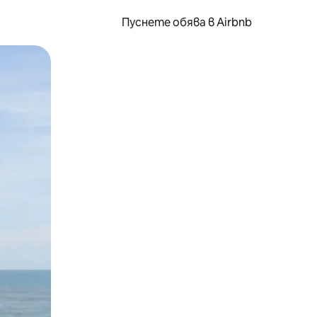
Пуснете обява в Airbnb
окосване или плъзгане.