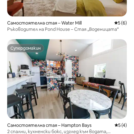
Самостоятелна стая – Water Mill
Средна о
5 (6)
Ръководител на Pond House – Стая „Воденицата“
Супердомакин
Супердомакин
Самостоятелна стая – Hampton Bays
Средна о
5 (4)
2 спални, кухненски бокс, изглед към водата,