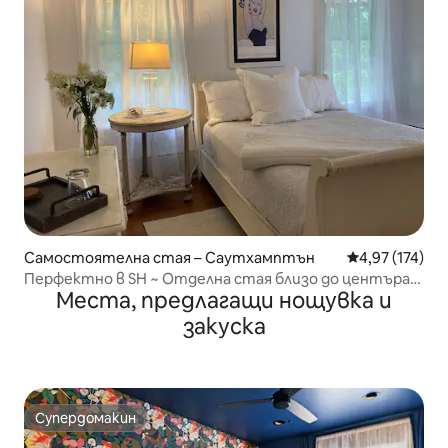
Самостоятелна стая – Саутхамптън
Средна оценка
4,97 (174)
Перфектно в SH ~ Отделна стая близо до центъра
Места, предлагащи нощувка и
на селото
закуска
Супердомакин
Супердомакин