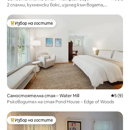
2 спални, кухненски бокс, изглед към водата,
плажове/голф/лозе
Избор на гостите
Най-популярен избор на гостите
Самостоятелна стая – Water Mill
Средна о
5 (9)
Ръководител на стая Pond House – Edge of Woods
Избор на гостите
Най-популярен избор на гостите