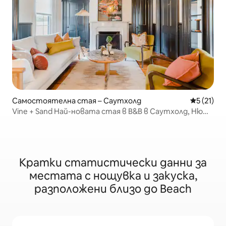
Самостоятелна стая – Саутхолд
Средна оц
5 (21)
Vine + Sand Най-новата стая в B&B в Саутхолд, Ню
Йорк 3
Кратки статистически данни за
местата с нощувка и закуска,
разположени близо до Beach