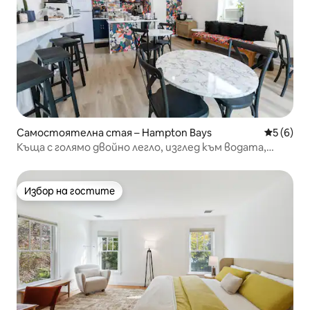
Самостоятелна стая – Hampton Bays
Средна о
5 (6)
Къща с голямо двойно легло, изглед към водата,
плажове/голф/лозе
Избор на гостите
Избор на гостите