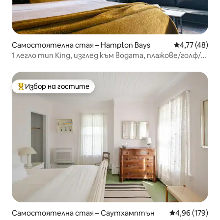
Самостоятелна стая – Hampton Bays
Средна оценк
4,77 (48)
1 легло тип King, изглед към водата, плажове/голф/
лозе
Избор на гостите
Най-популярен избор на гостите
Самостоятелна стая – Саутхамптън
Средна оценка
4,96 (179)