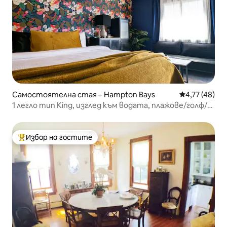
Самостоятелна стая – Hampton Bays
Средна оценк
4,77 (48)
1 легло тип King, изглед към водата, плажове/голф/
лозе
Избор на гостите
Най-популярен избор на гостите