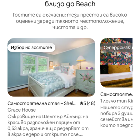
близо до Beach
Гостите са съгласни: тези престои са високо
оценени заради тяхното местоположение,
чистота и др.
Избор на гостите
Супердомакин
Избор на гостите
Супердомакин
Самостоятелна 
mpton Bays
1 легло тип King
Самостоятелна стая – Shelt
Средна оценка: 5 от 5, 4
5 (48)
плажове/голф/л
Нашето студио с
er Island
Grace House
побира 3 души и 
Съкровище на Шелтър Айлънд: на
семейства или г
красиво разположен парцел от
които предпочи
0,53 акра, граничещ с резерват от
на живот. Във в
8 акра с езеро и открито поле.
меки плюшени ч