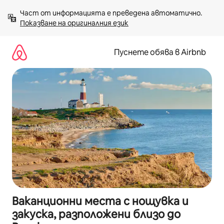
Пропускане
Част от информацията е преведена автоматично. 
към
Показване на оригиналния език
съдържанието
Пуснете обява в Airbnb
Ваканционни места с нощувка и
закуска, разположени близо до