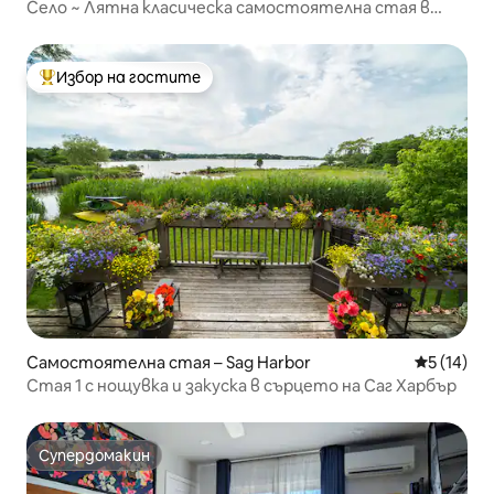
Село ~ Лятна класическа самостоятелна стая в
Саутхамптън
Избор на гостите
Най-популярен избор на гостите
Самостоятелна стая – Sag Harbor
Средна оц
5 (14)
Стая 1 с нощувка и закуска в сърцето на Саг Харбър
Супердомакин
Супердомакин