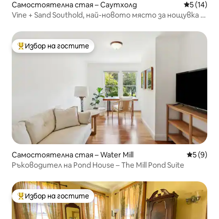
Самостоятелна стая – Саутхолд
Средна оц
5 (14)
Vine + Sand Southold, най-новото място за нощувка и
закуска в Ню Йорк - Стая 2
Избор на гостите
Най-популярен избор на гостите
Самостоятелна стая – Water Mill
Средна о
5 (9)
Ръководител на Pond House – The Mill Pond Suite
Избор на гостите
Най-популярен избор на гостите