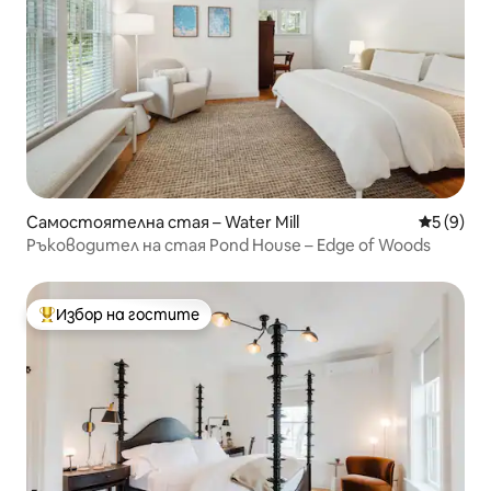
Самостоятелна стая – Water Mill
Средна о
5 (9)
Ръководител на стая Pond House – Edge of Woods
Избор на гостите
Най-популярен избор на гостите