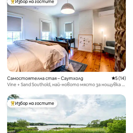
Избор на гостите
Най-популярен избор на гостите
Самостоятелна стая – Саутхолд
Средна оц
5 (14)
Vine + Sand Southold, най-новото място за нощувка и
закуска в Ню Йорк - Стая 2
Избор на гостите
Най-популярен избор на гостите