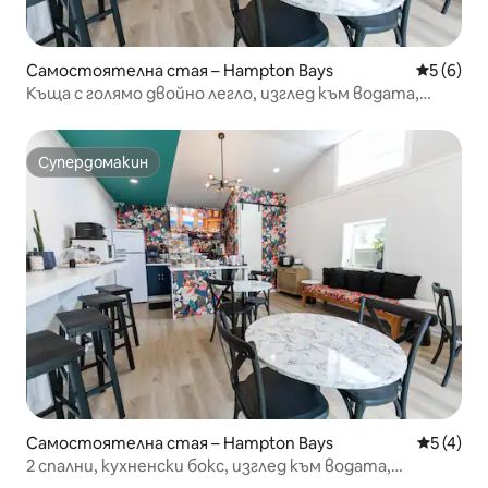
Самостоятелна стая – Hampton Bays
Средна о
5 (6)
Къща с голямо двойно легло, изглед към водата,
плажове/голф/лозе
Супердомакин
Супердомакин
Самостоятелна стая – Hampton Bays
Средна о
5 (4)
2 спални, кухненски бокс, изглед към водата,
плажове/голф/лозе