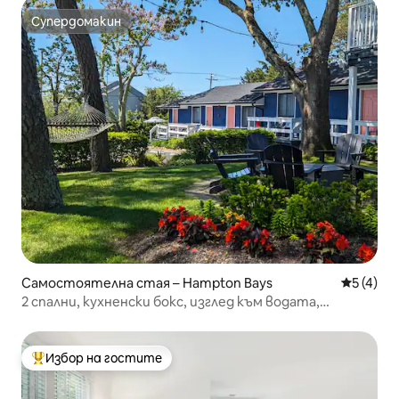
Супердомакин
Супердомакин
Самостоятелна стая – Hampton Bays
Средна о
5 (4)
2 спални, кухненски бокс, изглед към водата,
плажове/голф/лозе
Избор на гостите
Най-популярен избор на гостите