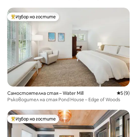
плажове/голф/лозе
Избор на гостите
Най-популярен избор на гостите
Самостоятелна стая – Water Mill
Средна о
5 (9)
Ръководител на стая Pond House – Edge of Woods
Избор на гостите
Най-популярен избор на гостите