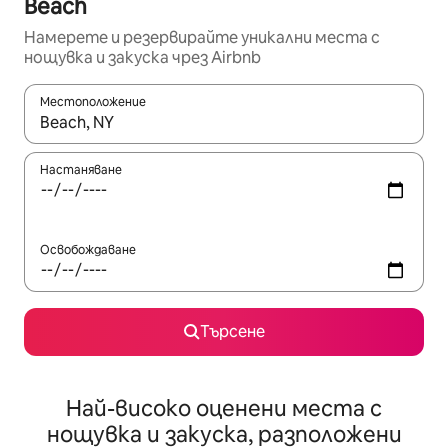
Beach
Намерете и резервирайте уникални места с
нощувка и закуска чрез Airbnb
Местоположение
Когато резултатите се покажат, използвайте клавишите 
Настаняване
Освобождаване
Търсене
Най-високо оценени места с
нощувка и закуска, разположени