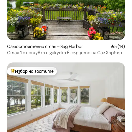
Самостоятелна стая – Sag Harbor
Средна оц
5 (14)
Стая 1 с нощувка и закуска в сърцето на Саг Харбър
Избор на гостите
Най-популярен избор на гостите