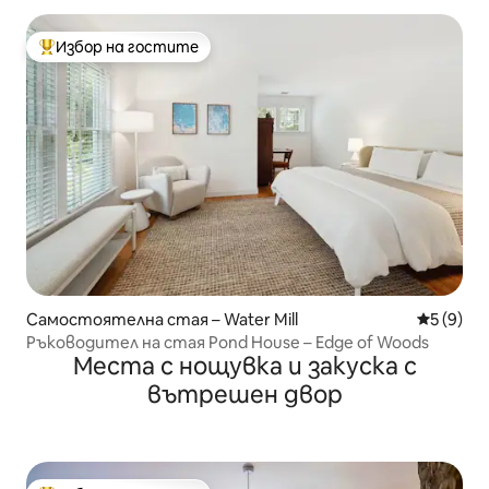
Избор на гостите
Най-популярен избор на гостите
Самостоятелна стая – Water Mill
Средна о
5 (9)
Ръководител на стая Pond House – Edge of Woods
Места с нощувка и закуска с
вътрешен двор