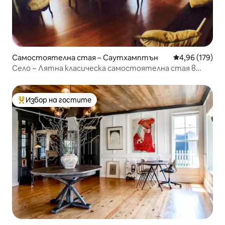
Самостоятелна стая – Саутхамптън
Средна оценка
4,96 (179)
Село ~ Лятна класическа самостоятелна стая в
Саутхамптън
Избор на гостите
Най-популярен избор на гостите