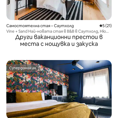
Самостоятелна стая – Саутхолд
Средна оц
5 (21)
Vine + Sand Най-новата стая в B&B в Саутхолд, Ню
Други ваканционни престои в
Йорк 3
места с нощувка и закуска
Супердомакин
Супердомакин