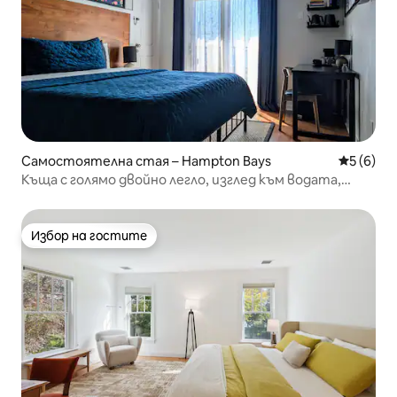
Самостоятелна стая – Hampton Bays
Средна о
5 (6)
Къща с голямо двойно легло, изглед към водата,
плажове/голф/лозе
Избор на гостите
Избор на гостите