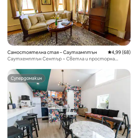
Самостоятелна стая – Саутхамптън
Средна оценк
4,99 (68)
Саутхемптън Сентър ~ Светла и просторна
самостоятелна стая
Супердомакин
Супердомакин