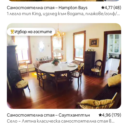
Самостоятелна стая – Hampton Bays
Средна оценк
4,77 (48)
1 легло тип King, изглед към водата, плажове/голф/
лозе
Избор на гостите
Най-популярен избор на гостите
Самостоятелна стая – Саутхамптън
Средна оценка
4,96 (179)
Село ~ Лятна класическа самостоятелна стая в
Саутхамптън