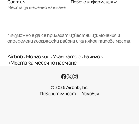
Сиатъл
Повече информация
Места за месечно наемане
*Възможно е да се прилагат известни изключения в
определени географски райони и за някои типове места.
Airbnb
Монголия
Улан Батор
Баянгол
Места за месечно наемане
© 2026 Airbnb, Inc.
Поверителност
Условия