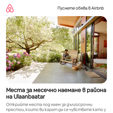
Пропускане
към
Пуснете обява в Airbnb
съдържанието
Места за месечно наемане в района
на Ulaanbaatar
Открийте места под наем за дългосрочни
престои, които ви карат да се чувствате като у