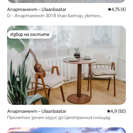
Апартамент – Ulaanbaatar
Средна оцен
4,75 (4)
D – Апартамент 301 в Улан Батор, уютен
апартамент
Избор на гостите
Избор на гостите
Апартамент – Ulaanbaatar
Средна оцен
4,9 (50)
Пролетен зелен оазис до Централния площад