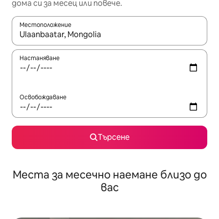
дома си за месец или повече.
Местоположение
Когато резултатите се покажат, използвайте клавишите 
Настаняване
Освобождаване
Търсене
Места за месечно наемане близо до
вас