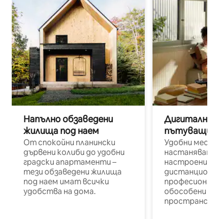
Напълно обзаведени
Дигитални н
жилища под наем
пътуващи п
От спокойни планински
Удобни места
дървени колиби до удобни
настаняване 
градски апартаменти –
настроени и
тези обзаведени жилища
дистанционн
под наем имат всички
професионалис
удобства на дома.
обособени р
пространств