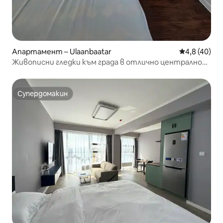
Апартамент – Ulaanbaatar
Средна оцен
4,8 (40)
Живописни гледки към града в отлично централно
местоположение
Супердомакин
Супердомакин