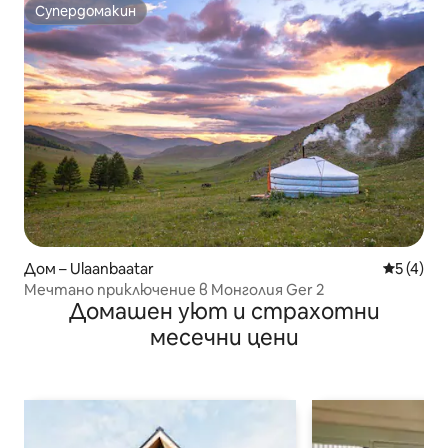
Супердомакин
Супердомакин
Дом – Ulaanbaatar
Средна о
5 (4)
Мечтано приключение в Монголия Ger 2
Домашен уют и страхотни
месечни цени