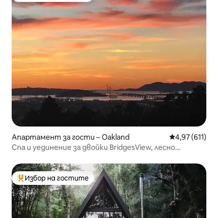
Апартамент за гости – Oakland
Средна оценка
4,97 (611)
Спа и уединение за двойки BridgesView, лесно
паркиране
Избор на гостите
Най-популярен избор на гостите