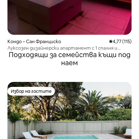
Кондо – Сан Франциско
Средна оценк
4,77 (115)
Луксозен дизайнерски апартамент с 1 спалня и
Подходящи за семейства къщи под
гледки на перфектно място
наем
Избор на гостите
Избор на гостите