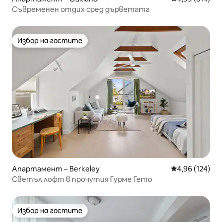
Съвременен отдих сред дърветата
Избор на гостите
Избор на гостите
Апартамент – Berkeley
Средна оценка
4,96 (124)
Светъл лофт в прочутия Гурме Гето
Избор на гостите
Избор на гостите