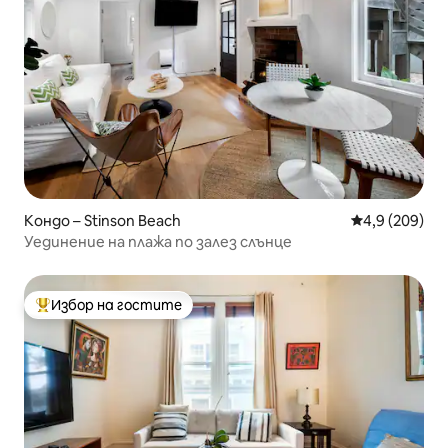
Кондо – Stinson Beach
Средна оценк
4,9 (209)
Уединение на плажа по залез слънце
Избор на гостите
Най-популярен избор на гостите