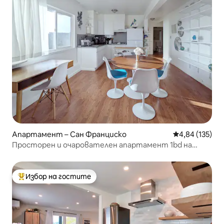
Апартамент – Сан Франциско
Средна оценка
4,84 (135)
Просторен и очарователен апартамент 1bd на
Оушън Бийч
Избор на гостите
Най-популярен избор на гостите