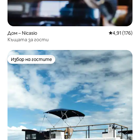
Дом – Nicasio
Средна оценка
4,91 (176)
Къщата за гости
Избор на гостите
Избор на гостите