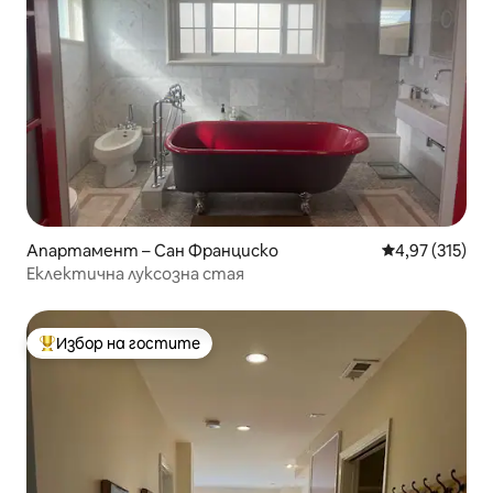
Апартамент – Сан Франциско
Средна оценка
4,97 (315)
Еклектична луксозна стая
Избор на гостите
Най-популярен избор на гостите