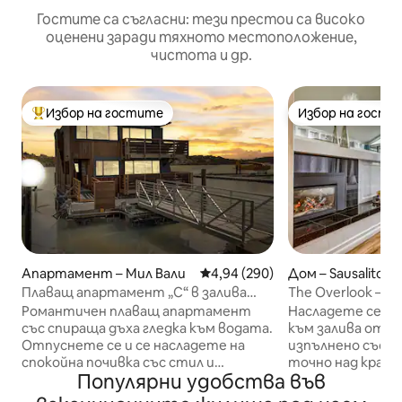
Гостите са съгласни: тези престои са високо
оценени заради тяхното местоположение,
чистота и др.
Избор на гостите
Избор на гости
Най-популярен избор на гостите
Избор на гости
Апартамент – Мил Вали
Средна оценка: 4,94 от 5, 290
4,94 (290)
Дом – Sausalito
Плаващ апартамент „C“ в залива
The Overlook – и
Ричардсън в Саусалито
борд | Апартам
Романтичен плаващ апартамент
Насладете се на
със спираща дъха гледка към водата.
към залива от т
Отпуснете се и се насладете на
изпълнено със 
спокойна почивка със стил и
точно над край
Популярни удобства във
комфорт. Уловете изгрева от супер
Саусалито. The Overlook – Starboard
удобното си двойно ЛЕГЛО или се
View (Unit C) е 