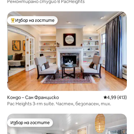
Ремонтирано студио в PacHeights
Избор на гостите
Най-популярен избор на гостите
Кондо – Сан Франциско
Средна оценка
4,99 (413)
Pac Heights 3-rm suite. Частен, безопасен, тих.
Избор на гостите
Избор на гостите