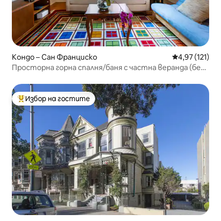
Кондо – Сан Франциско
Средна оценка
4,97 (121)
Просторна горна спалня/баня с частна веранда (без
такса за почистване)
Избор на гостите
Най-популярен избор на гостите