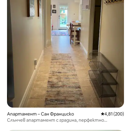
Апартамент – Сан Франциско
Средна оценка
4,81 (200)
Слънчев апартамент с градина, перфектно
местоположение