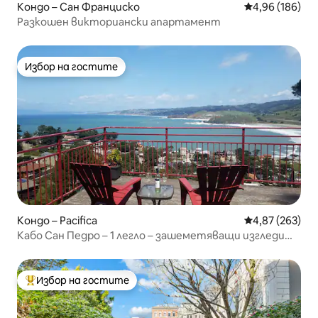
Кондо – Сан Франциско
Средна оценка
4,96 (186)
Разкошен викториански апартамент
Избор на гостите
Избор на гостите
Кондо – Pacifica
Средна оценка
4,87 (263)
Кабо Сан Педро – 1 легло – зашеметяващи изгледи
към океана
Избор на гостите
Най-популярен избор на гостите