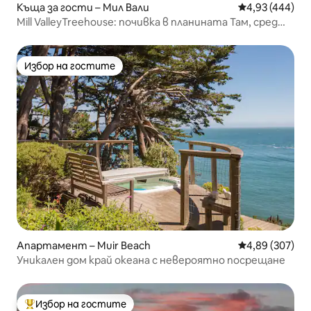
Къща за гости – Мил Вали
Средна оценка
4,93 (444)
Mill ValleyTreehouse: почивка в планината Там, сред
секвоите, със сауна
Избор на гостите
Избор на гостите
Апартамент – Muir Beach
Средна оценка
4,89 (307)
Уникален дом край океана с невероятно посрещане
Избор на гостите
Най-популярен избор на гостите