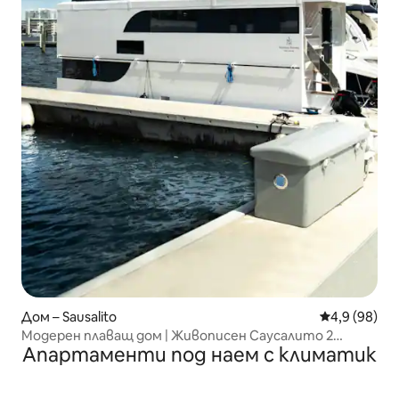
Дом – Sausalito
Средна оцен
4,9 (98)
Модерен плаващ дом | Живописен Саусалито 2
Апартаменти под наем с климатик
спални/1 баня