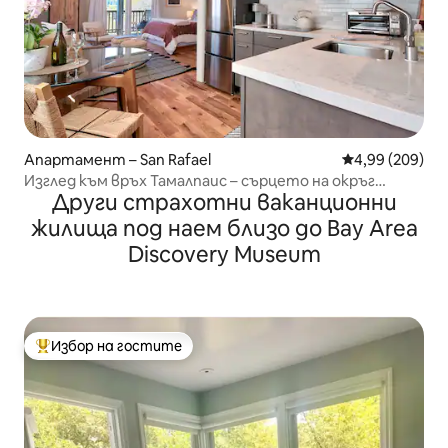
Апартамент – San Rafael
Средна оценка
4,99 (209)
Изглед към връх Тамалпаис – сърцето на окръг
Други страхотни ваканционни
Марин
жилища под наем близо до Bay Area
Discovery Museum
Избор на гостите
Най-популярен избор на гостите