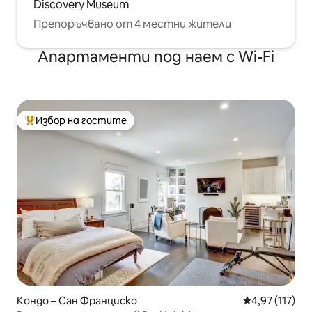
Discovery Museum
Препоръчвано от 4 местни жители
Апартаменти под наем с Wi-Fi
Избор на гостите
Най-популярен избор на гостите
Кондо – Сан Франциско
Средна оценка
4,97 (117)