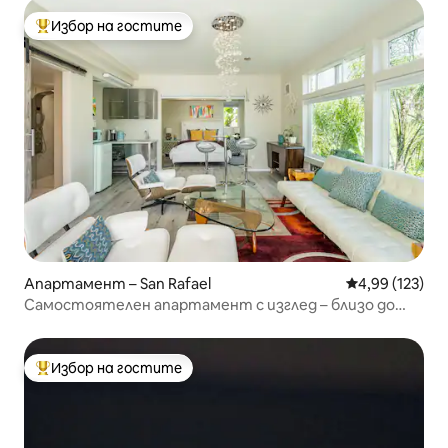
Избор на гостите
Най-популярен избор на гостите
Апартамент – San Rafael
Средна оценка
4,99 (123)
Самостоятелен апартамент с изглед – близо до
Сан Франциско и винарския регион
Избор на гостите
Най-популярен избор на гостите