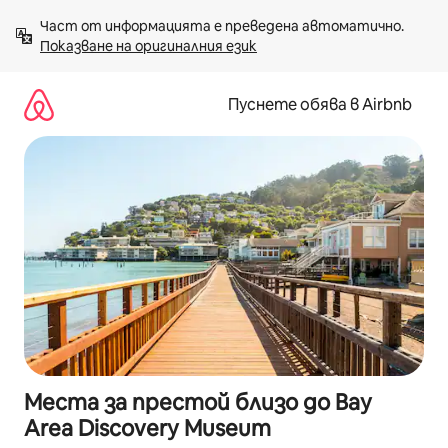
Пропускане
Част от информацията е преведена автоматично. 
към
Показване на оригиналния език
съдържанието
Пуснете обява в Airbnb
Места за престой близо до Bay
Area Discovery Museum