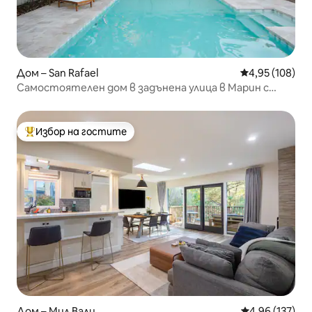
Дом – San Rafael
Средна оценка
4,95 (108)
Самостоятелен дом в задънена улица в Марин с
басейн
Избор на гостите
Най-популярен избор на гостите
Дом – Мил Вали
Средна оценка
4,96 (137)