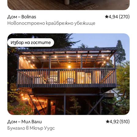
Дом – Bolinas
Средна оценка
4,94 (270)
Новопостроено крайбрежно убежище
Избор на гостите
Избор на гостите
Дом – Мил Вали
Средна оценка
4,92 (510)
Бунгало в Мюър Уудс