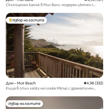
Скъпоценен камък в Мил Вали: модерен уютен с
вътрешен двор/зарядно за Tesla
Избор на гостите
Най-популярен избор на гостите
Дом – Muir Beach
Средна оценка
4,96 (332)
Къща в стил хайку на плажа Мюър с драматичен
изглед към океана
Избор на гостите
Избор на гостите