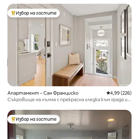
Избор на гостите
Най-популярен избор на гостите
Апартамент – Сан Франциско
Средна оценка
4,99 (226)
Съкровище на хълма с прекрасна гледка към града и
залива
Избор на гостите
Най-популярен избор на гостите