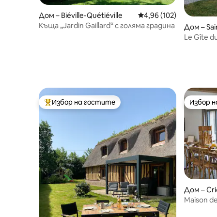
Дом – Biéville-Quétiéville
Средна оценка: 4,96 о
4,96 (102)
Къща „Jardin Gaillard“ с голяма градина
Дом – Sai
-la-Cress
Le Gîte d
Избор на гостите
Избор 
Най-популярен избор на гостите
Избор 
Дом – Cr
Maison d
къща бли