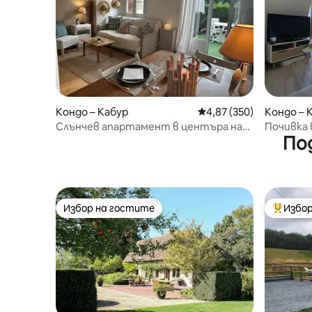
Кондо – Кабур
Средна оценка: 4,87 о
4,87 (350)
Кондо – 
Слънчев апартамент в центъра на
Почивка в
По
Кабур
тихо и 
Избор на гостите
Избор
Избор на гостите
Най-поп