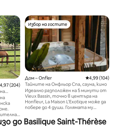
Апартам
Избор на гостите
Суперд
Избор на гостите
Суперд
Cocoon'L
2 pièces 
pied gar
Proche t
Carmel et
wifi grat
25mn Deau
cuisine éq
micro-ond
Дом – Onfler
Средна оценка: 4,99 
4,99 (104)
cafetière
Тайните на Онфльор Спа, сауна, кино
редна оценка: 4,97 от 5, 204 отзива
4,97 (204)
et thé à 
Идеално разположен на 5 минути от
(draps S
 на
Vieux Bassin, точно в центъра на
bluetooth
тна
Honfleur, La Maison L'Exotique може да
140x190,
енска
побере до 4 души. Голямата му
ventilate
коне.
всекидневна с Cinema Experience, 2
чителна
спални, неговата самостоятелна
 до Basilique Saint-Thérèse
а Довил
спа зона от 45 м2 с джакузи, сауна,
ното
двоен душ и зона за релакс ще ви