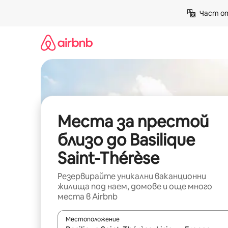
Пропускане
Част от
към
съдържанието
Места за престой
близо до Basilique
Saint-Thérèse
Резервирайте уникални ваканционни
жилища под наем, домове и още много
места в Airbnb
Местоположение