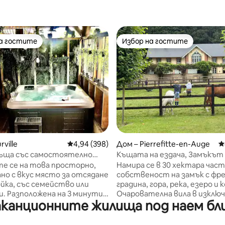
на гостите
Избор на гостите
на гостите
Избор на гостите
т 5, 226 отзива
rville
Средна оценка: 4,94 от 5, 398 отзива
4,94 (398)
Дом – Pierrefitte-en-Auge
С
ъща със самостоятелно
Къщата на ездача, Замъкът
 тераса на юг
Авеню
е се на това просторно,
Намира се в 30 хектара час
но с вкус място за отсядане
собственост на замък с фр
йка, със семейство или
градина, гора, река, езеро и 
. Разположена на 3 минути
Очарователна вила в изклю
анционните жилища под наем близо
Л'Евек, на 15 минути от
обстановка пред портите н
рувил и Хонфльор, тази
и в подножието на живопис
ъща предлага директен и
малко село Пиерфит-ан-Ож.