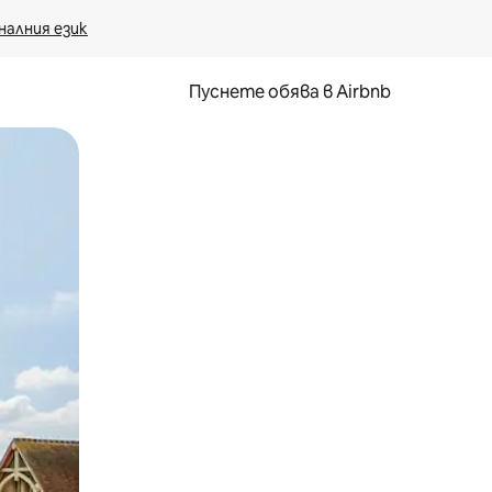
налния език
Пуснете обява в Airbnb