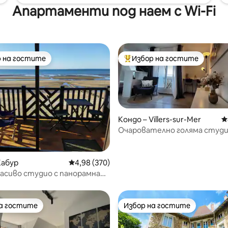
Апартаменти под наем с Wi-Fi
 на гостите
Избор на гостите
улярен избор на гостите
Най-популярен избор на гос
Кондо – Villers-sur-Mer
С
Очарователно голяма студ
апартамент, ремонтирана с
т 5, 280 отзива
Кабур
Средна оценка: 4,98 от 5, 370 отзива
4,98 (370)
расиво студио с панорамна
ъм морето.
на гостите
Избор на гостите
на гостите
Избор на гостите