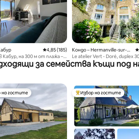
т 5, 350 отзива
Кабур
Средна оценка: 4,85 от 5, 185 отзива
4,85 (185)
Кондо – Hermanville-sur-M
С
er
 Кабур, на 300 м от плажа –
Le atelier Vert - Doré, duplex 3
дходящи за семейства къщи под н
приятно
the beach
 на гостите
Избор на гостите
улярен избор на гостите
Най-популярен избор на гос