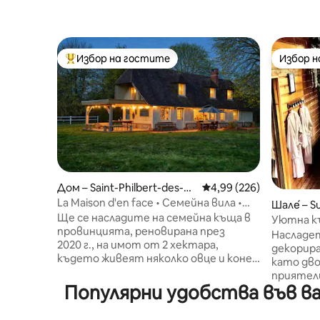
Избор на гостите
Избор 
Най-популярен избор на гостите
Избор 
Дом – Saint-Philbert-des-C
Средна оценка: 4,99 о
4,99 (226)
hamps
La Maison d'en face • Семейна вила •
Шале́ – Su
Нормандия
Ще се насладите на семейна къща в
Уютна к
провинцията, реновирана през
джакузи,
Насладет
2020 г., на имот от 2 хектара,
декорира
където живеят няколко овце и коне.
като дво
Типичен нормански дом, къщата е
приятели
много светла и води към градината.
Популярни удобства във вак
от Понт-
Двете тераси, едната от които е
Довил, Т
покрита, ви позволяват да се
светла к