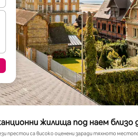
е клавишите със стрелки нагоре и надолу или навигирайте с д
анционни жилища под наем близо до 
ези престои са високо оценени заради тяхното местоп