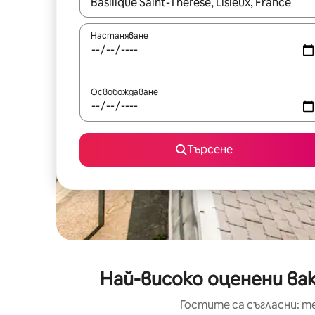
Когато резултатите се покажат, използвайт
Настаняване
Освобождаване
Търсене
Най-високо оценени вак
Гостите са съгласни: т