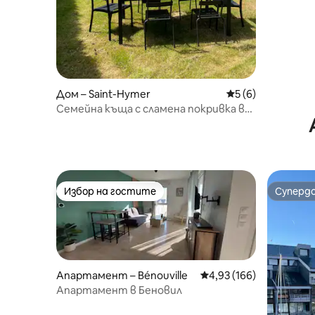
Дом – Saint-Hymer
Средна оценка: 5
5 (6)
Семейна къща с сламена покривка в
сърцето на Пей д'Ож
Избор на гостите
Суперд
Избор на гостите
Суперд
Апартамент – Bénouville
Средна оценка: 4,93 о
4,93 (166)
Апартамент в Беновил