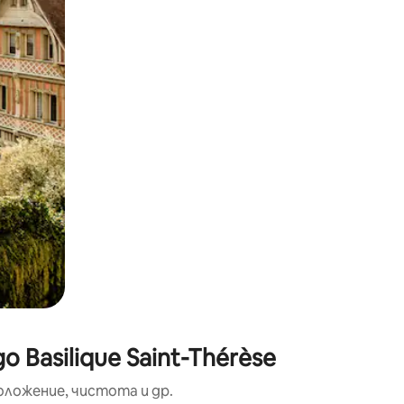
окосване или плъзгане.
Basilique Saint-Thérèse
оложение, чистота и др.