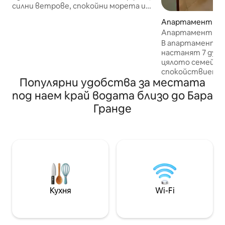
силни ветрове, спокойни морета и
незабравими залези.
Апартамент – Caj
Апартаментът ни се намира на
a
Апартамент с 2
последния етаж, супер удобен и
Бариня
В апартамента м
добре структуриран, за да отидете
настанят 7 души
като двойка или със семейство.
цялото семейст
Местоположението е
спокойствието н
фантастично, само на 80 м от
Популярни удобства за местата
няколко крачки 
главния плаж на Бара Гранде, близо до
Двустаен апарт
най - добрите ресторанти, пазари и
под наем край водата близо до Бара
оборудвана амер
магазини. Отпуснете се с цялото
Гранде
пълно спално бел
семейство в това тихо място за
комфорт. Телеви
настаняване. Ще се чувствате
всекидневната. П
като у дома си!
Климатик във вс
разположение е у
почистване. Апа
барбекю. На най
Бариня и близо д
Пекарна и ресто
Кухня
Wi-Fi
Красива гледка!