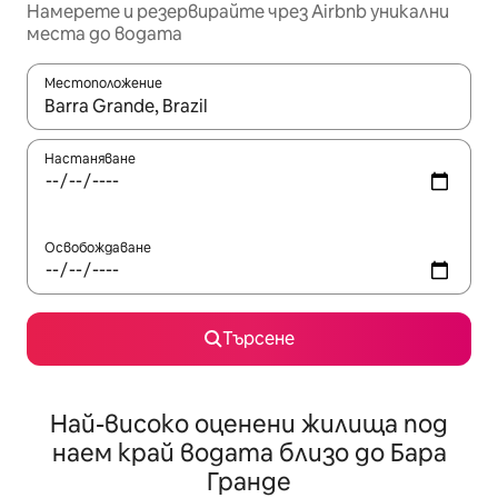
Намерете и резервирайте чрез Airbnb уникални
места до водата
Местоположение
Когато резултатите се покажат, използвайте клавишите 
Настаняване
Освобождаване
Търсене
Най-високо оценени жилища под
наем край водата близо до Бара
Гранде