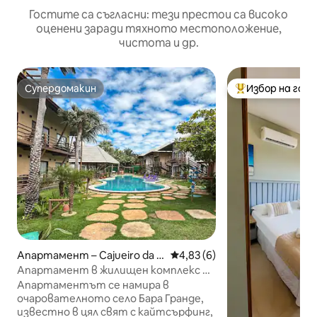
Гостите са съгласни: тези престои са високо
оценени заради тяхното местоположение,
чистота и др.
Супердомакин
Избор на гос
Супердомакин
Най-популярен 
Апартамент – Cajueiro da P
Средна оценка: 4,83 от 5, 6
4,83 (6)
raia
Апартамент в жилищен комплекс в
Бара Гранде, Пиауи
Апартаментът се намира в
очарователното село Бара Гранде,
известно в цял свят с кайтсърфинг,