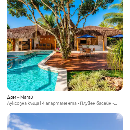
Дом – Maraú
Луксозна къща | 4 апартамента • Плувен басейн •
Моторна лодка и др.