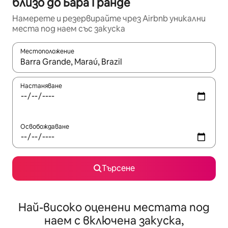
близо до Бара Гранде
Намерете и резервирайте чрез Airbnb уникални
места под наем със закуска
Местоположение
Когато резултатите се покажат, използвайте клавишите 
Настаняване
Освобождаване
Търсене
Най-високо оценени местата под
наем с включена закуска,