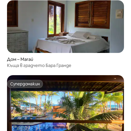
Дом – Maraú
Къща в градчето Бара Гранде
Супердомакин
Супердомакин