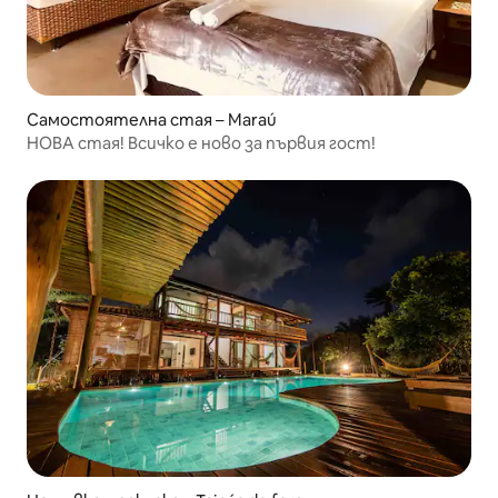
Самостоятелна стая – Maraú
НОВА стая! Всичко е ново за първия гост!