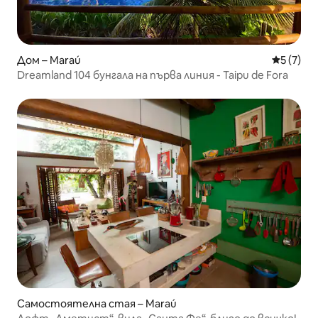
Дом – Maraú
Средна о
5 (7)
Dreamland 104 бунгала на първа линия - Taipu de Fora
Самостоятелна стая – Maraú