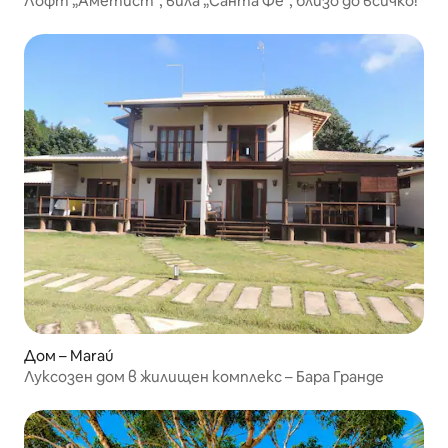
Лофт „Аметист“, вила „Санта Фе“, близо до всичко!
Дом – Maraú
Луксозен дом в жилищен комплекс – Бара Гранде