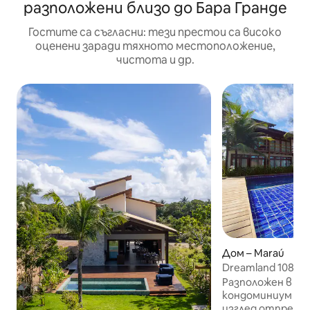
разположени близо до Бара Гранде
Гостите са съгласни: тези престои са високо
оценени заради тяхното местоположение,
чистота и др.
Дом – Maraú
Dreamland 108 Bu
Тайпу де Фора
Разположен в най
кондоминиум в Та
изглед отпред к