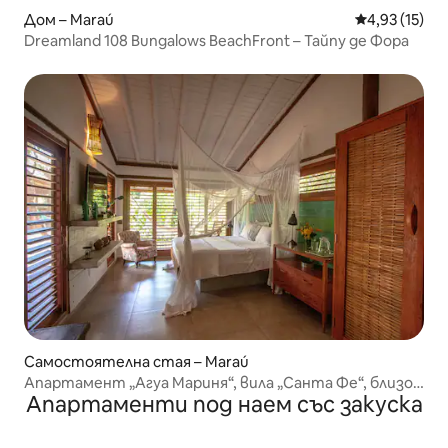
Дом – Maraú
Средна оценк
4,93 (15)
Dreamland 108 Bungalows BeachFront – Тайпу де Фора
Самостоятелна стая – Maraú
Апартамент „Агуа Мариня“, вила „Санта Фе“, близо
Апартаменти под наем със закуска
до всичко!