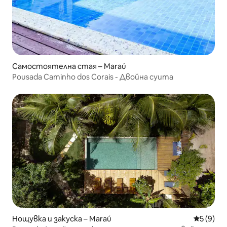
Самостоятелна стая – Maraú
Pousada Caminho dos Corais - Двойна суита
Нощувка и закуска – Maraú
Средна о
5 (9)