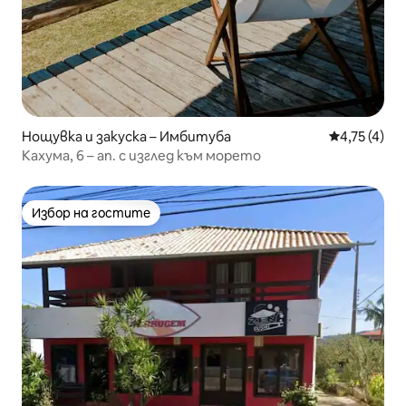
Нощувка и закуска – Имбитуба
Средна оцен
4,75 (4)
Кахума, 6 – ап. с изглед към морето
Избор на гостите
Избор на гостите