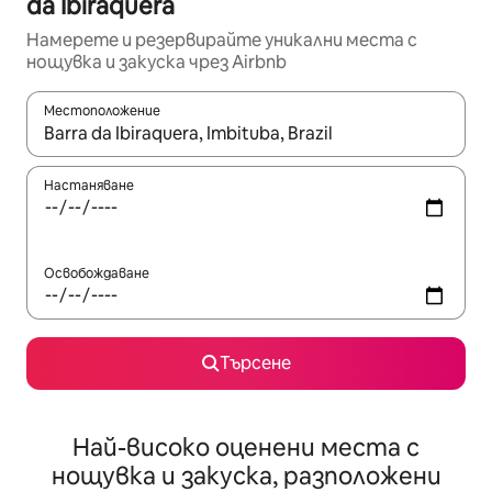
da Ibiraquera
Намерете и резервирайте уникални места с
нощувка и закуска чрез Airbnb
Местоположение
Когато резултатите се покажат, използвайте клавишите 
Настаняване
Освобождаване
Търсене
Най-високо оценени места с
нощувка и закуска, разположени