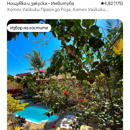
Нощувка и закуска – Имбитуба
Средна оценка
4,82 (175)
Хотел Уайкики Прайя до Роза, Хотел Уайкики...
Избор на гостите
Избор на гостите