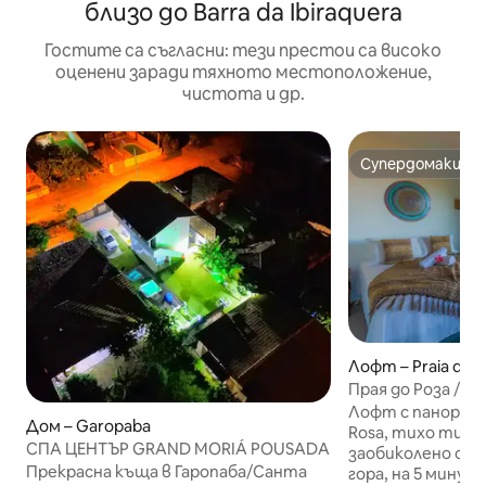
близо до Barra da Ibiraquera
Гостите са съгласни: тези престои са високо
оценени заради тяхното местоположение,
чистота и др.
Супердомакин
Супердомакин
Лофт – Praia do 
Прая до Роза / с
Лофт с панорамна
Дом – Garopaba
Rosa, тихо тихо и стилно място,
СПА ЦЕНТЪР GRAND MORIÁ POUSADA
заобиколено от
Прекрасна къща в Гаропаба/Санта
гора, на 5 минут