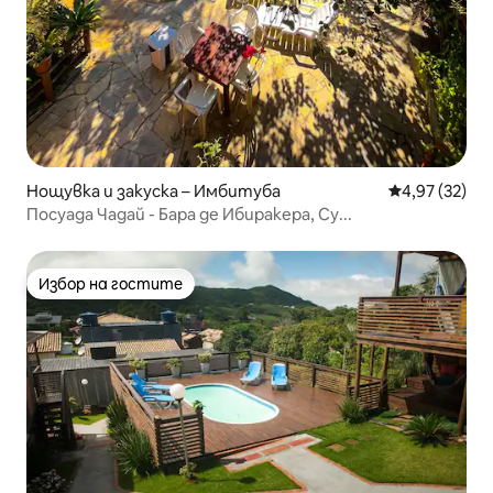
Нощувка и закуска – Имбитуба
Средна оценк
4,97 (32)
Посуада Чадай - Бара де Ибиракера, Су...
Избор на гостите
Избор на гостите