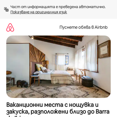
Пропускане
Част от информацията е преведена автоматично. 
към
Показване на оригиналния език
съдържанието
Пуснете обява в Airbnb
Ваканционни места с нощувка и
закуска, разположени близо до Barra