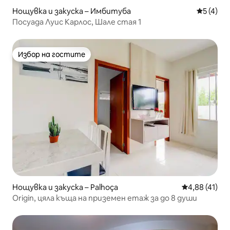
Нощувка и закуска – Имбитуба
Средна о
5 (4)
Посуада Луис Карлос, Шале стая 1
Избор на гостите
Избор на гостите
Нощувка и закуска – Palhoça
Средна оценк
4,88 (41)
Origin, цяла къща на приземен етаж за до 8 души