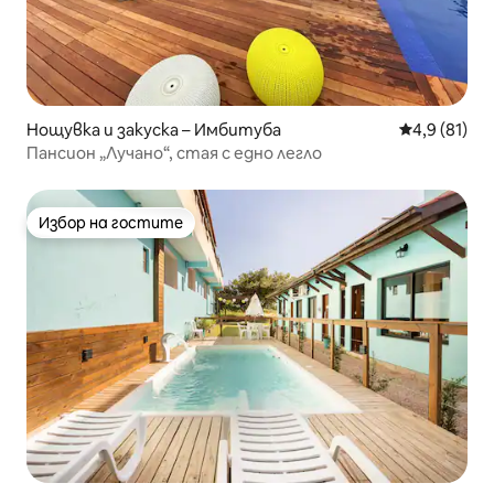
Нощувка и закуска – Имбитуба
Средна оцен
4,9 (81)
Пансион „Лучано“, стая с едно легло
Избор на гостите
Избор на гостите