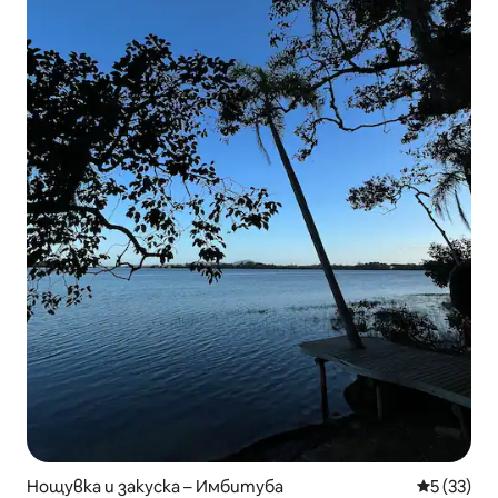
Нощувка и закуска – Имбитуба
Средна оц
5 (33)