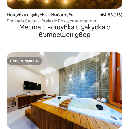
Нощувка и закуска – Имбитуба
Средна оценка
4,83 (115)
Pousada Cacau – Praia do Rosa, стандартен
Места с нощувка и закуска с
апартамент
вътрешен двор
Супердомакин
Супердомакин