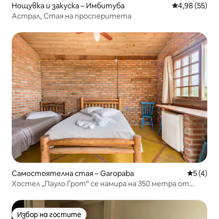
Нощувка и закуска – Имбитуба
Средна оценк
4,98 (55)
Астрал, Стая на просперитета
Самостоятелна стая – Garopaba
Средна о
5 (4)
Хостел „Пауло Грот“ се намира на 350 метра от
плажа.
Избор на гостите
Избор на гостите