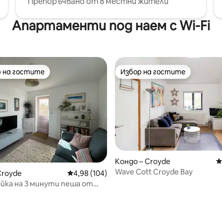
Препоръчвано от 8 местни жители
Апартаменти под наем с Wi-Fi
 на гостите
Избор на гостите
улярен избор на гостите
Избор на гостите
Кондо – Croyde
С
Wave Cott Croyde Bay
Croyde
Средна оценка: 4,98 от 5, 104 отзива
4,98 (104)
йка на 3 минути пеша от
ойд