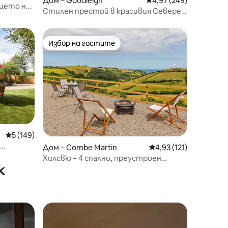
Дом – Goodleigh
Средна оценка: 4,97 
4,97 (249)
рцето на
Стилен престой в красивия Северен
Девън
Избор на гостите
тите
Избор на гостите
Средна оценка: 5 от 5, 149 отзива
5 (149)
Дом – Combe Martin
Средна оценка: 4,93 
4,93 (121)
Хилсвю – 4 спални, преустроен
к
хамбар