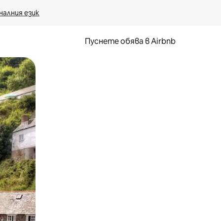
налния език
Пуснете обява в Airbnb