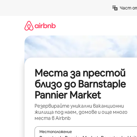
Пропускане
Част от
към
съдържанието
Места за престой
близо до Barnstaple
Pannier Market
Резервирайте уникални ваканционни
жилища под наем, домове и още много
места в Airbnb
Местоположение