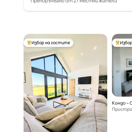
Препоръчвано от 27 местни жители
Избор на гостите
Избор
Най-популярен избор на гостите
Най-поп
Кондо – 
Пристро
плажа Кр