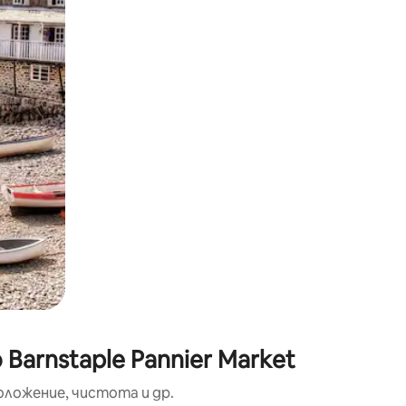
окосване или плъзгане.
arnstaple Pannier Market
оложение, чистота и др.