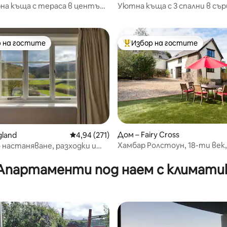
на къща с тераса в центъра
Уютна къща с 3 спални в съ
стейпъл
Северен Девън.
 на гостите
Избор на гостите
улярен избор на гостите
Най-популярен избор на гос
т 5, 150 отзива
Дом – Fairy Cross
gland
Средна оценка: 4,94 от 5, 271 отзива
4,94 (271)
Хамбар Ролстоун, 18-ти век,
 настаняване, разходки и
оградена градина.
не в Ексмур
Апартаменти под наем с климати