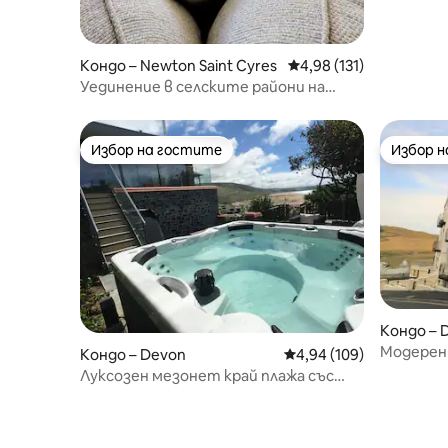
Кондо – Newton Saint Cyres
Средна оценка: 4,98 о
4,98 (131)
Уединение в селските райони на
Девън близо до Ексетър
Избор на гостите
Избор 
Избор на гостите
Избор 
Кондо – 
Модерен 
Кондо – Devon
Средна оценка: 4,94 о
4,94 (109)
първа ли
Луксозен мезонет край плажа със
зашеметяващ изглед към морето