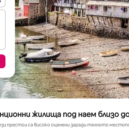
е клавишите със стрелки нагоре и надолу или навигирайте с д
нционни жилища под наем близо до B
ези престои са високо оценени заради тяхното местоп