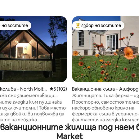
 на гостите
Избор на гостите
улярен избор на гостите
Най-популярен избор на гос
т 5, 445 отзива
колиба – North Molto
Средна оценка: 5 от 5, 102 отзива
5 (102)
Ваканционна къща – Ашфорд
хижа със зашеметяващи
Житницата. Тиха ферма – из
естуара
ните гледки към пущинака
Просторно, самостоятелно
 изключителни! Това място
наскоро обновено крило на
ка за двойки ви позволява да
фермерска къща в уединено 
дите на пейзажа.
фантастична гледка към ус
ваканционните жилища под наем бли
е се на удобни дивани,
отвъд него. Отделна градин
 през прозореца, или се
за барбекю, напълно оборуд
Market
те в хидромасажната вана с
кухня, баня с душ, голям хол 