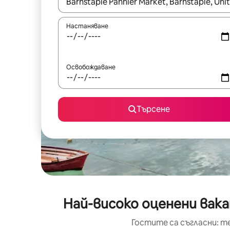
Когато резултатите се покажат, използвайт
Настаняване
Освобождаване
Търсене
Най-високо оценени вака
Гостите са съгласни: т