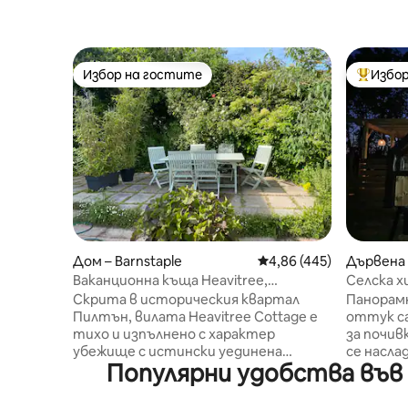
Избор на гостите
Избор
Избор на гостите
Най-поп
Дом – Barnstaple
Средна оценка: 4,86 о
4,86 (445)
Дървена 
n
Ваканционна къща Heavitree,
Селска 
Heavitree Garden
изгледи
Скрита в историческия квартал
Панорам
Пилтън, вилата Heavitree Cottage е
оттук са
тихо и изпълнено с характер
за почив
убежище с истински уединена
се насла
Популярни удобства във 
градина, оживена от пеенето на
Отпуснет
птиците, на кратко разстояние
гледайки
пеша от кафенетата, магазините и
отпусне