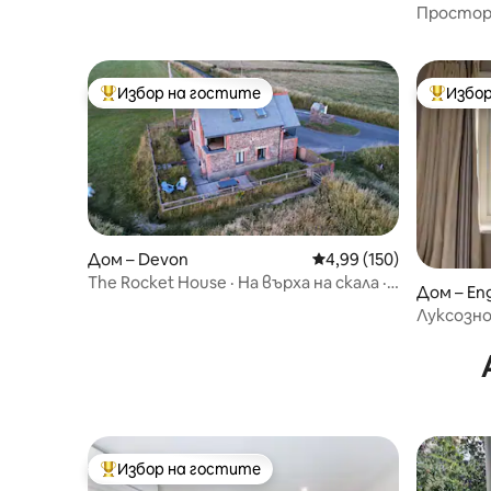
Простор
на Барн
Избор на гостите
Избор
Най-популярен избор на гостите
Най-поп
Дом – Devon
Средна оценка: 4,99 о
4,99 (150)
The Rocket House · На върха на скала ·
Дом – En
Изглед към морето
Луксозно
колоезде
Избор на гостите
Най-популярен избор на гостите