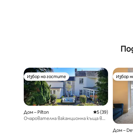
По
Избор на гостите
Избор 
Избор на гостите
Избор 
Дом – Pilton
Средна оценка: 5 
5 (39)
Очарователна ваканционна къща в
Пилтън – наскоро ремонтирана
Дом – De