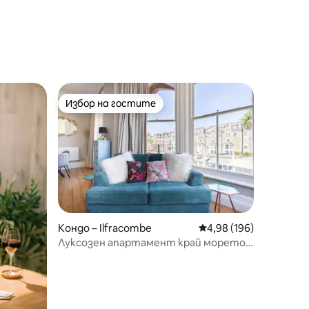
Избор на гостите
тите
Избор на гостите
Кондо – Ilfracombe
Средна оценка: 4,98 
4,98 (196)
Луксозен апартамент край морето
със самостоятелен паркинг