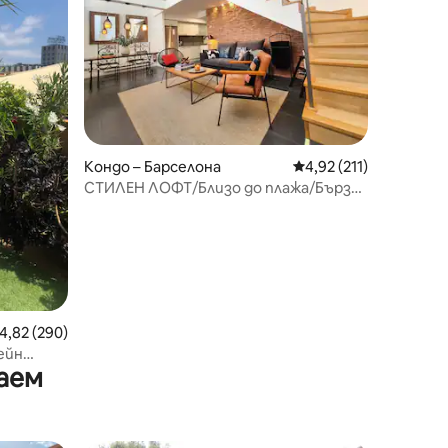
Кондо – Барселона
Средна оценка: 4,92 
4,92 (211)
СТИЛЕН ЛОФТ/Близо до плажа/Бърз
Wi-Fi/КЛИМАТИК/SMARTTV
редна оценка: 4,82 от 5, 290 отзива
4,82 (290)
ейн
аем