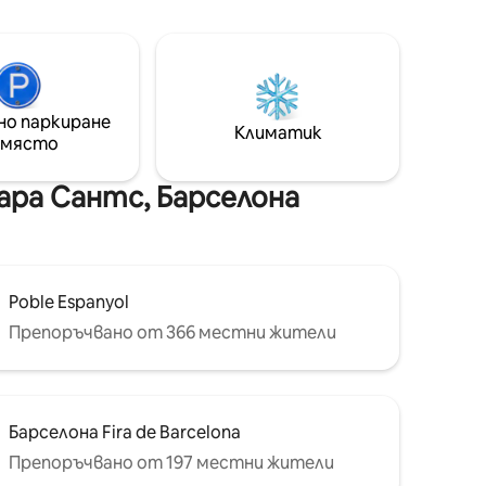
n be
lo que ofrecemos a nuestros clientes una
terraza comunitaria en la azotea,
luded but
totalmente equipada y amueblada. El
he
precio de la reserva no incluye el
lightly
impuesto municipal.
r
но паркиране
Климатик
 strictly
 място
ldren are
ара Сантс, Барселона
Poble Espanyol
Препоръчвано от 366 местни жители
Барселона Fira de Barcelona
Препоръчвано от 197 местни жители