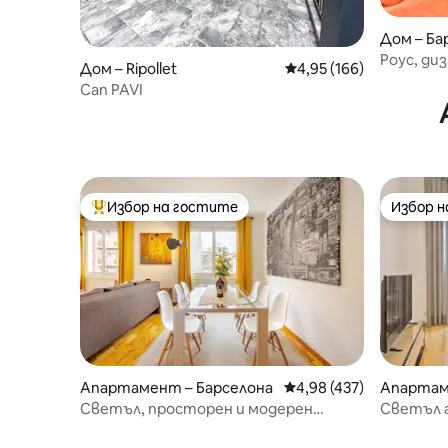
Дом – Ба
Роус, ди
Дом – Ripollet
Средна оценка: 4,95 о
4,95 (166)
помещен
Can PAVI
Избор на гостите
Избор 
Най-популярен избор на гостите
Избор 
Апартамент – Барселона
Средна оценка: 4,98 о
4,98 (437)
Апартам
Светъл, просторен и модерен
Светъл 
апартамент в Ешампле