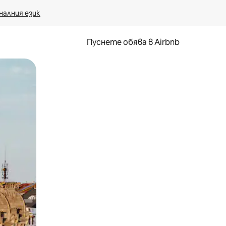
налния език
Пуснете обява в Airbnb