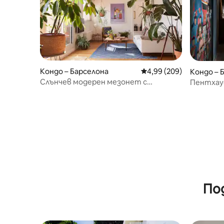
Кондо – Барселона
Средна оценка: 4,99 о
4,99 (209)
Кондо – 
Слънчев модерен мезонет с
Пентхаус
прекрасна тераса
По