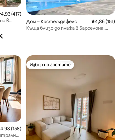
редна оценка: 4,93 от 5, 417 отзива
4,93 (417)
на в
Дом – Кастељдефелс
Средна оценка: 4,86 
4,86 (151)
Къща близо до плажа в Барселона,
к
Кастельдефелс
Избор на гостите
тите
Избор на гостите
редна оценка: 4,98 от 5, 158 отзива
4,98 (158)
ентрално