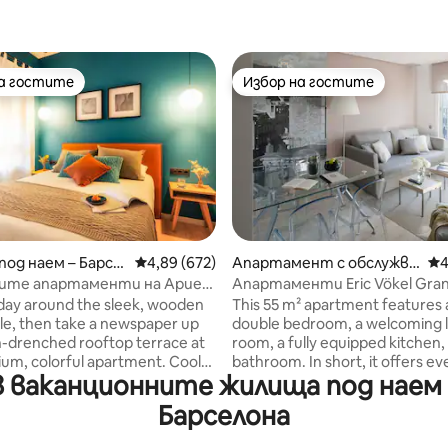
на гостите
Избор на гостите
на гостите
Избор на гостите
 5, 3117 отзива
од наем – Барсе
Средна оценка: 4,89 от 5, 672 отзива
4,89 (672)
Апартамент с обслужва
Ср
4
не – Барселона
ите апартаменти на Ариел
Апартаменти Eric Vökel Gran 
на | Тераса на покрива...
централно разположени, ...
 day around the sleek, wooden
This 55 m² apartment features 
ble, then take a newspaper up
double bedroom, a welcoming l
n-drenched rooftop terrace at
room, a fully equipped kitchen,
ium, colorful apartment. Cool
bathroom. In short, it offers ev
 ваканционните жилища под наем 
wn with a refreshing shower in
you need to feel right at home.
hed concrete bathroom. More
Maximum capacity: 3 people (s
Барселона
ully equipped kitchen with high-
for 1 guest) For stays of 7 nights or more,
ns & Bosch appliances, high-
weekly housekeeping is include