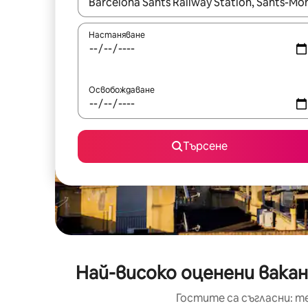
Когато резултатите се покажат, използвайт
Настаняване
Освобождаване
Търсене
Най-високо оценени вакан
Гостите са съгласни: т