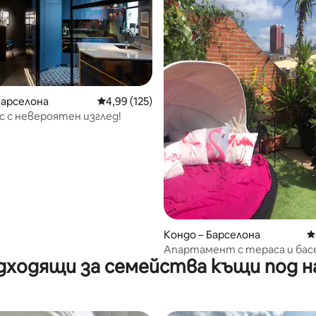
т 5, 209 отзива
Барселона
Средна оценка: 4,99 от 5, 125 отзива
4,99 (125)
 с невероятен изглед!
Кондо – Барселона
С
Апартамент с тераса и бас
дходящи за семейства къщи под н
HUTB-009555