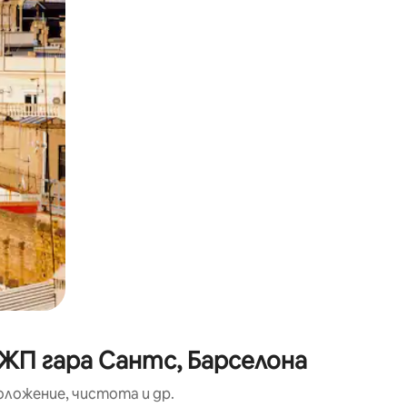
окосване или плъзгане.
 ЖП гара Сантс, Барселона
оложение, чистота и др.