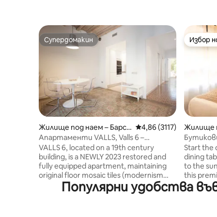
Супердомакин
Избор 
Супердомакин
Избор 
Жилище под наем – Барсе
Средна оценка: 4,86 от
4,86 (3117)
Жилище п
лона
лона
Апартаменти VALLS, Valls 6 –
Бутиков
антични и модернистични
в Барсело
VALLS 6, located on a 19th century
Start the
апартаменти...
building, is a NEWLY 2023 restored and
dining ta
fully equipped apartment, maintaining
to the su
original floor mosaic tiles (modernism
this prem
Популярни удобства във
style), original ceilings and facade. 70 m2
things do
apartment space + 10 m2 terrace. - 2
the polis
bedrooms. - 2 bathrooms (with
details? F
showers). - Internet Wi-Fi. - Private
end Sieme