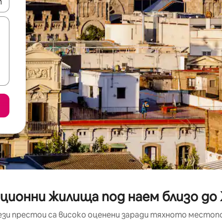
е клавишите със стрелки нагоре и надолу или навигирайте с д
ционни жилища под наем близо до
ези престои са високо оценени заради тяхното местоп