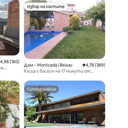
Избор на гостите
тите
Избор на гостите
редна оценка: 4,98 от 5, 160 отзива
4,98 (160)
Дом – Montcada i Reixac
Средна оценка: 4,78 
4,78 (389)
а,
Къща с басейн на 17 минути от
Барселона
Супердомакин
Супердомакин