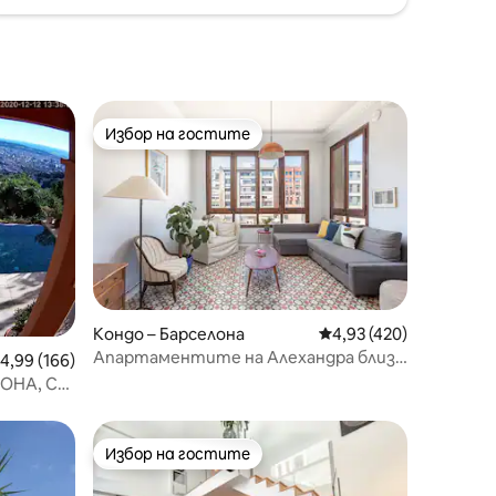
Избор на гостите
тите
Избор на гостите
Кондо – Барселона
Средна оценка: 4,93 
4,93 (420)
Апартаментите на Алехандра близо
редна оценка: 4,99 от 5, 166 отзива
4,99 (166)
до Саграда Фамилия...
ОНА, С
Избор на гостите
Избор на гостите