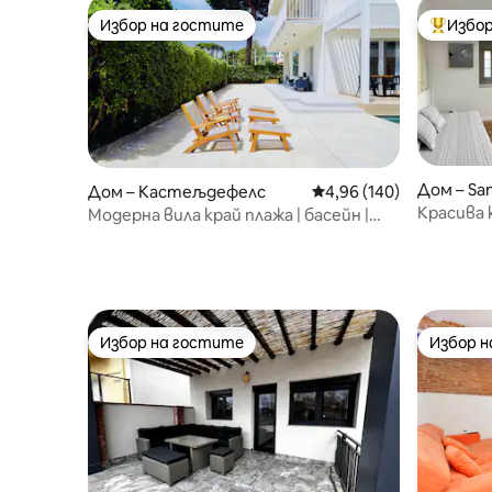
Избор на гостите
Избор
Избор на гостите
Най-поп
Дом – San
Дом – Кастељдефелс
Средна оценка: 4,96 о
4,96 (140)
Красива 
Модерна вила край плажа | басейн |
con jardín
близо до Барселона
Избор на гостите
Избор 
Избор на гостите
Избор 