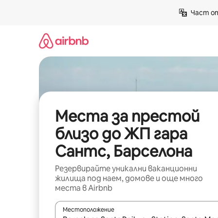
Пропускане
Част от
към
съдържанието
Места за престой
близо до ЖП гара
Сантс, Барселона
Резервирайте уникални ваканционни
жилища под наем, домове и още много
места в Airbnb
Местоположение