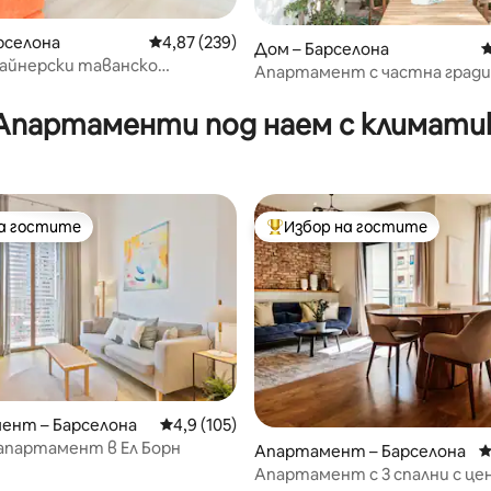
рселона
Средна оценка: 4,87 от 5, 239 отзива
4,87 (239)
Дом – Барселона
С
зайнерски таванско
Апартамент с частна гради
т 5, 166 отзива
ие близо до морето.
Барселона, Парк „Гуел“
Апартаменти под наем с климати
на гостите
Избор на гостите
на гостите
Най-популярен избор на гос
т 5, 437 отзива
ент – Барселона
Средна оценка: 4,9 от 5, 105 отзива
4,9 (105)
апартамент в Ел Борн
Апартамент – Барселона
С
Апартамент с 3 спални с ц