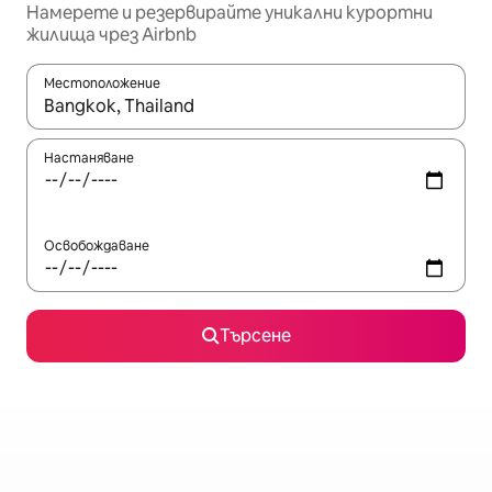
Намерете и резервирайте уникални курортни
жилища чрез Airbnb
Местоположение
Когато резултатите се покажат, използвайте клавишите 
Настаняване
Освобождаване
Търсене