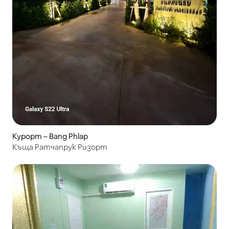
Курорт – Bang Phlap
Къща Ратчапрук Ризорт