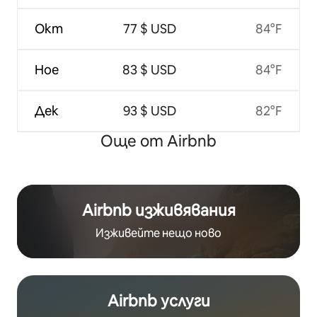
Окт
77 $ USD
84°F
Ное
83 $ USD
84°F
Дек
93 $ USD
82°F
Още от Airbnb
Airbnb изживявания
Изживейте нещо ново
Airbnb услуги