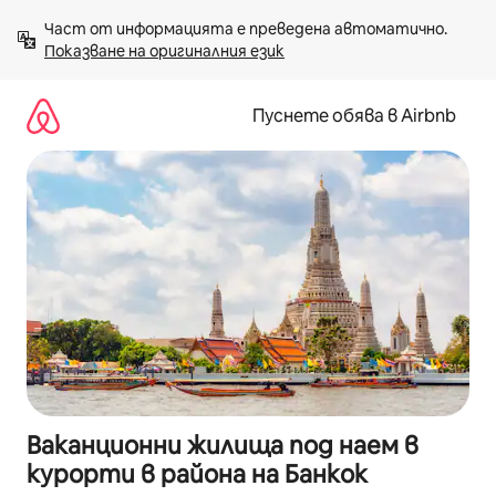
Пропускане
Част от информацията е преведена автоматично. 
към
Показване на оригиналния език
съдържанието
Пуснете обява в Airbnb
Ваканционни жилища под наем в
курорти в района на Банкок