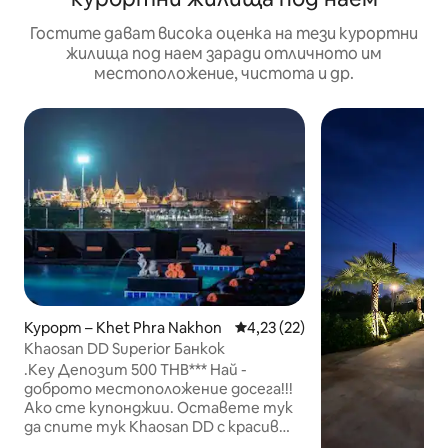
Гостите дават висока оценка на тези курортни
жилища под наем заради отличното им
местоположение, чистота и др.
Курорт – Khet Phra Nakhon
Средна оценка: 4,23 от 5, 22
4,23 (22)
Khaosan DD Superior Банкок
.Key Депозит 500 THB*** Най -
доброто местоположение досега!!!
Ако сте купонджии. Оставете тук
да спите тук Khaosan DD с красив
басейн с гледка. Централно