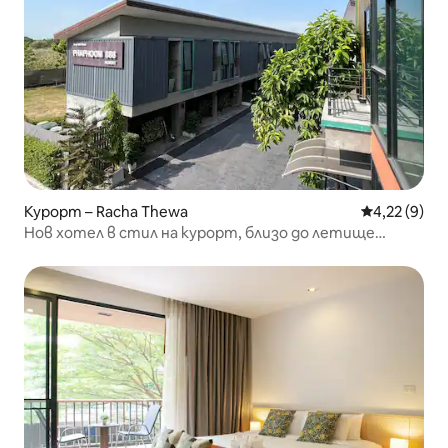
Курорт – Racha Thewa
Средна оцен
4,22 (9)
Нов хотел в стил на курорт, близо до летище
Суваннапум