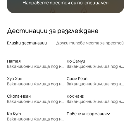
Направете престоя си по-специален
Дестинации за разглеждане
Близки дестинации
Други типове места за престой
Патая
Ко Самуи
Ваканционни жилища под наем
Ваканционни жилища под наем
Хуа Хин
Сием Реап
Ваканционни жилища под наем
Ваканционни жилища под наем
Окопа-Нган
Кох Чанг
Ваканционни жилища под наем
Ваканционни жилища под наем
Ко Кут
Повече информация
Ваканционни жилища под наем