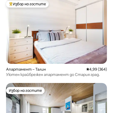
Избор на гостите
Най-популярен избор на гостите
Апартамент – Талин
Средна оценка
4,99 (364)
Уютен крайбрежен апартамент до Стария град.
Избор на гостите
Избор на гостите