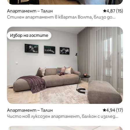
Апартамент – Талин
Средна оценк
4,87 (15)
Стилен апартамент в квартал Волта, близо до
центъра!
Избор на гостите
Избор на гостите
Апартамент – Талин
Средна оценк
4,94 (17)
Чисто нов луксозен апартамент, балкон с изглед
към Стария град