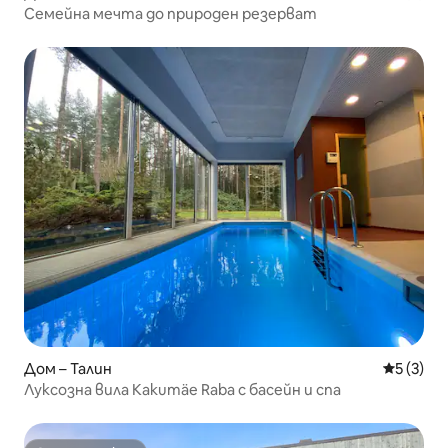
Семейна мечта до природен резерват
Дом – Талин
Средна о
5 (3)
Луксозна вила Kakumäe Raba с басейн и спа