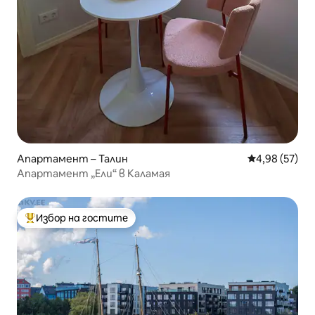
Апартамент – Талин
Средна оценк
4,98 (57)
Апартамент „Ели“ в Каламая
Избор на гостите
Най-популярен избор на гостите