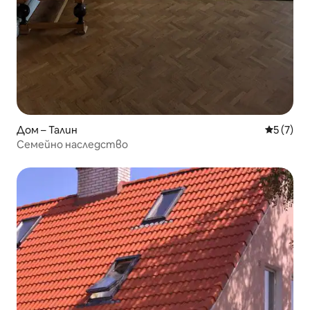
Дом – Талин
Средна о
5 (7)
Семейно наследство