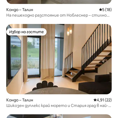
Кондо – Талин
Средна оц
5 (18)
На пешеходно разстояние от Ноблеснер – стилно
студио в Каламая
Избор на гостите
Избор на гостите
Кондо – Талин
Средна оценк
4,91 (22)
Шикозен дуплекс край морето и Стария град в най-
добрия район