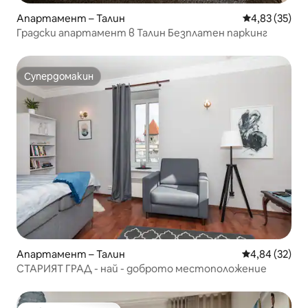
Апартамент – Талин
Средна оценк
4,83 (35)
Градски апартамент в Талин Безплатен паркинг
Супердомакин
Супердомакин
Апартамент – Талин
Средна оценк
4,84 (32)
СТАРИЯТ ГРАД - най - доброто местоположение