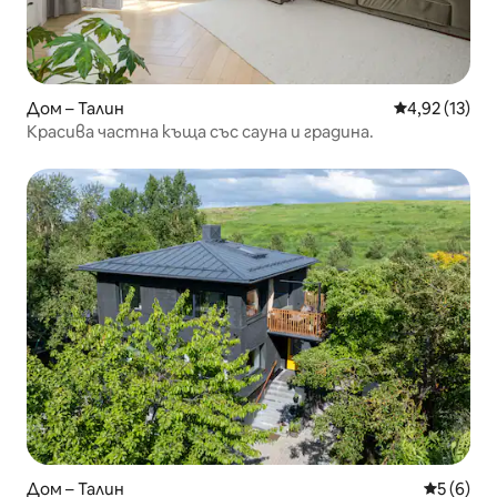
Дом – Талин
Средна оценк
4,92 (13)
Красива частна къща със сауна и градина.
Дом – Талин
Средна о
5 (6)