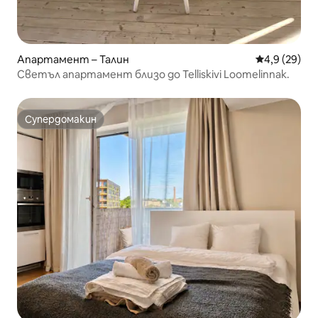
Апартамент – Талин
Средна оцен
4,9 (29)
Светъл апартамент близо до Telliskivi Loomelinnak.
Супердомакин
Супердомакин