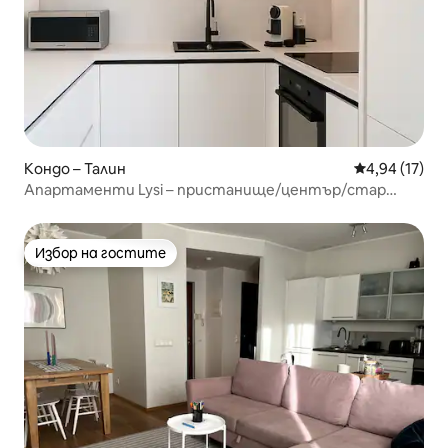
Кондо – Талин
Средна оценк
4,94 (17)
Апартаменти Lysi – пристанище/център/стар
град/Лаулуваляк
Избор на гостите
Избор на гостите