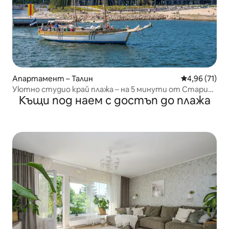
Апартамент – Талин
Средна оценк
4,96 (71)
Уютно студио край плажа – на 5 минути от Стария
Къщи под наем с достъп до плажа
град и пристанището