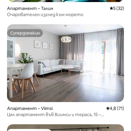
Апартамент – Талин
Средна оц
5 (32)
Очарователен изглед към морето
Супердомакин
Супердомакин
Апартамент – Viimsi
Средна оцен
4,8 (71)
Цял апартамент във Виимси и тераса, 15 –
20 минути до центъра