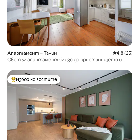
Апартамент – Талин
Средна оцен
4,8 (25)
Светъл апартамент близо до пристанището и
Стария град, безплатен паркинг!
Избор на гостите
Най-популярен избор на гостите