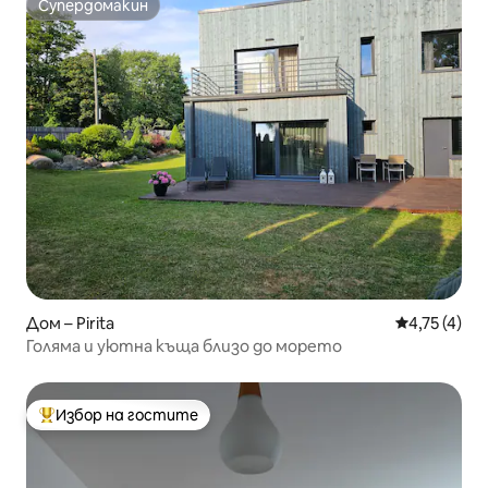
Супердомакин
Супердомакин
Дом – Pirita
Средна оцен
4,75 (4)
Голяма и уютна къща близо до морето
Избор на гостите
Най-популярен избор на гостите