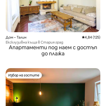
Дом – Талин
Средна оценка
4,84 (125)
Ексклузивна къща в Стария град
Апартаменти под наем с достъп
до плажа
Избор на гостите
Избор на гостите