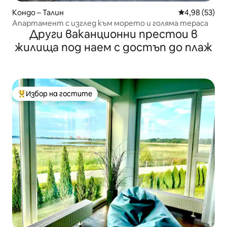
Кондо – Талин
Средна оценк
4,98 (53)
Апартамент с изглед към морето и голяма тераса
Други ваканционни престои в
жилища под наем с достъп до плаж
Избор на гостите
Най-популярен избор на гостите