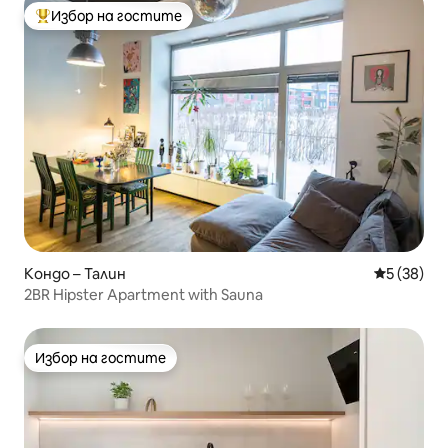
Избор на гостите
Най-популярен избор на гостите
Кондо – Талин
Средна оц
5 (38)
2BR Hipster Apartment with Sauna
Избор на гостите
Избор на гостите