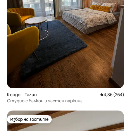
Кондо – Талин
Средна оценка
4,86 (264)
Студио с балкон и частен паркинг
Избор на гостите
Избор на гостите