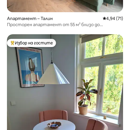
Апартамент – Талин
Средна оценк
4,94 (71)
Просторен апартамент от 55 м² близо до
пристанището и Стария град + паркинг
Избор на гостите
Най-популярен избор на гостите