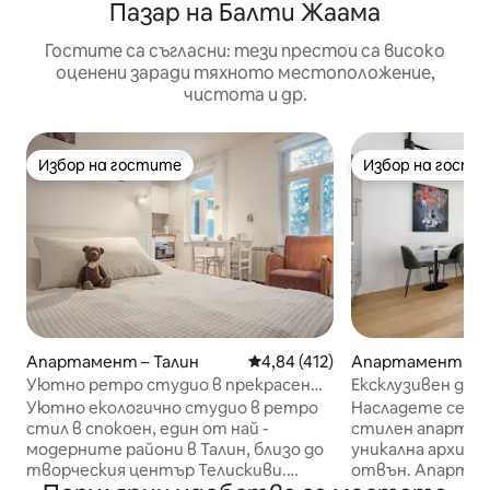
Пазар на Балти Жаама
Гостите са съгласни: тези престои са високо
оценени заради тяхното местоположение,
чистота и др.
Избор на гостите
Избор на гости
Избор на гостите
Избор на гости
Апартамент – Талин
Средна оценка: 4,84 от 5, 41
4,84 (412)
Апартамент – Т
Уютно ретро студио в прекрасен
Ексклузивен дом
дървен квартал.
Уютно екологично студио в ретро
Насладете се на
стил в спокоен, един от най -
стилен апартам
модерните райони в Талин, близо до
уникална архит
творческия център Телискиви.
отвън. Апартам