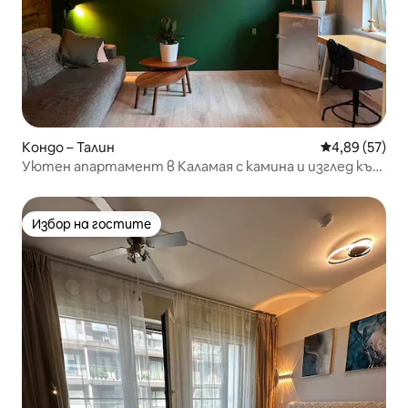
Кондо – Талин
Средна оценк
4,89 (57)
Уютен апартамент в Каламая с камина и изглед към
градината
Избор на гостите
Избор на гостите