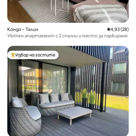
Кондо – Талин
Средна оценк
4,93 (28)
Уютен апартамент с 2 спални и място за паркиране
Избор на гостите
Най-популярен избор на гостите