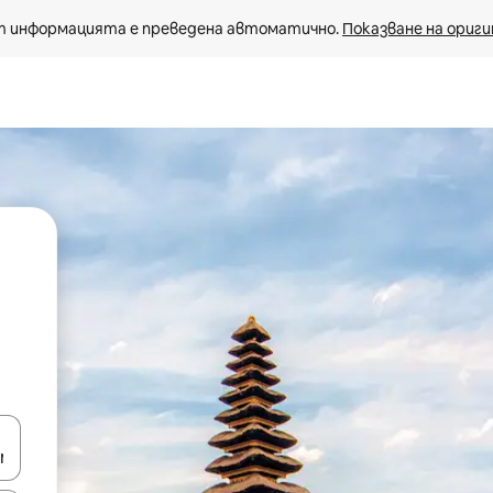
 информацията е преведена автоматично. 
Показване на ориги
е клавишите със стрелки нагоре и надолу или навигирайте с д