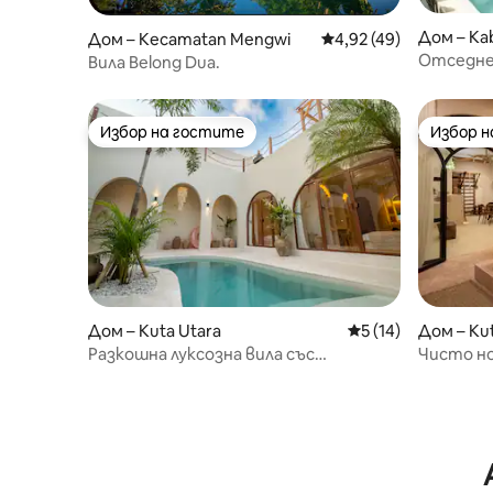
Дом – Kab
Дом – Kecamatan Mengwi
Средна оценка: 4,92 
4,92 (49)
Отседне
Вила Belong Dua.
*Плажът
Избор на гостите
Избор 
Избор на гостите
Избор 
Дом – Kuta Utara
Средна оценка: 5 
5 (14)
Дом – Ku
Разкошна луксозна вила със
Чисто но
самостоятелен басейн в Кангу
Перерен