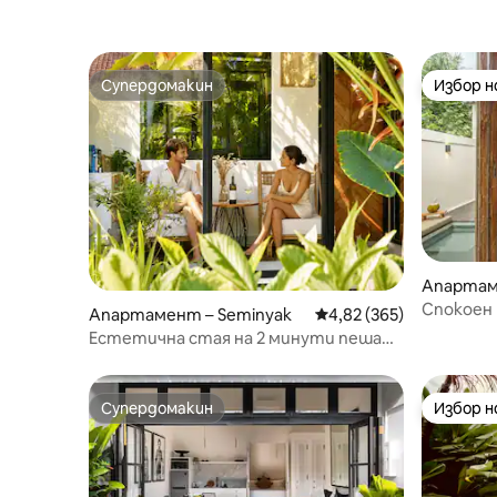
Супердомакин
Избор 
Супердомакин
Избор 
Апартам
ngwi
Спокоен 
Апартамент – Seminyak
Средна оценка: 4,82 о
4,82 (365)
филтрир
Естетична стая на 2 минути пеша
до плажа
Супердомакин
Избор 
Супердомакин
Избор 