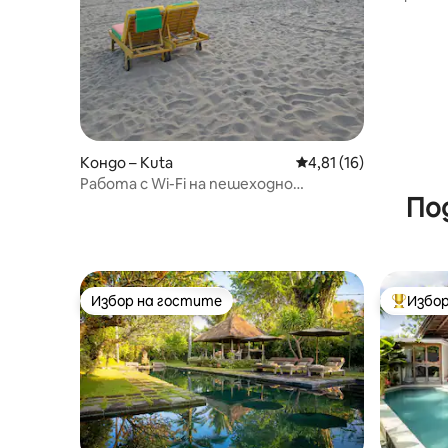
Престой
Кондо – Kuta
Средна оценка: 4,81 
4,81 (16)
Работа с Wi-Fi на пешеходно
По
разстояние до плажа на Кута –
Легиан – Семиняк
Избор на гостите
Избор
Избор на гостите
Най-поп