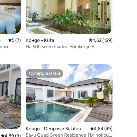
a
Средна оценка: 5 от 5, 7 отзива
5 (7)
Кондо – Kuta
Средна оценка: 4,62 
4,62 (129)
ълно
На 600 м от плажа. Убежище в
mbps
Семиняк!
Супердомакин
Супердомакин
Кондо – Denpasar Selatan
Средна оценка: 4,84
4,84 (49)
Бали Quad Green Residence 1 br покрив
Средна оценка: 4,89 от 5, 9 отзива
4,89 (9)