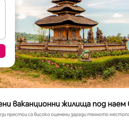
ени ваканционни жилища под наем б
ези престои са високо оценени заради тяхното местоп