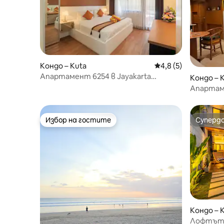
Кондо – Kuta
Средна оценка: 4,8
4,8 (5)
Апартамент 6254 в Jayakarta
Кондо – 
Residence – Легиан
Апартаме
5 минути
Избор на гостите
Суперд
Избор на гостите
Суперд
Кондо – 
ra
Лофтът 