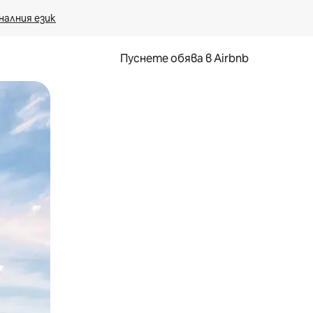
налния език
Пуснете обява в Airbnb
окосване или плъзгане.