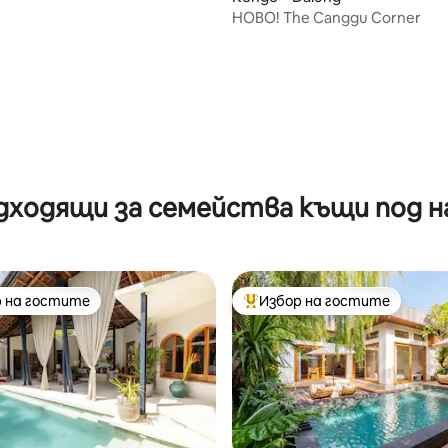
 за дигитални номади
НОВО! The Canggu Corner
от 5, 16 отзива
дходящи за семейства къщи под н
 на гостите
Избор на гостите
улярен избор на гостите
Най-популярен избор на гос