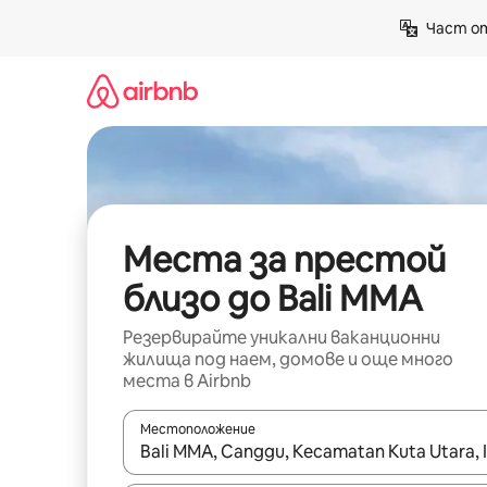
Пропускане
Част от
към
съдържанието
Места за престой
близо до Bali MMA
Резервирайте уникални ваканционни
жилища под наем, домове и още много
места в Airbnb
Местоположение
Когато резултатите се покажат, използвайт