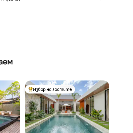
апартамент
аем
Избор на гостите
тите
Най-популярен избор на гостите