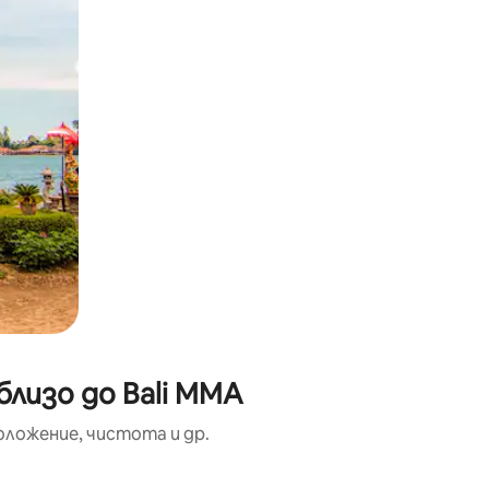
лизо до Bali MMA
оложение, чистота и др.