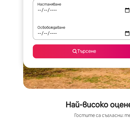
Настаняване
Освобождаване
Търсене
Най-високо оцен
Гостите са съгласни: т