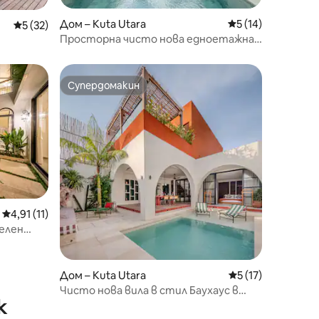
Дом – Kuta Utara
Средна оценка: 5
5 (14)
Средна оценка: 5 от 5, 32 отзива
5 (32)
Просторна чисто нова едноетажна
вила Umalas с 4 спални
ор
Супердомакин
Супердомакин
Средна оценка: 4,91 от 5, 11 отзива
4,91 (11)
телен
ito B
Дом – Kuta Utara
Средна оценка: 5
5 (17)
Чисто нова вила в стил Баухаус в
к
Чангу