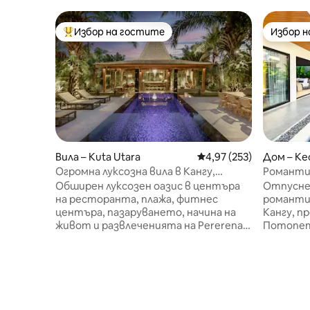
Избор на гостите
Избор 
Най-популярен избор на гостите
Избор 
Вила – Kuta Utara
Средна оценка: 4,97 о
4,97 (253)
Дом – Ke
Огромна луксозна вила в Кангу,
Романтич
пешеходно разстояние до плаж и
модерен 
Обширен луксозен оазис в центъра
Отпуснет
развлечения
на ресторанта, плажа, фитнес
романтич
центъра, пазаруването, начина на
Кангу, п
живот и развлеченията на Pererenan
Потопет
Canggu. Огромна вила с площ 900 кв.
личното 
м и хубав басейн. Лесна разходка до
отпусне
главните улици. Закуска и
интерио
почистване 5 дни в седмицата.
текстури.
Огромна отделна всекидневна с
4 души. 
климатик. 2 луксозни спални с двойни
концепци