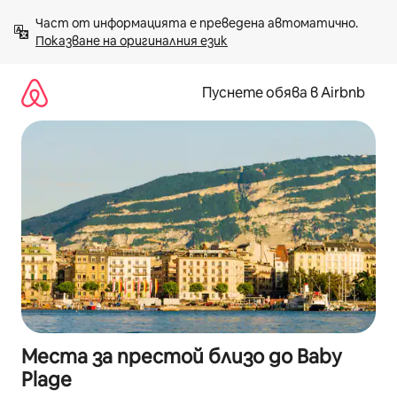
Пропускане
Част от информацията е преведена автоматично. 
към
Показване на оригиналния език
съдържанието
Пуснете обява в Airbnb
Места за престой близо до Baby
Plage