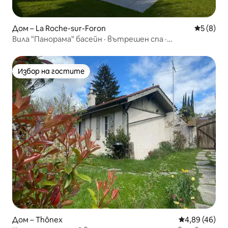
Дом – La Roche-sur-Foron
Средна о
5 (8)
Вила "Панорама" басейн · вътрешен спа ·
спокойствие
Избор на гостите
Избор на гостите
Дом – Thônex
Средна оценк
4,89 (46)