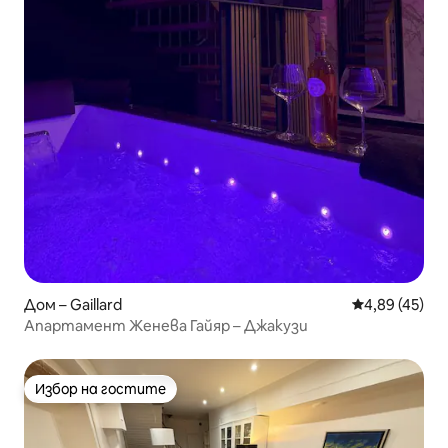
Дом – Gaillard
Средна оценк
4,89 (45)
Апартамент Женева Гайяр – Джакузи
Избор на гостите
Избор на гостите