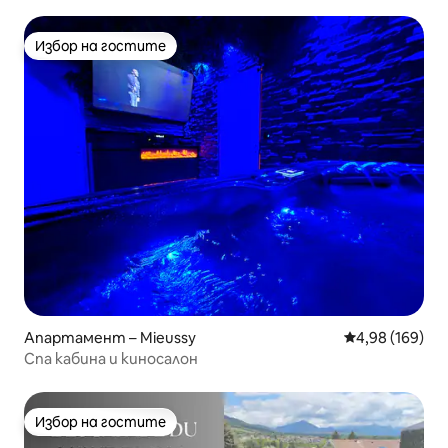
Стария град, 2–4 души
Избор на гостите
Избор на гостите
Апартамент – Mieussy
Средна оценка
4,98 (169)
Спа кабина и киносалон
Избор на гостите
Избор на гостите