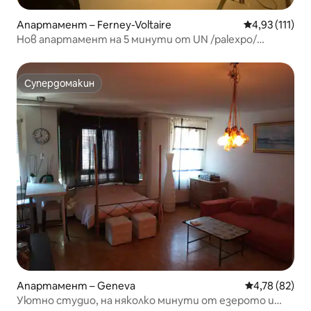
Апартамент – Ferney-Voltaire
Средна оценк
4,93 (111)
Нов апартамент на 5 минути от UN /palexpo/
Женева
Супердомакин
Супердомакин
Апартамент – Geneva
Средна оценк
4,78 (82)
Уютно студио, на няколко минути от езерото и