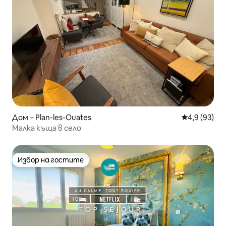
Дом – Plan-les-Ouates
Средна оцен
4,9 (93)
Малка къща в село
Избор на гостите
Избор на гостите