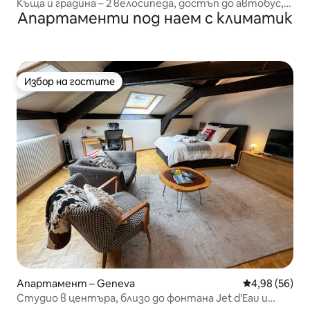
Къща и градина – 2 велосипеда, достъп до автобус,
Апартаменти под наем с климатик
трамвай, CEVA
Избор на гостите
Избор на гостите
Апартамент – Geneva
Средна оценк
4,98 (56)
Студио в центъра, близо до фонтана Jet d'Eau и