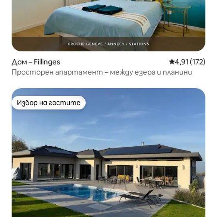
Дом – Fillinges
Средна оценка
4,91 (172)
Просторен апартамент – между езера и планини
Избор на гостите
Избор на гостите