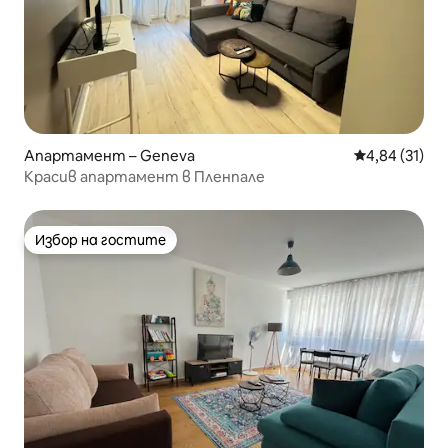
Апартамент – Geneva
Средна оценк
4,84 (31)
Красив апартамент в Пленпале
Избор на гостите
Избор на гостите