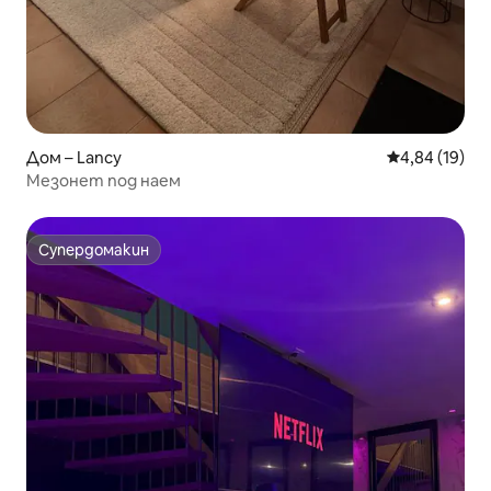
Дом – Lancy
Средна оценк
4,84 (19)
Мезонет под наем
Супердомакин
Супердомакин