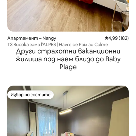
Апартамент – Nangy
Средна оценка
4,99 (182)
T3 Висока гама l'ALPES | Havre de Paix au Calme
Други страхотни ваканционни
жилища под наем близо до Baby
Plage
Избор на гостите
Избор на гостите