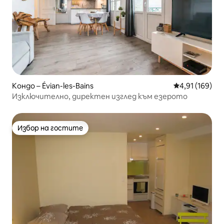
Кондо – Évian-les-Bains
Средна оценка
4,91 (169)
Изключително, директен изглед към езерото
Избор на гостите
Избор на гостите