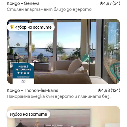
Кондо – Geneva
Средна оценк
4,97 (34)
Стилен апартамент близо до езерото
Избор на гостите
Най-популярен избор на гостите
Кондо – Thonon-les-Bains
Средна оценка
4,98 (124)
Панорамна гледка към езерото и планината без
съседи.
Избор на гостите
Избор на гостите