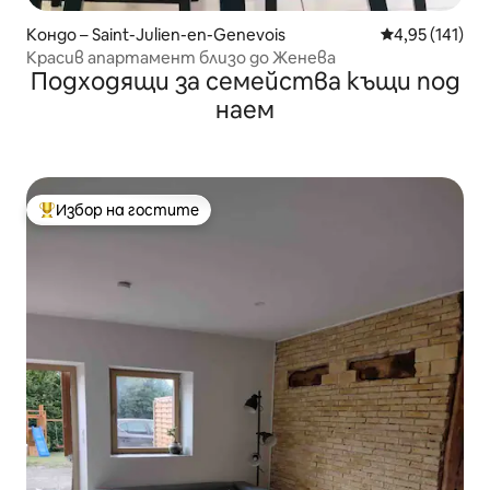
Кондо – Saint-Julien-en-Genevois
Средна оценка
4,95 (141)
Красив апартамент близо до Женева
Подходящи за семейства къщи под
наем
Избор на гостите
Най-популярен избор на гостите