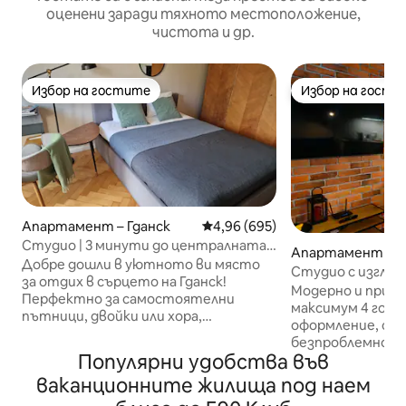
оценени заради тяхното местоположение,
чистота и др.
Избор на гостите
Избор на гости
Избор на гостите
Избор на гости
Апартамент – Гданск
Средна оценка: 4,96 от 5, 695
4,96 (695)
Студио | 3 минути до централната
Апартамент – Г
гара | Балкон и Wi-Fi
​Добре дошли в уютното ви място
Студио с изглед
за отдих в сърцето на Гданск!
Модерно и прив
Перфектно за самостоятелни
максимум 4 гост
пътници, двойки или хора,
оформление, ст
работещи дистанционно. ​📍 200 м до
безпроблемно с
централната гара и до 10 минути
Популярни удобства във
всекидневната и
пеша до Стария град 🍽️ На няколко
Насладете се на
ваканционните жилища под наем
крачки от барове, ресторанти и
покрива, фитнес
магазини 💻 Бърз Wi-Fi (475 Mbps) и