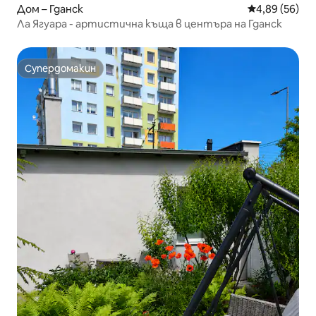
Дом – Гданск
Средна оценк
4,89 (56)
Ла Ягуара - артистична къща в центъра на Гданск
Супердомакин
Супердомакин