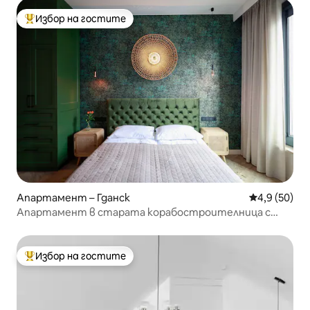
Избор на гостите
Най-популярен избор на гостите
Апартамент – Гданск
Средна оцен
4,9 (50)
Апартамент в старата корабостроителница с
най-добра гледка и безплатно паркиране
Избор на гостите
Най-популярен избор на гостите