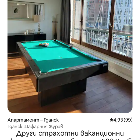
Апартамент – Гданск
Средна оценк
4,93 (99)
Гданск Шафарния Журав
Други страхотни ваканционни