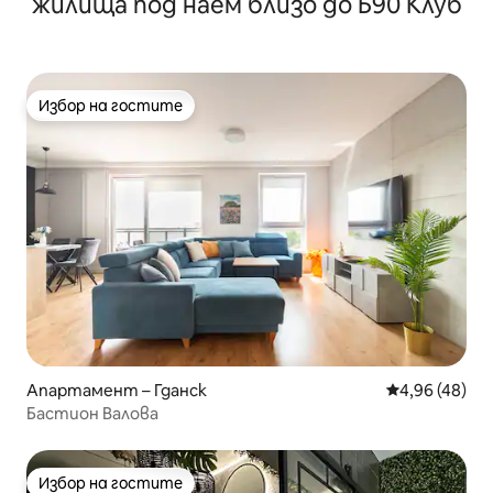
жилища под наем близо до Б90 Клуб
Избор на гостите
Избор на гостите
Апартамент – Гданск
Средна оценк
4,96 (48)
Бастион Валова
Избор на гостите
Избор на гостите