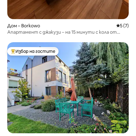
Дом – Borkowo
Средна о
5 (7)
Апартамент с джакузи – на 15 минути с кола от
Стария град
Избор на гостите
Най-популярен избор на гостите