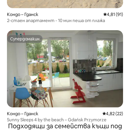
Кондо – Гданск
Средна оценк
4,81 (91)
2-стаен апартамент - 10 мин пеша от плажа
Супердомакин
Супердомакин
Кондо – Гданск
Средна оценк
4,82 (22)
Sunny Sleeps 4 by the beach – Gdańsk Przymorze
Подходящи за семейства къщи под