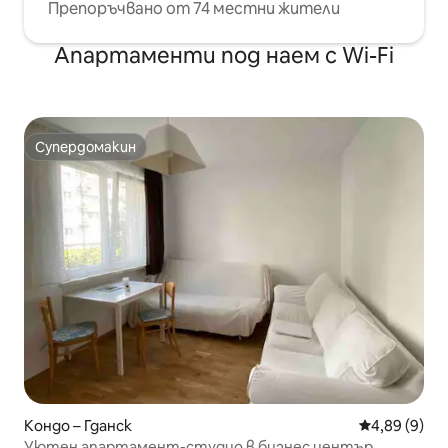
Препоръчвано от 74 местни жители
Апартаменти под наем с Wi-Fi
Супердомакин
Супердомакин
Кондо – Гданск
Средна оцен
4,89 (9)
Уютен апартамент-студио в бизнес център