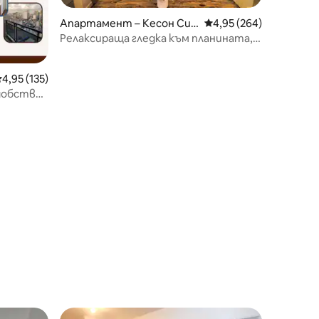
Апартамент – Кесон Си
Средна оценка: 4,95 
4,95 (264)
ти
Релаксираща гледка към планината,
2 спални | Бърз Wi-Fi + PS5
редна оценка: 4,95 от 5, 135 отзива
4,95 (135)
добства