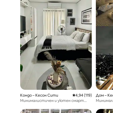
Кондо – Кесон Сити
Средна оценка: 4,94 о
4,94 (119)
Дом – К
Минималистичен и уютен смарт
Минимал
дом в Томас Морато, Квебек
спираща 