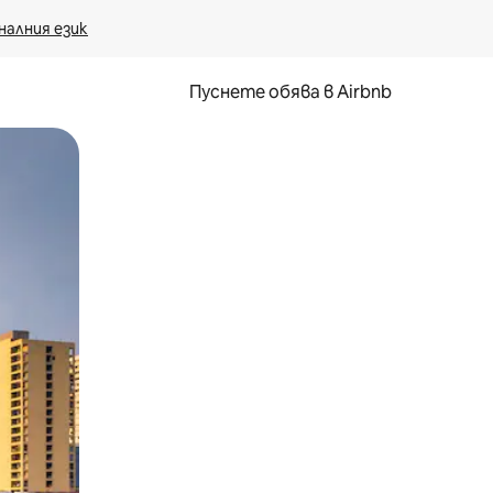
налния език
Пуснете обява в Airbnb