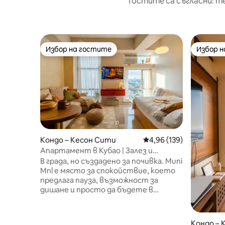
Гостите са съгласни: т
Избор на гостите
Избор 
Избор на гостите
Избор 
Кондо – Кесон Сити
Средна оценка: 4,96 о
4,96 (139)
Апартамент в Кубао | Залез и
градски светлини
В града, но създадено за почивка. Muni
Mnl е място за спокойствие, което
предлага пауза, възможност за
дишане и просто да бъдете в
рамките на метрото. ???? Над
оживения шум на града, Muni MNL
предлага спиращи дъха гледки към
Кондо – 