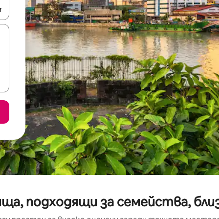
е клавишите със стрелки нагоре и надолу или навигирайте с д
а, подходящи за семейства, близо 