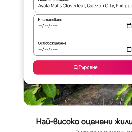
Когато резултатите се покажат, използвайт
Настаняване
Освобождаване
Търсене
Най-високо оценени жилищ