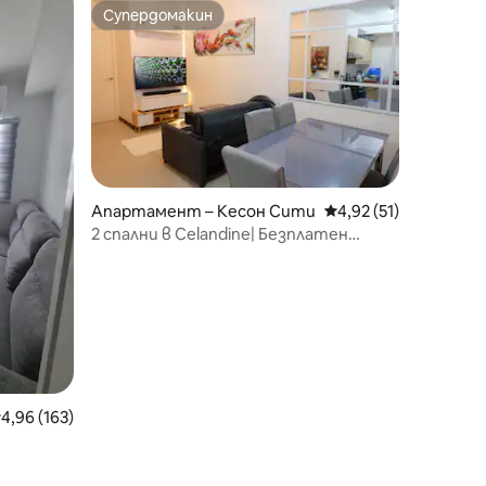
Супердомакин
Супердомакин
Апартамент – Кесон Сити
Средна оценка: 4,92
4,92 (51)
2 спални в Celandine| Безплатен
паркинг | Балкон | PS4
редна оценка: 4,96 от 5, 163 отзива
4,96 (163)
йн+ЗАБАВЛЕНИЕ