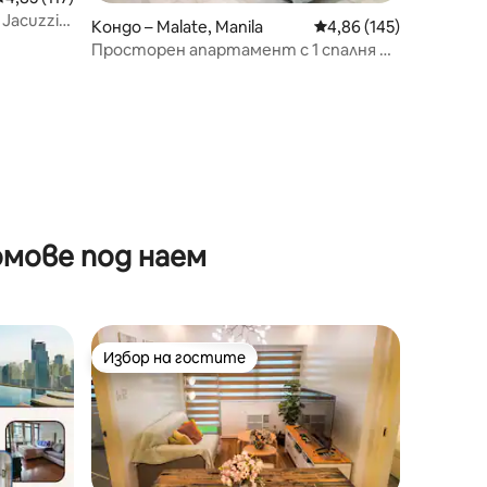
 Jacuzzi
Кондо – Malate, Manila
Средна оценка: 4,86 
4,86 (145)
Просторен апартамент с 1 спалня в
Манила с Disney+
мове под наем
Избор на гостите
тите
Избор на гостите