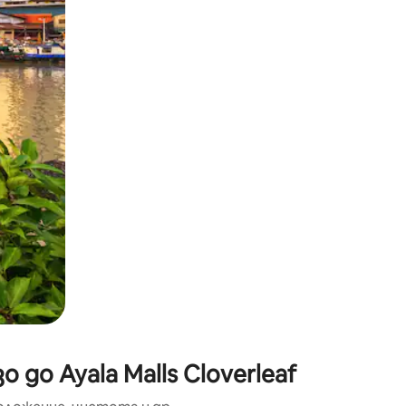
окосване или плъзгане.
до Ayala Malls Cloverleaf