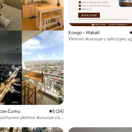
Кондо – Makati
С
Уютно жилище с луксозни у
и търговски център
т 5, 119 отзива
есон Сити
Средна оценка: 5 от 5, 24 отзива
5 (24)
истично уютно жилище със
дъха гледка