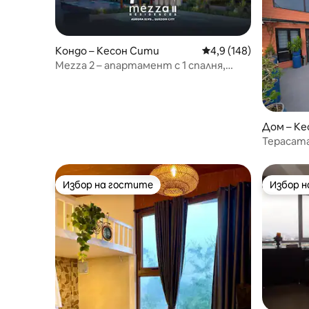
Кондо – Кесон Сити
Средна оценка: 4,9 о
4,9 (148)
Mezza 2 – апартамент с 1 спалня,
басейн, обновен през 2025 г.
Дом – К
Терасата
Избор на гостите
Избор 
Избор на гостите
Избор 