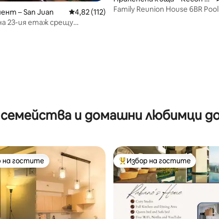
ити
Family Reunion House 6BR Pool
нт – San Juan
Средна оценка: 4,82 от 5, 112 отзива
4,82 (112)
Karaoke
а 23-ия етаж срещу
ия център Greenhills
т 5, 135 отзива
 семейства и домашни любимци до
 на гостите
Избор на гостите
улярен избор на гостите
Най-популярен избор на гос