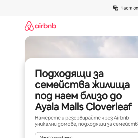
Пропускане
Част от
към
съдържанието
Подходящи за
семейства жилища
под наем близо до
Ayala Malls Cloverleaf
Намерете и резервирайте чрез Airbnb
уникални домове, подходящи за семейств
Местоположение