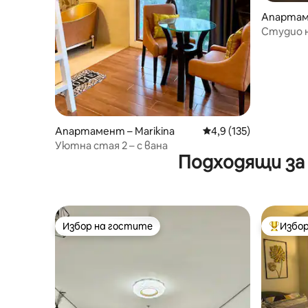
Апартаме
Студио н
търговск
Апартамент – Marikina
Средна оценка: 4,9 о
4,9 (135)
Уютна стая 2 – с вана
Подходящи за
Избор на гостите
Избор
Избор на гостите
Най-поп