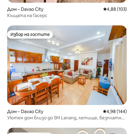
Дом – Davao City
Средна оценка
4,88 (103)
Къщата на Гасерс
Избор на гостите
Избор на гостите
Дом – Davao City
Средна оценка
4,98 (144)
Уютен дом близо до SM Lanang, летище, безплатно
паркиране