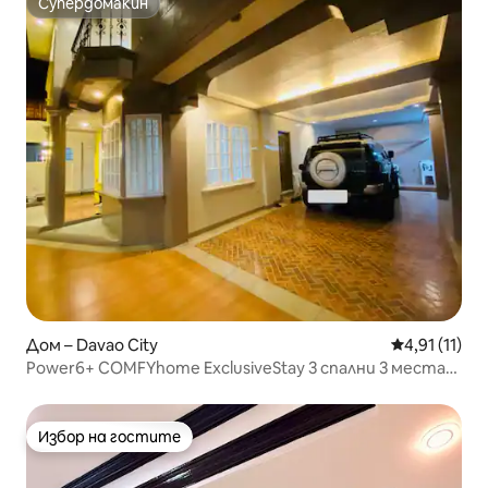
Супердомакин
Супердомакин
Дом – Davao City
Средна оцен
4,91 (11)
Power6+ COMFYhome ExclusiveStay 3 спални 3 места
за паркиране
Избор на гостите
Избор на гостите