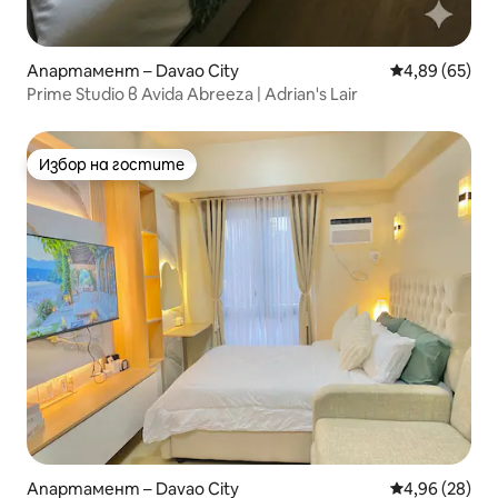
Апартамент – Davao City
Средна оценк
4,89 (65)
Prime Studio в Avida Abreeza | Adrian's Lair
Избор на гостите
Избор на гостите
Апартамент – Davao City
Средна оценк
4,96 (28)