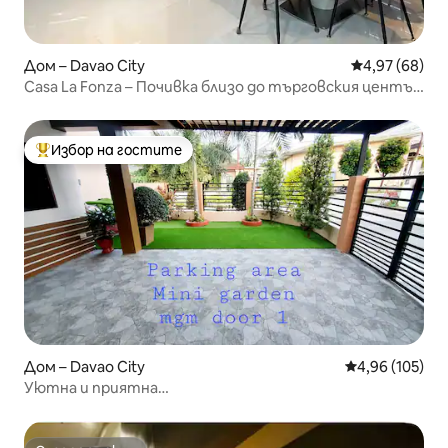
Дом – Davao City
Средна оценк
4,97 (68)
Casa La Fonza – Почивка близо до търговския център
Abreeza
Избор на гостите
Най-популярен избор на гостите
Дом – Davao City
Средна оценка
4,96 (105)
Уютна и приятна
обстановка•Апартамент1•Дуплекс•10 минути до
летището•