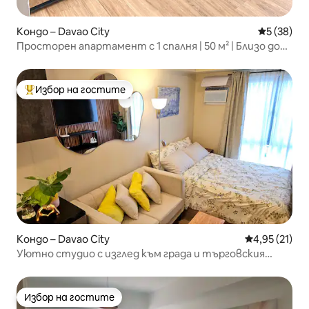
Кондо – Davao City
Средна оц
5 (38)
Просторен апартамент с 1 спалня | 50 м² | Близо до
Abreeza Mall
Избор на гостите
Най-популярен избор на гостите
Кондо – Davao City
Средна оценк
4,95 (21)
Уютно студио с изглед към града и търговския
център Abreeza
Избор на гостите
Избор на гостите