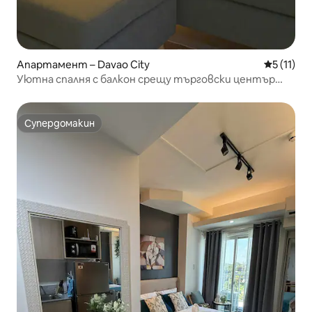
Апартамент – Davao City
Средна оц
5 (11)
Уютна спалня с балкон срещу търговски център
Abreeza
Супердомакин
Супердомакин