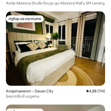
Avida Abreeza Studio близо до Abreeza Mall и SM Lanang
Избор на гостите
Избор на гостите
Апартамент – Davao City
Средна оценка
4,88 (114)
Бягство в лозята