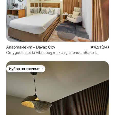
Апартамент – Davao City
Средна оценк
4,91 (94)
Студио Inspiria Vibe: без такса за почистване |
Abreeza
Избор на гостите
Избор на гостите