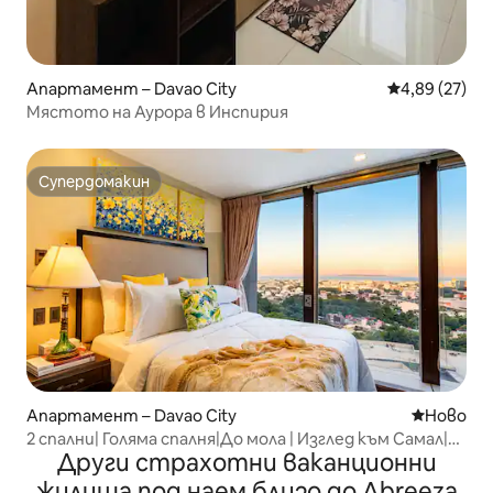
Апартамент – Davao City
Средна оценк
4,89 (27)
Мястото на Аурора в Инспирия
Супердомакин
Супердомакин
Апартамент – Davao City
Ново мяс
Ново
2 спални| Голяма спалня|До мола | Изглед към Самал|За
Други страхотни ваканционни
5 души
жилища под наем близо до Abreeza