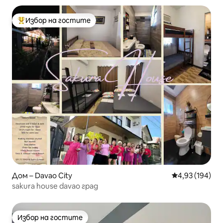
Избор на гостите
Най-популярен избор на гостите
Дом – Davao City
Средна оценка
4,93 (194)
sakura house davao град
Избор на гостите
Избор на гостите