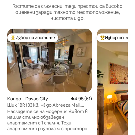
Гостите са съгласни: тези престои са високо
оценени заради тяхното местоположение,
чистота и др.
Избор на гостите
Избор на гос
Най-популярен избор на гостите
Най-популярен 
Кондо – Davao City
Средна оценка: 4,95 от 5, 61
4,95 (61)
Шик 1BR (33 кв. м) до Abreeza Mall,
резервирайте днес!
Насладете се на модерния живот в
нашия стилно обзаведен
апартамент с 1 спалня. Този
апартамент разполага с просторно
оформление с много естествена