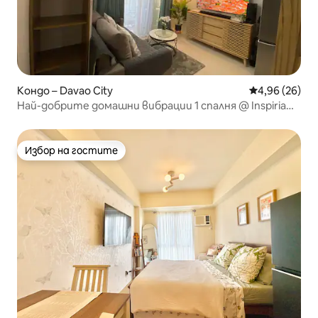
Кондо – Davao City
Средна оценк
4,96 (26)
Най-добрите домашни вибрации 1 спалня @ Inspiria
кондоминиум
Избор на гостите
Избор на гостите