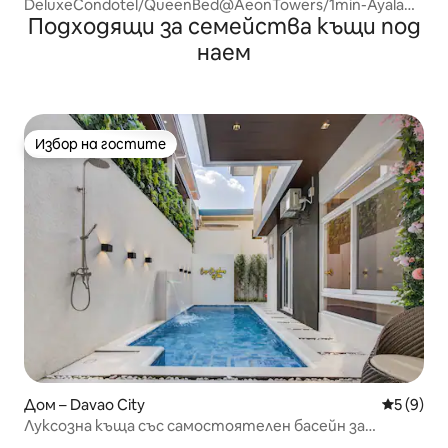
DeluxeCondotel/QueenBed@AeonTowers/1min-Ayala
Подходящи за семейства къщи под
Mall (Луксозен кондотел/Легло Queen/Кулите Aeon/1
минута до мол Ayala)
наем
Избор на гостите
Избор на гостите
Дом – Davao City
Средна о
5 (9)
Луксозна къща със самостоятелен басейн за
събирания