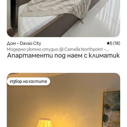
Дом – Davao City
Средна оц
5 (18)
Модерно уютно студио @ Camella Northpoint –
Апартаменти под наем с климатик
сграда 5
Избор на гостите
Избор на гостите