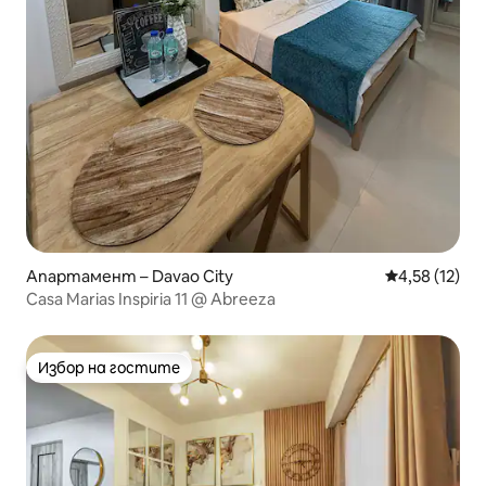
Апартамент – Davao City
Средна оценк
4,58 (12)
Casa Marias Inspiria 11 @ Abreeza
Избор на гостите
Избор на гостите