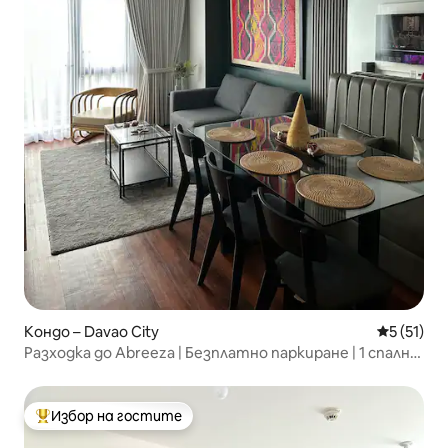
Кондо – Davao City
Средна оц
5 (51)
Разходка до Abreeza | Безплатно паркиране | 1 спалня,
модерен, 50 кв.м.
Избор на гостите
Най-популярен избор на гостите