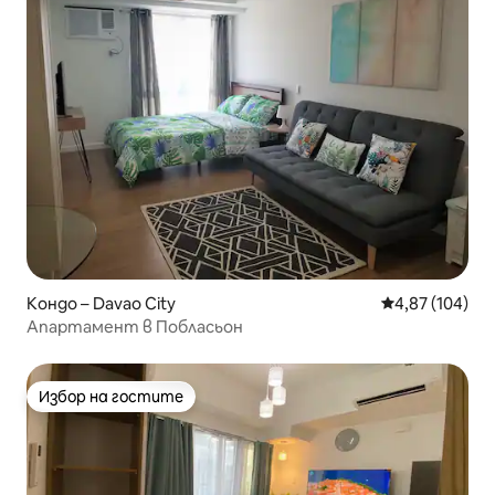
Кондо – Davao City
Средна оценка
4,87 (104)
Апартамент в Побласьон
Избор на гостите
Избор на гостите