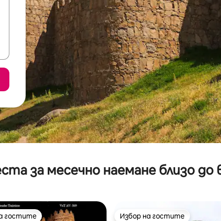
ста за месечно наемане близо до 
на гостите
Избор на гостите
на гостите
Избор на гостите