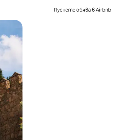
Пуснете обява в Airbnb
окосване или плъзгане.