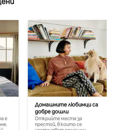
цени
Домашните любимци са
добре дошли
а е
Открийте места за
не.
престой, в които се