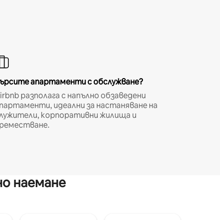
ърсите апартаменти с обслужване?
irbnb разполага с напълно обзаведени
партаменти, идеални за настаняване на
лужители, корпоративни жилища и
реместване.
но наемане