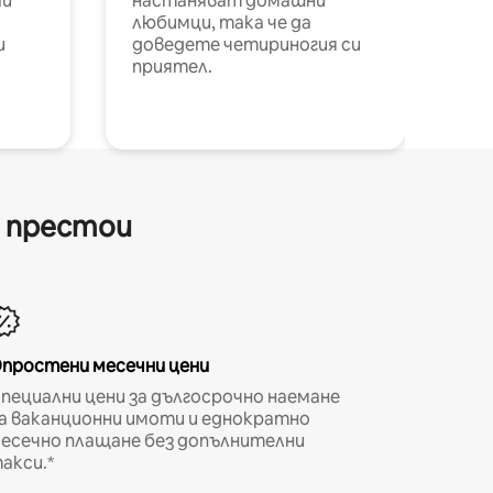
ай
настаняват домашни
любимци, така че да
и
доведете четириногия си
приятел.
и престои
простени месечни цени
пециални цени за дългосрочно наемане
а ваканционни имоти и еднократно
есечно плащане без допълнителни
акси.*