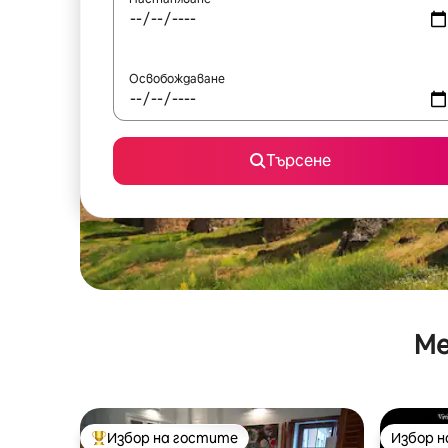
Освобождаване
Търсене
Ме
Избор на гостите
Избор 
Най-популярен избор на гостите
Избор 