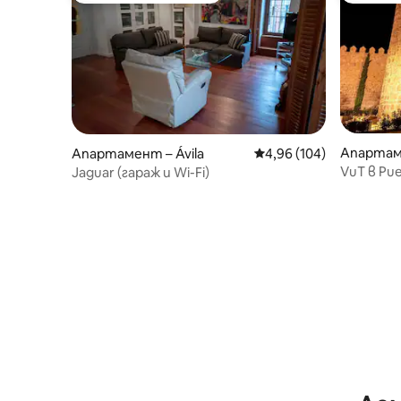
Апартаме
Апартамент – Ávila‎
Средна оценка: 4,96 о
4,96 (104)
VuT в Pue
Jaguar (гараж и Wi-Fi)
невъзмо