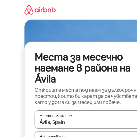
Пропускане
към
съдържанието
Места за месечно
наемане в района на
Ávila
Открийте места под наем за дългосрочн
престои, които ви карат да се чувстват
като у дома си за месец или повече.
Местоположение
Когато резултатите се покажат, използвайт
Настаняване