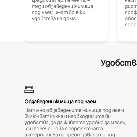
градски апартаменти –
наст
тези обзаведени жилища
дист
под наем имат всички
проф
удобства на дома.
обос
прос
Удобства
Обзаведени жилища под наем
Напълно обзаведените жилища под наем
включват кухня и необходимите ви
удобства, за да живеете удобно за месец
или повече. Това е перфектната
алтернатива на преотдаването под