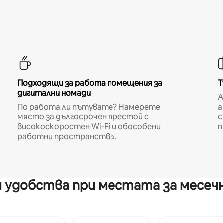
Подходящи за работа помещения за
Т
дигитални номади
A
По работа ли пътувате? Намерете
а
място за дългосрочен престой с
с
високоскоростен Wi-Fi и обособени
п
работни пространства.
 удобства при местата за месеч