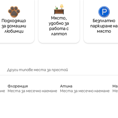
Място,
Подходящо
Безплатно
удобно за
за домашни
паркиране на
работа с
любимци
място
лаптоп
Други типове места за престой
Флоренция
Атина
Ма
ане
Места за месечно наемане
Места за месечно наемане
Ме