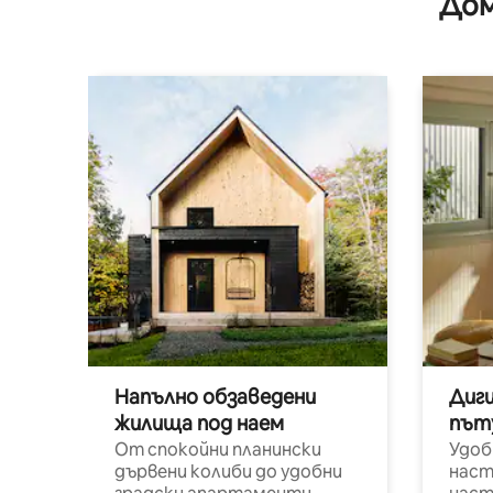
Дом
Напълно обзаведени
Диг
жилища под наем
път
От спокойни планински
Удоб
дървени колиби до удобни
наст