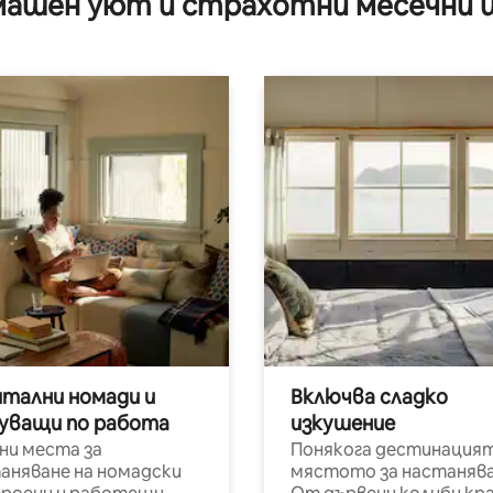
ашен уют и страхотни месечни 
итални номади и
Включва сладко
уващи по работа
изкушение
ни места за
Понякога дестинацият
аняване на номадски
мястото за настанява