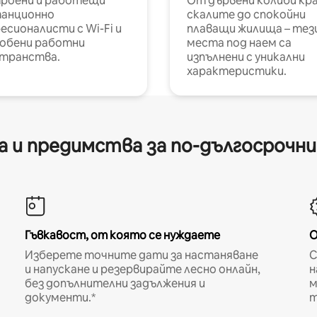
роени и работещи
От дървени колиби кр
анционно
скалите до спокойни
есионалисти с Wi-Fi и
плаващи жилища – тез
обени работни
места под наем са
транства.
изпълнени с уникални
характеристики.
 и предимства за по-дългосрочн
Гъвкавост, от която се нуждаете
О
Изберете точните дати за настаняване
С
и напускане и резервирайте лесно онлайн,
н
без допълнителни задължения и
м
документи.*
т