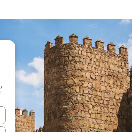
и
е
е клавишите със стрелки нагоре и надолу или навигирайте с д