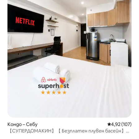
Кондо – Себу
Средна оценка
4,92 (107)
【СУПЕРДОМАКИН】【 Безплатен плувен басейн】【
Безплатен Netflix】 1511