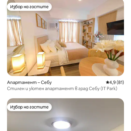
Избор на гостите
Избор на гостите
Апартамент – Себу
Средна оцен
4,9 (81)
Стилен и уютен апартамент в град Себу (IT Park)
Избор на гостите
Избор на гостите