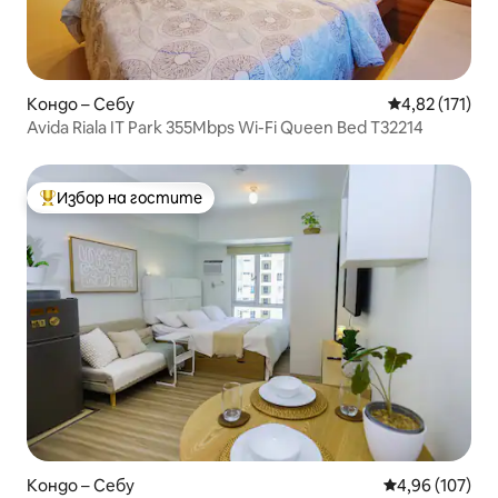
Кондо – Себу
Средна оценка
4,82 (171)
Avida Riala IT Park 355Mbps Wi-Fi Queen Bed T32214
Избор на гостите
Най-популярен избор на гостите
Кондо – Себу
Средна оценка
4,96 (107)