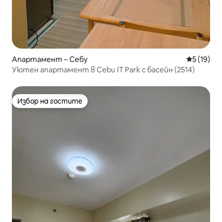
Апартамент – Себу
Средна оц
5 (19)
Уютен апартамент в Cebu IT Park с басейн (2514)
Избор на гостите
Избор на гостите