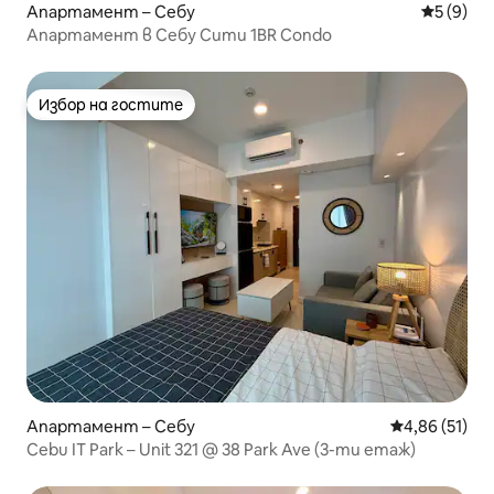
Апартамент – Себу
Средна о
5 (9)
Апартамент в Себу Сити 1BR Condo
Избор на гостите
Избор на гостите
Апартамент – Себу
Средна оценк
4,86 (51)
Cebu IT Park – Unit 321 @ 38 Park Ave (3-ти етаж)