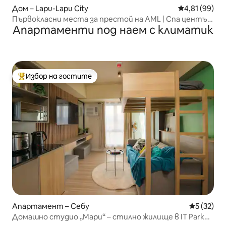
Дом – Lapu-Lapu City
Средна оценк
4,81 (99)
Първокласни места за престой на AML | Спа център
Апартаменти под наем с климатик
Mactan Serenity
Избор на гостите
Най-популярен избор на гостите
Апартамент – Себу
Средна оц
5 (32)
Домашно студио „Мари“ – стилно жилище в IT Park