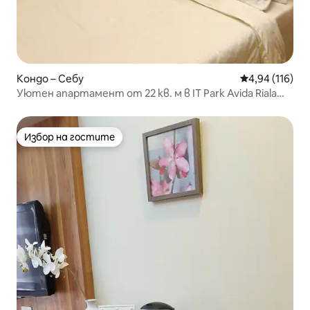
Кондо – Себу
Средна оценка
4,94 (116)
Уютен апартамент от 22 кв. м в IT Park Avida Riala
Tower 4
Избор на гостите
Избор на гостите