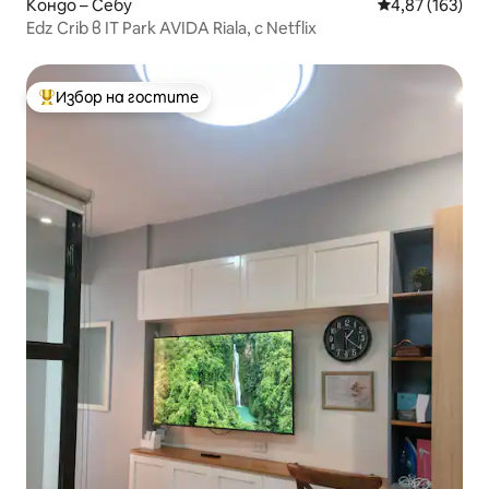
Кондо – Себу
Средна оценка
4,87 (163)
Edz Crib в IT Park AVIDA Riala, с Netflix
Избор на гостите
Най-популярен избор на гостите