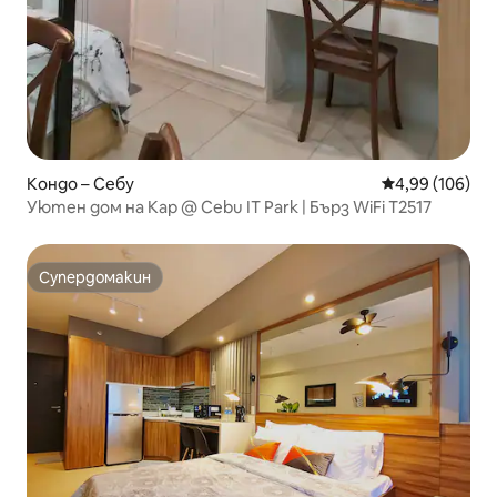
Кондо – Себу
Средна оценка
4,99 (106)
Уютен дом на Kap @ Cebu IT Park | Бърз WiFi T2517
Супердомакин
Супердомакин