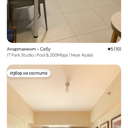
Апартамент – Себу
Средна оц
5 (10)
IT Park Studio | Pool & 200Mbps | Near Ayala!
Избор на гостите
Избор на гостите