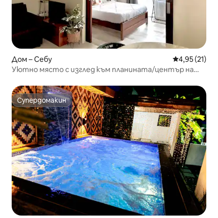
Дом – Себу
Средна оценк
4,95 (21)
Уютно място с изглед към планината/център на
Себу близо до Фуенте
Супердомакин
Супердомакин