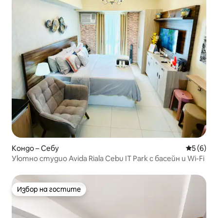
Кондо – Себу
Средна о
5 (6)
Уютно студио Avida Riala Cebu IT Park с басейн и Wi-Fi
Избор на гостите
Избор на гостите