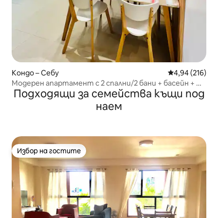
Кондо – Себу
Средна оценка
4,94 (216)
Модерен апартамент с 2 спални/2 бани + басейн + ИТ
Подходящи за семейства къщи под
парк
наем
Избор на гостите
Избор на гостите