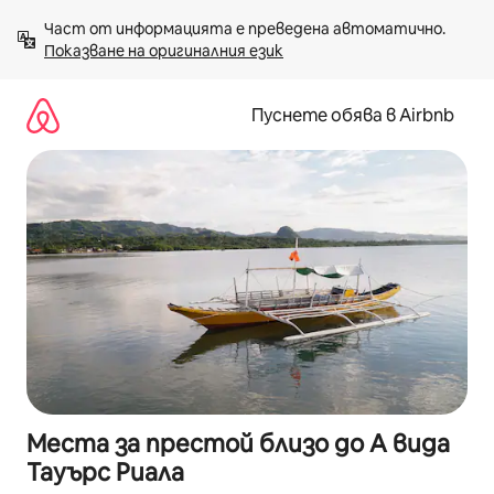
Пропускане
Част от информацията е преведена автоматично. 
към
Показване на оригиналния език
съдържанието
Пуснете обява в Airbnb
Места за престой близо до А вида
Тауърс Риала