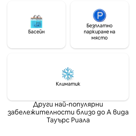
и магазина. 3 минути пеша до клона
работа.
на парка Ayala Central Haiti Park, 15
минути до SM Mall/Ayala Cebu Mall, 35
минути до летище Mactan на 50
Безплатно
минути.
Басейн
паркиране на
място
Климатик
Други най-популярни
забележителности близо до А вида
Тауърс Риала