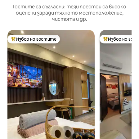
Гостите са съгласни: тези престои са високо
оценени заради тяхното местоположение,
чистота и др.
Избор на гостите
Избор на гос
Най-популярен избор на гостите
Най-популярен 