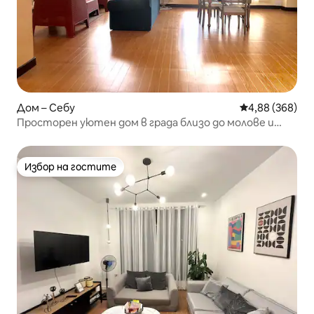
Дом – Себу
Средна оценка
4,88 (368)
Просторен уютен дом в града близо до молове и
фонтан
Избор на гостите
Избор на гостите