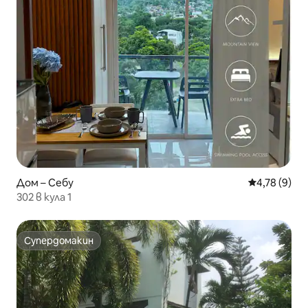
Дом – Себу
Средна оцен
4,78 (9)
302 в кула 1
Супердомакин
Супердомакин