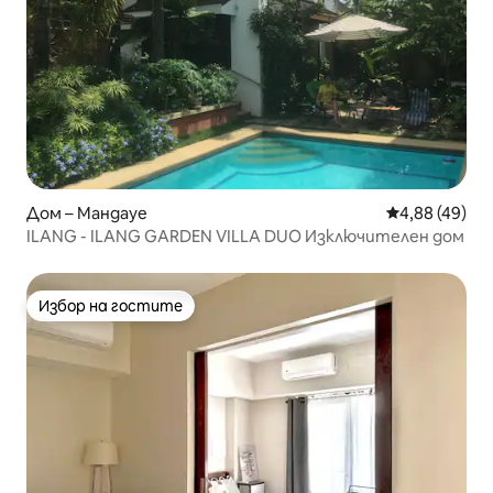
Дом – Мандауе
Средна оценк
4,88 (49)
ILANG - ILANG GARDEN VILLA DUO Изключителен дом
Избор на гостите
Избор на гостите