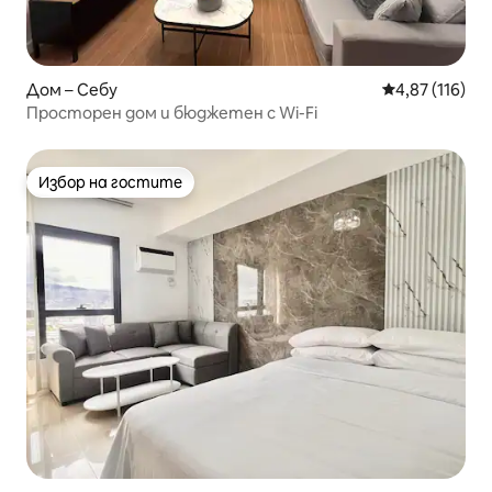
Дом – Себу
Средна оценка
4,87 (116)
Просторен дом и бюджетен с Wi-Fi
Избор на гостите
Избор на гостите