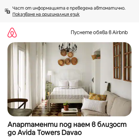
Пропускане
Част от информацията е преведена автоматично. 
към
Показване на оригиналния език
съдържанието
Пуснете обява в Airbnb
Апартаменти под наем в близост
до Avida Towers Davao