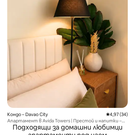
Кондо – Davao City
Средна оценк
4,97 (34)
Апартамент в Avida Towers | Престой и напитки –
Подходящи за домашни любимци
неограничено кафе