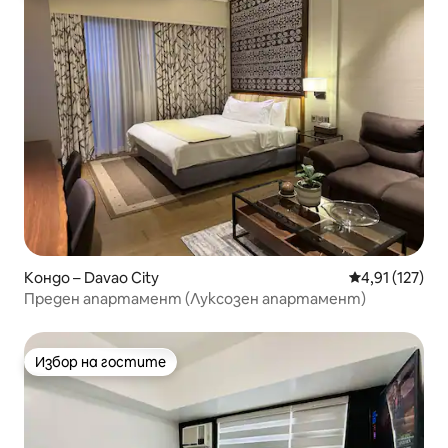
Кондо – Davao City
Средна оценка
4,91 (127)
Преден апартамент (Луксозен апартамент)
Избор на гостите
Избор на гостите