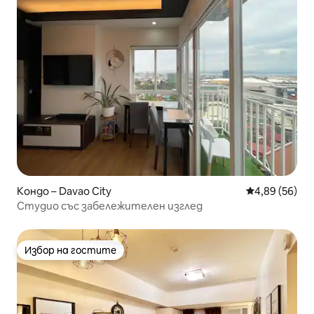
Кондо – Davao City
Средна оценк
4,89 (56)
Студио със забележителен изглед
Избор на гостите
Избор на гостите