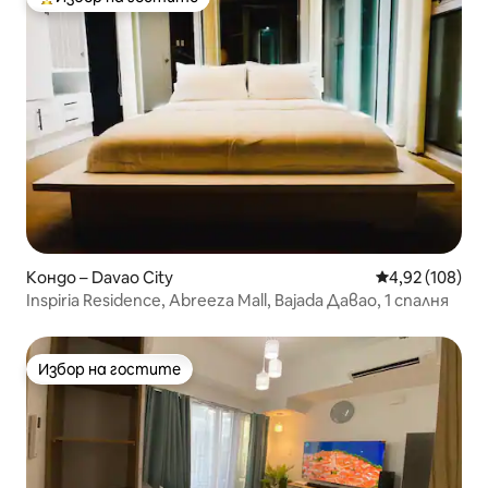
Най-популярен избор на гостите
Кондо – Davao City
Средна оценка
4,92 (108)
Inspiria Residence, Abreeza Mall, Bajada Давао, 1 спалня
Избор на гостите
Избор на гостите