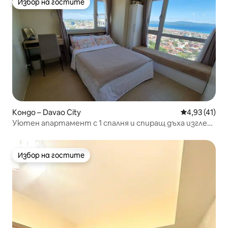
Избор на гостите
Избор на гостите
Кондо – Davao City
Средна оценк
4,93 (41)
Уютен апартамент с 1 спалня и спиращ дъха изглед
към града
Избор на гостите
Избор на гостите