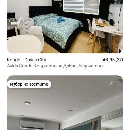
Кондо – Davao City
Средна оценк
4,95 (37)
Avida Condo в сърцето на Давао, безплатно
паркиране
Избор на гостите
Избор на гостите