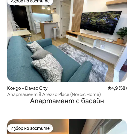
Избор на гостите
Избор на гостите
Кондо – Davao City
Средна оцен
4,9 (58)
Апартамент в Arezzo Place (Nordic Home)
Апартамент с басейн
Избор на гостите
Избор на гостите