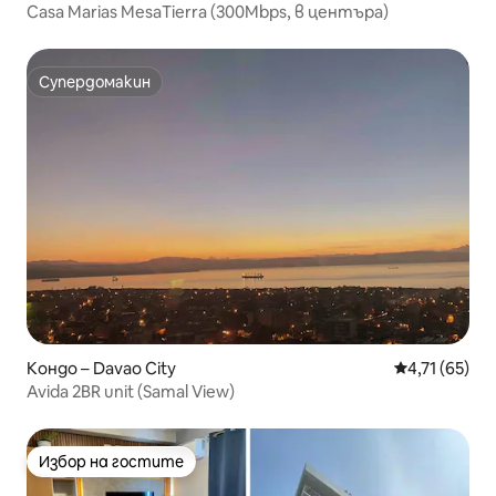
Casa Marias MesaTierra (300Mbps, в центъра)
Супердомакин
Супердомакин
Кондо – Davao City
Средна оценк
4,71 (65)
Avida 2BR unit (Samal View)
Избор на гостите
Избор на гостите