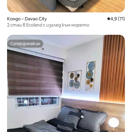
Кондо – Davao City
Средна оцен
4,9 (71)
2 стаи в Ecoland с изглед към морето
Супердомакин
Супердомакин