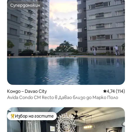
Супердомакин
Супердомакин
Кондо – Davao City
Средна оценка
4,74 (114)
Avida Condo CM Recto в Давао близо до Марко Поло
Избор на гостите
Най-популярен избор на гостите