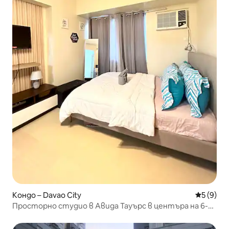
Кондо – Davao City
Средна о
5 (9)
Просторно студио в Авида Тауърс в центъра на 6-ия
етаж