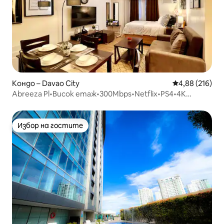
Кондо – Davao City
Средна оценка
4,88 (216)
Abreeza Pl•Висок етаж•300Mbps•Netflix•PS4•4K
телевизор
Избор на гостите
Избор на гостите