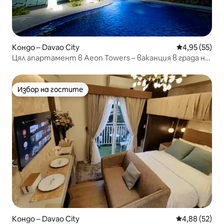
Кондо – Davao City
Средна оценк
4,95 (55)
Цял апартамент в Aeon Towers – ваканция в града на
Розали
Избор на гостите
Избор на гостите
Кондо – Davao City
Средна оценк
4,88 (52)