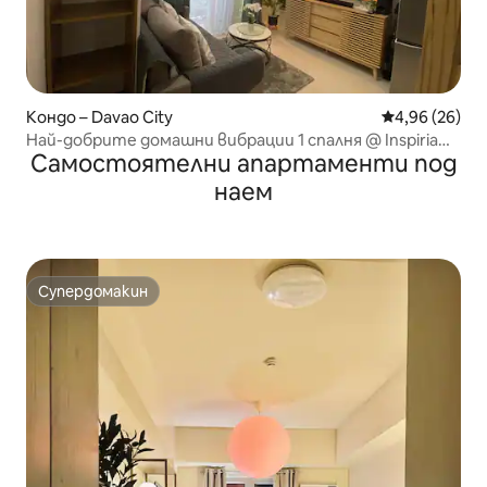
Кондо – Davao City
Средна оценк
4,96 (26)
Най-добрите домашни вибрации 1 спалня @ Inspiria
Самостоятелни апартаменти под
кондоминиум
наем
Супердомакин
Супердомакин