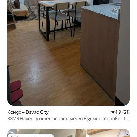
Кондо – Davao City
Средна оцен
4,9 (21)
B3MS Haven: уютен апартамент в земни тонове | 1
спалня