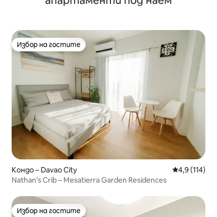
апартаменти под наем
Избор на гостите
Избор на гостите
Кондо – Davao City
Средна оценк
4,9 (114)
Nathan's Crib – Mesatierra Garden Residences
Избор на гостите
Избор на гостите