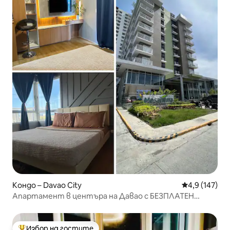
Кондо – Davao City
Средна оценк
4,9 (147)
Апартамент в центъра на Давао с БЕЗПЛАТЕН
БАСЕЙН
Избор на гостите