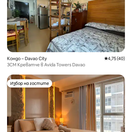
Кондо – Davao City
Средна оценк
4,75 (40)
3CM Креватче в Avida Towers Davao
Избор на гостите
Избор на гостите