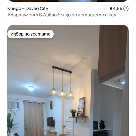
Кондо – Davao City
Средна оцен
4,86 (7)
Апартамент в Давао близо до летището и кея
Самал
Избор на гостите
Избор на гостите