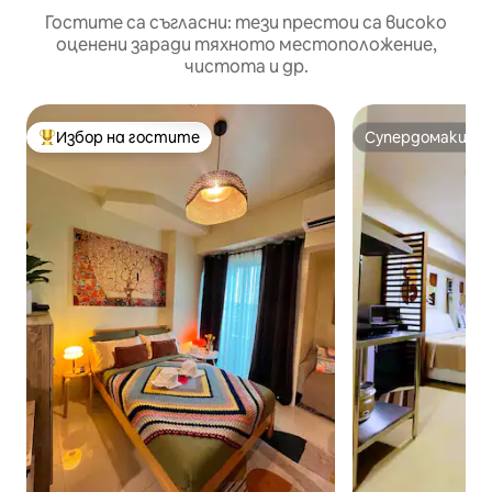
Гостите са съгласни: тези престои са високо
оценени заради тяхното местоположение,
чистота и др.
Избор на гостите
Супердомакин
Най-популярен избор на гостите
Супердомакин