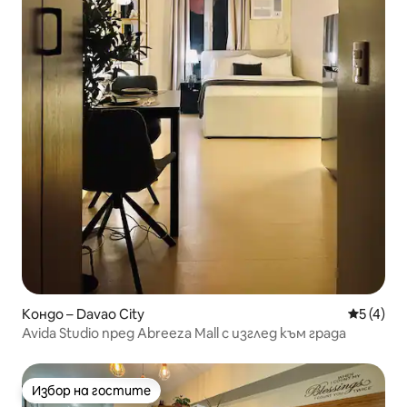
Кондо – Davao City
Средна о
5 (4)
Avida Studio пред Abreeza Mall с изглед към града
Избор на гостите
Избор на гостите