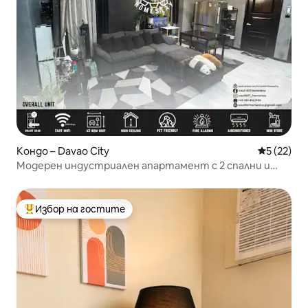
Кондо – Davao City
Средна оц
5 (22)
Модерен индустриален апартамент с 2 спални и
1 баня, 63 кв. м | Ъглов
Избор на гостите
Най-популярен избор на гостите