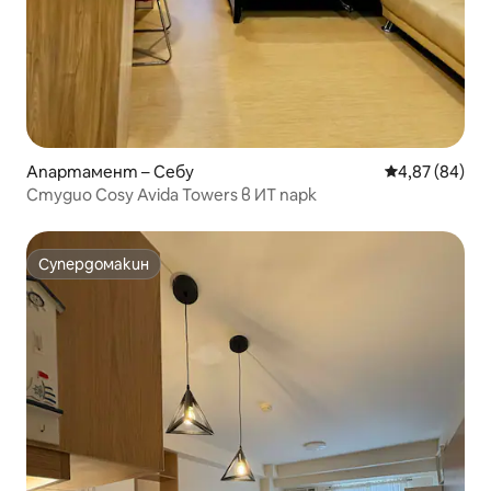
Апартамент – Себу
Средна оценк
4,87 (84)
Студио Cosy Avida Towers в ИТ парк
Супердомакин
Супердомакин