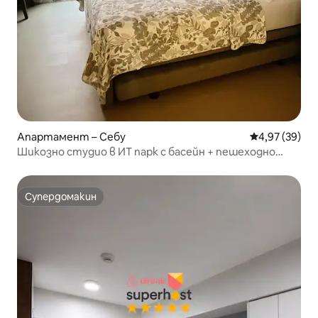
Апартамент – Себу
Средна оценк
4,97 (39)
Шикозно студио в ИТ парк с басейн + пешеходно
разстояние до търговски център
Супердомакин
Супердомакин