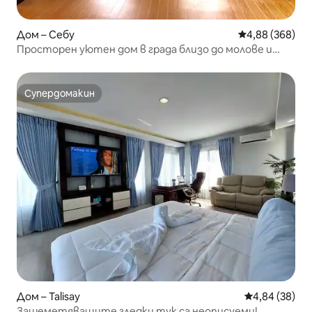
Дом – Себу
Средна оценка
4,88 (368)
Просторен уютен дом в града близо до молове и
фонтан
Супердомакин
Супердомакин
Дом – Talisay
Средна оценк
4,84 (38)
Зашеметяващите гледки тук са неописуеми!