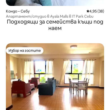
Кондо – Себу
Средна оценк
4,95 (38)
Апартамент/студио в Ayala Malls в IT Park Cebu
Подходящи за семейства къщи под
наем
Избор на гостите
Избор на гостите