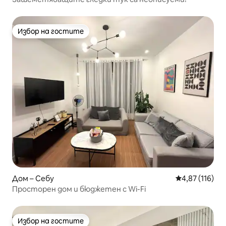
Избор на гостите
Избор на гостите
Дом – Себу
Средна оценка
4,87 (116)
Просторен дом и бюджетен с Wi-Fi
Избор на гостите
Избор на гостите