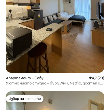
Апартамент – Себу
Средна оцен
4,7 (20)
Уютно чисто студио – бърз Wi-Fi, Netflix, достъп до
басейн
Избор на гостите
Избор на гостите