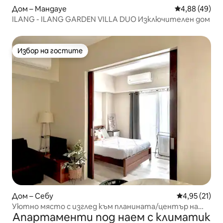
Дом – Мандауе
Средна оценк
4,88 (49)
ILANG - ILANG GARDEN VILLA DUO Изключителен дом
Избор на гостите
Избор на гостите
Дом – Себу
Средна оценк
4,95 (21)
Уютно място с изглед към планината/център на
Апартаменти под наем с климатик
Себу близо до Фуенте