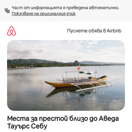
Пропускане
Част от информацията е преведена автоматично. 
към
Показване на оригиналния език
съдържанието
Пуснете обява в Airbnb
Места за престой близо до Аведа
Тауърс Себу