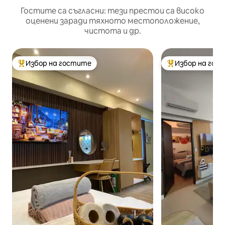
Гостите са съгласни: тези престои са високо
оценени заради тяхното местоположение,
чистота и др.
Избор на гостите
Избор на гос
Най-популярен избор на гостите
Най-популярен 