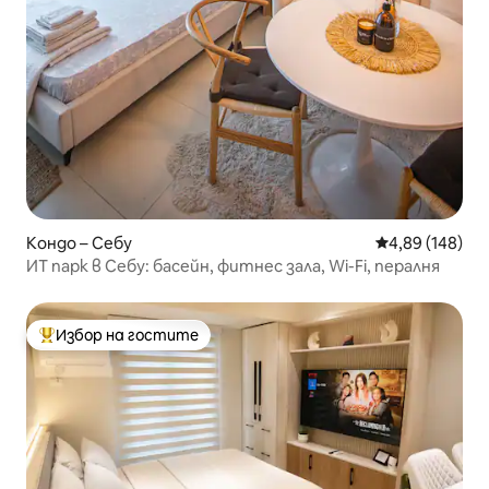
Кондо – Себу
Средна оценка
4,89 (148)
ИТ парк в Себу: басейн, фитнес зала, Wi-Fi, пералня
Избор на гостите
Най-популярен избор на гостите