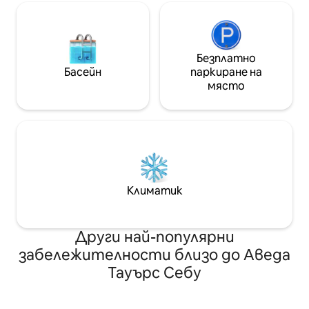
и магазина. 3 минути пеша до клона
работа.
на парка Ayala Central Haiti Park, 15
минути до SM Mall/Ayala Cebu Mall, 35
минути до летище Mactan на 50
Безплатно
минути.
Басейн
паркиране на
място
Климатик
Други най-популярни
забележителности близо до Аведа
Тауърс Себу