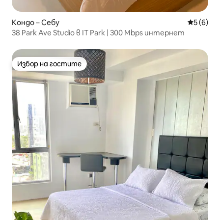
Кондо – Себу
Средна о
5 (6)
38 Park Ave Studio в IT Park | 300 Mbps интернет
Избор на гостите
Избор на гостите