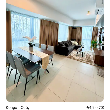
Кондо – Себу
Средна оценк
4,94 (70)