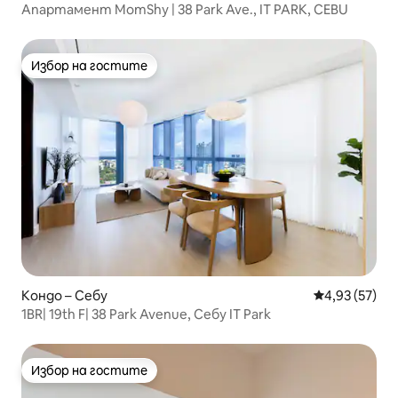
Апартамент MomShy | 38 Park Ave., IT PARK, CEBU
Избор на гостите
Избор на гостите
Кондо – Себу
Средна оценк
4,93 (57)
1BR| 19th F| 38 Park Avenue, Себу IT Park
Избор на гостите
Избор на гостите