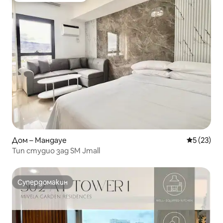
Дом – Мандауе
Средна оц
5 (23)
Тип студио зад SM Jmall
Супердомакин
Супердомакин