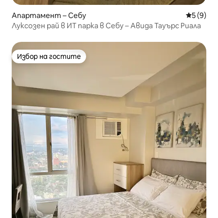
Апартамент – Себу
Средна о
5 (9)
Луксозен рай в ИТ парка в Себу – Авида Тауърс Риала
Избор на гостите
Избор на гостите