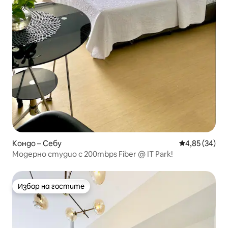
Кондо – Себу
Средна оценк
4,85 (34)
Модерно студио с 200mbps Fiber @ IT Park!
Избор на гостите
Избор на гостите