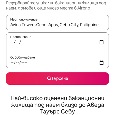
Резервирайте уникални ваканционни жилища под
наем, домове и още много места в Airbnb
Местоположение
Когато резултатите се покажат, използвайте клавишите 
Настаняване
Освобождаване
Търсене
Най-високо оценени ваканционни
жилища под наем близо до Аведа
Тауърс Себу