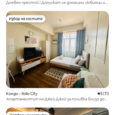
Дневен престой | Допускат се домашни любимци и
басейн!
Избор на гостите
Избор на гостите
Кондо – Iloilo City
Средна оц
5 (11)
Апартаментът на Джей Джей за почивка близо до
MegaWorld в Илоило Сити