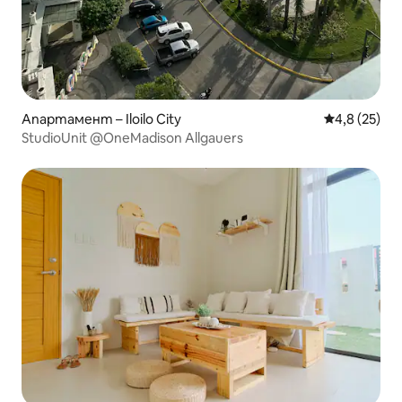
Апартамент – Iloilo City
Средна оцен
4,8 (25)
StudioUnit @OneMadison Allgauers