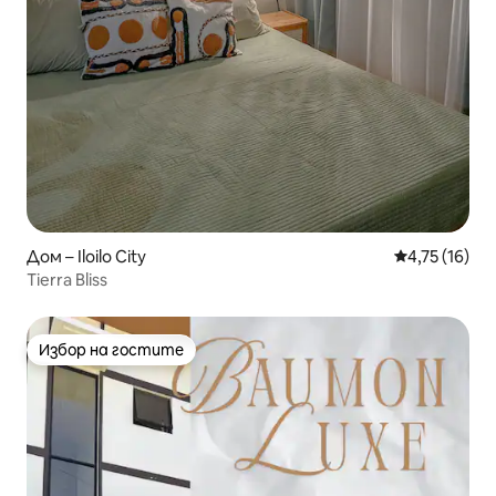
Дом – Iloilo City
Средна оценк
4,75 (16)
Tierra Bliss
Избор на гостите
Избор на гостите