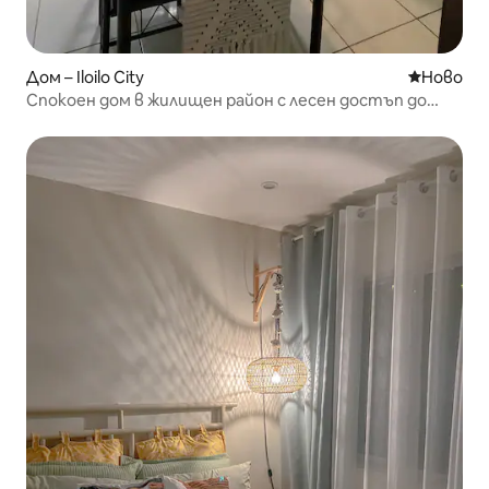
Дом – Iloilo City
Ново мяс
Ново
Спокоен дом в жилищен район с лесен достъп до
града