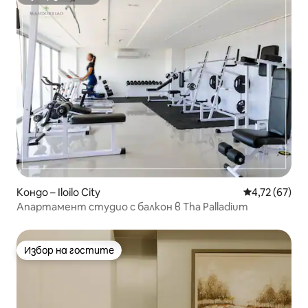
Супердомакин
Кондо – Iloilo City
Средна оценк
4,72 (67)
Апартамент студио с балкон в Tha Palladium
Избор на гостите
Избор на гостите