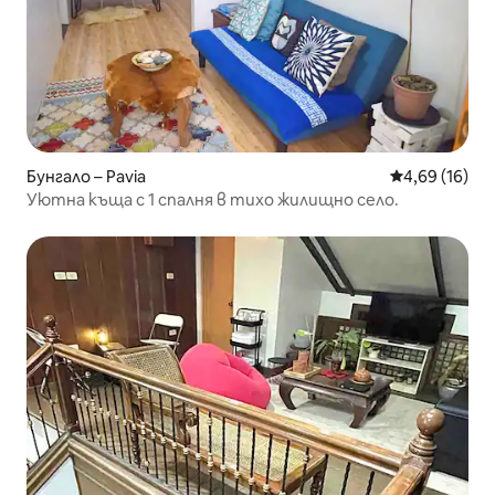
Бунгало – Pavia
Средна оценк
4,69 (16)
Уютна къща с 1 спалня в тихо жилищно село.