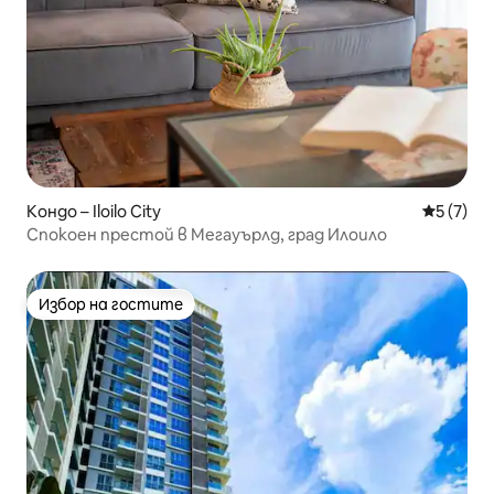
Кондо – Iloilo City
Средна о
5 (7)
Спокоен престой в Мегауърлд, град Илоило
Избор на гостите
Избор на гостите