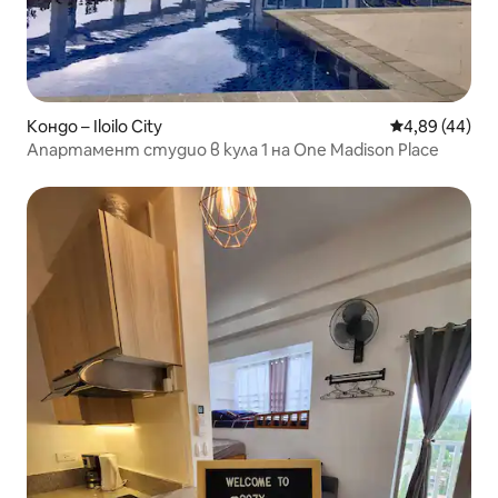
Кондо – Iloilo City
Средна оценк
4,89 (44)
Апартамент студио в кула 1 на One Madison Place