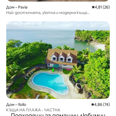
Дом – Pavia
Средна оценк
4,81 (26)
Най-достъпната, уютна и модерна къща
(безплатен Netflix)
Дом – Iloilo
Средна оценк
4,86 (74)
КЪЩА НА ПЛАЖА - ЧАСТНА
Подходящи за домашни любимци