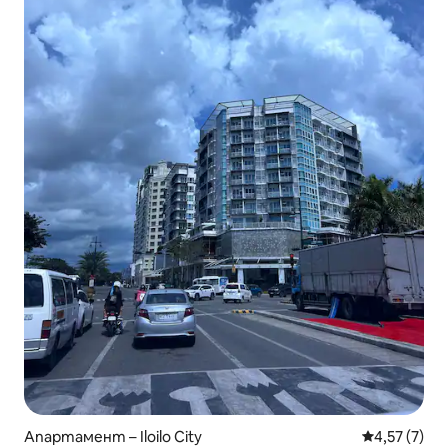
Апартамент – Iloilo City
Средна оцен
4,57 (7)