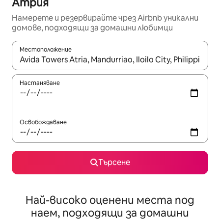
Атрия
Намерете и резервирайте чрез Airbnb уникални
домове, подходящи за домашни любимци
Местоположение
Когато резултатите се покажат, използвайте клавишите 
Настаняване
Освобождаване
Търсене
Най-високо оценени места под
наем, подходящи за домашни