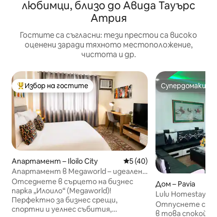
любимци, близо до Авида Тауърс
Атрия
Гостите са съгласни: тези престои са високо
оценени заради тяхното местоположение,
чистота и др.
Избор на гостите
Супердомакин
Най-популярен избор на гостите
Супердомакин
Апартамент – Iloilo City
Средна оценка: 5 от 5, 4
5 (40)
Апартамент в Megaworld – идеален
за конгреси и градски събития
Отседнете в сърцето на бизнес
Дом – Pavia
парка „Илоило“ (Megaworld)!
Lulu Homestay – 
Перфектно за бизнес срещи,
12 души, близо 
Отпуснете се с
спортни и уелнес събития,
в това спокойно