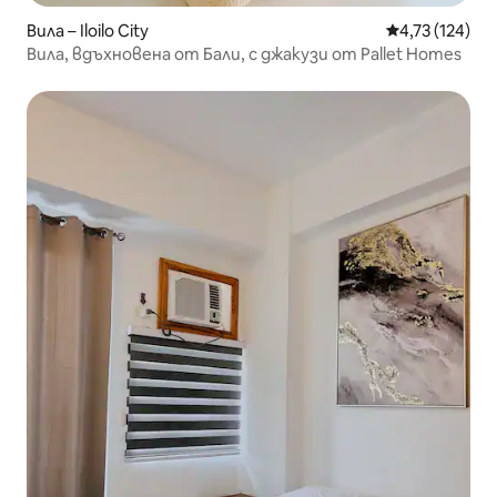
Вила – Iloilo City
Средна оценка
4,73 (124)
Вила, вдъхновена от Бали, с джакузи от Pallet Homes