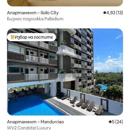
Апартамент – Iloilo City
Средна оценк
4,92 (13)
Бизнес подложка Palladium
Избор на гостите
Най-популярен избор на гостите
Апартамент – Mandurriao
Средна оц
5 (24)
WV2 Condotel Luxury