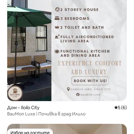
Дом – Iloilo City
Средна о
5 (6)
BauMon Luxe | Почивка в град Илило
Избор на гостите