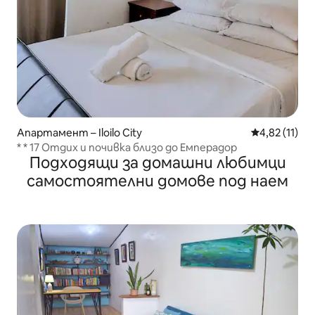
Апартамент – Iloilo City
Средна оценк
4,82 (11)
* * 17 Отдих и почивка близо до Емперадор
Подходящи за домашни любимци
самостоятелни домове под наем