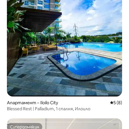
Апартамент – Iloilo City
Средна о
5 (8)
Blessed Rest | Palladium, 1 спалня, Илоило
Супердомакин