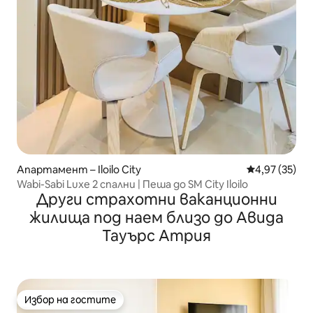
Апартамент – Iloilo City
Средна оценк
4,97 (35)
Wabi-Sabi Luxe 2 спални | Пеша до SM City Iloilo
Други страхотни ваканционни
жилища под наем близо до Авида
Тауърс Атрия
Избор на гостите
Избор на гостите