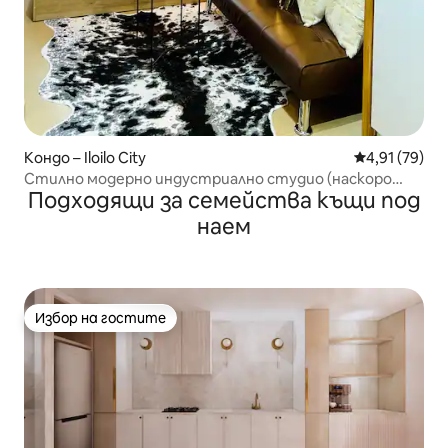
Кондо – Iloilo City
Средна оценк
4,91 (79)
Стилно модерно индустриално студио (наскоро
Подходящи за семейства къщи под
реновирано)
наем
Избор на гостите
Избор на гостите