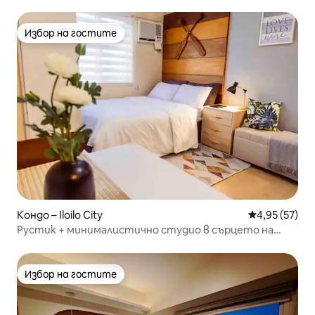
Избор на гостите
Избор на гостите
Кондо – Iloilo City
Средна оценк
4,95 (57)
Рустик + минималистично студио в сърцето на
Илоило
Избор на гостите
Избор на гостите