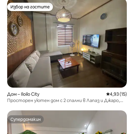
Избор на гостите
Избор на гостите
Дом – Iloilo City
Средна оценк
4,93 (15)
Просторен уютен дом с 2 спални в Лапаз и Джаро,
Илоило
Супердомакин
Супердомакин