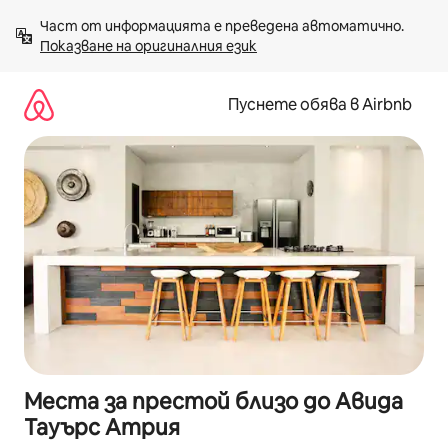
Пропускане
Част от информацията е преведена автоматично. 
към
Показване на оригиналния език
съдържанието
Пуснете обява в Airbnb
Места за престой близо до Авида
Тауърс Атрия