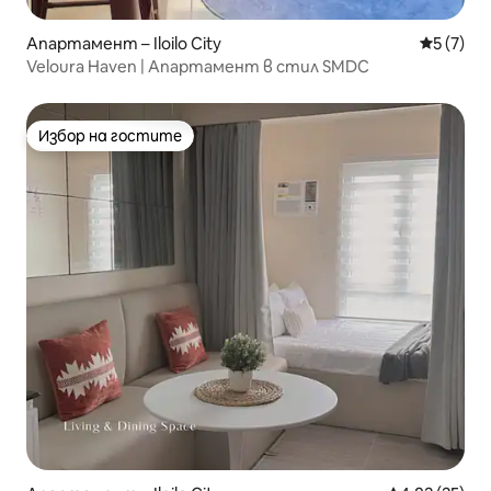
Апартамент – Iloilo City
Средна о
5 (7)
Veloura Haven | Апартамент в стил SMDC
Избор на гостите
Избор на гостите