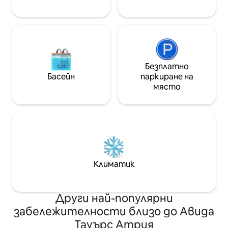
център на Илоило,
бизнес парка
Безплатно
Басейн
паркиране на
място
Климатик
Други най-популярни
забележителности близо до Авида
Тауърс Атрия