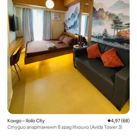
Кондо – Iloilo City
Средна оценк
4,97 (68)
Студио апартамент в град Илоило (Avida Tower 3)