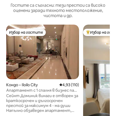
Гостите са съгласни: тези престои са високо
оценени заради тяхното местоположение,
чистота и др.
Избор на гостите
Избор на гос
Избор на гостите
Най-популярен 
Кондо – Iloilo City
Средна оценка: 4,93 от 5, 11
4,93 (110)
Апартамент с 1 спалня в бизнес парк
в Илоило
Сейнт Доминик винаги е отворен за
краткосрочен и дългосрочен
престой за максимум 4 - ма души
Напълно обзаведен апартамент,
разположен в бизнес парк Iloilo.