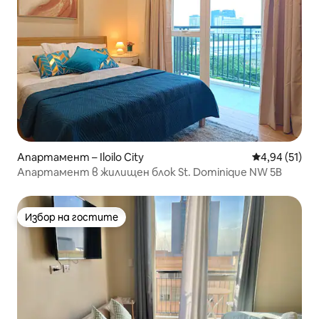
Апартамент – Iloilo City
Средна оценк
4,94 (51)
Апартамент в жилищен блок St. Dominique NW 5B
Избор на гостите
Избор на гостите