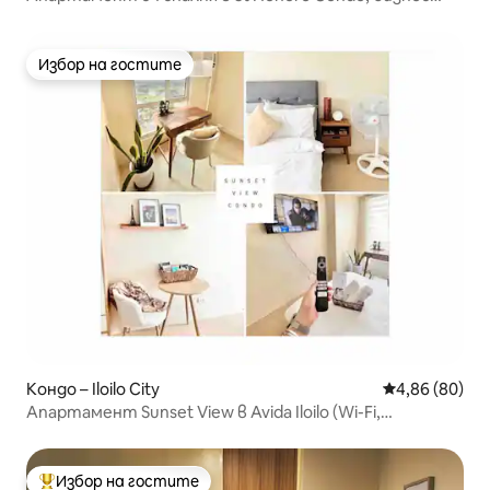
парк Iloilo
Избор на гостите
Избор на гостите
Кондо – Iloilo City
Средна оценк
4,86 (80)
Апартамент Sunset View в Avida Iloilo (Wi-Fi,
телевизор, фитнес зала, басейн)
Избор на гостите