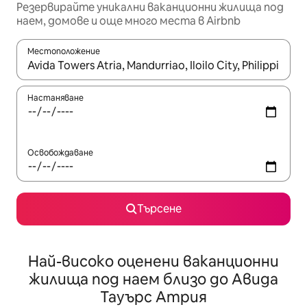
Резервирайте уникални ваканционни жилища под
наем, домове и още много места в Airbnb
Местоположение
Когато резултатите се покажат, използвайте клавишите 
Настаняване
Освобождаване
Търсене
Най-високо оценени ваканционни
жилища под наем близо до Авида
Тауърс Атрия