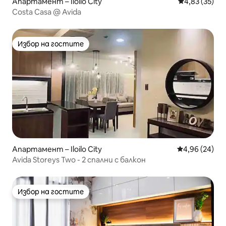
Апартамент – Iloilo City
Средна оценк
4,83 (35)
Costa Casa @ Avida
Избор на гостите
Избор на гостите
Апартамент – Iloilo City
Средна оценк
4,96 (24)
Avida Storeys Two - 2 спални с балкон
Избор на гостите
Избор на гостите