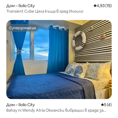
Дом – Iloilo City
Средна оценк
4,93 (15)
Transient Cube Цяла къща в град Илоило
Супердомакин
Супердомакин
Дом – Iloilo City
Средна о
5 (4)
Bahay ni Wendy Atria Океански вибрации в града за
двама