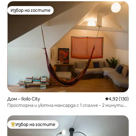
Избор на гостите
Избор на гостите
Дом – Iloilo City
Средна оценка
4,92 (130)
Просторна и уютна мансарда с 1 спалня – 2 минути
от автогарата
Избор на гостите
Най-популярен избор на гостите