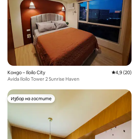
Кондо – Iloilo City
Средна оцен
4,9 (20)
Avida Iloilo Tower 2 Sunrise Haven
Избор на гостите
Избор на гостите