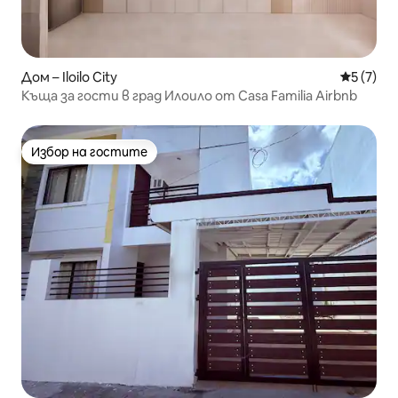
Дом – Iloilo City
Средна о
5 (7)
Къща за гости в град Илоило от Casa Familia Airbnb
Избор на гостите
Избор на гостите