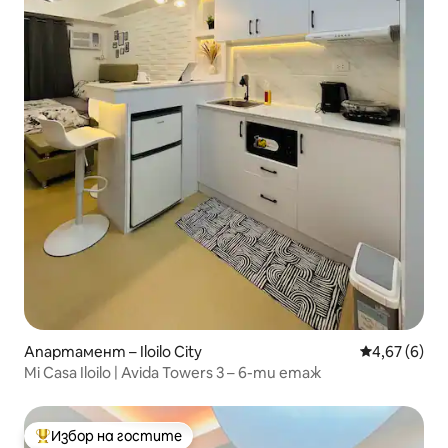
Апартамент – Iloilo City
Средна оцен
4,67 (6)
Mi Casa Iloilo | Avida Towers 3 – 6-ти етаж
Избор на гостите
Най-популярен избор на гостите