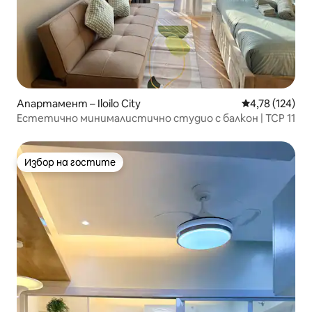
Апартамент – Iloilo City
Средна оценка
4,78 (124)
Естетично минималистично студио с балкон | TCP 11
Избор на гостите
Избор на гостите