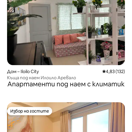
Дом – Iloilo City
Средна оценка
4,83 (132)
Къща под наем Илоило Аревало
Апартаменти под наем с климатик
Избор на гостите
Избор на гостите