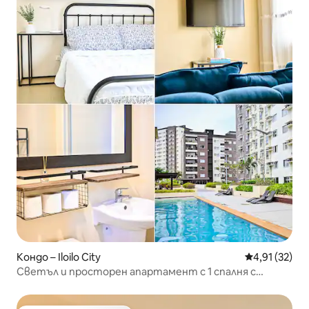
Кондо – Iloilo City
Средна оценк
4,91 (32)
Светъл и просторен апартамент с 1 спалня с
балкон в Авида Тауърс