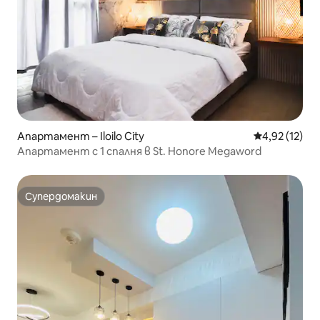
Апартамент – Iloilo City
Средна оценк
4,92 (12)
Апартамент с 1 спалня в St. Honore Megaword
Супердомакин
Супердомакин