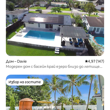
Дом – Davie
Средна оценка
4,97 (147)
Модерен дом с басейн край езеро близо до летище
Хардрок, Флорида
Избор на гостите
Избор на гостите