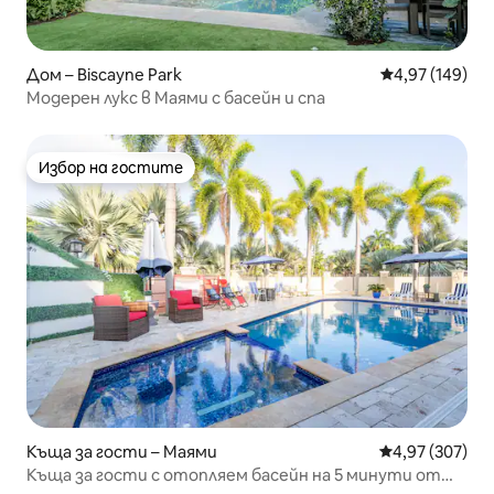
Дом – Biscayne Park
Средна оценка
4,97 (149)
Модерен лукс в Маями с басейн и спа
Избор на гостите
Избор на гостите
Къща за гости – Маями
Средна оценка
4,97 (307)
Къща за гости с отопляем басейн на 5 минути от