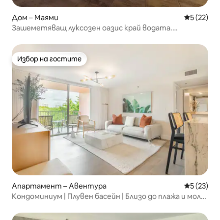
Дом – Маями
Средна оц
5 (22)
Зашеметяващ луксозен оазис край водата.
Невероятно местоположение.
Избор на гостите
Избор на гостите
Апартамент – Авентура
Средна оц
5 (23)
Кондоминиум | Плувен басейн | Близо до плажа и мол
4405