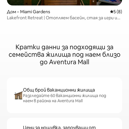
Дом – Miami Gardens
Средна о
5 (8)
Lakefront Retreat | Отопляем басейн, стая за игри и
още!
Кратки данни за подходящи за
семейства жилища под наем близо
до Aventura Mall
Общ брой ваканционни жилища
Разгледайте 60 ваканционни жилища под
наем в района на Aventura Mall
Цени за нощувка, започващи от