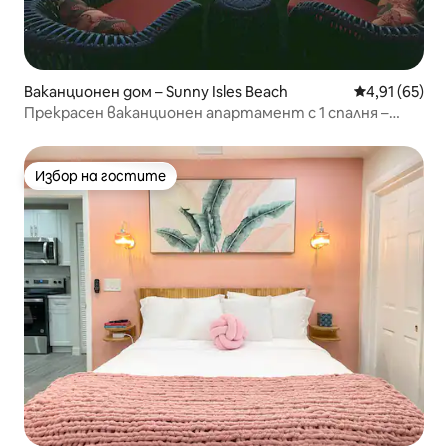
Ваканционен дом – Sunny Isles Beach
Средна оценк
4,91 (65)
Прекрасен ваканционен апартамент с 1 спалня –
изглед към океана!
Избор на гостите
Избор на гостите