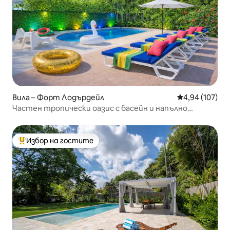
Вила – Форт Лодърдейл
Средна оценка
4,94 (107)
Частен тропически оазис с басейн и напълно
оградена градина
Избор на гостите
Най-популярен избор на гостите