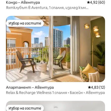
Кондо – Авентура
Средна оценк
4,92 (60)
Яхтклубът в Aventura, 1 спалня, изглед към
пристанището
Избор на гостите
Избор на гостите
Апартамент – Авентура
Средна оценк
4,83 (12)
Relax & Recharge Wellness 1 спалня • Басейн • Авентура
Избор на гостите
Избор на гостите