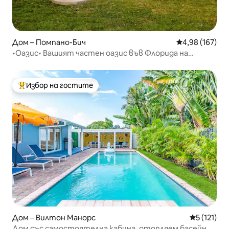
Дом – Помпано-Бич
Средна оценка
4,98 (167)
•Оазис• Вашият частен оазис във Флорида на
5 минути от плажа!
Избор на гостите
Най-популярен избор на гостите
Дом – Вилтон Манорс
Средна оце
5 (121)
Дом със самостоятелна кабина, отопляем басейн и