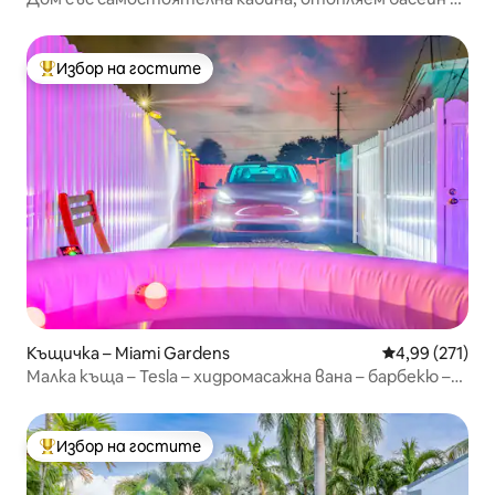
хидромасажна вана
Избор на гостите
Най-популярен избор на гостите
Къщичка – Miami Gardens
Средна оценка
4,99 (271)
Малка къща – Tesla – хидромасажна вана – барбекю –
стадион „Хард Рок“
Избор на гостите
Най-популярен избор на гостите