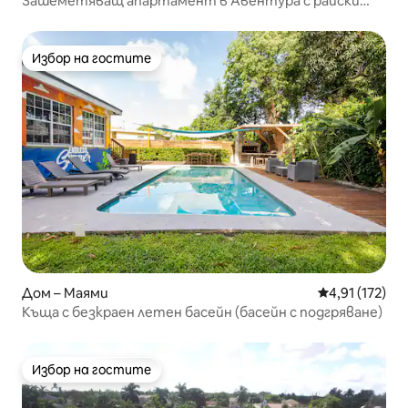
Зашеметяващ апартамент в Авентура с райски
басейн
Избор на гостите
Избор на гостите
Дом – Маями
Средна оценка
4,91 (172)
Къща с безкраен летен басейн (басейн с подгряване)
Избор на гостите
Избор на гостите