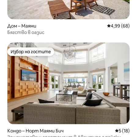
Дом – Маями
Средна оценк
4,99 (68)
Бягство в оазис
Избор на гостите
Избор на гостите
Кондо – Норт Маями Бич
Средна оц
5 (18)