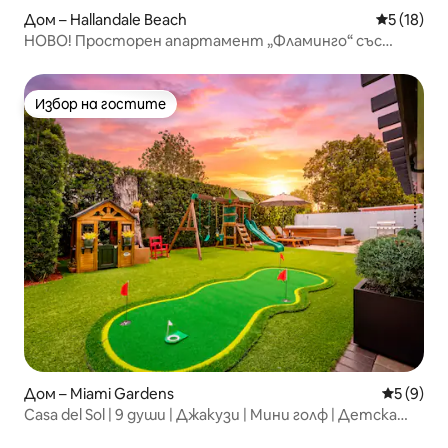
Дом – Hallandale Beach
Средна оц
5 (18)
НОВО! Просторен апартамент „Фламинго“ със
заден двор
Избор на гостите
Избор на гостите
Дом – Miami Gardens
Средна о
5 (9)
Casa del Sol | 9 души | Джакузи | Мини голф | Детска
площадка