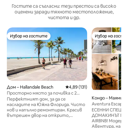
Гостите са съгласни: тези престои са високо
оценени заради тяхното местоположение,
чистота и др.
Избор на гостите
Избор на гости
Избор на гостите
Избор на гости
Дом – Hallandale Beach
Средна оценка: 4,89 от 5, 13
4,89 (131)
Просторно място за почивка с 2
Кондо – Маями
спални в Халъндейл Бийч
Перфектният дом, за да се
Aventura Escape Y
насладите на Южна Флорида. Чисто
Авентура
ЕСЕННИ СПЕЦИА
нов и напълно ремонтиран. Красив
ДОМАКИНЪТ ПЛ
вътрешен двор на открито,
AIRBNB! Модерна
където да се излежавате със
Авентура, на м
семейството или групата си и да се