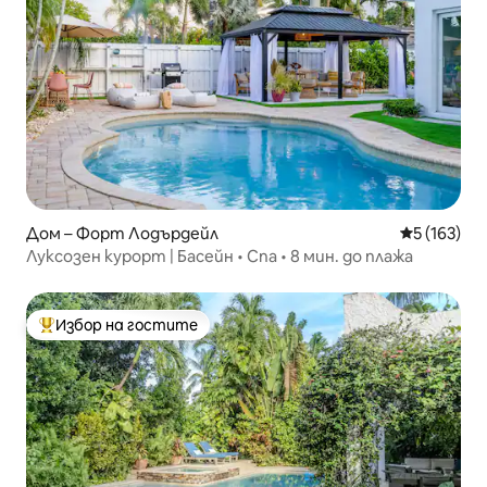
Дом – Форт Лодърдейл
Средна оце
5 (163)
Луксозен курорт | Басейн • Спа • 8 мин. до плажа
Избор на гостите
Най-популярен избор на гостите