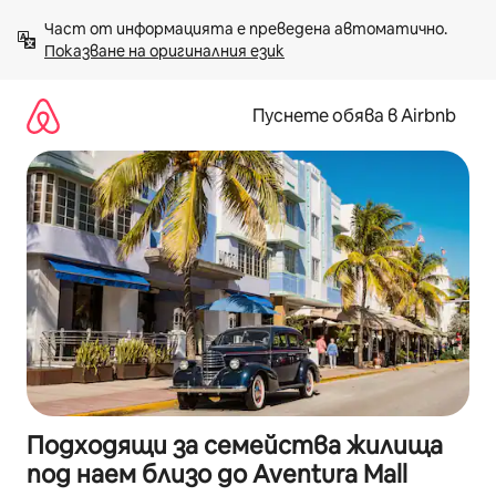
Пропускане
Част от информацията е преведена автоматично. 
към
Показване на оригиналния език
съдържанието
Пуснете обява в Airbnb
Подходящи за семейства жилища
под наем близо до Aventura Mall