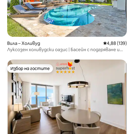
Вила – Холивуд
Средна оценка
4,88 (139)
Луксозен холивудски оазис | Басейн с подгряване и
огнище
Избор на гостите
Избор на гостите