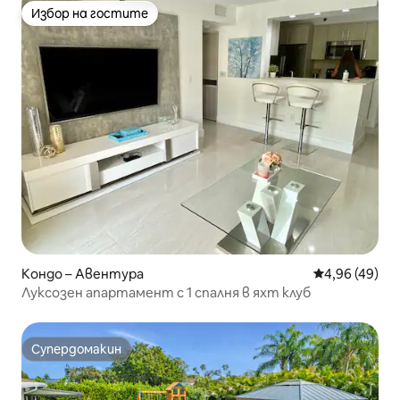
Избор на гостите
Избор на гостите
Кондо – Авентура
Средна оценк
4,96 (49)
Луксозен апартамент с 1 спалня в яхт клуб
Супердомакин
Супердомакин