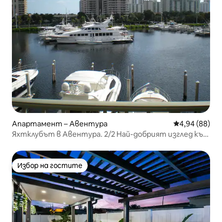
Апартамент – Авентура
Средна оценк
4,94 (88)
Яхтклубът в Авентура. 2/2 Най-добрият изглед към
водата.
Избор на гостите
Избор на гостите