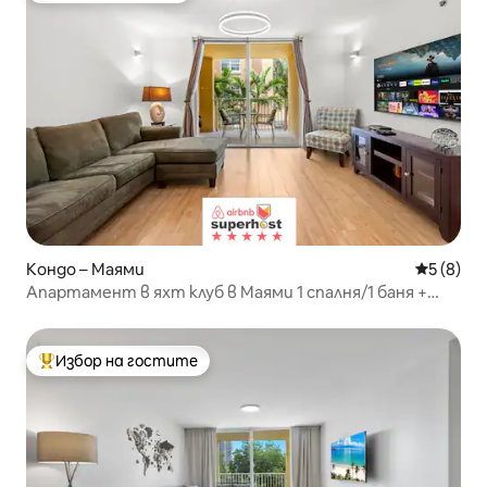
Кондо – Маями
Средна о
5 (8)
Апартамент в яхт клуб в Маями 1 спалня/1 баня +
басейн + БЕЗПЛАТЕН парки паркинг
Избор на гостите
Най-популярен избор на гостите