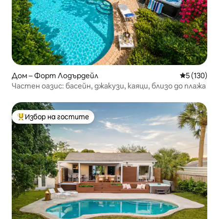
Дом – Форт Лодърдейл
Средна оце
5 (130)
Частен оазис: басейн, джакузи, каяци, близо до плажа
Избор на гостите
Най-популярен избор на гостите