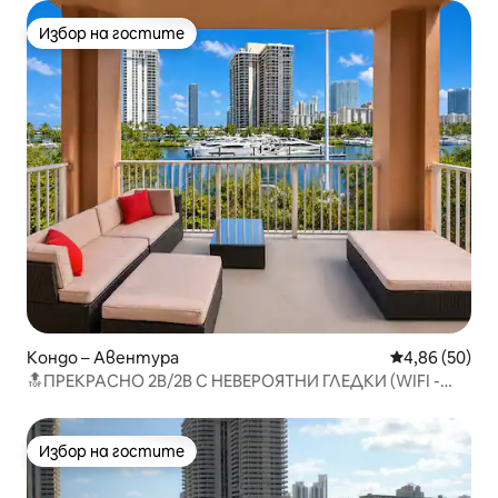
Избор на гостите
Избор на гостите
Кондо – Авентура
Средна оценк
4,86 (50)
🔝ПРЕКРАСНО 2B/2B С НЕВЕРОЯТНИ ГЛЕДКИ (WIFI -
PARKING)
Избор на гостите
Избор на гостите