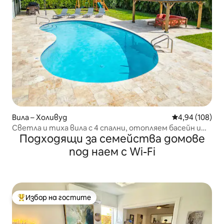
Вила – Холивуд
Средна оценка
4,94 (108)
Светла и тиха вила с 4 спални, отопляем басейн и
Подходящи за семейства домове
барбекю
под наем с Wi-Fi
Избор на гостите
Най-популярен избор на гостите