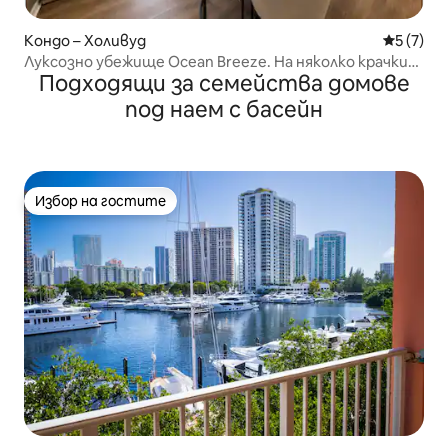
Кондо – Холивуд
Средна о
5 (7)
Луксозно убежище Ocean Breeze. На няколко крачки
Подходящи за семейства домове
от плажа
под наем с басейн
Избор на гостите
Избор на гостите