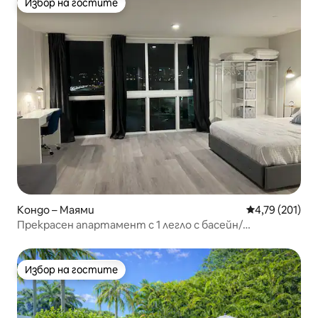
Избор на гостите
Избор на гостите
Кондо – Маями
Средна оценка
4,79 (201)
Прекрасен апартамент с 1 легло с басейн/
безплатно паркиране с Wi-Fi
Избор на гостите
Избор на гостите