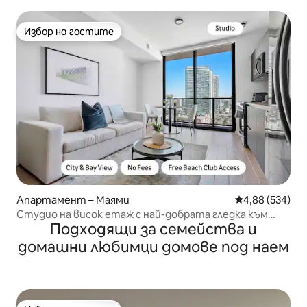
летище Маями
Избор на гостите
Избор на гостите
Апартамент – Маями
Средна оценка
4,88 (534)
Студио на висок етаж с най-добрата гледка към
Подходящи за семейства и
града в Маями
домашни любимци домове под наем