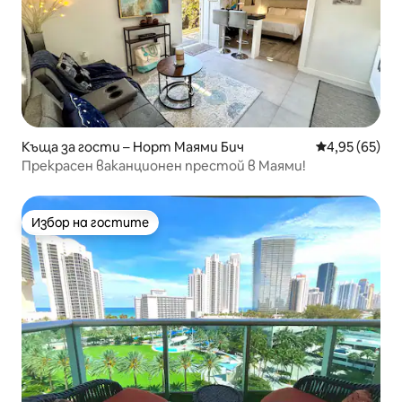
Къща за гости – Норт Маями Бич
Средна оценк
4,95 (65)
Прекрасен ваканционен престой в Маями!
Избор на гостите
Избор на гостите