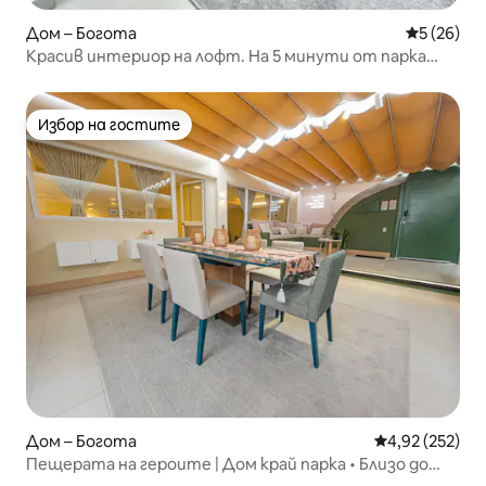
Дом – Богота
Средна оц
5 (26)
Красив интериор на лофт. На 5 минути от парка
Симон Боливар
Избор на гостите
Избор на гостите
Дом – Богота
Средна оценка
4,92 (252)
Пещерата на героите | Дом край парка • Близо до
Зона Т