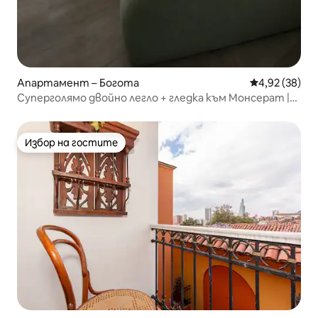
Апартамент – Богота
Средна оценк
4,92 (38)
Суперголямо двойно легло + гледка към Монсерат |
Етаж 19
Избор на гостите
Избор на гостите