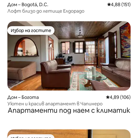
Дом – Bogotá, D.C.
Средна оценка
4,88 (151)
Лофт близо до летище Елдорадо
Избор на гостите
Избор на гостите
Дом – Богота
Средна оценка
4,89 (106)
Уютен и красив апартамент в Чапинеро
Апартаменти под наем с климатик