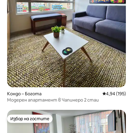
Кондо – Богота
Средна оценка
4,94 (195)
Модерен апартамент в Чапинеро 2 стаи
Избор на гостите
Избор на гостите