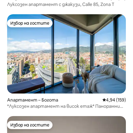
Луксозен апартамент с джакузи, Calle 85, Zona T
Избор на гостите
Избор на гостите
Апартамент – Богота
Средна оценка
4,94 (159)
*Луксозен апартамент на висок етаж* Панорамни
гледки, басейн и паркинг
Избор на гостите
Избор на гостите