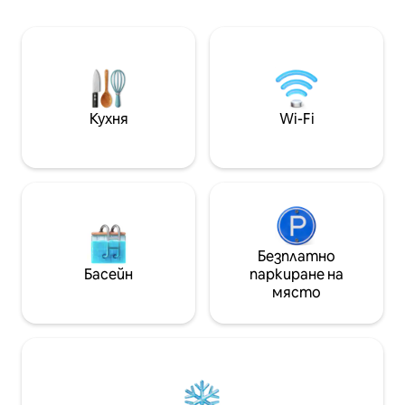
високоскоростен Wi-Fi. Балкон с
изкуствата и ди
гледка. На 7 минути пеша от парк „Ел
Зона Г. Ние сме 
Вирей“, на 8 минути с кола от парк
изживяване на т
„93“, на 12 минути от „Зона Т“, на
вълнението и к
25 минути от летището. Сграда с
Богота може да 
денонощен портиер, коворкинг
град през деня и
пространство и обща тераса на
нощта. На минут
Кухня
Wi-Fi
360°. Пералня и паркинг се предлагат
искате да посе
срещу заплащане.
Безплатно
Басейн
паркиране на
място