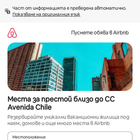
Пропускане
Част от информацията е преведена автоматично. 
към
Показване на оригиналния език
съдържанието
Пуснете обява в Airbnb
Места за престой близо до CC
Avenida Chile
Резервирайте уникални ваканционни жилища под
наем, домове и още много места в Airbnb
Местоположение