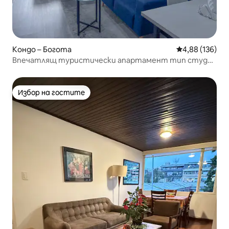
Кондо – Богота
Средна оценка
4,88 (136)
Впечатлящ туристически апартамент тип студио
в Канделария
Избор на гостите
Избор на гостите