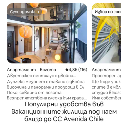
Супердомакин
Избор на гости
Супердомакин
Избор на гости
Апартамент – Богота
Средна оценка: 4,86 от 5, 11
4,86 (116)
Апартамент – Б
Двуетажен пентхаус с двойна
Просторен арт
височина и изглед • El Polo
DesignDistr.
Дуплекс мезонет с тавани с двойна
Ще бъде уникалн
височина и панорамни прозорци в Ел
спите в емблем
Поло, северно от Богота.
студио в Богота 
Безпрепятствена гледка към града
Има собствен ст
Популярни удобства във
от двете нива. Побира 4 гости в
един от най - т
2 спални с легло „queen size“ и
спокойни и безо
ваканционните жилища под наем
телевизор. 2 бани, напълно
квартали(стран
близо до CC Avenida Chile
оборудвана кухня, трапезария,
наследство)Пеш
работно пространство и
до финансовия, 