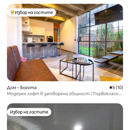
Избор на гостите
Най-популярен избор на гостите
Дом – Богота
Средна оц
5 (10)
Модерен лофт в затворена общност | Първокласно
местоположение
Избор на гостите
Избор на гостите