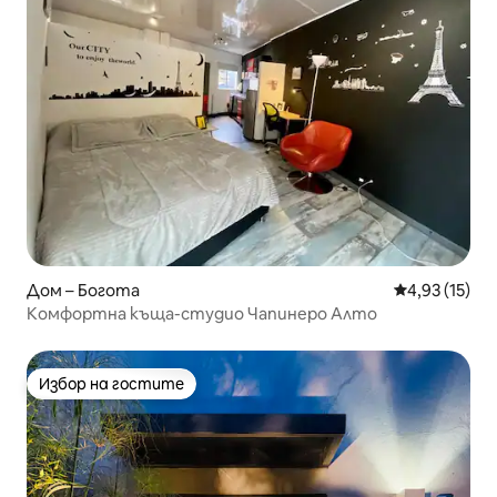
Дом – Богота
Средна оценк
4,93 (15)
Комфортна къща-студио Чапинеро Алто
Избор на гостите
Избор на гостите