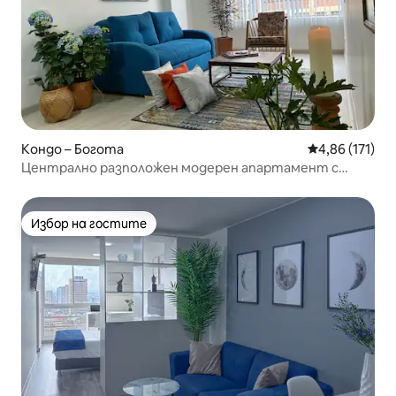
Кондо – Богота
Средна оценка
4,86 (171)
Централно разположен модерен апартамент с
отворена цена.
Избор на гостите
Избор на гостите