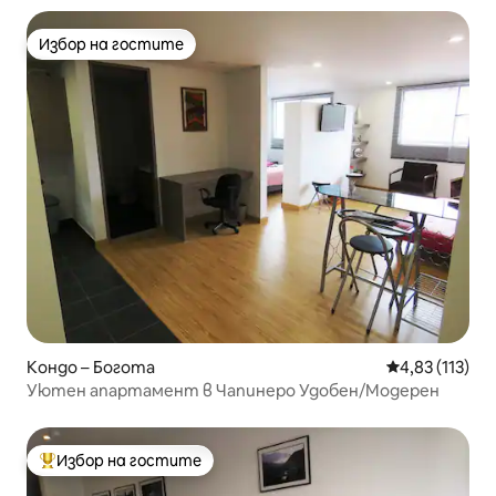
Избор на гостите
Избор на гостите
Кондо – Богота
Средна оценка
4,83 (113)
Уютен апартамент в Чапинеро Удобен/Модерен
Избор на гостите
Най-популярен избор на гостите