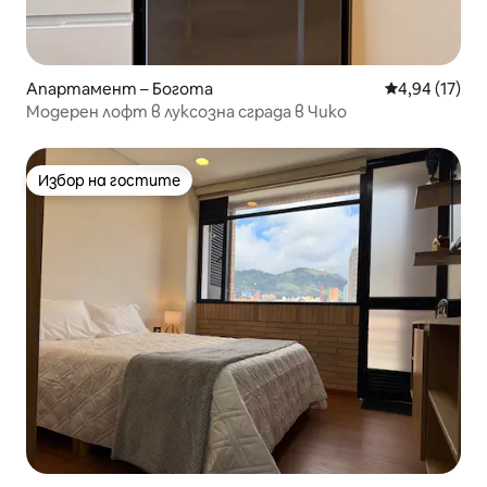
Апартамент – Богота
Средна оценк
4,94 (17)
Модерен лофт в луксозна сграда в Чико
Избор на гостите
Избор на гостите