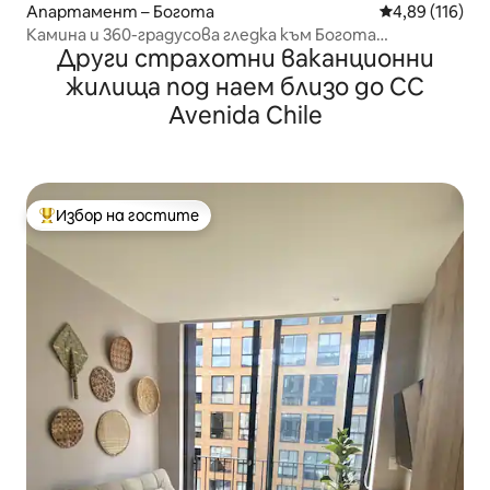
Апартамент – Богота
Средна оценка
4,89 (116)
Камина и 360-градусова гледка към Богота
Други страхотни ваканционни
Канделария
жилища под наем близо до CC
Avenida Chile
Избор на гостите
Най-популярен избор на гостите