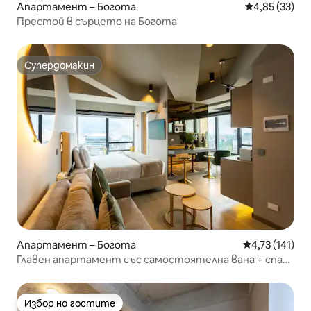
Апартамент – Богота
Средна оценк
4,85 (33)
Престой в сърцето на Богота
Супердомакин
Супердомакин
Апартамент – Богота
Средна оценка
4,73 (141)
Главен апартамент със самостоятелна вана + спа
басейн в клубна къща
Избор на гостите
Избор на гостите