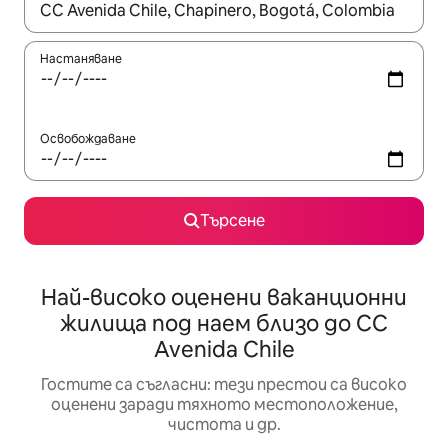
Когато резултатите се покажат, използвайте клавишите 
Настаняване
Освобождаване
Търсене
Най-високо оценени ваканционни
жилища под наем близо до CC
Avenida Chile
Гостите са съгласни: тези престои са високо
оценени заради тяхното местоположение,
чистота и др.