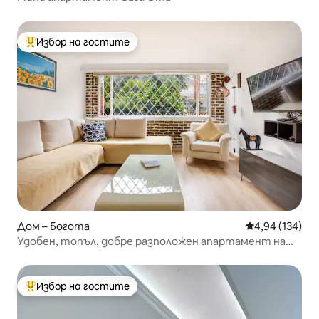
Избор на гостите
Най-популярен избор на гостите
Дом – Богота
Средна оценка
4,94 (134)
Удобен, топъл, добре разположен апартамент на
първия етаж
Избор на гостите
Най-популярен избор на гостите