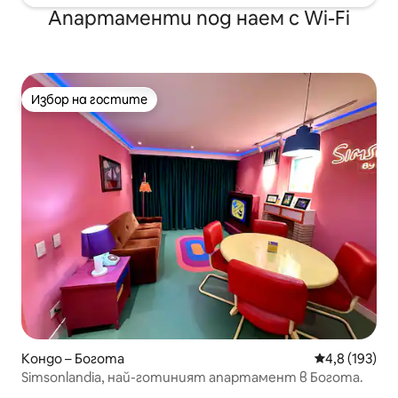
Апартаменти под наем с Wi-Fi
Избор на гостите
Избор на гостите
Кондо – Богота
Средна оценк
4,8 (193)
Simsonlandia, най-готиният апартамент в Богота.