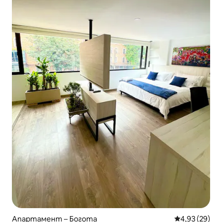
Апартамент – Богота
Средна оценк
4,93 (29)