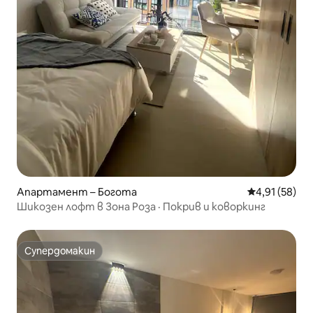
Апартамент – Богота
Средна оценк
4,91 (58)
Шикозен лофт в Зона Роза · Покрив и коворкинг
Супердомакин
Супердомакин