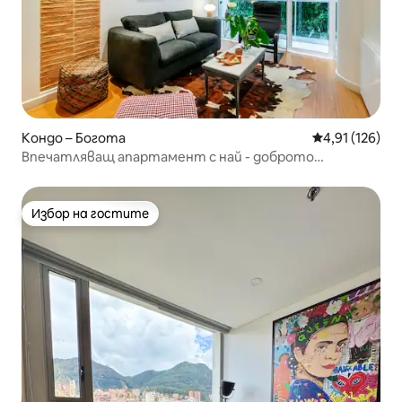
Кондо – Богота
Средна оценка
4,91 (126)
Впечатляващ апартамент с най - доброто
местоположение
Избор на гостите
Избор на гостите