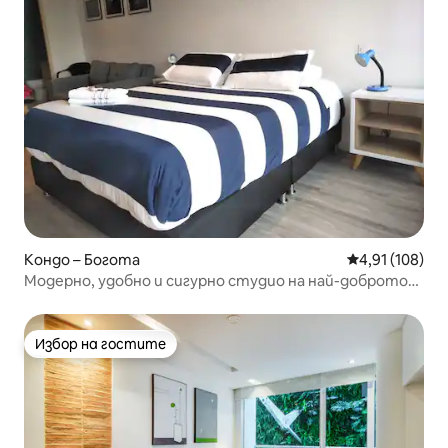
Кондо – Богота
Средна оценка
4,91 (108)
Модерно, удобно и сигурно студио на най-доброто
място
Избор на гостите
Избор на гостите