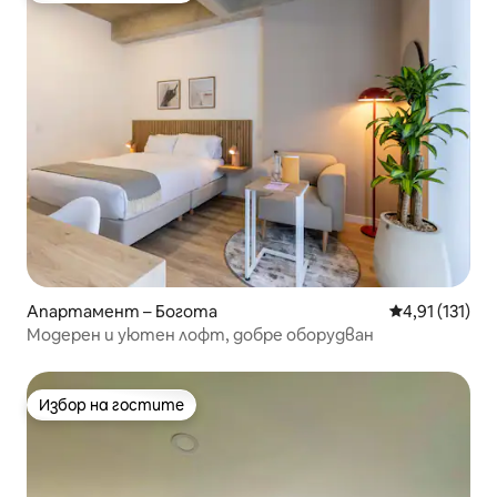
Апартамент – Богота
Средна оценк
4,91 (131)
Модерен и уютен лофт, добре оборудван
Избор на гостите
Избор на гостите