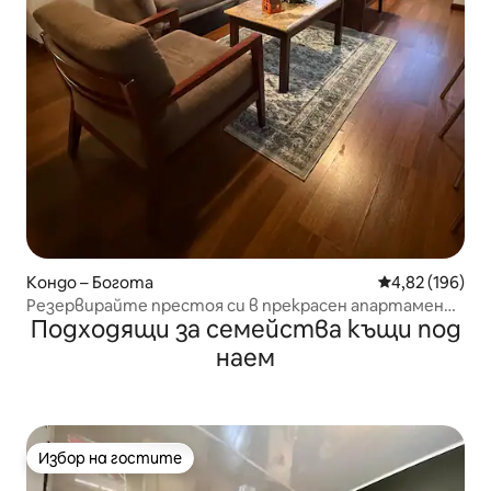
Кондо – Богота
Средна оценка
4,82 (196)
Резервирайте престоя си в прекрасен апартамент
Подходящи за семейства къщи под
в Богота
наем
Избор на гостите
Избор на гостите