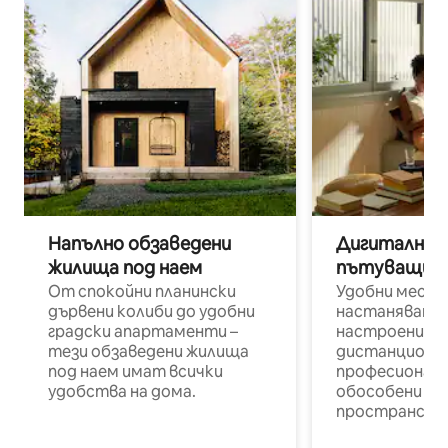
Напълно обзаведени
Дигитални н
жилища под наем
пътуващи п
От спокойни планински
Удобни места
дървени колиби до удобни
настаняване 
градски апартаменти –
настроени и
тези обзаведени жилища
дистанционн
под наем имат всички
професионалис
удобства на дома.
обособени р
пространств