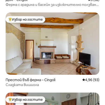
Ферма с градина и басейн за изключително ползване
с Wi-Fi
Избор на гостите
Най-популярен избор на гостите
Престой във ферма – Cingoli
Средна оценк
4,96 (93)
Сладката Вишиола
Избор на гостите
Най-популярен избор на гостите