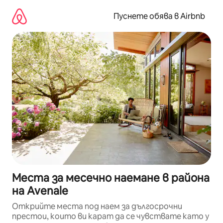
Пропускане
към
Пуснете обява в Airbnb
съдържанието
Места за месечно наемане в района
на Avenale
Открийте места под наем за дългосрочни
престои, които ви карат да се чувствате като у