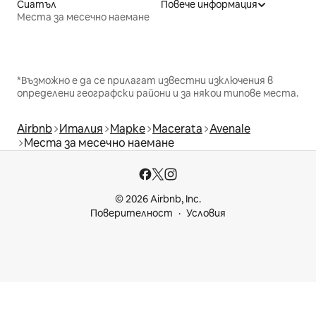
Сиатъл
Повече информация
Места за месечно наемане
*Възможно е да се прилагат известни изключения в
определени географски райони и за някои типове места.
Airbnb
Италия
Марке
Macerata
Avenale
Места за месечно наемане
© 2026 Airbnb, Inc.
Поверителност
Условия