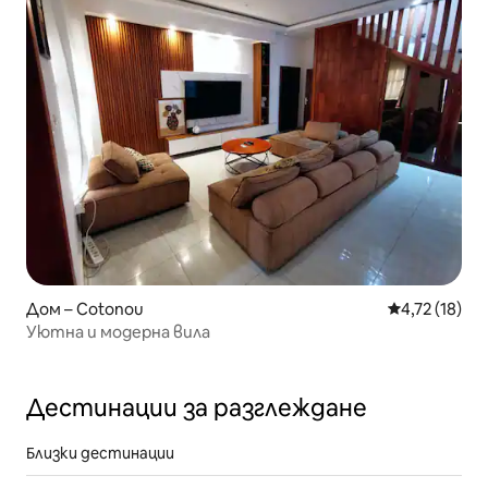
Дом – Cotonou
Средна оценк
4,72 (18)
Уютна и модерна вила
Дестинации за разглеждане
Близки дестинации