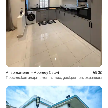
Апартамент – Abomey Calavi
Средна о
5 (5)
Престижен апартамент, тих, дискретен, охраняем