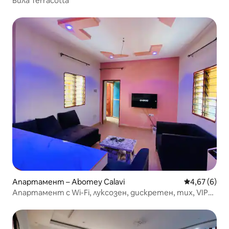
Вила Terracotta
Апартамент – Abomey Calavi
Средна оцен
4,67 (6)
Апартамент с Wi-Fi, луксозен, дискретен, тих, VIP
апартамент