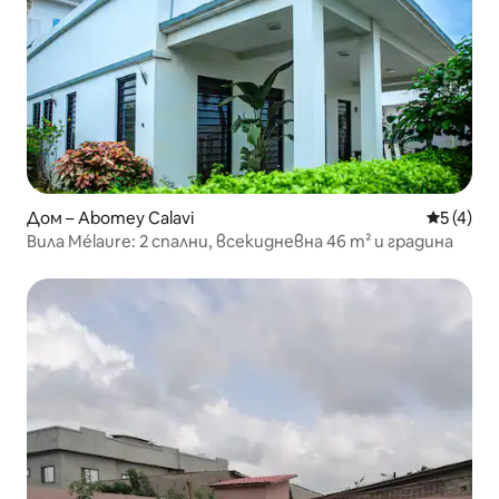
Дом – Abomey Calavi
Средна о
5 (4)
Вила Mélaure: 2 спални, всекидневна 46 m² и градина