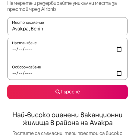
Намерете и резервирайте уникални места за
престой чрез Airbnb
Местоположение
Когато резултатите се покажат, използвайте клавишите 
Настаняване
Освобождаване
Търсене
Най-високо оценени ваканционни
жилища в района на Avakpa
Гостите са съгласни: тези престои са високо