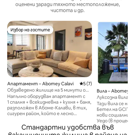
оценени заради тяхното местоположение,
чистота и др.
Избор на гостите
Избор на гостите
Апартамент – Abomey Calavi
Средна оценка: 5 от 5, 7
5 (7)
Обзаведено жилище на 5 минути от
Вила – Abomey Ca
Националния университет на БЕНИН
Напълно оборудван апартамент с
Луксозна вила: б
Калави
1 спалня + всекидневна + кухня + баня,
наем на кола
Тази вила се на
разположен в Абоме-Калави, в тих,
Бетел на GCITT К
сигурен район, който е лесно
нови социални 
достъпен от Котону. Мястото за
Уедо (в процес н
настаняване предлага удобно
Стандартни удобства във
до туристическо
настаняване за 2–4 души и е идеално
зоопарка Агуале