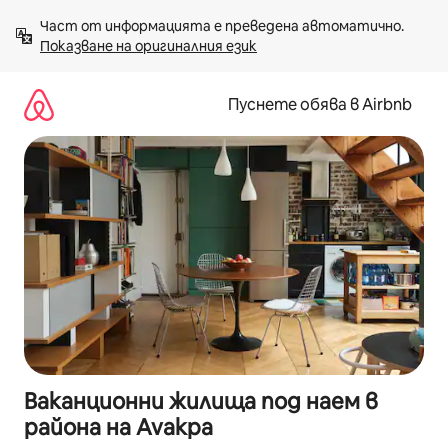
Пропускане
Част от информацията е преведена автоматично. 
към
Показване на оригиналния език
съдържанието
Пуснете обява в Airbnb
Ваканционни жилища под наем в
района на Avakpa