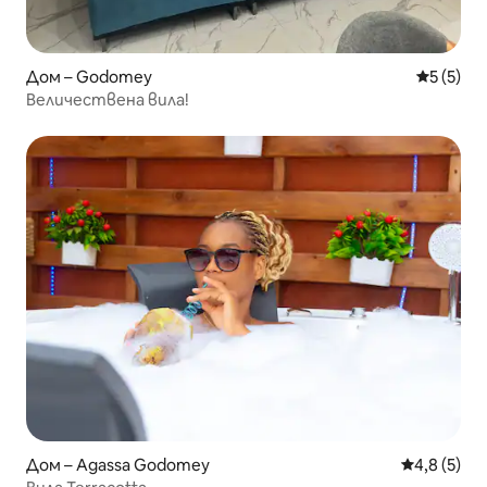
Дом – Godomey
Средна о
5 (5)
Величествена вила!
Дом – Agassa Godomey
Средна оце
4,8 (5)