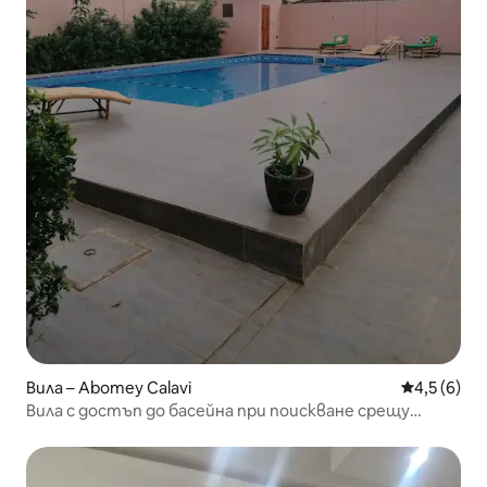
Вила – Abomey Calavi
Средна оце
4,5 (6)
Вила с достъп до басейна при поискване срещу
заплащане.