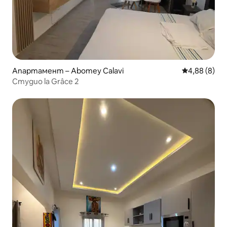
Апартамент – Abomey Calavi
Средна оцен
4,88 (8)
Студио la Grâce 2