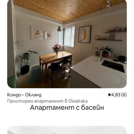
Кондо – Окланд
Средна оцен
4,83 (6)
Просторен апартамент в Ōwairaka
Апартамент с басейн