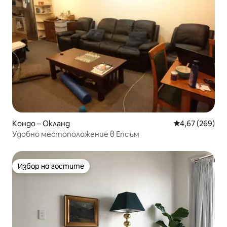
Кондо – Окланд
Средна оценка
4,67 (269)
Удобно местоположение в Епсъм
Избор на гостите
Избор на гостите