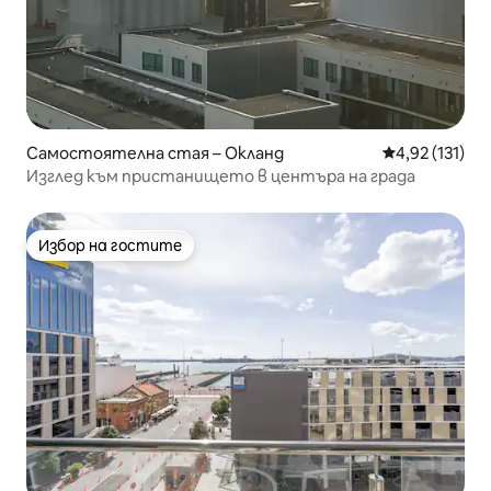
Самостоятелна стая – Окланд
Средна оценка
4,92 (131)
Изглед към пристанището в центъра на града
Избор на гостите
Избор на гостите