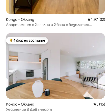
Кондо – Окланд
Средна оценк
4,97 (32)
Апартамент с 2 спални и 2 бани с безплатен
паркинг.
Избор на гостите
Най-популярен избор на гостите
Кондо – Окланд
Средна оц
5 (15)
Уединение в Девънпорт