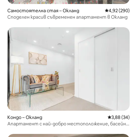
Самостоятелна стая – Окланд
Средна оценка
4,92 (290)
Споделен красив съвременен апартамент в Окланд
Кондо – Окланд
Средна оценк
3,88 (34)
Апартамент с най-добро местоположение, басейн и
фитнес зала