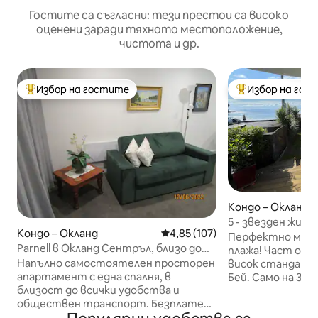
Гостите са съгласни: тези престои са високо
оценени заради тяхното местоположение,
чистота и др.
Избор на гостите
Избор на гос
Най-популярен избор на гостите
Най-популярен 
Кондо – Окланд
5 - звезден живо
Кондо – Окланд
Средна оценка: 4,85 от 5, 107
4,85 (107)
плажа.
Перфектно мес
Parnell в Окланд Сентръл, близо до
плажа! Част от 
всичко.
Напълно самостоятелен просторен
висок стандарт 
апартамент с една спалня, в
Бей. Само на 3 – 4 минути пеша по
близост до всички удобства и
равен път до ав
обществен транспорт. Безплатен
ресторанти. Две
Wi - Fi. Не е за деца, хора с увреждания
голяма баня, кое