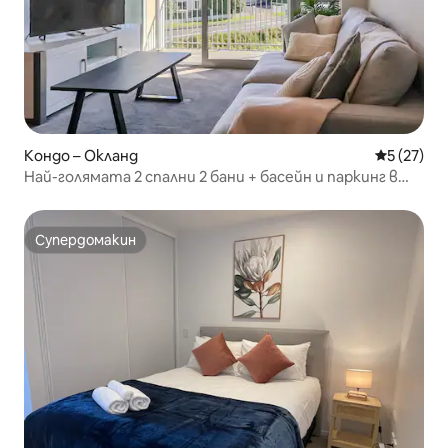
Кондо – Окланд
Средна оц
5 (27)
Най-голямата 2 спални 2 бани + басейн и паркинг в
блока
Супердомакин
Супердомакин