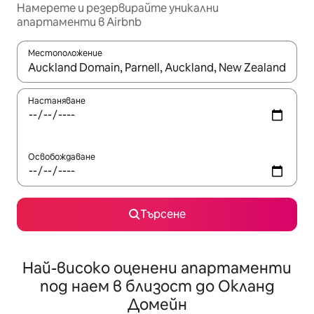
Намерете и резервирайте уникални
апартаменти в Airbnb
Местоположение
Когато резултатите се покажат, използвайте клавишите 
Настаняване
Освобождаване
Търсене
Най-високо оценени апартаменти
под наем в близост до Окланд
Домейн