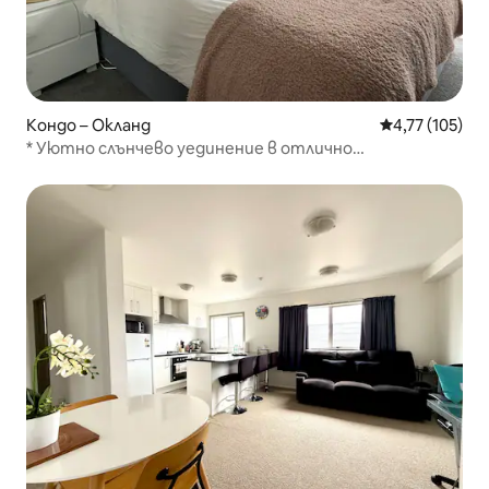
Кондо – Окланд
Средна оценка
4,77 (105)
* Уютно слънчево уединение в отлично
местоположение в града *