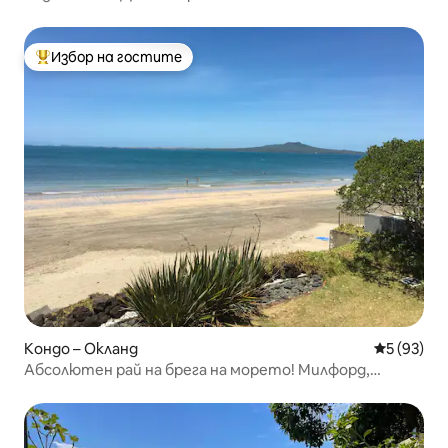
Избор на гостите
Най-популярен избор на гостите
Кондо – Окланд
Средна оц
5 (93)
Абсолютен рай на брега на морето! Милфорд,
Северен бряг