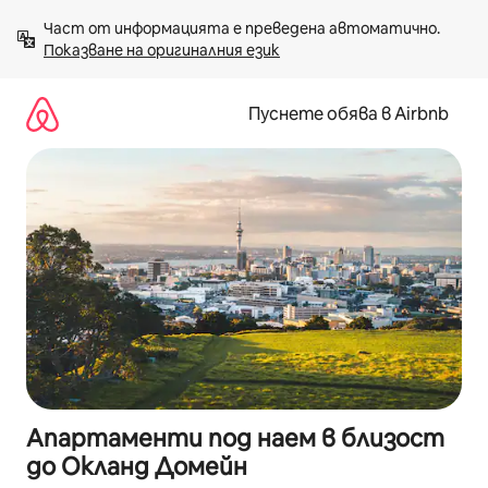
Пропускане
Част от информацията е преведена автоматично. 
към
Показване на оригиналния език
съдържанието
Пуснете обява в Airbnb
Апартаменти под наем в близост
до Окланд Домейн