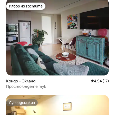
Избор на гостите
Избор на гостите
Кондо – Окланд
Средна оценк
4,94 (17)
Просто бъдете тук
Супердомакин
Супердомакин