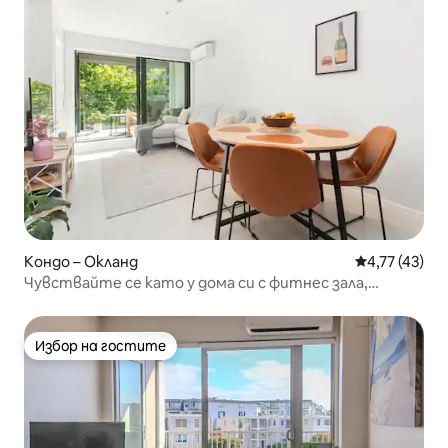
Кондо – Окланд
Средна оценк
4,77 (43)
Чувствайте се като у дома си с фитнес зала,
климатик, басейн
Избор на гостите
Избор на гостите