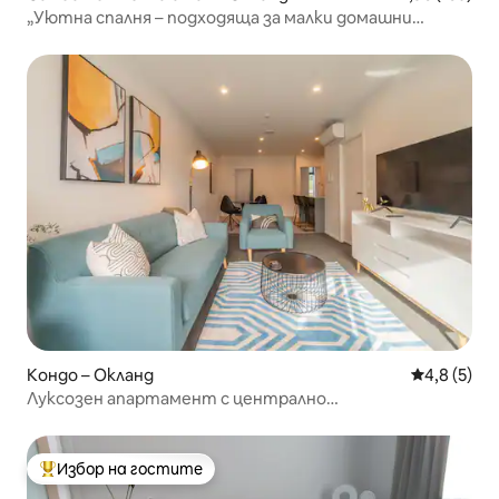
„Уютна спалня – подходяща за малки домашни
любимци“
Кондо – Окланд
Средна оце
4,8 (5)
Луксозен апартамент с централно
местоположение и паркинг
Избор на гостите
Най-популярен избор на гостите