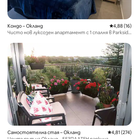
Кондо – Окланд
Средна оценк
4,88 (16)
Чисто нов луксозен апартамент с 1 спалня в Parkside
Central
Самостоятелна стая – Окланд
Средна оценка
4,81 (274)
Центърът на Окланд – БЕЗПЛАТЕН паркинг –