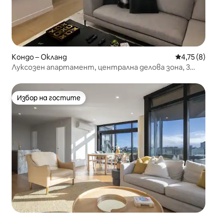
Кондо – Окланд
Средна оцен
4,75 (8)
Луксозен апартамент, централна делова зона, 3
спални/стаи, басейн, фитнес зала, 2 паркинга
Избор на гостите
Избор на гостите