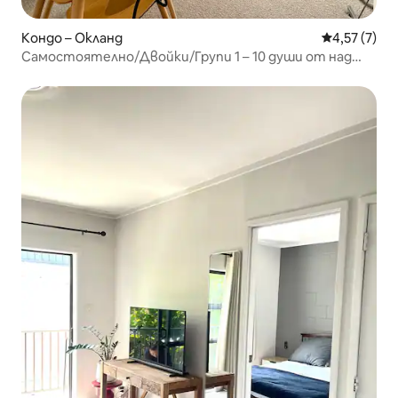
Кондо – Окланд
Средна оцен
4,57 (7)
Самостоятелно/Двойки/Групи 1 – 10 души от над
200 USD