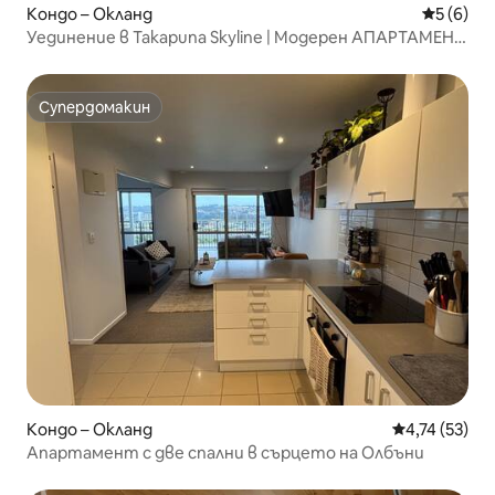
Кондо – Окланд
Средна о
5 (6)
Уединение в Takapuna Skyline | Модерен АПАРТАМЕНТ
| Чисто нов
Супердомакин
Супердомакин
Кондо – Окланд
Средна оценк
4,74 (53)
Апартамент с две спални в сърцето на Олбъни