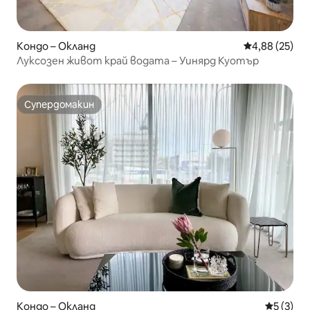
Кондо – Окланд
Средна оценк
4,88 (25)
Луксозен живот край водата – Уинярд Куотър
Супердомакин
Супердомакин
Кондо – Окланд
Средна о
5 (3)