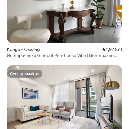
Кондо – Окланд
Средна оценк
4,97 (61)
Исторически Gluepot Penthouse Vibe | Централен
паркинг
Супердомакин
Супердомакин