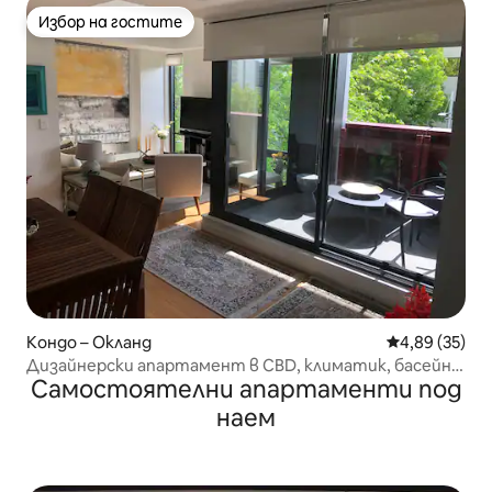
Избор на гостите
Избор на гостите
Кондо – Окланд
Средна оценк
4,89 (35)
Дизайнерски апартамент в CBD, климатик, басейн/
Самостоятелни апартаменти под
фитнес зала, гараж
наем