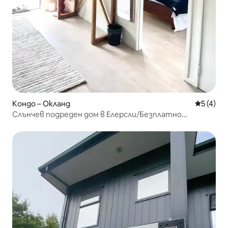
Кондо – Окланд
Средна о
5 (4)
Слънчев подреден дом в Елерсли/Безплатно
паркиране