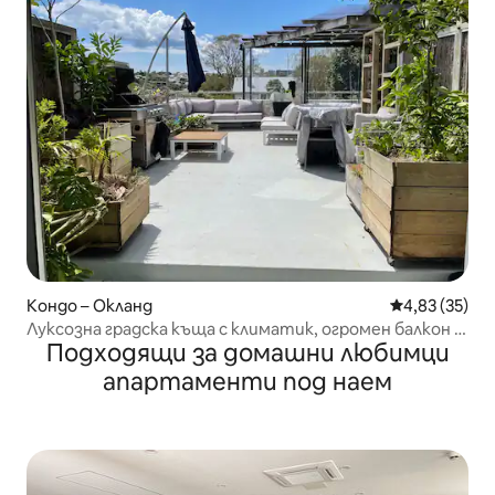
Кондо – Окланд
Средна оценк
4,83 (35)
Луксозна градска къща с климатик, огромен балкон и
Подходящи за домашни любимци
спа
апартаменти под наем