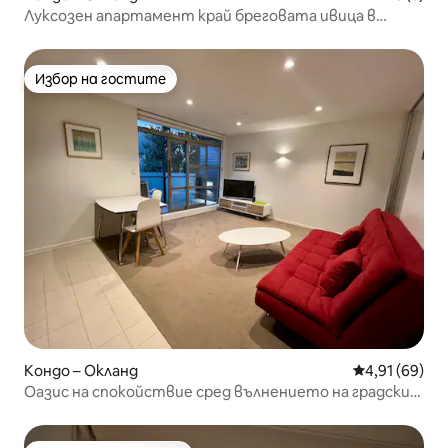
Луксозен апартамент край бреговата ивица в
Окланд | 2 спални
Избор на гостите
Избор на гостите
Кондо – Окланд
Средна оценк
4,91 (69)
Оазис на спокойствие сред вълнението на градския
живот