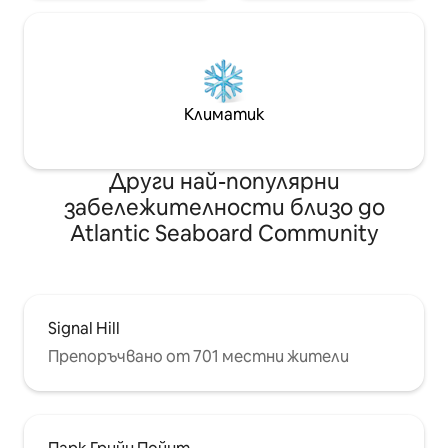
организираме и това. Имайте
предвид, че ще бъдат добавени
допълнителни градински мебели на
верандата преди престоя ви. Във
всички стаи има климатик
Климатик
Други най-популярни
забележителности близо до
Atlantic Seaboard Community
Signal Hill
Препоръчвано от 701 местни жители