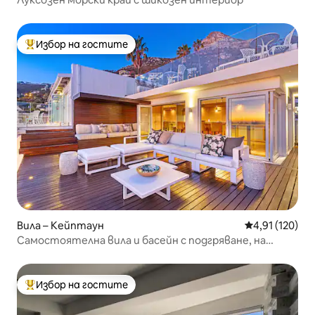
Избор на гостите
Най-популярен избор на гостите
Вила – Кейптаун
Средна оценка
4,91 (120)
Самостоятелна вила и басейн с подгряване, на
няколко крачки от плажа
Избор на гостите
Най-популярен избор на гостите