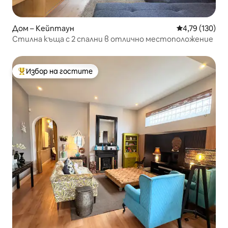
Дом – Кейптаун
Средна оценка
4,79 (130)
Стилна къща с 2 спални в отлично местоположение
Избор на гостите
Най-популярен избор на гостите