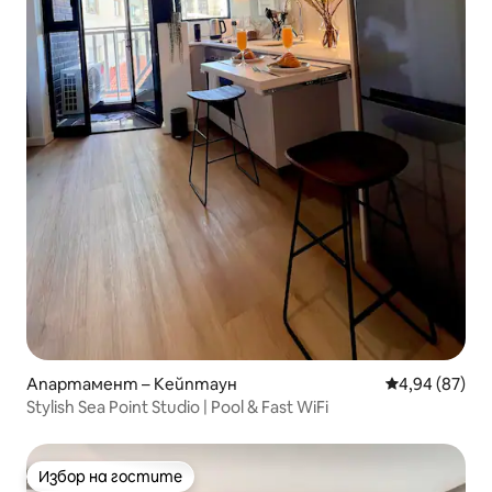
Апартамент – Кейптаун
Средна оценк
4,94 (87)
Stylish Sea Point Studio | Pool & Fast WiFi
Избор на гостите
Избор на гостите