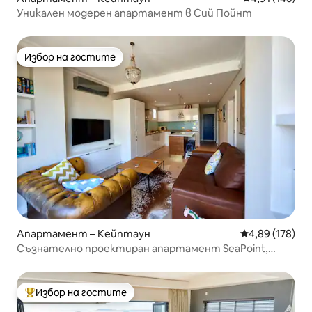
Уникален модерен апартамент в Сий Пойнт
Избор на гостите
Избор на гостите
Апартамент – Кейптаун
Средна оценка
4,89 (178)
Съзнателно проектиран апартамент SeaPoint,
Кейптаун
Избор на гостите
Най-популярен избор на гостите