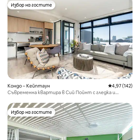
Избор на гостите
Избор на гостите
Кондо – Кейптаун
Средна оценка
4,97 (142)
Съвременна квартира в Сий Пойнт с гледка и
инвертор
Избор на гостите
Избор на гостите