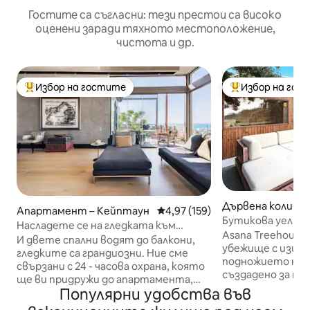
Гостите са съгласни: тези престои са високо
оценени заради тяхното местоположение,
чистота и др.
Избор на гостите
Избор на гос
Най-популярен избор на гостите
Най-популярен 
Дървена колиба 
Апартамент – Кейптаун
Средна оценка: 4,97 от 5, 159
4,97 (159)
ун
Бутикова уелнес 
Насладете се на гледката към
басейн, хидрома
Asana Treehouse 
Атлантическия океан от уютно
И двете спални водят до балкони,
убежище с изиск
място със стъклени стени
гледките са грандиозни. Ние сме
подножието на С
свързани с 24 - часова охрана, която
създадено за поч
ще ви придружи до апартамента,
възстановяване
Популярни удобства във
ако се прибирате късно или сами.
сън. Тази бутикова дървена колиба
Предлага се целият апартамент.