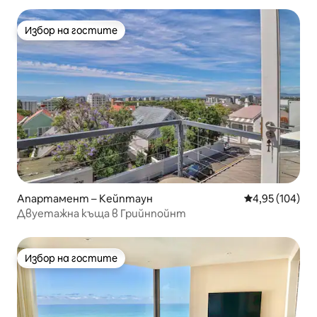
Избор на гостите
Избор на гостите
Апартамент – Кейптаун
Средна оценка
4,95 (104)
Двуетажна къща в Грийнпойнт
Избор на гостите
Избор на гостите