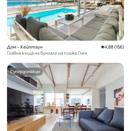
Дом – Кейптаун
Средна оценка
4,88 (156)
Главна къща на бунгало на плажа Глен
Супердомакин
Супердомакин