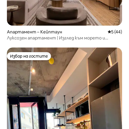
Апартамент – Кейптаун
Средна оц
5 (44)
Луксозен апартамент | Изглед към морето и
осветени от слънцето балкони
Избор на гостите
Избор на гостите