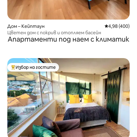
Дом – Кейптаун
Средна оценка
4,98 (400)
Цветен дом с покрив и отопляем басейн
Апартаменти под наем с климатик
Избор на гостите
Най-популярен избор на гостите