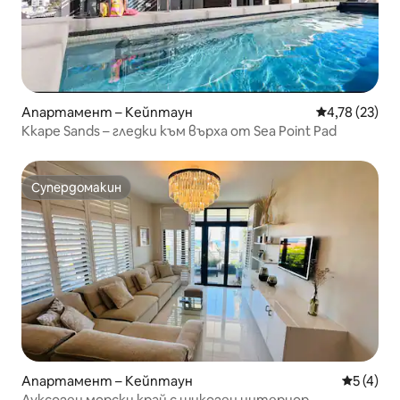
Апартамент – Кейптаун
Средна оценк
4,78 (23)
Kkape Sands – гледки към върха от Sea Point Pad
Супердомакин
Супердомакин
Апартамент – Кейптаун
Средна о
5 (4)
Луксозен морски край с шикозен интериор