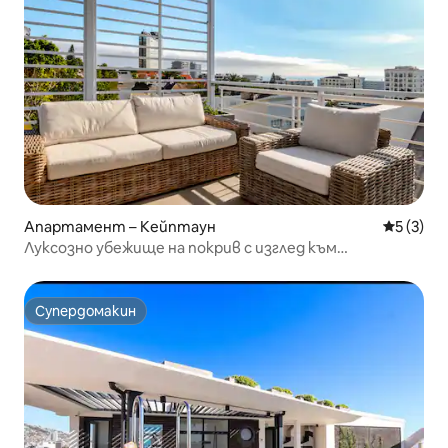
Апартамент – Кейптаун
Средна о
5 (3)
Луксозно убежище на покрив с изглед към
Атлантическия океан
Супердомакин
Супердомакин