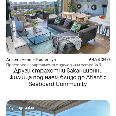
Апартамент – Кейптаун
Средна оценка
4,98 (243)
Просторен апартамент с изглед към острова в
Други страхотни ваканционни
Грийн Пойнт
жилища под наем близо до Atlantic
Seaboard Community
Супердомакин
Супердомакин