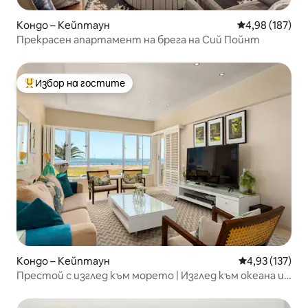
Кондо – Кейптаун
Средна оценка
4,98 (187)
Прекрасен апартамент на брега на Сий Пойнт
Избор на гостите
Най-популярен избор на гостите
Кондо – Кейптаун
Средна оценка
4,93 (137)
Престой с изглед към морето | Изглед към океана и
модерен комфорт