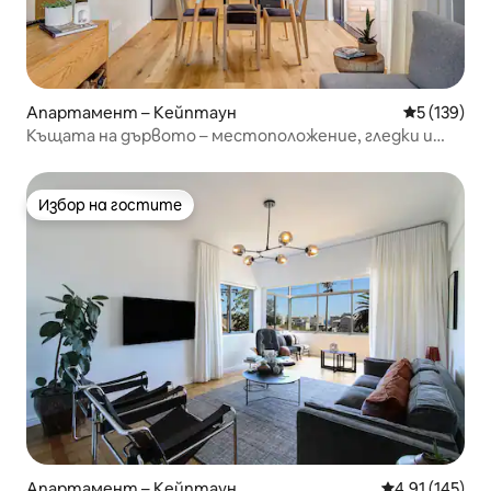
Апартамент – Кейптаун
Средна оце
5 (139)
Къщата на дървото – местоположение, гледки и
лукс
Избор на гостите
Избор на гостите
Апартамент – Кейптаун
Средна оценка
4,91 (145)