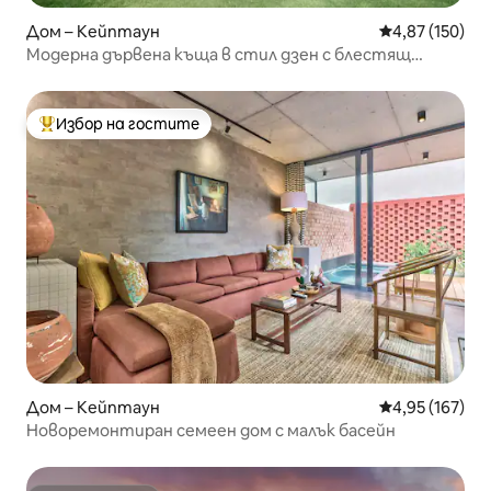
Дом – Кейптаун
Средна оценка
4,87 (150)
Модерна дървена къща в стил дзен с блестящ
басейн
Избор на гостите
Най-популярен избор на гостите
Дом – Кейптаун
Средна оценка
4,95 (167)
Новоремонтиран семеен дом с малък басейн