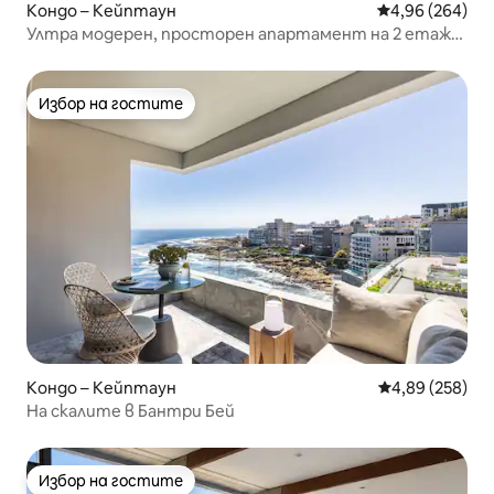
Кондо – Кейптаун
Средна оценка
4,96 (264)
Ултра модерен, просторен апартамент на 2 етажа
в центъра на града
Избор на гостите
Избор на гостите
Кондо – Кейптаун
Средна оценка
4,89 (258)
На скалите в Бантри Бей
Избор на гостите
Избор на гостите