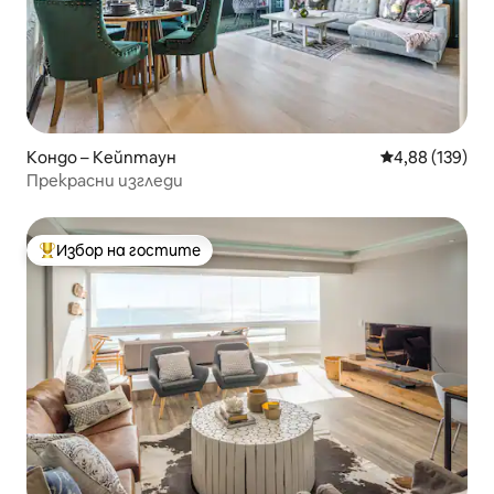
Кондо – Кейптаун
Средна оценка
4,88 (139)
Прекрасни изгледи
Избор на гостите
Най-популярен избор на гостите