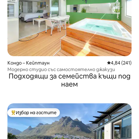
Кондо – Кейптаун
Средна оценка
4,84 (241)
Модерно студио със самостоятелно джакузи
Подходящи за семейства къщи под
наем
Избор на гостите
Най-популярен избор на гостите