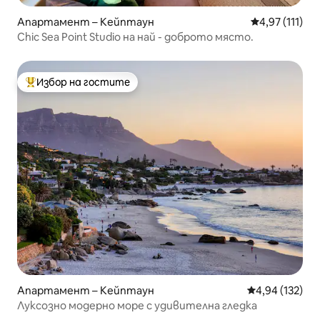
Апартамент – Кейптаун
Средна оценк
4,97 (111)
Chic Sea Point Studio на най - доброто място.
Избор на гостите
Най-популярен избор на гостите
Апартамент – Кейптаун
Средна оценка
4,94 (132)
Луксозно модерно море с удивителна гледка