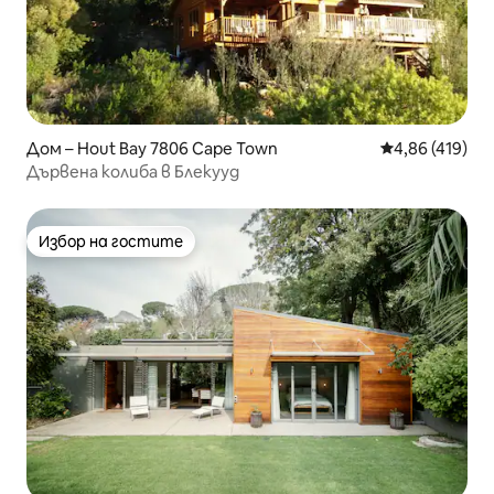
Дом – Hout Bay 7806 Cape Town
Средна оценка
4,86 (419)
Дървена колиба в Блекууд
Избор на гостите
Избор на гостите