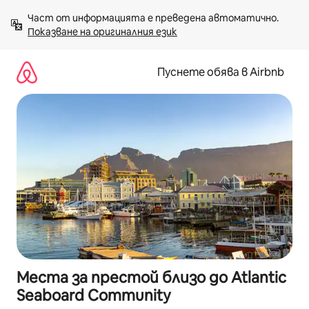
Пропускане
Част от информацията е преведена автоматично. 
към
Показване на оригиналния език
съдържанието
Пуснете обява в Airbnb
Места за престой близо до Atlantic
Seaboard Community