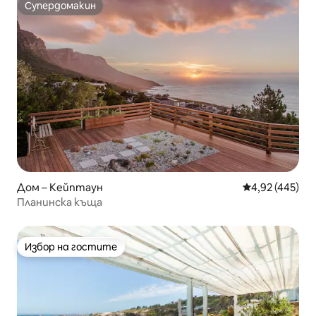
Супердомакин
Супердомакин
Дом – Кейптаун
Средна оценка
4,92 (445)
Планинска къща
Избор на гостите
Избор на гостите