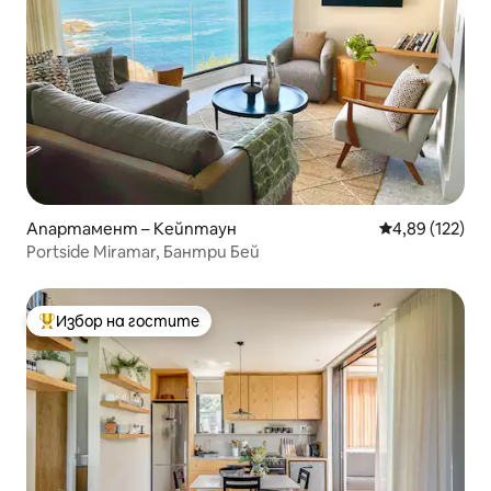
Апартамент – Кейптаун
Средна оценка
4,89 (122)
Portside Miramar, Бантри Бей
Избор на гостите
Най-популярен избор на гостите