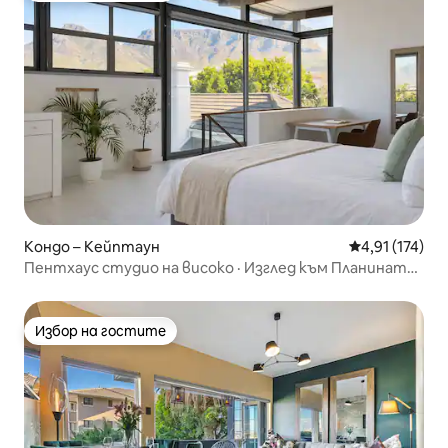
Кондо – Кейптаун
Средна оценка
4,91 (174)
Пентхаус студио на високо · Изглед към Планината
на масата
Избор на гостите
Избор на гостите